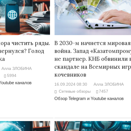
ора чистить ряды.
В 2030-м начнется мировая
вернулся? Голод
война. Запад «Казатомпром
ка
не партнер. КНБ обвинили 
скандале на Всемирных игр
Алла ЗЛОБИНА
кочевников
5994
Youtube каналов
16.09.2024 08:30
Алла ЗЛОБИНА
Сетевые обзоры
7457
Обзор Telegram и Youtube каналов