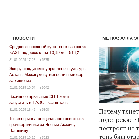
НОВОСТИ
МЕТКА:
АЛЛА З
Средневзвешенный курс тенге на торгах
KASE подорожал на Т0,99 до Т518,2
31.01.2025 17:25
1575
Экс-руководителю управления культуры
Астаны Мажагулову вынесли приговор
за хищение
31.01.2025 16:54
1642
Взаимное признание ЭЦП хотят
запустить в ЕАЭС – Сагинтаев
31.01.2025 16:42
1590
Почему тянет
подстрекает 
Токаев принял специального советника
премьер-министра Японии Акихису
построят не 
Нагашиму
тень благотв
31.01.2025 16:10
1523