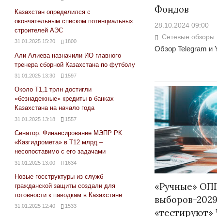
Фондов
Казахстан определился с
окончательным списком потенциальных
28.10.2024 09:00
строителей АЭС
Сетевые обзоры
31.01.2025 15:20
1800
Обзор Telegram и 
Али Алиева назначили ИО главного
тренера сборной Казахстана по футболу
31.01.2025 13:30
1597
Около Т1,1 трлн достигли
«безнадежные» кредиты в банках
Казахстана на начало года
31.01.2025 13:18
1557
Сенатор: Финансирование МЭПР РК
«Казгидромета» в Т12 млрд –
несопоставимо с его задачами
31.01.2025 13:00
1634
Новые госструктуры из служб
«Ручные» ОПГ
гражданской защиты создали для
готовности к паводкам в Казахстане
выборов-2029
31.01.2025 12:40
1533
«тестируют» 