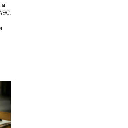
ты
АЭС.
я