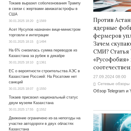
Токаев выразил соболезнования Трампу
в связи с жертвами авиакатастрофы в
США
Против Аста
30.01.2025 18:20
1569
ядерные фоб
Асет Нусупов назначен вице-министром
фермеров упл
торговли и интеграции
30.01.2025 18:15
1494
Зачем скупа
СМИ? Статья
На 6% снизилась сумма переводов из
Казахстана за рубеж в декабре
«Русофобия» 
30.01.2025 18:10
1361
соотечествен
ЕС о вероятности строительства АЭС в
Казахстане Россией: На Росатоме нет
27.09.2024 08:00
санкций
Сетевые обзоры
30.01.2025 18:07
1550
Обзор Telegram и 
Токаев присвоил национальный статус
двум музеям Казахстана
30.01.2025 17:55
1552
Движение ограничено из-за непогоды на
участке автодороги в двух областях
Казахстана