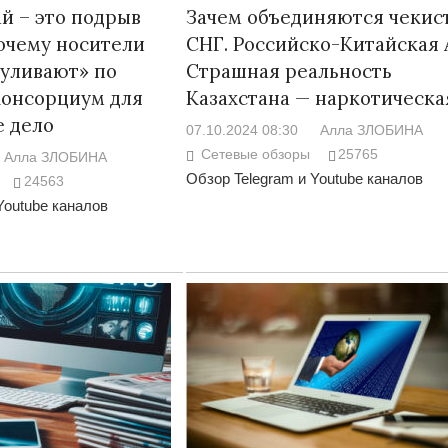
й – это подрыв
Зачем объединяются чекис
очему носители
СНГ. Российско-Китайская 
гуливают» по
Страшная реальность
Консорциум для
Казахстана — наркотическа
е дело
07.10.2024 08:30
Алла ЗЛОБИНА
Сетевые обзоры
25765
Алла ЗЛОБИНА
Обзор Telegram и Youtube каналов
24563
Youtube каналов