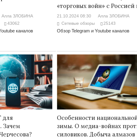
«торговых войн» с Россией 
Алла ЗЛОБИНА
21.10.2024 08:30
Алла ЗЛОБИНА
43062
Сетевые обзоры
25143
Youtube каналов
Обзор Telegram и Youtube каналов
Война Мир
Война Миров.
Сороса
 для
Особенности национально
. Зачем
зимы. О медиа-войнах прот
08.11.2024 09:
Черчесова?
силовиков. Добыча алмазов 