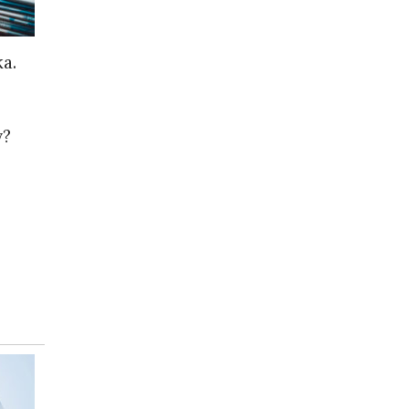
а.
у?