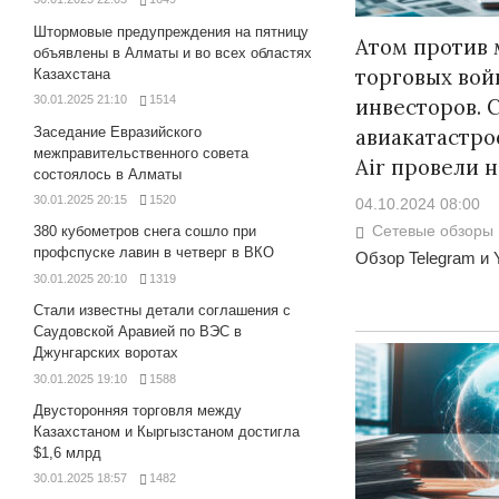
Штормовые предупреждения на пятницу
Атом против 
объявлены в Алматы и во всех областях
торговых вой
Казахстана
30.01.2025 21:10
1514
инвесторов. С
Заседание Евразийского
авиакатастро
межправительственного совета
Air провели 
состоялось в Алматы
30.01.2025 20:15
1520
04.10.2024 08:00
Сетевые обзоры
380 кубометров снега сошло при
профспуске лавин в четверг в ВКО
Обзор Telegram и 
30.01.2025 20:10
1319
Стали известны детали соглашения с
Саудовской Аравией по ВЭС в
Джунгарских воротах
30.01.2025 19:10
1588
Двусторонняя торговля между
Казахстаном и Кыргызстаном достигла
$1,6 млрд
30.01.2025 18:57
1482