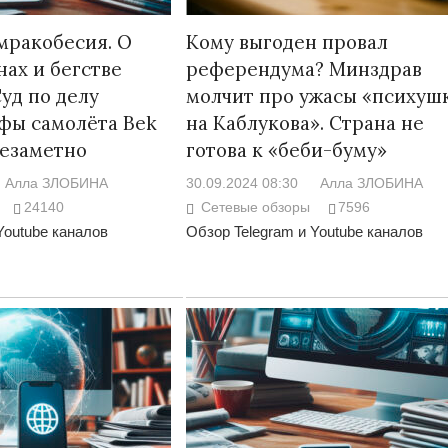
мракобесия. О
Кому выгоден провал
нах и бегстве
референдума? Минздрав
уд по делу
молчит про ужасы «психуш
фы самолёта Bek
на Каблукова». Страна не
незаметно
готова к «беби-буму»
Алла ЗЛОБИНА
30.09.2024 08:30
Алла ЗЛОБИНА
24140
Сетевые обзоры
7596
Youtube каналов
Обзор Telegram и Youtube каналов