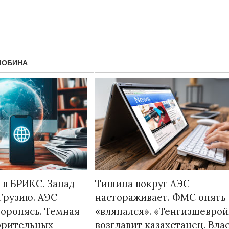
ЛОБИНА
Народ выбрал свет
Странная заб
Дарига не ждё
17.10.2024 17:00
29972
 в БРИКС. Запад
Тишина вокруг АЭС
Авиакомпании
Грузию. АЭС
настораживает. ФМС опять
мошенниками
торопясь. Темная
«вляпался». «Тенгизшеврой
30.10.2024 14:
орительных
возглавит казахстанец. Влас