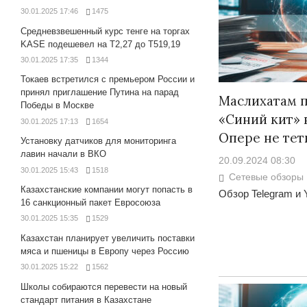
30.01.2025 17:46
1475
Средневзвешенный курс тенге на торгах
KASE подешевел на Т2,27 до Т519,19
30.01.2025 17:35
1344
Токаев встретился с премьером России и
принял приглашение Путина на парад
Маслихатам п
Победы в Москве
«Синий кит» 
30.01.2025 17:13
1654
Опере не тет
Установку датчиков для мониторинга
лавин начали в ВКО
20.09.2024 08:30
30.01.2025 15:43
1518
Сетевые обзоры
Казахстанские компании могут попасть в
Обзор Telegram и 
16 санкционный пакет Евросоюза
30.01.2025 15:35
1529
Казахстан планирует увеличить поставки
мяса и пшеницы в Европу через Россию
30.01.2025 15:22
1562
Школы собираются перевести на новый
стандарт питания в Казахстане