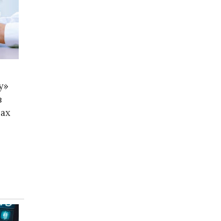
у»
в
ах