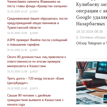
Чинкисбаева сменила Жамишева на
Кулибаеву за
посту главы фонда «Қазақстан халқына»
операции с а
31.01.2025 12:15
1624
Google удаля
Средневековая башня обрушилась после
Назарбаевых
предупреждений общественников в
Туркестанской области
18.10.2024 08:30
31.01.2025 12:05
1644
Сетевые обзоры
АЗРК проверит Beeline после сообщений
Обзор Telegram и 
о повышении тарифов
31.01.2025 11:35
1687
Около 80 должностных лиц привлекли к
ответственности по итогам проверок
минпросвета в Казахстане
31.01.2025 11:00
1612
Треть долга – Т20 млрд погасил «Банк
ЦентрКредит»
31.01.2025 10:45
1673
Свыше 90 человек с двойным
гражданством выявили в Казахстане с
начала года