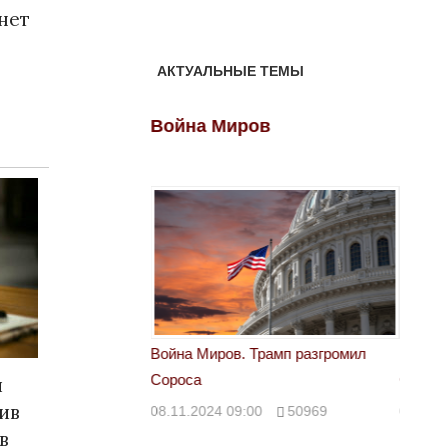
нет
АКТУАЛЬНЫЕ ТЕМЫ
ов
Война Миров
Войн
 Трамп разгромил
Война Миров. Трамп разгромил
Война 
Сороса
Сорос
й
ив
00
50969
08.11.2024 09:00
50969
08.11.
в