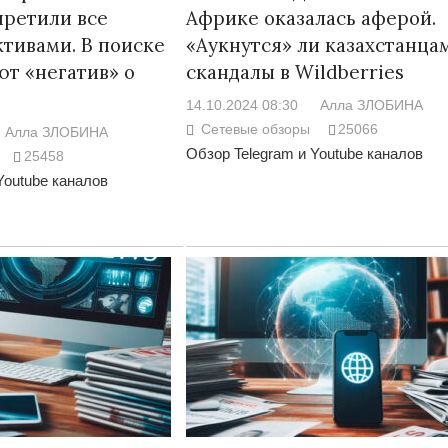
претили все
Африке оказалась аферой.
ктивами. В поиске
«Аукнутся» ли казахстанца
ют «негатив» о
скандалы в Wildberries
14.10.2024 08:30
Алла ЗЛОБИНА
Сетевые обзоры
25066
Алла ЗЛОБИНА
Обзор Telegram и Youtube каналов
25458
Youtube каналов