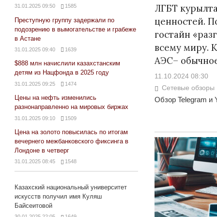
ЛГБТ курылта
31.01.2025 09:50
1585
ценностей. П
Преступную группу задержали по
подозрению в вымогательстве и грабеже
гостайн «раз
в Астане
всему миру. 
31.01.2025 09:40
1639
АЭС– обычно
$888 млн начислили казахстанским
детям из Нацфонда в 2025 году
11.10.2024 08:30
31.01.2025 09:25
1474
Сетевые обзоры
Цены на нефть изменились
Обзор Telegram и 
разнонаправленно на мировых биржах
31.01.2025 09:10
1509
Цена на золото повысилась по итогам
вечернего межбанковского фиксинга в
Лондоне в четверг
31.01.2025 08:45
1548
Казахский национальный университет
искусств получил имя Куляш
Байсеитовой
30.01.2025 22:05
1649