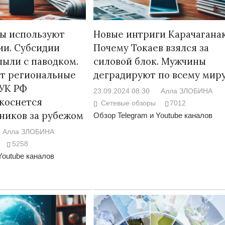
ны используют
Новые интриги Карачаганак
ии. Субсидии
Почему Токаев взялся за
ыли с паводком.
силовой блок. Мужчины
ют региональные
деградируют по всему мир
 УК РФ
23.09.2024 08:30
Алла ЗЛОБИНА
коснется
Сетевые обзоры
7012
ников за рубежом
Обзор Telegram и Youtube каналов
Алла ЗЛОБИНА
5258
Youtube каналов