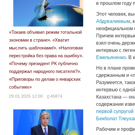
в прошлом году 
Этот человек, в
Абдувалиевым
, 
неофициальном с
«Токаев объявил режим тотальной
Причем интервью
экономии в стране». «Хватит
взял очень дерзк
мыслить шаблонами!». «Налоговая
интервью с леге
перестройка без права на ошибку».
Емельяненко
. В
«Почему президент РК публично
Но в плане пром
поддержал народного писателя?».
сдержанным и «
«Приговоры по делам о январских
Разумеется, так
событиях»
интервью с одно
29.01.2025 12:00
45874
Казахстана — он
содержании изве
первой супругой
Бекболат Тлеуха
Рабочим и профил