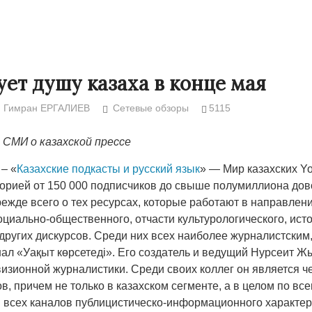
ует душу казаха в конце мая
Гимран ЕРГАЛИЕВ
Сетевые обзоры
5115
СМИ о казахской прессе
– «
Казахские подкасты и русский язык
» — Мир казахских Y
торией от 150 000 подписчиков до свыше полумиллиона до
ежде всего о тех ресурсах, которые работают в направлен
оциально-общественного, отчасти культурологического, ист
Странная забастовка в Жанаозене.
«Новый Казахс
других дискурсов. Среди них всех наиболее журналистским
Дарига не ждёт конфискации.
правды»
9972
анал «Уақыт көрсетеді». Его создатель и ведущий Нурсеит 
Авиакомпании сравнили с
29.10.2024 09:
визионной журналистики. Среди своих коллег он является 
мошенниками
в, причем не только в казахском сегменте, а в целом по все
30.10.2024 14:00
28888
 всех каналов публицистическо-информационного характе