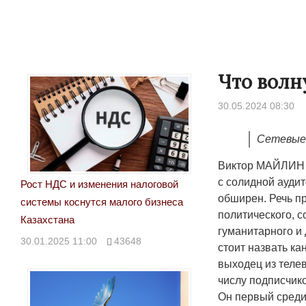
Что волн
30.05.2024 08:30
Сетевые 
Виктор МАЙЛИН 
с солидной ауди
Рост НДС и изменения налоговой
обширен. Речь пр
системы коснутся малого бизнеса
политического, с
Народ выбрал свет
Казахстана
гуманитарного и 
17.10.2024 17:00
2
30.01.2025 11:00
43648
стоит назвать к
выходец из теле
числу подписчико
Он первый среди