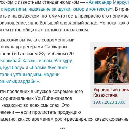
усском с известным стендап-комиком —
«Александр Меркул
стереотипы, наказание за шутки, юмор в контексте»
. В при
ть и на казахском, потому что гость прекрасно его понимает
изношение, явно большой словарный запас. Но пока, как о
сем готов общаться только на казахском.
 казахских выпуска с современными
 и культуртрегерами Санжаром
преля) и Галымом Жусипбеком (20
ерімбай: Қазақы ислам, Ұлт құру,
н, Құл болу»
и
«Ғалым Жүсіпбек:
Сталин ұлтшылдығы, мәдени
аршылық зардабы»
.
Украинский при
пяти последних выпусков современного
Казахстана
ых оригинальных YouTube-каналов
19.07.2023 13:00
 казахских во всех смыслах. Это
ремени — если пролистать продукцию
 заметно, как со временем рос и расширялся казахскоязычны