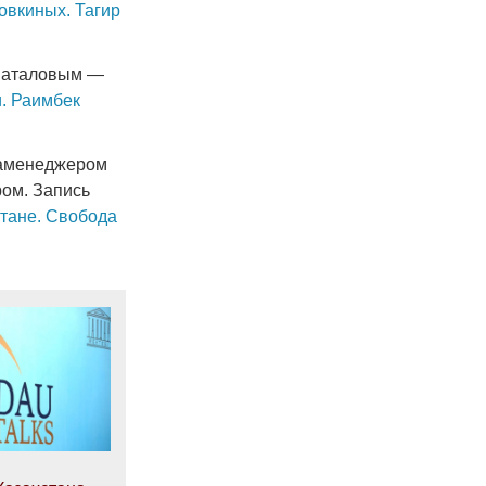
овкиных. Тагир
 Баталовым —
и. Раимбек
иаменеджером
ром. Запись
стане. Свобода