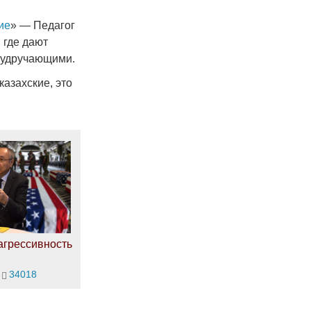
ие
» — Педагог
 где дают
ь удручающими.
казахские, это
агрессивность
34018