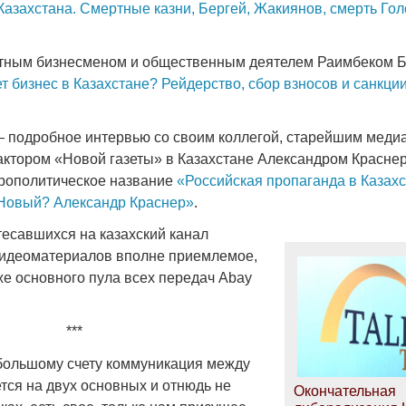
Казахстана. Смертные казни, Бергей, Жакиянов, смерть Гол
естным бизнесменом и общественным деятелем Раимбеком
т бизнес в Казахстане? Рейдерство, сбор взносов и санкци
— подробное интервью со своим коллегой, старейшим мед
актором «Новой газеты» в Казахстане Александром Красне
трополитическое название
«Российская пропаганда в Казах
Новый? Александр Краснер»
.
тесавшихся на казахский канал
видеоматериалов вполне приемлемое,
же основного пула всех передач Abay
***
о большому счету коммуникация между
тся на двух основных и отнюдь не
Окончательная