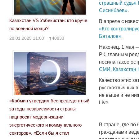
страшный судья 
Сисинбаев»
.
Казахстан VS Узбекистан: кто круче
В апреле с изв
по военной мощи?
«Кто контролируе
Баталов»
.
28.01.2025 11:00
40833
Наконец, 1 мая 
РК, главным ред
носила такое ос
СМИ, Казахстан 
Качество этих за
русскоязычных 
не выше и не ни
«Кабмин утвердил беспрецедентный
Live.
за годы независимости страны
нацпроект модернизации
В стране, где п
энергетического и коммунального
гражданами веде
секторов». «Если бы я стал