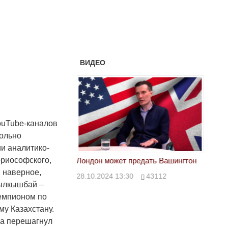
ВИДЕО
ouTube-каналов
вольно
ии аналитико-
ориософского,
тан не говорит всей
Лондон может предать Вашингтон
Электр
, наверное,
28.10.2024 13:30
43112
24.10.
Жылкышбай –
00
39623
чемпионом по
му Казахстану.
ра перешагнул