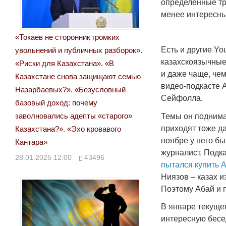
определенные тр
менее интересны
«Токаев не сторонник громких
Есть и другие Yo
увольнений и публичных разборок».
казахскоязычные
«Риски для Казахстана». «В
и даже чаще, че
Казахстане снова защищают семью
видео-подкасте A
Назарбаевых?». «Безусловный
Сейфолла.
базовый доход: почему
заволновались адепты «старого»
Темы он поднима
приходят тоже да
Казахстана?». «Эхо кровавого
ноябре у него бы
Кантара»
журналист. Подк
28.01.2025 12:00
43496
пытался купить А
Ниязов – казах и
Поэтому Абай и 
В январе текуще
интересную бес