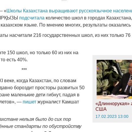
***
– «
Школы Казахстана выращивают русскоязычное населен
МІРҚЫЗЫ
подсчитала
количество школ в городах Казахстана,
а казахском языке. По мнению многих, результаты оказалис
ты насчитали 216 государственных школ, из них только 76 
е 150 школ, но только 60 из них на
 то есть 40%.
***
XI веке, когда Казахстан, по словам
 давно бороздит просторы развитых 50
тране маленькие дети гибнут, падая в
летов», —
пишет
журналист Камшат
«Длиннорукая» 
США
17.02.2023 13:00
ахстане нельзя было до сих пор
ённые стандарты по обустройству