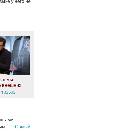
ыке у него не
облемы
е внешних
32692
ктами,
вым —
«Самый