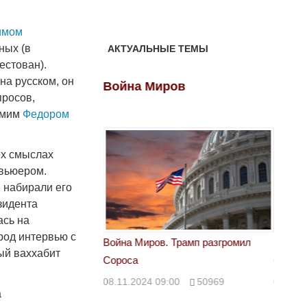
имом
ных (в
АКТУАЛЬНЫЕ ТЕМЫ
естован).
на русском, он
ов
Война Миров
Войн
просов,
амим
Федором
ех смыслах
вьюером.
 набирали его
зидента
ась на
род интервью с
 Трамп разгромил
Война Миров. Трамп разгромил
Война 
ый ваххабит
Сороса
Сорос
00
50969
08.11.2024 09:00
50969
08.11.
а