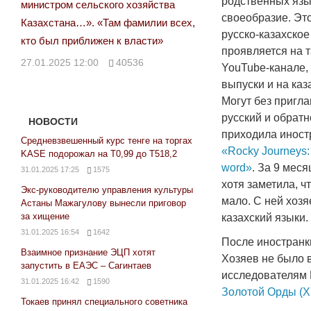
родственных язык
министром сельского хозяйства
своеобразие. Это
Казахстана…». «Там фамилии всех,
русско-казахско
кто был приближен к власти»
проявляется на 
27.01.2025 12:00
40536
YouTube-канале,
выпуски и на каз
Могут без пригла
русский и обратн
НОВОСТИ
приходила иност
Средневзвешенный курс тенге на торгах
«Rocky Journeys:
KASE подорожал на Т0,99 до Т518,2
word»
. За 9 мес
31.01.2025 17:25
1575
хотя заметила, 
Экс-руководителю управления культуры
мало. С ней хозя
Астаны Мажагулову вынесли приговор
за хищение
казахский языки.
31.01.2025 16:54
1642
После иностранки
Взаимное признание ЭЦП хотят
Хозяев не было в
запустить в ЕАЭС – Сагинтаев
исследователям
31.01.2025 16:42
1590
Золотой Орды (Х
Токаев принял специального советника