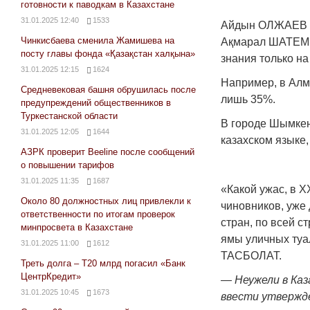
готовности к паводкам в Казахстане
31.01.2025 12:40
1533
Айдын ОЛЖАЕВ 
Чинкисбаева сменила Жамишева на
Ақмарал ШАТЕ
посту главы фонда «Қазақстан халқына»
знания только н
31.01.2025 12:15
1624
Например, в Алма
Средневековая башня обрушилась после
лишь 35%.
предупреждений общественников в
Туркестанской области
В городе Шымкент
31.01.2025 12:05
1644
казахском языке,
АЗРК проверит Beeline после сообщений
о повышении тарифов
31.01.2025 11:35
1687
«Какой ужас, в X
Около 80 должностных лиц привлекли к
чиновников, уже
ответственности по итогам проверок
стран, по всей с
минпросвета в Казахстане
ямы уличных туа
31.01.2025 11:00
1612
ТАСБОЛАТ.
Треть долга – Т20 млрд погасил «Банк
ЦентрКредит»
— Неужели в Каз
31.01.2025 10:45
1673
ввести утвержд