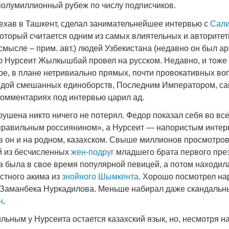
полумиллионный рубеж по числу подписчиков.
ыехав в Ташкент, сделал занимательнейшее интервью с
Сал
который считается одним из самых влиятельных и авторитет
мысле – прим. авт.) людей Узбекистана (недавно он был ар
 Нурсеит Жылкышбай провел на русском. Недавно, и тоже 
Война Мир
ое, в плане нетривиально прямых, почти провокативных во
ндой смешанных единоборств, Последним Императором, с
 комментариях под интервью царил ад.
оушена никто ничего не потерял. Федор показал себя во вс
правильным россиянином», а Нурсеит — напористым интер
ов он и на родном, казахском. Свыше миллионов просмотров
й из бесчисленных
жен-подруг
младшего брата первого пре
а была в свое время популярной певицей, а потом находил
стного акима из
знойного Шымкента
. Хорошо посмотрел на
Война Миров.
Заманбека Нуркадилова. Меньше набирал даже скандальн
Сороса
н
.
08.11.2024 09:
ьным у Нурсеита остается казахский язык, но, несмотря н