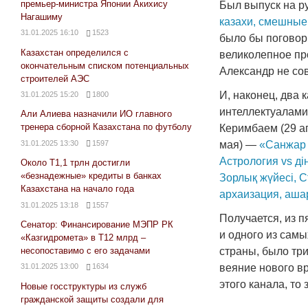
премьер-министра Японии Акихису
Был выпуск на р
Нагашиму
казахи, смешные 
31.01.2025 16:10
1523
было бы поговори
Казахстан определился с
великолепное про
окончательным списком потенциальных
Александр не сов
строителей АЭС
И, наконец, два
31.01.2025 15:20
1800
интеллектуалами
Али Алиева назначили ИО главного
тренера сборной Казахстана по футболу
Керимбаем (29 а
31.01.2025 13:30
1597
мая) —
«Санжар К
Астрология vs ді
Около Т1,1 трлн достигли
«безнадежные» кредиты в банках
Зорлық жүйесі, 
Казахстана на начало года
архаизация, аш
31.01.2025 13:18
1557
Получается, из 
Сенатор: Финансирование МЭПР РК
и одного из сам
«Казгидромета» в Т12 млрд –
несопоставимо с его задачами
страны, было три
веяние нового в
31.01.2025 13:00
1634
этого канала, то
Новые госструктуры из служб
гражданской защиты создали для