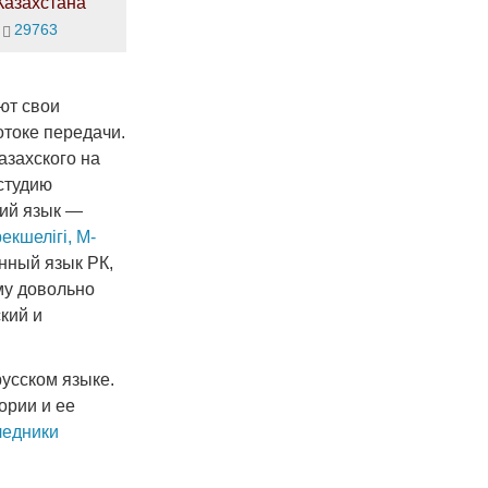
Казахстана
29763
ют свои
отоке передачи.
азахского на
 студию
кий язык —
екшелігі, M-
енный язык РК,
му довольно
кий и
русском языке.
ории и ее
ледники