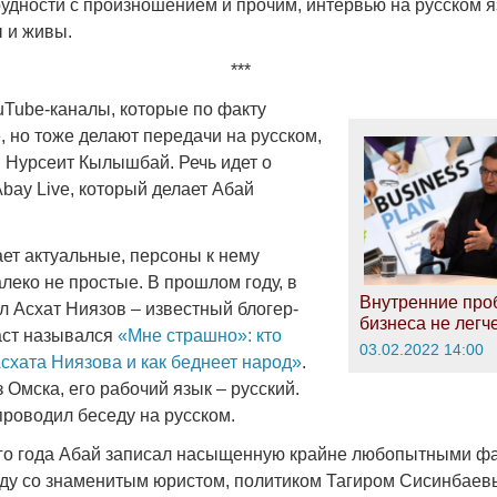
удности с произношением и прочим, интервью на русском яз
 и живы.
***
uTube-каналы, которые по факту
, но тоже делают передачи на русском,
м Нурсеит Кылышбай. Речь идет о
bay Live, который делает Абай
ет актуальные, персоны к нему
леко не простые. В прошлом году, в
Внутренние пр
л Асхат Ниязов – известный блогер-
бизнеса не легч
аст назывался
«Мне страшно»: кто
03.02.2022 14:00
схата Ниязова и как беднеет народ»
.
з Омска, его рабочий язык – русский.
проводил беседу на русском.
го года Абай записал насыщенную крайне любопытными фа
еду со знаменитым юристом, политиком Тагиром Сисинбае