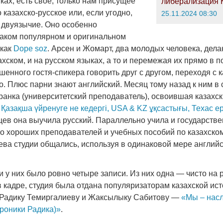
ах, есть свое, только нам присущее
либерализация 
 казахско-русское или, если угодно,
25.11.2024 08:30
е двуязычие. Оно особенно
таком популярном и оригинальном
 как
Dope soz
. Арсен и Жомарт, два молодых человека, дела
ахском, и на русском языках, а то и перемежая их прямо в п
шенного гостя-спикера говорить друг с другом, переходя с к
о. Плюс парни знают английский. Месяц тому назад к ним в
ранка (университетский преподаватель), освоившая казахс
 Қазақша үйренуге не кедергі, USA & KZ ұқсастығы, Техас ер
яцев она выучила русский. Параллельно учила и государств
что хороших преподавателей и учебных пособий по казахско
ева студии общались, используя в одинаковой мере английс
 у них было ровно четыре записи. Из них одна — чисто на 
 кадре, студия была отдана популяризаторам казахской ист
 Радику Темиргалиеву и Жаксылыку Сабитову —
«Мы – нас
роники Радика)»
.