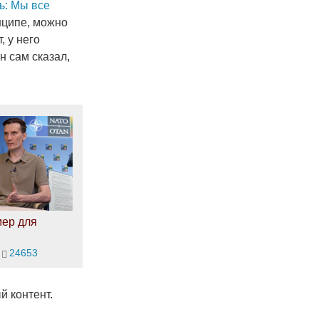
ь: Мы все
нципе, можно
, у него
н сам сказал,
мер для
24653
й контент.