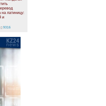
стить
Перевод
а на латиницу:
й и
9316