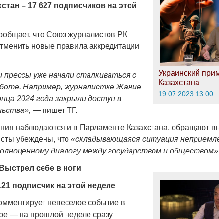
ахстан – 17 627 подписчиков на этой
сообщает, что Союз журналистов РК
отменить новые правила аккредитации
Украинский при
 прессы уже начали сталкиваться с
Казахстана
аботе. Например, журналистке Жание
19.07.2023 13:00
онца 2024 года закрыли доступ в
льства»,
— пишет ТГ.
ния наблюдаются и в Парламенте Казахстана, обращают в
сты убеждены, что
«складывающаяся ситуация неприемл
олноценному диалогу между государством и обществом»
Выстрел себе в ноги
121 подписчик на этой неделе
комментирует невеселое событие в
е — на прошлой неделе сразу