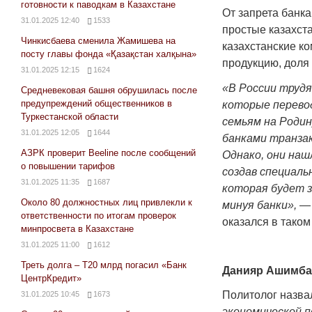
готовности к паводкам в Казахстане
От запрета банка
31.01.2025 12:40
1533
простые казахст
Чинкисбаева сменила Жамишева на
казахстанские к
посту главы фонда «Қазақстан халқына»
продукцию, доля 
31.01.2025 12:15
1624
«В России труд
Средневековая башня обрушилась после
предупреждений общественников в
которые перево
Туркестанской области
семьям на Роди
31.01.2025 12:05
1644
банками транза
АЗРК проверит Beeline после сообщений
Однако, они наш
о повышении тарифов
создав специаль
31.01.2025 11:35
1687
которая будет 
Около 80 должностных лиц привлекли к
минуя банки»,
— 
ответственности по итогам проверок
оказался в тако
минпросвета в Казахстане
31.01.2025 11:00
1612
Треть долга – Т20 млрд погасил «Банк
Данияр Ашимбае
ЦентрКредит»
Политолог назва
31.01.2025 10:45
1673
экономической 