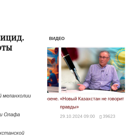
ицид.
ВИДЕО
рты
ей меланхолии
астовка в Жанаозене.
«Новый Казахстан не говорит всей
Лондон
т конфискации.
правды»
28.10.
ии Олафа
 сравнили с
29.10.2024 09:00
39623
00
28888
ахстанской