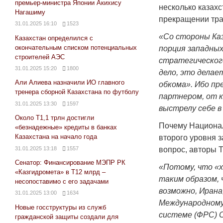
премьер-министра Японии Акихису
несколько казахс
Нагашиму
прекращении тра
31.01.2025 16:10
1523
«Со стороны Ка
Казахстан определился с
окончательным списком потенциальных
порция западных
строителей АЭС
стратегическог
31.01.2025 15:20
1800
дело, это делае
Али Алиева назначили ИО главного
обкома». Ибо п
тренера сборной Казахстана по футболу
партнером, от к
31.01.2025 13:30
1597
выстрелу себе в 
Около Т1,1 трлн достигли
Почему Национал
«безнадежные» кредиты в банках
Казахстана на начало года
второго уровня 
31.01.2025 13:18
1557
вопрос, авторы Т
Сенатор: Финансирование МЭПР РК
«Потому, что «
«Казгидромета» в Т12 млрд –
таким образом, 
несопоставимо с его задачами
возможно, Ирана
31.01.2025 13:00
1634
Международному 
Новые госструктуры из служб
системе (ФРС) 
гражданской защиты создали для