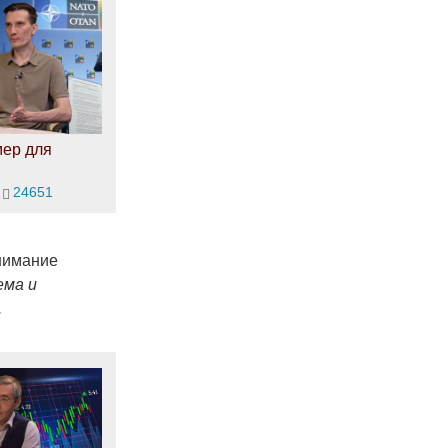
мер для
24651
нимание
ема и
.