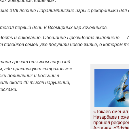
как говорится, наше всё .
шил XVII летние Паралимпийские игры с рекордными для 
товал первый день V Всемирных игр кочевников.
Война Мир
дость и ликование. Обещание Президента выполнено — 7
 паводков семей уже получили новое жилье, о котором т
стана грозит отзывом лицензий
м, где практикуют «страховые»
рки поликлиник и больниц в
или около 46 тысяч нарушений,
писками.
Война Миров.
Сороса
«Токаев сменил 
Назарбаев пожел
08.11.2024 09:
прошёл рефере
Астане». «Эффе