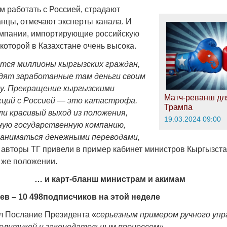
м работать с Россией, страдают
анцы, отмечают эксперты канала. И
омпании, импортирующие российскую
которой в Казахстане очень высока.
ятся миллионы кыргызских граждан,
дят заработанные там деньги своим
ну. Прекращение кыргызскими
Матч-реванш дл
кций с Россией — это катастрофа.
Трампа
ли красивый выход из положения,
19.03.2024 09:00
ную государственную компанию,
заниматься денежными переводами,
авторы ТГ привели в пример кабинет министров Кыргызста
м же положении.
… и карт-бланш министрам и акимам
в – 10 498подписчиков на этой неделе
л Послание Президента «
серьезным примером ручного упр
политикой и законодательным процессом».