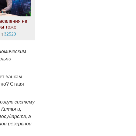
аселения не
фы тоже
32529
номическим
ильно
ет банкам
тно? Ставя
нсовую систему
 Китая и,
государств, а
ной резервной