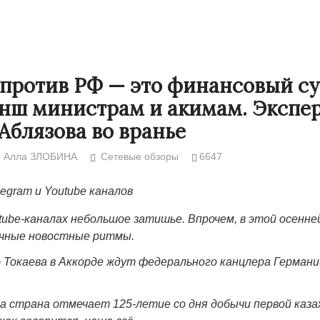
против РФ — это финансовый су
нш министрам и акимам. Экспе
Аблязова во вранье
Алла ЗЛОБИНА
Сетевые обзоры
6647
legram и Youtube каналов
utube-каналах небольшое затишье. Впрочем, в этой осенн
Народ выбрал свет
Странная заб
ычные новостные ритмы.
Дарига не ждё
17.10.2024 17:00
29972
 Токаева в Аккорде ждут федерального канцлера Герман
Авиакомпании
мошенниками
30.10.2024 14:
а страна отмечает 125-летие со дня добычи первой каз