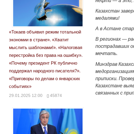
нефти — а это, 
Казахстан завер
медалями!
А в Астане стар
«Токаев объявил режим тотальной
В регионах — ра
экономии в стране». «Хватит
пострадавших от
мыслить шаблонами!». «Налоговая
мечтать.
перестройка без права на ошибку».
«Почему президент РК публично
Минздрав Казах
поддержал народного писателя?».
медорганизация
приписки. Прове
«Приговоры по делам о январских
Казахстане выяв
событиях»
связанных с при
29.01.2025 12:00
45874