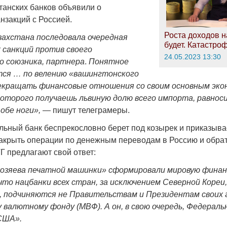
танских банков объявили о
нзакций с Россией.
Роста доходов н
захстана последовала очередная
будет. Катастро
 санкций против своего
24.05.2023 13:30
о союзника, партнера
.
Понятное
тся … по велению «вашингтонского
рекращать финансовые отношения со своим основным эко
оторого получаешь львиную долю всего импорта, равнос
обе ноги»,
— пишут телеграмеры.
ьный банк беспрекословно берет под козырек и приказыва
закрыть операции по денежным переводам в Россию и обра
Г предлагают свой ответ:
хозяева печатной машинки» сформировали мировую фина
что нацбанки всех стран, за исключением Северной Кореи,
, подчиняются не Правительствам и Президентам своих 
валютному фонду (МВФ). А он, в свою очередь, Федераль
США».