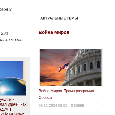
себя 9
АКТУАЛЬНЫЕ ТЕМЫ
ов
Война Миров
Войн
 393
олько могли
 Трамп разгромил
Война Миров. Трамп разгромил
Война 
Сороса
Сорос
участок,
ал удачи: как
00
50969
08.11.2024 09:00
50969
08.11.
ндум в
кт Манделы: