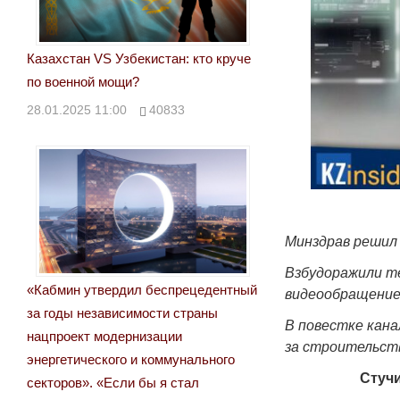
Казахстан VS Узбекистан: кто круче
по военной мощи?
28.01.2025 11:00
40833
Минздрав решил 
Взбудоражили те
«Кабмин утвердил беспрецедентный
видеообращение 
за годы независимости страны
В повестке кан
нацпроект модернизации
за строительст
энергетического и коммунального
Стучи
секторов». «Если бы я стал