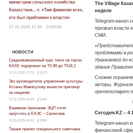
министром сельского хозяйства
The Village Каз
Казахстана…». «Там фамилии всех,
неделе
кто был приближен к власти»
Telegram-канал 
27.01.2025 12:00
40536
призвал власти 
СМИ.
«Представители
НОВОСТИ
проблемами в р
Уранкаевой до к
Средневзвешенный курс тенге на торгах
KASE подорожал на Т0,99 до Т518,2
здание Правите
31.01.2025 17:25
1575
Схожие ограниче
Экс-руководителю управления культуры
авторы. Журнали
Астаны Мажагулову вынесли приговор
препятствует п
за хищение
31.01.2025 16:54
1642
Взаимное признание ЭЦП хотят
Сегодня.KZ – 4 
запустить в ЕАЭС – Сагинтаев
31.01.2025 16:42
1590
Telegram-канал 
Токаев принял специального советника
финансовой сфер