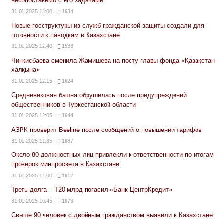
несопоставимо с его задачами
31.01.2025 13:00
1634
Новые госструктуры из служб гражданской защиты создали для
готовности к паводкам в Казахстане
31.01.2025 12:40
1533
Чинкисбаева сменила Жамишева на посту главы фонда «Қазақстан
халқына»
31.01.2025 12:15
1624
Средневековая башня обрушилась после предупреждений
общественников в Туркестанской области
31.01.2025 12:05
1644
АЗРК проверит Beeline после сообщений о повышении тарифов
31.01.2025 11:35
1687
Около 80 должностных лиц привлекли к ответственности по итогам
проверок минпросвета в Казахстане
31.01.2025 11:00
1612
Треть долга – Т20 млрд погасил «Банк ЦентрКредит»
31.01.2025 10:45
1673
Свыше 90 человек с двойным гражданством выявили в Казахстане