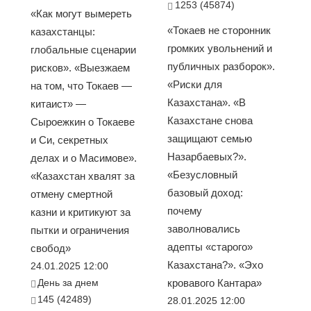
1253 (45874)
«Как могут вымереть
«Токаев не сторонник
казахстанцы:
громких увольнений и
глобальные сценарии
публичных разборок».
рисков». «Выезжаем
«Риски для
на том, что Токаев —
Казахстана». «В
китаист» —
Казахстане снова
Сыроежкин о Токаеве
защищают семью
и Си, секретных
Назарбаевых?».
делах и о Масимове».
«Безусловный
«Казахстан хвалят за
базовый доход:
отмену смертной
почему
казни и критикуют за
заволновались
пытки и ограничения
адепты «старого»
свобод»
Казахстана?». «Эхо
24.01.2025 12:00
День за днем
кровавого Кантара»
145 (42489)
28.01.2025 12:00