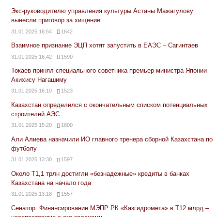
Экс-руководителю управления культуры Астаны Мажагулову
вынесли приговор за хищение
31.01.2025 16:54
1642
Взаимное признание ЭЦП хотят запустить в ЕАЭС – Сагинтаев
31.01.2025 16:42
1590
Токаев принял специального советника премьер-министра Японии
Акихису Нагашиму
31.01.2025 16:10
1523
Казахстан определился с окончательным списком потенциальных
строителей АЭС
31.01.2025 15:20
1800
Али Алиева назначили ИО главного тренера сборной Казахстана по
футболу
31.01.2025 13:30
1597
Около Т1,1 трлн достигли «безнадежные» кредиты в банках
Казахстана на начало года
31.01.2025 13:18
1557
Сенатор: Финансирование МЭПР РК «Казгидромета» в Т12 млрд –