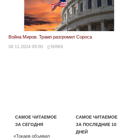
Война Миров. Трамп разгромил Сороса
Вой
08.11.2024 09:00
50969
08.
САМОЕ ЧИТАЕМОЕ
САМОЕ ЧИТАЕМОЕ
ЗА СЕГОДНЯ
ЗА ПОСЛЕДНИЕ 10
ДНЕЙ
«Токаев объявил