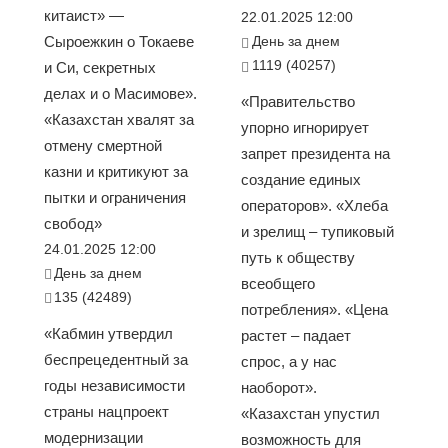
китаист» —
22.01.2025 12:00
Сыроежкин о Токаеве
День за днем
1119 (40257)
и Си, секретных
делах и о Масимове».
«Правительство
«Казахстан хвалят за
упорно игнорирует
отмену смертной
запрет президента на
казни и критикуют за
создание единых
пытки и ограничения
операторов». «Хлеба
свобод»
и зрелищ – тупиковый
24.01.2025 12:00
путь к обществу
День за днем
всеобщего
135 (42489)
потребления». «Цена
«Кабмин утвердил
растет – падает
беспрецедентный за
спрос, а у нас
годы независимости
наоборот».
страны нацпроект
«Казахстан упустил
модернизации
возможность для