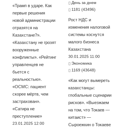
День за днем
«Трамп в ударе. Как
1181 (43496)
первые решения
Рост НДС и
новой администрации
изменения налоговой
отразятся на
системы коснутся
Казахстане?».
малого бизнеса
«Казахстану не грозят
Казахстана
вооруженные
30.01.2025 11:00
конфликты». «Рейтинг
Экономика
управленцев не
1169 (43648)
бьется с
реальностью».
«Как могут вымереть
«ОСМС: пациент
казахстанцы:
скорее мёртв, чем
глобальные сценарии
застрахован».
рисков». «Выезжаем
«Сатира не
на том, что Токаев —
преступление»
китаист» —
23.01.2025 12:00
Сыроежкин о Токаеве