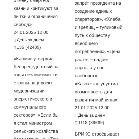
отмену смертной
запрет президента на
казни и критикуют за
создание единых
пытки и ограничения
операторов». «Хлеба
свобод»
и зрелищ – тупиковый
24.01.2025 12:00
путь к обществу
День за днем
всеобщего
135 (42489)
потребления». «Цена
«Кабмин утвердил
растет – падает
беспрецедентный за
спрос, а у нас
годы независимости
наоборот».
страны нацпроект
«Казахстан упустил
модернизации
возможность для
энергетического и
развития майнинга»
коммунального
21.01.2025 12:00
секторов». «Если бы
День за днем
1118 (39669)
я стал министром
сельского хозяйства
БРИКС отвоёвывает