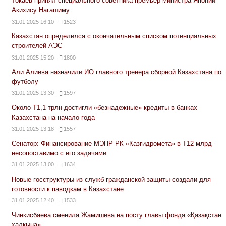
Токаев принял специального советника премьер-министра Японии
Акихису Нагашиму
31.01.2025 16:10
1523
Казахстан определился с окончательным списком потенциальных
строителей АЭС
31.01.2025 15:20
1800
Али Алиева назначили ИО главного тренера сборной Казахстана по
футболу
31.01.2025 13:30
1597
Около Т1,1 трлн достигли «безнадежные» кредиты в банках
Казахстана на начало года
31.01.2025 13:18
1557
Сенатор: Финансирование МЭПР РК «Казгидромета» в Т12 млрд –
несопоставимо с его задачами
31.01.2025 13:00
1634
Новые госструктуры из служб гражданской защиты создали для
готовности к паводкам в Казахстане
31.01.2025 12:40
1533
Чинкисбаева сменила Жамишева на посту главы фонда «Қазақстан
халқына»