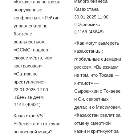
малого бизнеса
«Казахстану не грозят
Казахстана
вооруженные
30.01.2025 11:00
конфликты». «Рейтинг
Экономика
управленцев не
1169 (43648)
бьется с
реальностью».
«Как могут вымереть
«ОСМС: пациент
казахстанцы:
скорее мёртв, чем
глобальные сценарии
застрахован».
рисков». «Выезжаем
«Сатира не
на том, что Токаев —
преступление»
китаист» —
23.01.2025 12:00
Сыроежкин о Токаеве
День за днем
и Си, секретных
144 (40821)
делах и о Масимове».
«Казахстан хвалят за
Казахстан VS
отмену смертной
Узбекистан: кто круче
казни и критикуют за
по военной мощи?