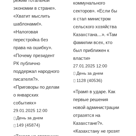
режим тотальной
коммунального
экономии в стране».
секторов». «Если бы
«Хватит мыслить
я стал министром
шаблонами!».
сельского хозяйства
«Налоговая
Казахстана…». «Там
перестройка без
фамилии всех, кто
права на ошибку».
был приближен к
«Почему президент
власти»
РК публично
27.01.2025 12:00
поддержал народного
День за днем
писателя?».
1128 (40536)
«Приговоры по делам
«Трамп в ударе. Как
о январских
первые решения
событиях»
новой администрации
29.01.2025 12:00
отразятся на
День за днем
Казахстане?».
149 (45874)
«Казахстану не грозят