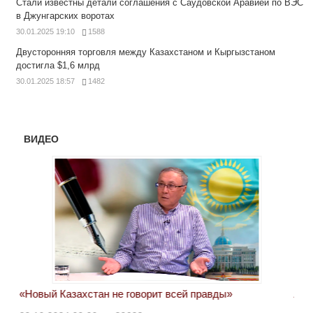
Стали известны детали соглашения с Саудовской Аравией по ВЭС
в Джунгарских воротах
30.01.2025 19:10
1588
Двусторонняя торговля между Казахстаном и Кыргызстаном
достигла $1,6 млрд
30.01.2025 18:57
1482
ВИДЕО
«Новый Казахстан не говорит всей правды»
Лон
ми