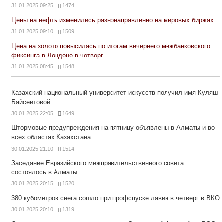
31.01.2025 09:25
1474
Цены на нефть изменились разнонаправленно на мировых биржах
31.01.2025 09:10
1509
Цена на золото повысилась по итогам вечернего межбанковского
фиксинга в Лондоне в четверг
31.01.2025 08:45
1548
Казахский национальный университет искусств получил имя Куляш
Байсеитовой
30.01.2025 22:05
1649
Штормовые предупреждения на пятницу объявлены в Алматы и во
всех областях Казахстана
30.01.2025 21:10
1514
Заседание Евразийского межправительственного совета
состоялось в Алматы
30.01.2025 20:15
1520
380 кубометров снега сошло при профспуске лавин в четверг в ВКО
30.01.2025 20:10
1319