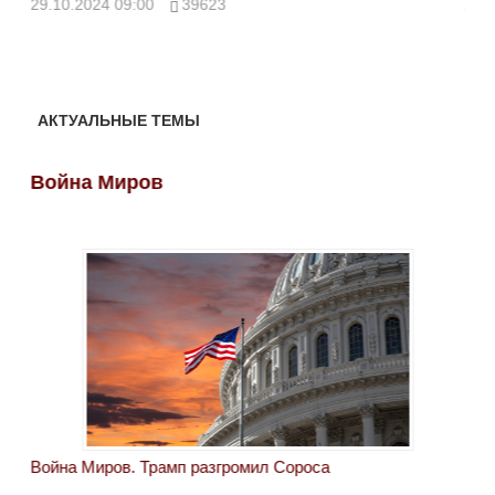
29.10.2024 09:00
39623
28.
АКТУАЛЬНЫЕ ТЕМЫ
Война Миров
Во
Война Миров. Трамп разгромил Сороса
Вой