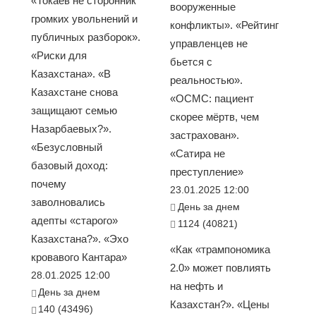
«Токаев не сторонник
вооруженные
громких увольнений и
конфликты». «Рейтинг
публичных разборок».
управленцев не
«Риски для
бьется с
Казахстана». «В
реальностью».
Казахстане снова
«ОСМС: пациент
защищают семью
скорее мёртв, чем
Назарбаевых?».
застрахован».
«Безусловный
«Сатира не
базовый доход:
преступление»
почему
23.01.2025 12:00
заволновались
День за днем
адепты «старого»
1124 (40821)
Казахстана?». «Эхо
«Как «трампономика
кровавого Кантара»
2.0» может повлиять
28.01.2025 12:00
на нефть и
День за днем
Казахстан?». «Цены
140 (43496)