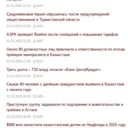
31.01.2025 12:15
1624
Средневековая башня обрушилась после предупреждений
общественников в Туркестанской области
31.01.2025 12:05
1644
АЗРК проверит Beeline после сообщений о повышении тарифов
31.01.2025 11:35
1687
Около 80 должностных лиц привлекли к ответственности по итогам
проверок минпросвета в Казахстане
31.01.2025 11:00
1612
Треть долга – Т20 млрд погасил «Банк ЦентрКредит»
31.01.2025 10:45
1673
Свыше 90 человек с двойным гражданством выявили в Казахстане
с начала года
31.01.2025 09:50
1585
Преступную группу задержали по подозрению в вымогательстве и
грабеже в Астане
31.01.2025 09:40
1639
$888 млн начислили казахстанским детям из Нацфонда в 2025 году