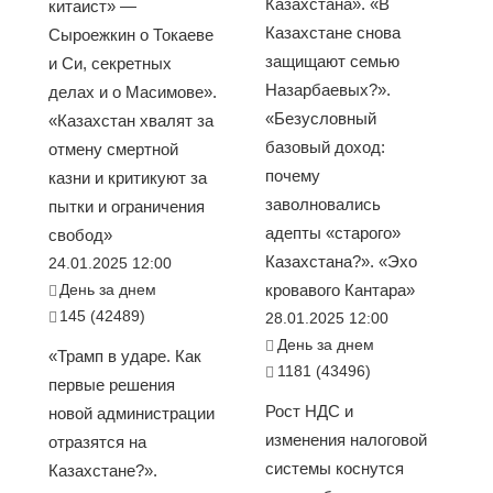
Казахстана». «В
китаист» —
Казахстане снова
Сыроежкин о Токаеве
защищают семью
и Си, секретных
Назарбаевых?».
делах и о Масимове».
«Безусловный
«Казахстан хвалят за
базовый доход:
отмену смертной
почему
казни и критикуют за
заволновались
пытки и ограничения
адепты «старого»
свобод»
Казахстана?». «Эхо
24.01.2025 12:00
День за днем
кровавого Кантара»
145 (42489)
28.01.2025 12:00
День за днем
«Трамп в ударе. Как
1181 (43496)
первые решения
Рост НДС и
новой администрации
изменения налоговой
отразятся на
системы коснутся
Казахстане?».