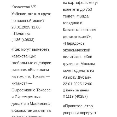
на картофель могут
Казахстан VS
взлететь до 750
Узбекистан: кто круче
тенге». «Когда
по военной мощи?
говядина в
28.01.2025 11:00
Казахстане станет
Политика
деликатесом?».
136 (40833)
«Парадоксы
«Как могут вымереть
экономической
казахстанцы:
политики». «Как
глобальные сценарии
грузин из Москвы
рисков». «Выезжаем
хочет сделать из
на том, что Токаев —
Атырау Дубай»
китаист» —
22.01.2025 12:00
Сыроежкин о Токаеве
День за днем
1119 (40257)
и Си, секретных
делах и о Масимове».
«Правительство
«Казахстан хвалят за
упорно игнорирует