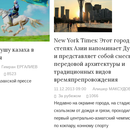
New York Times: Этот город
степях Азии напоминает Д
ушу казаха в
и представляет собой смес
я
передовой архитектуры и
Гимран ЕРГАЛИЕВ
традиционных видов
8523
времяпрепровождения
захской прессе
11.12.2013 09:00
Алишер МАКСУДО
За рубежом
1066
Недавно на окраине города, на стади
скользком от дождя и грязи, проходи
первый центрально-азиатский чемпи
по кокпару, конному спорту