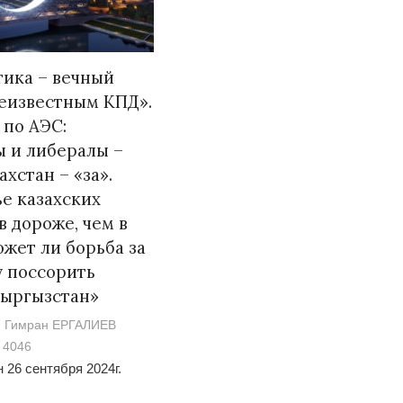
ика – вечный
неизвестным КПД».
Война Мир
по АЭС:
 и либералы –
ахстан – «за».
е казахских
 дороже, чем в
ожет ли борьба за
 поссорить
Кыргызстан»
Война Миров.
Гимран ЕРГАЛИЕВ
Сороса
4046
 26 сентября 2024г.
08.11.2024 09: