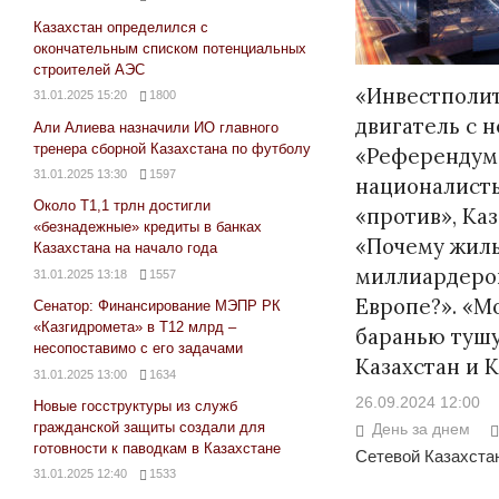
Казахстан определился с
окончательным списком потенциальных
строителей АЭС
«Инвестполит
31.01.2025 15:20
1800
двигатель с 
Али Алиева назначили ИО главного
тренера сборной Казахстана по футболу
«Референдум 
31.01.2025 13:30
1597
националисты
Около Т1,1 трлн достигли
«против», Каз
«безнадежные» кредиты в банках
«Почему жиль
Казахстана на начало года
миллиардеров
31.01.2025 13:18
1557
Европе?». «М
Сенатор: Финансирование МЭПР РК
«Казгидромета» в Т12 млрд –
баранью тушу
несопоставимо с его задачами
Казахстан и 
31.01.2025 13:00
1634
26.09.2024 12:00
Новые госструктуры из служб
гражданской защиты создали для
День за днем
готовности к паводкам в Казахстане
Сетевой Казахстан
31.01.2025 12:40
1533