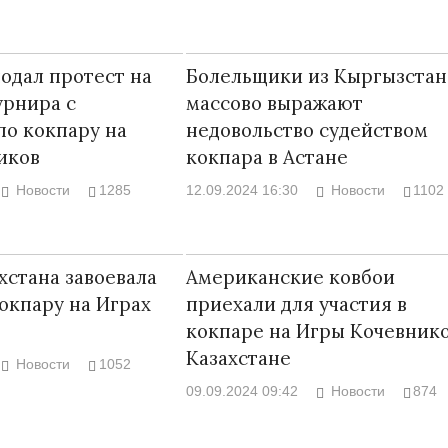
одал протест на
Болельщики из Кыргызстан
урнира с
массово выражают
по кокпару на
недовольство судейством
иков
кокпара в Астане
Новости
1285
12.09.2024 16:30
Новости
1102
хстана завоевала
Американские ковбои
кокпару на Играх
приехали для участия в
кокпаре на Игры Кочевнико
Казахстане
Новости
1052
09.09.2024 09:42
Новости
874