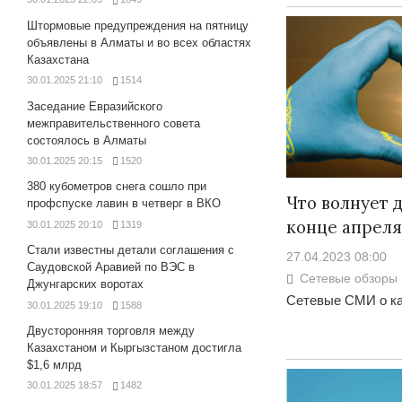
Штормовые предупреждения на пятницу
объявлены в Алматы и во всех областях
Казахстана
30.01.2025 21:10
1514
Заседание Евразийского
межправительственного совета
состоялось в Алматы
30.01.2025 20:15
1520
380 кубометров снега сошло при
Что волнует д
профспуске лавин в четверг в ВКО
конце апрел
30.01.2025 20:10
1319
Стали известны детали соглашения с
27.04.2023 08:00
Саудовской Аравией по ВЭС в
Сетевые обзоры
Джунгарских воротах
Сетевые СМИ о ка
30.01.2025 19:10
1588
Двусторонняя торговля между
Казахстаном и Кыргызстаном достигла
$1,6 млрд
30.01.2025 18:57
1482