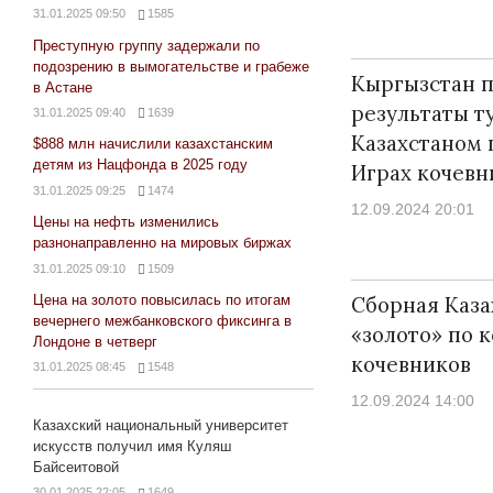
31.01.2025 09:50
1585
Преступную группу задержали по
подозрению в вымогательстве и грабеже
Кыргызстан п
в Астане
результаты т
31.01.2025 09:40
1639
Казахстаном 
$888 млн начислили казахстанским
детям из Нацфонда в 2025 году
Играх кочевн
31.01.2025 09:25
1474
12.09.2024 20:01
Цены на нефть изменились
разнонаправленно на мировых биржах
31.01.2025 09:10
1509
Цена на золото повысилась по итогам
Сборная Каза
вечернего межбанковского фиксинга в
«золото» по 
Лондоне в четверг
кочевников
31.01.2025 08:45
1548
12.09.2024 14:00
Казахский национальный университет
искусств получил имя Куляш
Байсеитовой
30.01.2025 22:05
1649