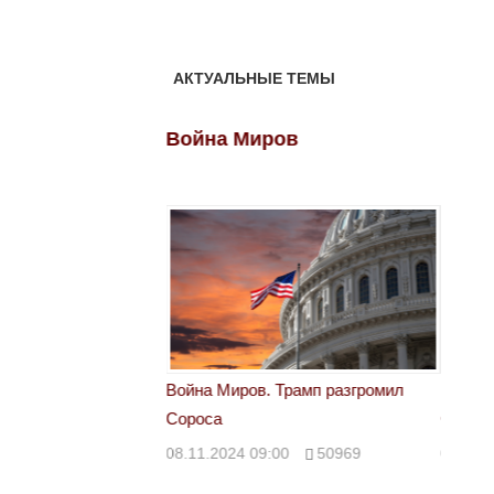
АКТУАЛЬНЫЕ ТЕМЫ
ов
Война Миров
Войн
 Трамп разгромил
Война Миров. Трамп разгромил
Война 
Сороса
Сорос
00
50969
08.11.2024 09:00
50969
08.11.