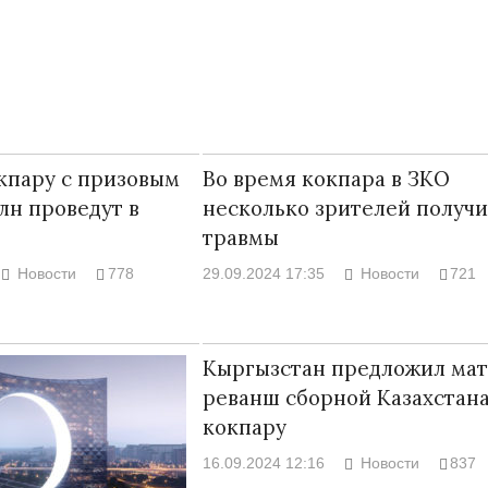
кпару с призовым
Во время кокпара в ЗКО
лн проведут в
несколько зрителей получ
травмы
Новости
778
29.09.2024 17:35
Новости
721
Народ выбрал свет
Странная заб
Кыргызстан предложил мат
Дарига не ждё
17.10.2024 17:00
29972
реванш сборной Казахстана
Авиакомпании
кокпару
мошенниками
30.10.2024 14:
16.09.2024 12:16
Новости
837