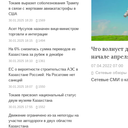
Токаев выразил соболезнования Трампу
в связи с жертвами авиакатастрофы в
США
30.01.2025 18:20
1569
Асет Нусупов назначен вице-министром
торговли и интеграции
30.01.2025 18:15
1494
Что волнует д
На 6% снизилась сумма переводов из
Казахстана за рубеж в декабре
начале апрел
30.01.2025 18:10
1361
07.04.2022 07:00
ЕС о вероятности строительства АЭС в
Сетевые обзоры
Казахстане Россией: На Росатоме нет
Сетевые СМИ о ка
санкций
30.01.2025 18:07
1550
Токаев присвоил национальный статус
двум музеям Казахстана
30.01.2025 17:55
1552
Движение ограничено из-за непогоды на
участке автодороги в двух областях
Казахстана