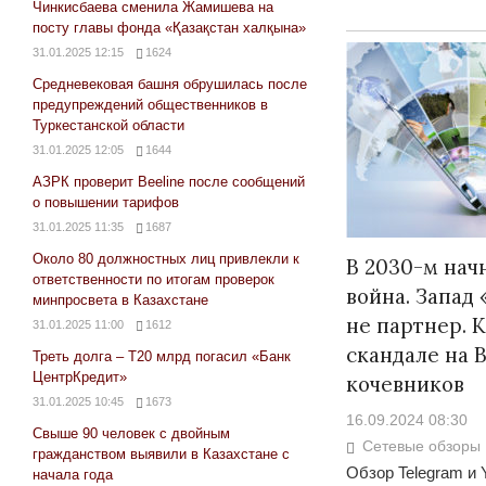
Чинкисбаева сменила Жамишева на
посту главы фонда «Қазақстан халқына»
31.01.2025 12:15
1624
Средневековая башня обрушилась после
предупреждений общественников в
Туркестанской области
31.01.2025 12:05
1644
АЗРК проверит Beeline после сообщений
о повышении тарифов
31.01.2025 11:35
1687
Около 80 должностных лиц привлекли к
В 2030-м нач
ответственности по итогам проверок
война. Запад
минпросвета в Казахстане
не партнер. 
31.01.2025 11:00
1612
скандале на 
Треть долга – Т20 млрд погасил «Банк
ЦентрКредит»
кочевников
31.01.2025 10:45
1673
16.09.2024 08:30
Свыше 90 человек с двойным
Сетевые обзоры
гражданством выявили в Казахстане с
Обзор Telegram и 
начала года