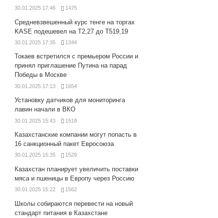
30.01.2025 17:46
1475
Средневзвешенный курс тенге на торгах
KASE подешевел на Т2,27 до Т519,19
30.01.2025 17:35
1344
Токаев встретился с премьером России и
принял приглашение Путина на парад
Победы в Москве
30.01.2025 17:13
1654
Установку датчиков для мониторинга
лавин начали в ВКО
30.01.2025 15:43
1518
Казахстанские компании могут попасть в
16 санкционный пакет Евросоюза
30.01.2025 15:35
1529
Казахстан планирует увеличить поставки
мяса и пшеницы в Европу через Россию
30.01.2025 15:22
1562
Школы собираются перевести на новый
стандарт питания в Казахстане