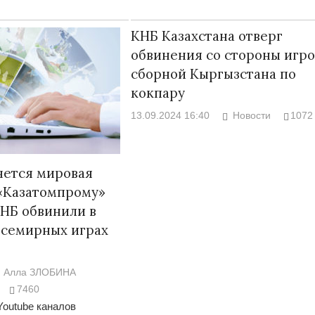
КНБ Казахстана отверг
обвинения со стороны игро
сборной Кыргызстана по
кокпару
13.09.2024 16:40
Новости
1072
нется мировая
 «Казатомпрому»
КНБ обвинили в
Всемирных играх
Алла ЗЛОБИНА
7460
Youtube каналов