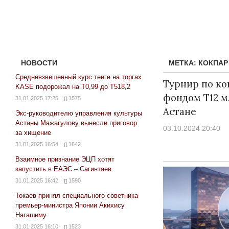
НОВОСТИ
МЕТКА:
КОКПАР
Средневзвешенный курс тенге на торгах
Турнир по ко
KASE подорожал на Т0,99 до Т518,2
фондом Т12 м
31.01.2025 17:25
1575
Астане
Экс-руководителю управления культуры
Астаны Мажагулову вынесли приговор
03.10.2024 20:40
за хищение
31.01.2025 16:54
1642
Взаимное признание ЭЦП хотят
запустить в ЕАЭС – Сагинтаев
31.01.2025 16:42
1590
Токаев принял специального советника
премьер-министра Японии Акихису
Нагашиму
31.01.2025 16:10
1523