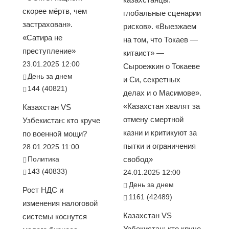
скорее мёртв, чем
глобальные сценарии
застрахован».
рисков». «Выезжаем
«Сатира не
на том, что Токаев —
преступление»
китаист» —
23.01.2025 12:00
Сыроежкин о Токаеве
День за днем
и Си, секретных
144 (40821)
делах и о Масимове».
«Казахстан хвалят за
Казахстан VS
отмену смертной
Узбекистан: кто круче
казни и критикуют за
по военной мощи?
пытки и ограничения
28.01.2025 11:00
Политика
свобод»
143 (40833)
24.01.2025 12:00
День за днем
Рост НДС и
1161 (42489)
изменения налоговой
Казахстан VS
системы коснутся
Узбекистан: кто круче