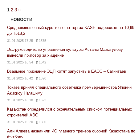
Next
1
2
3
»
Posts
НОВОСТИ
Средневзвешенный курс тенге на торгах KASE подорожал на Т0,99
до Т518,2
31.01.2025 17:25
1575
Экс-руководителю управления культуры Астаны Мажагулову
вынесли приговор за хищение
31.01.2025 16:54
1642
Взаимное признание ЭЦП хотят запустить в ЕАЭС – Сагинтаев
31.01.2025 16:42
1590
Токаев принял специального советника премьер-министра Японии
Акихису Нагашиму
31.01.2025 16:10
1523
Казахстан определился с окончательным списком потенциальных
строителей АЭС
31.01.2025 15:20
1800
Али Алиева назначили ИО главного тренера сборной Казахстана по
футболу