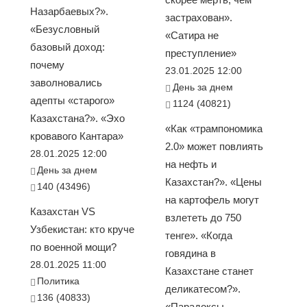
Назарбаевых?».
застрахован».
«Безусловный
«Сатира не
базовый доход:
преступление»
почему
23.01.2025 12:00
заволновались
День за днем
адепты «старого»
1124 (40821)
Казахстана?». «Эхо
«Как «трампономика
кровавого Кантара»
2.0» может повлиять
28.01.2025 12:00
на нефть и
День за днем
Казахстан?». «Цены
140 (43496)
на картофель могут
Казахстан VS
взлететь до 750
Узбекистан: кто круче
тенге». «Когда
по военной мощи?
говядина в
28.01.2025 11:00
Казахстане станет
Политика
деликатесом?».
136 (40833)
«Парадоксы