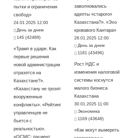
заволновались
пытки и ограничения
адепты «старого»
свобод»
Казахстана?». «Эхо
24.01.2025 12:00
День за днем
кровавого Кантара»
145 (42489)
28.01.2025 12:00
День за днем
«Трамп в ударе. Как
1181 (43496)
первые решения
Рост НДС и
новой администрации
изменения налоговой
отразятся на
системы коснутся
Казахстане?».
малого бизнеса
«Казахстану не грозят
Казахстана
вооруженные
30.01.2025 11:00
конфликты». «Рейтинг
Экономика
управленцев не
1169 (43648)
бьется с
реальностью».
«Как могут вымереть
«ОСМС: пациент
казахстанцы: