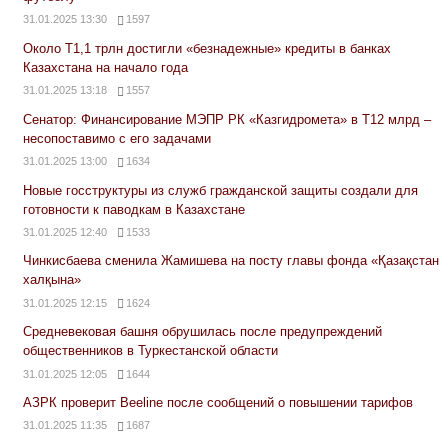
31.01.2025 13:30
1597
Около Т1,1 трлн достигли «безнадежные» кредиты в банках
Казахстана на начало года
31.01.2025 13:18
1557
Сенатор: Финансирование МЭПР РК «Казгидромета» в Т12 млрд –
несопоставимо с его задачами
31.01.2025 13:00
1634
Новые госструктуры из служб гражданской защиты создали для
готовности к паводкам в Казахстане
31.01.2025 12:40
1533
Чинкисбаева сменила Жамишева на посту главы фонда «Қазақстан
халқына»
31.01.2025 12:15
1624
Средневековая башня обрушилась после предупреждений
общественников в Туркестанской области
31.01.2025 12:05
1644
АЗРК проверит Beeline после сообщений о повышении тарифов
31.01.2025 11:35
1687