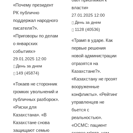
«Почему президент
власти»
РК публично
27.01.2025 12:00
поддержал народного
День за днем
писателя?».
1128 (40536)
«Приговоры по делам
«Трамп в ударе. Как
о январских
первые решения
событиях»
новой администрации
29.01.2025 12:00
отразятся на
День за днем
Казахстане?».
149 (45874)
«Казахстану не грозят
«Токаев не сторонник
вооруженные
громких увольнений и
конфликты». «Рейтинг
публичных разборок».
управленцев не
«Риски для
бьется с
Казахстана». «В
реальностью».
Казахстане снова
«ОСМС: пациент
защищают семью
скорее мёртв, чем