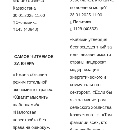
малого бизнеса
по военной мощи?
Казахстана
28.01.2025 11:00
30.01.2025 11:00
Политика
Экономика
1129 (40833)
143 (43648)
«Кабмин утвердил
беспрецедентный за
годы независимости
САМОЕ ЧИТАЕМОЕ
страны нацпроект
ЗА ВЧЕРА
модернизации
«Токаев объявил
энергетического и
режим тотальной
коммунального
экономии в стране».
секторов». «Если бы
«Хватит мыслить
я стал министром
шаблонами!».
сельского хозяйства
«Налоговая
Казахстана…». «Там
перестройка без
фамилии всех, кто
права на ошибку».
был приближен к