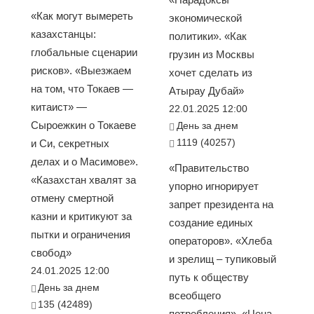
«Как могут вымереть
экономической
казахстанцы:
политики». «Как
глобальные сценарии
грузин из Москвы
рисков». «Выезжаем
хочет сделать из
на том, что Токаев —
Атырау Дубай»
китаист» —
22.01.2025 12:00
Сыроежкин о Токаеве
День за днем
1119 (40257)
и Си, секретных
делах и о Масимове».
«Правительство
«Казахстан хвалят за
упорно игнорирует
отмену смертной
запрет президента на
казни и критикуют за
создание единых
пытки и ограничения
операторов». «Хлеба
свобод»
и зрелищ – тупиковый
24.01.2025 12:00
путь к обществу
День за днем
всеобщего
135 (42489)
потребления». «Цена