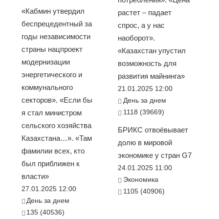
«Кабмин утвердил
растет – падает
беспрецедентный за
спрос, а у нас
годы независимости
наоборот».
страны нацпроект
«Казахстан упустил
модернизации
возможность для
энергетического и
развития майнинга»
коммунального
21.01.2025 12:00
секторов». «Если бы
День за днем
1118 (39669)
я стал министром
сельского хозяйства
БРИКС отвоёвывает
Казахстана…». «Там
долю в мировой
фамилии всех, кто
экономике у стран G7
был приближен к
24.01.2025 11:00
власти»
Экономика
27.01.2025 12:00
1105 (40906)
День за днем
135 (40536)