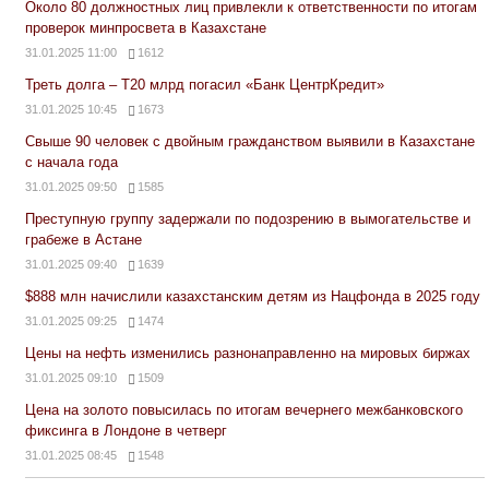
Около 80 должностных лиц привлекли к ответственности по итогам
проверок минпросвета в Казахстане
31.01.2025 11:00
1612
Треть долга – Т20 млрд погасил «Банк ЦентрКредит»
31.01.2025 10:45
1673
Свыше 90 человек с двойным гражданством выявили в Казахстане
с начала года
31.01.2025 09:50
1585
Преступную группу задержали по подозрению в вымогательстве и
грабеже в Астане
31.01.2025 09:40
1639
$888 млн начислили казахстанским детям из Нацфонда в 2025 году
31.01.2025 09:25
1474
Цены на нефть изменились разнонаправленно на мировых биржах
31.01.2025 09:10
1509
Цена на золото повысилась по итогам вечернего межбанковского
фиксинга в Лондоне в четверг
31.01.2025 08:45
1548