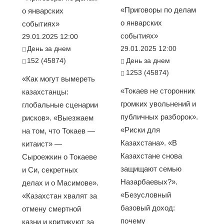
«Приговоры по делам
о январских
о январских
событиях»
событиях»
29.01.2025 12:00
День за днем
29.01.2025 12:00
152 (45874)
День за днем
1253 (45874)
«Как могут вымереть
«Токаев не сторонник
казахстанцы:
громких увольнений и
глобальные сценарии
публичных разборок».
рисков». «Выезжаем
«Риски для
на том, что Токаев —
Казахстана». «В
китаист» —
Казахстане снова
Сыроежкин о Токаеве
защищают семью
и Си, секретных
Назарбаевых?».
делах и о Масимове».
«Безусловный
«Казахстан хвалят за
базовый доход:
отмену смертной
почему
казни и критикуют за