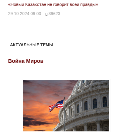
«Новый Казахстан не говорит всей правды»
Лон
ми
29.10.2024 09:00
39623
28.
АКТУАЛЬНЫЕ ТЕМЫ
Война Миров
Во