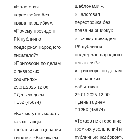
шаблонами!».
«Налоговая
«Налоговая
перестройка без
перестройка без
права на ошибку».
права на ошибку».
«Почему президент
«Почему президент
РК публично
РК публично
поддержал народного
поддержал народного
писателя?».
писателя?».
«Приговоры по делам
«Приговоры по делам
о январских
о январских
событиях»
событиях»
29.01.2025 12:00
День за днем
29.01.2025 12:00
152 (45874)
День за днем
1253 (45874)
«Как могут вымереть
«Токаев не сторонник
казахстанцы:
громких увольнений и
глобальные сценарии
публичных разборок».
рисков». «Выезжаем