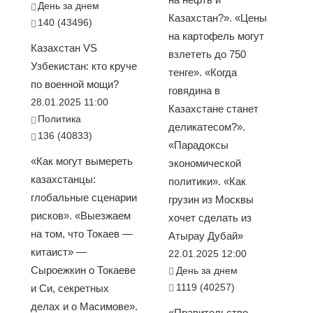
День за днем
Казахстан?». «Цены
140 (43496)
на картофель могут
Казахстан VS
взлететь до 750
Узбекистан: кто круче
тенге». «Когда
по военной мощи?
говядина в
28.01.2025 11:00
Казахстане станет
Политика
деликатесом?».
136 (40833)
«Парадоксы
«Как могут вымереть
экономической
казахстанцы:
политики». «Как
глобальные сценарии
грузин из Москвы
рисков». «Выезжаем
хочет сделать из
на том, что Токаев —
Атырау Дубай»
китаист» —
22.01.2025 12:00
Сыроежкин о Токаеве
День за днем
1119 (40257)
и Си, секретных
делах и о Масимове».
«Правительство