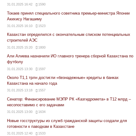
31.01.2025 16:42
1590
Токаев принял специального советника премьер-министра Японии
Акихису Нагашиму
31.01.2025 16:10
1523
Казахстан определился с окончательным списком потенциальных
строителей АЭС
31.01.2025 15:20
1800
Али Алиева назначили ИО главного тренера сборной Казахстана по
футболу
31.01.2025 13:30
1597
Около Т1,1 трлн достигли «безнадежные» кредиты в банках
Казахстана на начало года
31.01.2025 13:18
1557
Сенатор: Финансирование МЭПР РК «Казгидромета» в Т12 млрд –
несопоставимо с его задачами
31.01.2025 13:00
1634
Новые госструктуры из служб гражданской защиты создали для
готовности к паводкам в Казахстане
31.01.2025 12:40
1533