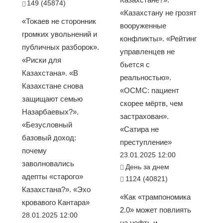
149 (45874)
«Казахстану не грозят
«Токаев не сторонник
вооруженные
громких увольнений и
конфликты». «Рейтинг
публичных разборок».
управленцев не
«Риски для
бьется с
Казахстана». «В
реальностью».
Казахстане снова
«ОСМС: пациент
защищают семью
скорее мёртв, чем
Назарбаевых?».
застрахован».
«Безусловный
«Сатира не
базовый доход:
преступление»
почему
23.01.2025 12:00
заволновались
День за днем
адепты «старого»
1124 (40821)
Казахстана?». «Эхо
«Как «трампономика
кровавого Кантара»
2.0» может повлиять
28.01.2025 12:00
на нефть и