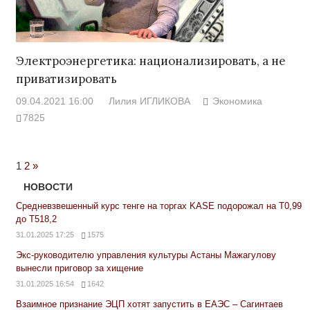
Электроэнергетика: национализировать, а не
приватизировать
09.04.2021 16:00
Лилия ИГЛИКОВА
Экономика
7825
Next
1
2
»
Posts
НОВОСТИ
Средневзвешенный курс тенге на торгах KASE подорожал на Т0,99
до Т518,2
31.01.2025 17:25
1575
Экс-руководителю управления культуры Астаны Мажагулову
вынесли приговор за хищение
31.01.2025 16:54
1642
Взаимное признание ЭЦП хотят запустить в ЕАЭС – Сагинтаев