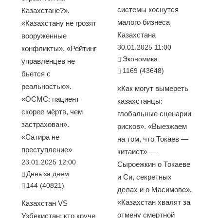
системы коснутся
Казахстане?».
малого бизнеса
«Казахстану не грозят
Казахстана
вооруженные
30.01.2025 11:00
конфликты». «Рейтинг
Экономика
управленцев не
1169 (43648)
бьется с
реальностью».
«Как могут вымереть
«ОСМС: пациент
казахстанцы:
скорее мёртв, чем
глобальные сценарии
застрахован».
рисков». «Выезжаем
«Сатира не
на том, что Токаев —
преступление»
китаист» —
23.01.2025 12:00
Сыроежкин о Токаеве
День за днем
и Си, секретных
144 (40821)
делах и о Масимове».
«Казахстан хвалят за
Казахстан VS
отмену смертной
Узбекистан: кто круче