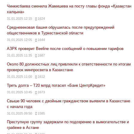
Чинкисбаева сменила Жамишева на посту главы фонда «Қазақстан
халқына»
31.01.2025 12:15
1624
Средневековая башня обрушилась после предупреждений
общественников в Туркестанской области
31.01.2025 12:05
1644
АЗРК проверит Beeline после сообщений о повышении тарифов
31.01.2025 11:35
1687
Около 80 должностных лиц привлекли к ответственности по итогам
проверок минпросвета в Казахстане
31.01.2025 11:00
1612
Треть долга – Т20 млрд погасил «Банк ЦентрКредит»
31.01.2025 10:45
1673
Свыше 90 человек с двойным гражданством выявили в Казахстане
с начала года
31.01.2025 09:50
1585
Преступную группу задержали по подозрению в вымогательстве и
грабеже в Астане