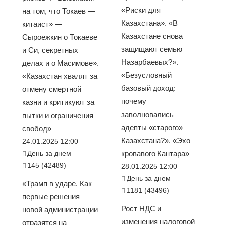
«Риски для
на том, что Токаев —
Казахстана». «В
китаист» —
Казахстане снова
Сыроежкин о Токаеве
защищают семью
и Си, секретных
Назарбаевых?».
делах и о Масимове».
«Безусловный
«Казахстан хвалят за
базовый доход:
отмену смертной
почему
казни и критикуют за
заволновались
пытки и ограничения
адепты «старого»
свобод»
Казахстана?». «Эхо
24.01.2025 12:00
День за днем
кровавого Кантара»
145 (42489)
28.01.2025 12:00
День за днем
«Трамп в ударе. Как
1181 (43496)
первые решения
Рост НДС и
новой администрации
изменения налоговой
отразятся на