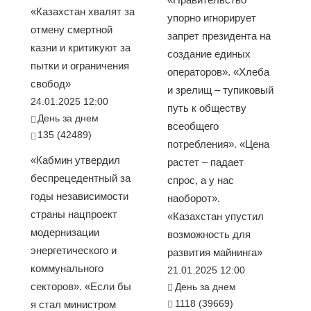
«Казахстан хвалят за
упорно игнорирует
отмену смертной
запрет президента на
казни и критикуют за
создание единых
пытки и ограничения
операторов». «Хлеба
свобод»
и зрелищ – тупиковый
24.01.2025 12:00
путь к обществу
День за днем
всеобщего
135 (42489)
потребления». «Цена
«Кабмин утвердил
растет – падает
беспрецедентный за
спрос, а у нас
годы независимости
наоборот».
страны нацпроект
«Казахстан упустил
модернизации
возможность для
энергетического и
развития майнинга»
коммунального
21.01.2025 12:00
секторов». «Если бы
День за днем
1118 (39669)
я стал министром