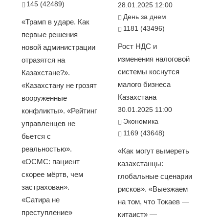
145 (42489)
28.01.2025 12:00
День за днем
«Трамп в ударе. Как
1181 (43496)
первые решения
Рост НДС и
новой администрации
изменения налоговой
отразятся на
системы коснутся
Казахстане?».
малого бизнеса
«Казахстану не грозят
Казахстана
вооруженные
30.01.2025 11:00
конфликты». «Рейтинг
Экономика
управленцев не
1169 (43648)
бьется с
реальностью».
«Как могут вымереть
«ОСМС: пациент
казахстанцы:
скорее мёртв, чем
глобальные сценарии
застрахован».
рисков». «Выезжаем
«Сатира не
на том, что Токаев —
преступление»
китаист» —