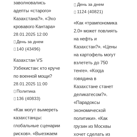
заволновались
День за днем
адепты «старого»
1124 (40821)
Казахстана?». «Эхо
«Как «трампономика
кровавого Кантара»
2.0» может повлиять
28.01.2025 12:00
на нефть и
День за днем
Казахстан?». «Цены
140 (43496)
на картофель могут
Казахстан VS
взлететь до 750
Узбекистан: кто круче
тенге». «Когда
по военной мощи?
говядина в
28.01.2025 11:00
Казахстане станет
Политика
деликатесом?».
136 (40833)
«Парадоксы
«Как могут вымереть
экономической
казахстанцы:
политики». «Как
глобальные сценарии
грузин из Москвы
рисков». «Выезжаем
хочет сделать из