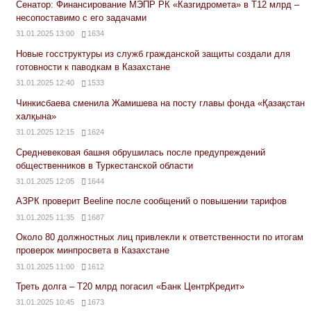
Сенатор: Финансирование МЭПР РК «Казгидромета» в Т12 млрд –
несопоставимо с его задачами
31.01.2025 13:00
1634
Новые госструктуры из служб гражданской защиты создали для
готовности к паводкам в Казахстане
31.01.2025 12:40
1533
Чинкисбаева сменила Жамишева на посту главы фонда «Қазақстан
халқына»
31.01.2025 12:15
1624
Средневековая башня обрушилась после предупреждений
общественников в Туркестанской области
31.01.2025 12:05
1644
АЗРК проверит Beeline после сообщений о повышении тарифов
31.01.2025 11:35
1687
Около 80 должностных лиц привлекли к ответственности по итогам
проверок минпросвета в Казахстане
31.01.2025 11:00
1612
Треть долга – Т20 млрд погасил «Банк ЦентрКредит»
31.01.2025 10:45
1673