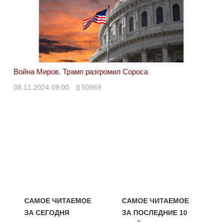
Война Миров. Трамп разгромил Сороса
Вой
08.11.2024 09:00
50969
08.
САМОЕ ЧИТАЕМОЕ
САМОЕ ЧИТАЕМОЕ
ЗА СЕГОДНЯ
ЗА ПОСЛЕДНИЕ 10