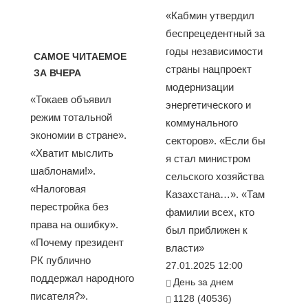
«Кабмин утвердил
беспрецедентный за
годы независимости
САМОЕ ЧИТАЕМОЕ
страны нацпроект
ЗА ВЧЕРА
модернизации
«Токаев объявил
энергетического и
режим тотальной
коммунального
экономии в стране».
секторов». «Если бы
«Хватит мыслить
я стал министром
шаблонами!».
сельского хозяйства
«Налоговая
Казахстана…». «Там
перестройка без
фамилии всех, кто
права на ошибку».
был приближен к
«Почему президент
власти»
РК публично
27.01.2025 12:00
поддержал народного
День за днем
писателя?».
1128 (40536)