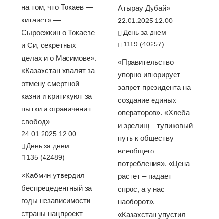
на том, что Токаев —
Атырау Дубай»
китаист» —
22.01.2025 12:00
Сыроежкин о Токаеве
День за днем
1119 (40257)
и Си, секретных
делах и о Масимове».
«Правительство
«Казахстан хвалят за
упорно игнорирует
отмену смертной
запрет президента на
казни и критикуют за
создание единых
пытки и ограничения
операторов». «Хлеба
свобод»
и зрелищ – тупиковый
24.01.2025 12:00
путь к обществу
День за днем
всеобщего
135 (42489)
потребления». «Цена
«Кабмин утвердил
растет – падает
беспрецедентный за
спрос, а у нас
годы независимости
наоборот».
страны нацпроект
«Казахстан упустил