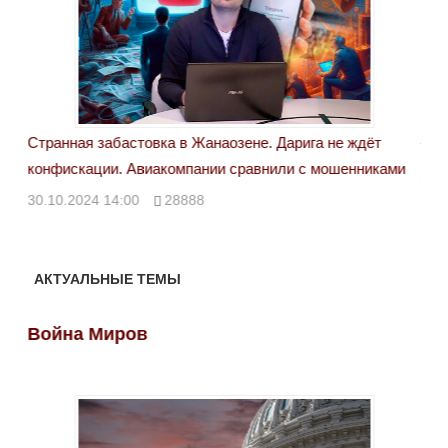
Странная забастовка в Жанаозене. Дарига не ждёт
«Но
конфискации. Авиакомпании сравнили с мошенниками
29.
30.10.2024 14:00
28888
АКТУАЛЬНЫЕ ТЕМЫ
Война Миров
Во