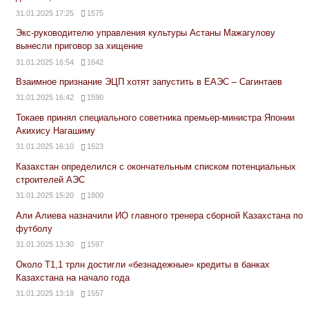
31.01.2025 17:25
1575
Экс-руководителю управления культуры Астаны Мажагулову
вынесли приговор за хищение
31.01.2025 16:54
1642
Взаимное признание ЭЦП хотят запустить в ЕАЭС – Сагинтаев
31.01.2025 16:42
1590
Токаев принял специального советника премьер-министра Японии
Акихису Нагашиму
31.01.2025 16:10
1523
Казахстан определился с окончательным списком потенциальных
строителей АЭС
31.01.2025 15:20
1800
Али Алиева назначили ИО главного тренера сборной Казахстана по
футболу
31.01.2025 13:30
1597
Около Т1,1 трлн достигли «безнадежные» кредиты в банках
Казахстана на начало года
31.01.2025 13:18
1557