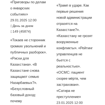
«Приговоры по делам
«Трамп в ударе. Как
о январских
первые решения
событиях»
новой администрации
29.01.2025 12:00
отразятся на
День за днем
Казахстане?».
149 (45874)
«Казахстану не грозят
«Токаев не сторонник
вооруженные
громких увольнений и
конфликты». «Рейтинг
публичных разборок».
управленцев не
«Риски для
бьется с
Казахстана». «В
реальностью».
Казахстане снова
«ОСМС: пациент
защищают семью
скорее мёртв, чем
Назарбаевых?».
застрахован».
«Безусловный
«Сатира не
базовый доход:
преступление»
почему
23.01.2025 12:00