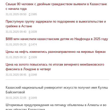
Свыше 90 человек с двойным гражданством выявили в Казахстане
с начала года
31.01.2025 09:50
1585
Преступную группу задержали по подозрению в вымогательстве и
грабеже в Астане
31.01.2025 09:40
1639
$888 млн начислили казахстанским детям из Нацфонда в 2025 году
31.01.2025 09:25
1474
Цены на нефть изменились разнонаправленно на мировых биржах
31.01.2025 09:10
1509
Цена на золото повысилась по итогам вечернего межбанковского
фиксинга в Лондоне в четверг
31.01.2025 08:45
1548
Казахский национальный университет искусств получил имя Куляш
Байсеитовой
30.01.2025 22:05
1649
Штормовые предупреждения на пятницу объявлены в Алматы и во
всех областях Казахстана