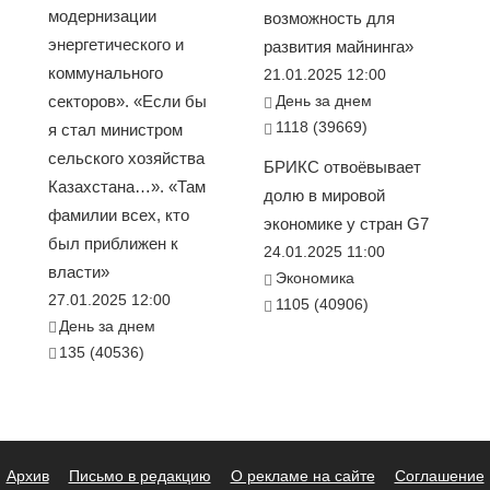
модернизации
возможность для
энергетического и
развития майнинга»
коммунального
21.01.2025 12:00
секторов». «Если бы
День за днем
1118 (39669)
я стал министром
сельского хозяйства
БРИКС отвоёвывает
Казахстана…». «Там
долю в мировой
фамилии всех, кто
экономике у стран G7
был приближен к
24.01.2025 11:00
власти»
Экономика
27.01.2025 12:00
1105 (40906)
День за днем
135 (40536)
Архив
Письмо в редакцию
О рекламе на сайте
Соглашение