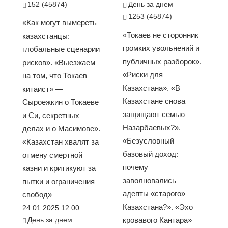
152 (45874)
День за днем
1253 (45874)
«Как могут вымереть
«Токаев не сторонник
казахстанцы:
громких увольнений и
глобальные сценарии
публичных разборок».
рисков». «Выезжаем
«Риски для
на том, что Токаев —
Казахстана». «В
китаист» —
Казахстане снова
Сыроежкин о Токаеве
защищают семью
и Си, секретных
Назарбаевых?».
делах и о Масимове».
«Безусловный
«Казахстан хвалят за
базовый доход:
отмену смертной
почему
казни и критикуют за
заволновались
пытки и ограничения
адепты «старого»
свобод»
Казахстана?». «Эхо
24.01.2025 12:00
День за днем
кровавого Кантара»