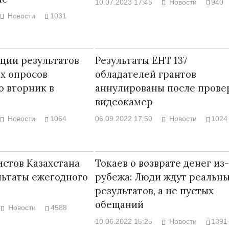
10.07.2023 17:45
Новости
940
Новости
1031
ции результатов
Результаты ЕНТ 137
Война Мир
х опросов
обладателей грантов
о вторник в
аннулированы после прове
видеокамер
Новости
1064
06.09.2022 17:50
Новости
1024
стов Казахстана
Токаев о возврате денег из-
льтаты ежегодного
рубежа: Люди ждут реальн
Война Миров.
результатов, а не пустых
Сороса
обещаний
Новости
4588
08.11.2024 09:
10.06.2022 15:25
Новости
1391