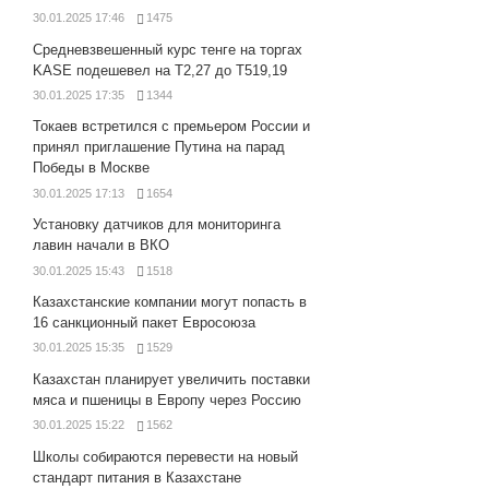
30.01.2025 17:46
1475
Средневзвешенный курс тенге на торгах
KASE подешевел на Т2,27 до Т519,19
30.01.2025 17:35
1344
Токаев встретился с премьером России и
принял приглашение Путина на парад
Победы в Москве
30.01.2025 17:13
1654
Установку датчиков для мониторинга
лавин начали в ВКО
30.01.2025 15:43
1518
Казахстанские компании могут попасть в
16 санкционный пакет Евросоюза
30.01.2025 15:35
1529
Казахстан планирует увеличить поставки
мяса и пшеницы в Европу через Россию
30.01.2025 15:22
1562
Школы собираются перевести на новый
стандарт питания в Казахстане