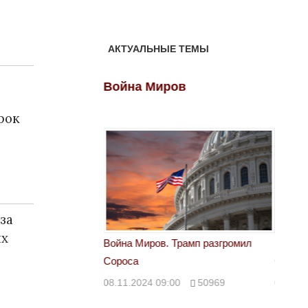
АКТУАЛЬНЫЕ ТЕМЫ
ов
Война Миров
Войн
рок
за
ых
 Трамп разгромил
Война Миров. Трамп разгромил
Война 
Сороса
Сорос
00
50969
08.11.2024 09:00
50969
08.11.