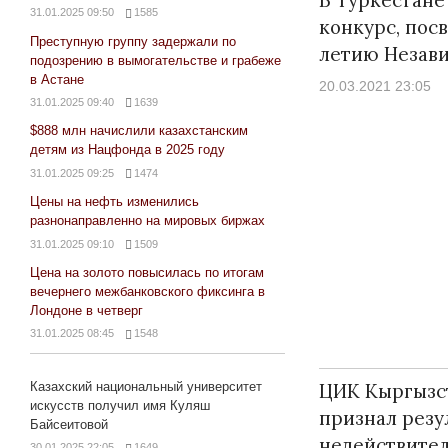
31.01.2025 09:50
1585
конкурс, пос
Преступную группу задержали по
летию Незав
подозрению в вымогательстве и грабеже
в Астане
20.03.2021 23:05
31.01.2025 09:40
1639
$888 млн начислили казахстанским
детям из Нацфонда в 2025 году
31.01.2025 09:25
1474
Цены на нефть изменились
разнонаправленно на мировых биржах
31.01.2025 09:10
1509
Цена на золото повысилась по итогам
вечернего межбанковского фиксинга в
Лондоне в четверг
31.01.2025 08:45
1548
Казахский национальный университет
ЦИК Кыргызс
искусств получил имя Куляш
признал резу
Байсеитовой
недействите
30.01.2025 22:05
1649