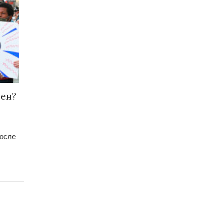
ден?
осле