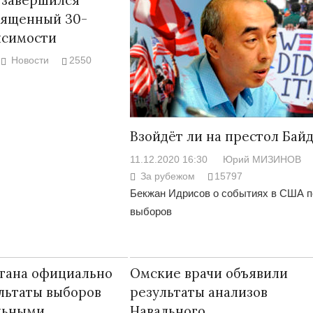
вященный 30-
исимости
Новости
2550
Взойдёт ли на престол Бай
11.12.2020 16:30
Юрий МИЗИНОВ
За рубежом
15797
Бекжан Идрисов о событиях в США п
выборов
тана официально
Омские врачи объявили
льтаты выборов
результаты анализов
льными
Навального