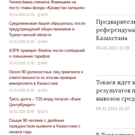
Чинкисбаева сменила Жамишева на
посту главы фонда «Қазақстан халқына»
31.01.2025 12:15
1624
Предварител
Средневековая башня обрушилась после
референдума
предупреждений общественников в
Туркестанской области
Казахстана
31.01.2025 12:05
1644
06.06.2022 11:09
АЗРК проверит Beeline после сообщений
о повышении тарифов
31.01.2025 11:35
1687
Около 80 должностных лиц привлекли к
ответственности по итогам проверок
Токаев ждет 
минпросвета в Казахстане
результатов п
31.01.2025 11:00
1612
вывозом сред
Треть долга – Т20 млрд погасил «Банк
ЦентрКредит»
04.11.2021 22:10
31.01.2025 10:45
1673
Свыше 90 человек с двойным
гражданством выявили в Казахстане с
начала года
В Туркестане