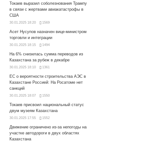
Токаев выразил соболезнования Трампу
в связи с жертвами авиакатастрофы в
США
30.01.2025 18:20
1569
Асет Нусупов назначен вице-министром
торговли и интеграции
30.01.2025 18:15
1494
На 6% снизилась сумма переводов из
Казахстана за рубеж в декабре
30.01.2025 18:10
1361
ЕС о вероятности строительства АЭС в
Казахстане Россией: На Росатоме нет
санкций
30.01.2025 18:07
1550
Токаев присвоил национальный статус
двум музеям Казахстана
30.01.2025 17:55
1552
Движение ограничено из-за непогоды на
участке автодороги в двух областях
Казахстана