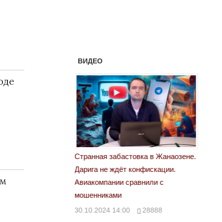
ВИДЕО
оде
Странная забастовка в Жанаозене.
«Новый Каза
Дарига не ждёт конфискации.
правды»
29972
ом
Авиакомпании сравнили с
29.10.2024 0
мошенниками
30.10.2024 14:00
28888