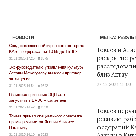
НОВОСТИ
МЕТКА:
РЕЗУЛЬ
Средневзвешенный курс тенге на торгах
Токаев и Али
KASE подорожал на Т0,99 до Т518,2
раскрытие ре
31.01.2025 17:25
1575
расследован
Экс-руководителю управления культуры
Астаны Мажагулову вынесли приговор
близ Актау
за хищение
27.12.2024 18:00
31.01.2025 16:54
1642
Взаимное признание ЭЦП хотят
запустить в ЕАЭС – Сагинтаев
31.01.2025 16:42
1590
Токаев поруч
Токаев принял специального советника
ревизию раб
премьер-министра Японии Акихису
федераций Ка
Нагашиму
Азиады в Кит
31.01.2025 16:10
1523