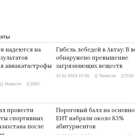
ТАТЫ
ев надеются на
Гибель лебедей в Актау: В в
зультатов
обнаружено превышение
ия авиакатастрофы
загрязняющих веществ
11.01.2024 15:00
Новости
1510
Новости
1062
Народ выбрал свет
17.10.2024 17:00
ил провести
Пороговый балл на основн
оты спортивных
ЕНТ набрали около 83%
захстана после
абитуриентов
ае