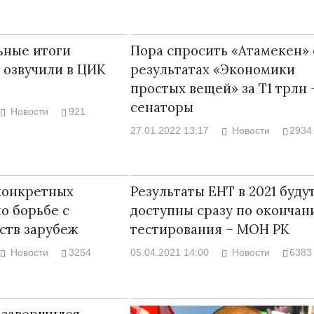
ьные итоги
Пора спросить «Атамекен» 
 озвучили в ЦИК
результатах «Экономики
простых вещей» за Т1 трлн 
сенаторы
Новости
921
27.01.2022 13:17
Новости
2934
конкретных
Результаты ЕНТ в 2021 буду
о борьбе с
доступны сразу по окончан
ств зарубеж
тестирования – МОН РК
Новости
3254
05.04.2021 14:00
Новости
6383
 завершился