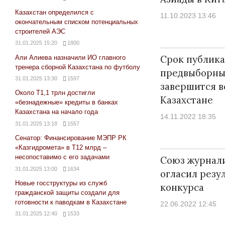
Казахстан определился с
11.10.2023 13:46
окончательным списком потенциальных
строителей АЭС
31.01.2025 15:20
1800
Срок публика
Али Алиева назначили ИО главного
тренера сборной Казахстана по футболу
предвыборны
31.01.2025 13:30
1597
завершится в
Около Т1,1 трлн достигли
Казахстане
«безнадежные» кредиты в банках
Казахстана на начало года
14.11.2022 18:35
31.01.2025 13:18
1557
Сенатор: Финансирование МЭПР РК
«Казгидромета» в Т12 млрд –
несопоставимо с его задачами
Союз журнали
31.01.2025 13:00
1634
огласил резу
Новые госструктуры из служб
конкурса
гражданской защиты создали для
готовности к паводкам в Казахстане
22.06.2022 12:45
31.01.2025 12:40
1533