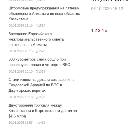
Штормовые предупреждения на пятницу
06.10.2020 15:12
объявлены в Алматы и во всех областях
Казахстана
30.01.2025 21:10
1514
Next
1
2
3
4
»
Заседание Евразийского
Posts
межправительственного совета
состоялось в Алматы
30.01.2025 20:15
1520
380 кубометров снега сошло при
профспуске лавин в четверг в ВКО
30.01.2025 20:10
1319
Стали известны детали соглашения с
Саудовской Аравией по ВЭС в
Джунгарских воротах
30.01.2025 19:10
1588
Двусторонняя торговля между
Казахстаном и Кыргызстаном достигла
$1,6 млрд
30.01.2025 18:57
1482