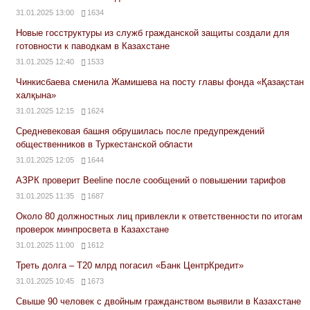
31.01.2025 13:00
1634
Новые госструктуры из служб гражданской защиты создали для
готовности к паводкам в Казахстане
31.01.2025 12:40
1533
Чинкисбаева сменила Жамишева на посту главы фонда «Қазақстан
халқына»
31.01.2025 12:15
1624
Средневековая башня обрушилась после предупреждений
общественников в Туркестанской области
31.01.2025 12:05
1644
АЗРК проверит Beeline после сообщений о повышении тарифов
31.01.2025 11:35
1687
Около 80 должностных лиц привлекли к ответственности по итогам
проверок минпросвета в Казахстане
31.01.2025 11:00
1612
Треть долга – Т20 млрд погасил «Банк ЦентрКредит»
31.01.2025 10:45
1673
Свыше 90 человек с двойным гражданством выявили в Казахстане