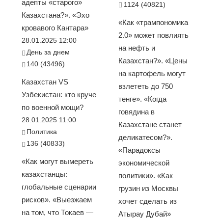
адепты «старого»
1124 (40821)
Казахстана?». «Эхо
«Как «трампономика
кровавого Кантара»
2.0» может повлиять
28.01.2025 12:00
на нефть и
День за днем
Казахстан?». «Цены
140 (43496)
на картофель могут
Казахстан VS
взлететь до 750
Узбекистан: кто круче
тенге». «Когда
по военной мощи?
говядина в
28.01.2025 11:00
Казахстане станет
Политика
деликатесом?».
136 (40833)
«Парадоксы
«Как могут вымереть
экономической
казахстанцы:
политики». «Как
глобальные сценарии
грузин из Москвы
рисков». «Выезжаем
хочет сделать из
на том, что Токаев —
Атырау Дубай»