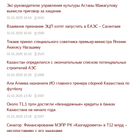
Экс-руководителю управления культуры Астаны Мажагулову
вынесли приговор за хищение
31.01.2025 16:54
1642
Взаимное признание ЭЦП хотят запустить в ЕАЭС – Сагинтаев
31.01.2025 16:42
1590
Токаев принял специального советника премьер-министра Японии
Акихису Нагашиму
31.01.2025 16:10
1523
Казахстан определился с окончательным списком потенциальных
строителей АЭС
31.01.2025 15:20
1800
Али Алиева назначили ИО главного тренера сборной Казахстана по
футболу
31.01.2025 13:30
1597
Около Т1,1 трлн достигли «безнадежные» кредиты в банках
Казахстана на начало года
31.01.2025 13:18
1557
Сенатор: Финансирование МЭПР РК «Казгидромета» в Т12 млрд –
несопоставимо с его задачами