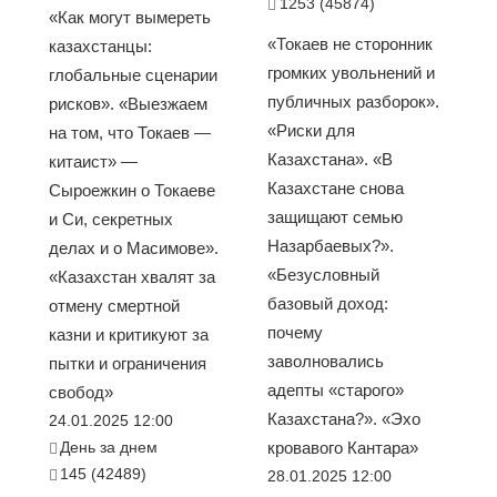
1253 (45874)
«Как могут вымереть
«Токаев не сторонник
казахстанцы:
громких увольнений и
глобальные сценарии
публичных разборок».
рисков». «Выезжаем
«Риски для
на том, что Токаев —
Казахстана». «В
китаист» —
Казахстане снова
Сыроежкин о Токаеве
защищают семью
и Си, секретных
Назарбаевых?».
делах и о Масимове».
«Безусловный
«Казахстан хвалят за
базовый доход:
отмену смертной
почему
казни и критикуют за
заволновались
пытки и ограничения
адепты «старого»
свобод»
Казахстана?». «Эхо
24.01.2025 12:00
День за днем
кровавого Кантара»
145 (42489)
28.01.2025 12:00