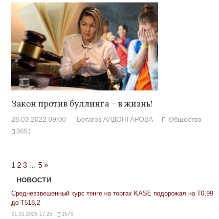
Закон против буллинга – в жизнь!
28.03.2022 09:00
Ботагоз АЛДОНГАРОВА
Общество
3651
Next
1
2
3
…
5
»
Posts
НОВОСТИ
Средневзвешенный курс тенге на торгах KASE подорожал на Т0,99
до Т518,2
31.01.2025 17:25
1575