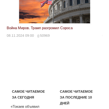
Война Миров. Трамп разгромил Сороса
Вой
08.11.2024 09:00
50969
08.
САМОЕ ЧИТАЕМОЕ
САМОЕ ЧИТАЕМОЕ
ЗА СЕГОДНЯ
ЗА ПОСЛЕДНИЕ 10
ДНЕЙ
«Токаев объявил