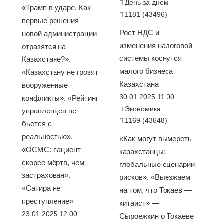
День за днем
«Трамп в ударе. Как
1181 (43496)
первые решения
Рост НДС и
новой администрации
изменения налоговой
отразятся на
системы коснутся
Казахстане?».
малого бизнеса
«Казахстану не грозят
Казахстана
вооруженные
30.01.2025 11:00
конфликты». «Рейтинг
Экономика
управленцев не
1169 (43648)
бьется с
реальностью».
«Как могут вымереть
«ОСМС: пациент
казахстанцы:
скорее мёртв, чем
глобальные сценарии
застрахован».
рисков». «Выезжаем
«Сатира не
на том, что Токаев —
преступление»
китаист» —
23.01.2025 12:00
Сыроежкин о Токаеве