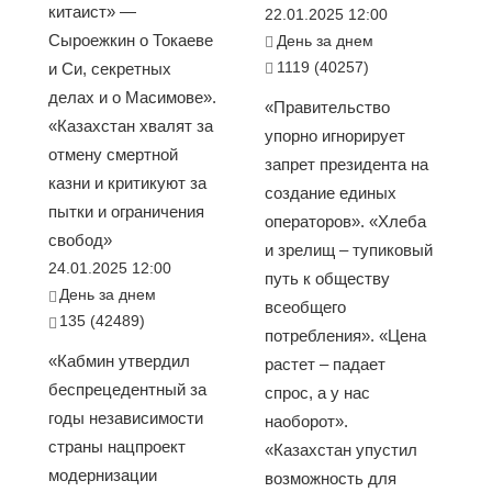
китаист» —
22.01.2025 12:00
Сыроежкин о Токаеве
День за днем
1119 (40257)
и Си, секретных
делах и о Масимове».
«Правительство
«Казахстан хвалят за
упорно игнорирует
отмену смертной
запрет президента на
казни и критикуют за
создание единых
пытки и ограничения
операторов». «Хлеба
свобод»
и зрелищ – тупиковый
24.01.2025 12:00
путь к обществу
День за днем
всеобщего
135 (42489)
потребления». «Цена
«Кабмин утвердил
растет – падает
беспрецедентный за
спрос, а у нас
годы независимости
наоборот».
страны нацпроект
«Казахстан упустил
модернизации
возможность для