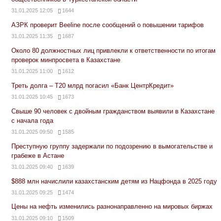
31.01.2025 12:05
1644
АЗРК проверит Beeline после сообщений о повышении тарифов
31.01.2025 11:35
1687
Около 80 должностных лиц привлекли к ответственности по итогам
проверок минпросвета в Казахстане
31.01.2025 11:00
1612
Треть долга – Т20 млрд погасил «Банк ЦентрКредит»
31.01.2025 10:45
1673
Свыше 90 человек с двойным гражданством выявили в Казахстане
с начала года
31.01.2025 09:50
1585
Преступную группу задержали по подозрению в вымогательстве и
грабеже в Астане
31.01.2025 09:40
1639
$888 млн начислили казахстанским детям из Нацфонда в 2025 году
31.01.2025 09:25
1474
Цены на нефть изменились разнонаправленно на мировых биржах
31.01.2025 09:10
1509