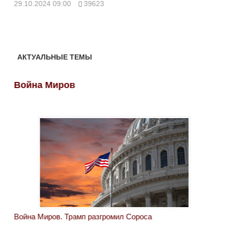
ми
29.10.2024 09:00
39623
28.
АКТУАЛЬНЫЕ ТЕМЫ
Война Миров
Во
Война Миров. Трамп разгромил Сороса
Вой