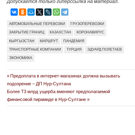
Допускается только гиперссылка на материал.
АВТОМОБИЛЬНЫЕ ПЕРЕВОЗКИ
ГРУЗОПЕРЕВОЗКИ
ЗАКРЫТИЕ ГРАНИЦ
КАЗАХСТАН
КОРОНАВИРУС
КЫРГЫЗСТАН
МАРШРУТ
ПАНДЕМИЯ
ТРАНСПОРТНЫЕ КОМПАНИИ
ТУРЦИЯ
ЭДУАРД ПОЛЕТАЕВ
ЭКОНОМИКА
Previous
Предоплата в интернет-магазинах должна вызывать
Навигация
Post:
подозрение – ДП Нур-Султана
по
Next
Более Т3 млрд ущерба вменяют предполагаемой
Post:
финансовой пирамиде в Нур-Султане
записям