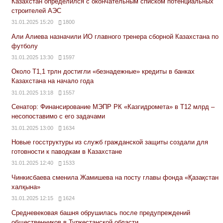
Казахстан определился с окончательным списком потенциальных
строителей АЭС
31.01.2025 15:20
1800
Али Алиева назначили ИО главного тренера сборной Казахстана по
футболу
31.01.2025 13:30
1597
Около Т1,1 трлн достигли «безнадежные» кредиты в банках
Казахстана на начало года
31.01.2025 13:18
1557
Сенатор: Финансирование МЭПР РК «Казгидромета» в Т12 млрд –
несопоставимо с его задачами
31.01.2025 13:00
1634
Новые госструктуры из служб гражданской защиты создали для
готовности к паводкам в Казахстане
31.01.2025 12:40
1533
Чинкисбаева сменила Жамишева на посту главы фонда «Қазақстан
халқына»
31.01.2025 12:15
1624
Средневековая башня обрушилась после предупреждений
общественников в Туркестанской области