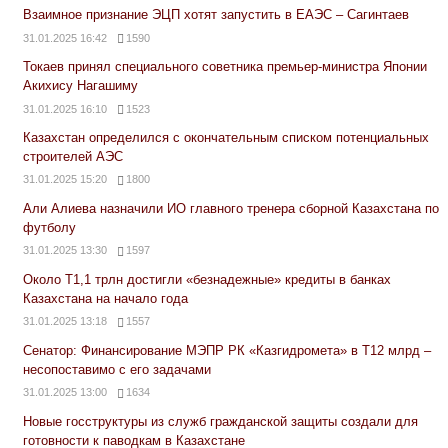
Взаимное признание ЭЦП хотят запустить в ЕАЭС – Сагинтаев
31.01.2025 16:42
1590
Токаев принял специального советника премьер-министра Японии
Акихису Нагашиму
31.01.2025 16:10
1523
Казахстан определился с окончательным списком потенциальных
строителей АЭС
31.01.2025 15:20
1800
Али Алиева назначили ИО главного тренера сборной Казахстана по
футболу
31.01.2025 13:30
1597
Около Т1,1 трлн достигли «безнадежные» кредиты в банках
Казахстана на начало года
31.01.2025 13:18
1557
Сенатор: Финансирование МЭПР РК «Казгидромета» в Т12 млрд –
несопоставимо с его задачами
31.01.2025 13:00
1634
Новые госструктуры из служб гражданской защиты создали для
готовности к паводкам в Казахстане