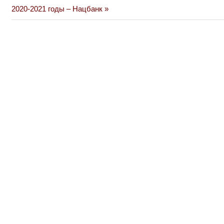
Post:
2020-2021 годы – Нацбанк
записям