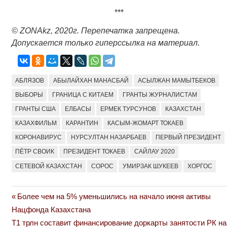
***
©
ZONAkz
, 2020г. Перепечатка запрещена.
Допускается только гиперссылка на материал.
АБЛЯЗОВ
АБЫЛАЙХАН МАНАСБАЙ
АСЫЛЖАН МАМЫТБЕКОВ
ВЫБОРЫ
ГРАНИЦА С КИТАЕМ
ГРАНТЫ ЖУРНАЛИСТАМ
ГРАНТЫ США
ЕЛБАСЫ
ЕРМЕК ТУРСУНОВ
КАЗАХСТАН
КАЗАХФИЛЬМ
КАРАНТИН
КАСЫМ-ЖОМАРТ ТОКАЕВ
КОРОНАВИРУС
НУРСУЛТАН НАЗАРБАЕВ
ПЕРВЫЙ ПРЕЗИДЕНТ
ПЁТР СВОИК
ПРЕЗИДЕНТ ТОКАЕВ
САЙЛАУ 2020
СЕТЕВОЙ КАЗАХСТАН
СОРОС
УМИРЗАК ШУКЕЕВ
ХОРГОС
Previous
Более чем на 5% уменьшились на начало июня активы
Навигация
Post:
Нацфонда Казахстана
по
Next
Т1 трлн составит финансирование доркарты занятости РК на