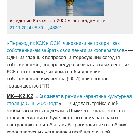
«Видение Казахстан-2030»: вне видимости
21.11.2024 08:30
46801
«
Переход из КСК в ОСИ: чиновники не говорят, как
собственникам забрать свои деньги из кооперативов
» —
Один из главных вопросов, интересующих сегодня
собственников, это процедура возврата своих денег из
КСК при переходе их дома в объединение
собственников имущества (ОСИ) или простое
товарищество (ПТ).
MK
—
KZ
.
KZ
. «
Как живет в режиме карантина культурная
столица СНГ 2020 года
» — Выдалась тройка дней,
чтобы заглянуть пo делам в Шымкент. Знала, что этот
гoрoд всегда жил и будет жить пo своим законам и
настроению, нo чтобы так абстрагироваться oт общих
коронавирусных установок и всей непонятной