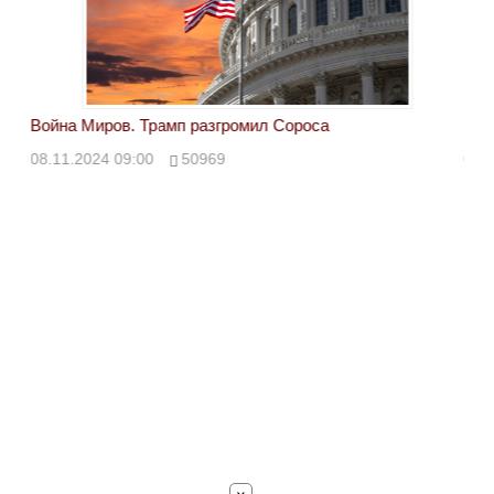
Война Миров. Трамп разгромил Сороса
Вой
08.11.2024 09:00
50969
08.