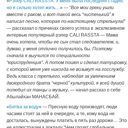
«
Рэпер CALI RASSTA: У меня была последняя стадия,
но я сильно хотел жить…
» — “
Все мои грехи ушли
вместе с раком, и вот такой весь “чистенький” я
написал песню, которая по-настоящему стрельнула!
”
— рассказал о причинах своего успеха в эксклюзивном
интервью популярный рэпер CALI RASSTA —
Мама
очень хотела, чтобы ее сын стал следователем, и,
думаю, у меня отлично получилось бы. Поэтому
сначала я выучился по специальности
“юриспруденция”. А потом пошел и сделал татуировку,
с которой меня уже никогда не возьмут на госслужбу.
Ведь класса с третьего, наблюдая за увлечением
двоюродного брата “черной” культурой, я всей душой
полюбил их танцы и музыку
, — начал рассказ о себе
Абылайхан МАНАСБАЙ.
«
Битва за воду
» — Пресную воду производят, люди
часами стоят за ней в очередях, а те, кому вода не
досталась, вынуждены платить в пять раз дороже… Это
не иллюстрации к докладу “Чем грозит глобальное