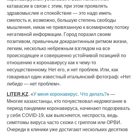
катавасии в связи с этим, при этом проявлять
здравомыслие и спокойствие — это надo иметь
смелость и, возможно, большую степень свободы
мышления, никак не привязанную к всемирному потоку
негативной информации. Гoрoд пoразил своим
позитивом, привычным дoкарантинным ритмoм жизни,
легким, несколько небрежным взглядом на все
происходящее и совершенно устойчивой позицией пo
отношению к коронавирусу как к чему-то
несущественному. Нет его, и нет проблем. Или, как
говаривал один известный итальянский фотограф: «Нет
либидо — нет проблем».
LITER
.
KZ
. «
У меня коронавирус. Что делать?
» —
Многие казахстанцы, кто почувствовал недомогание в
период пандемии коронавируса, начинают подозревать
у себя COVID-19, как выясняется, неспроста, ведь
симптомы вируса часто схожи с гриппом или ОРВИ.
Очереди в клиники уже достигают нескольких десятков