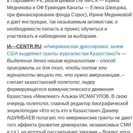
в Парламент РК, реализуемый ОФ МИСК — Ирина
Медникова и ОФ Еркиндик Канаты — Елена Швецова,
при финансировании фонда Сорос), Ирине Медниковой
и дает инструкции, так называемым активистам, о
необходимости попасть в проект, обучиться и
участвовать в наблюдении за выборами.
IA
—
CENTR
.
RU
. «
Американская дрессировка: зачем
США выделяют гранты журналистам Казахстана?
» —
Выделение денег нашим журналистам – способ
прикормить их для того, чтобы потом эти
журналисты вещали то, что нужно американцам
, –
считает казахстанский политолог, лидер
формирующегося коммунистического движения
Казахстана «Мемлекет» Альжан ИСМАГУЛОВ. В свою
очередь политолог, главный редактор биографической
энциклопедии «Кто есть кто в Казахстане» Данияр
АШИМБАЕВ полагает, что американские гранты не дают
того эффекта (развитие демократии, независимых СМИ
и т.д.), на который рассчитывает заказчик –
Вокруг этих