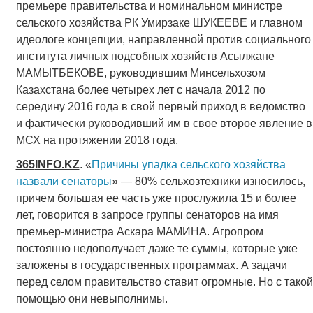
премьере правительства и номинальном министре
сельского хозяйства РК Умирзаке ШУКЕЕВЕ и главном
идеологе концепции, направленной против социального
института личных подсобных хозяйств Асылжане
МАМЫТБЕКОВЕ, руководившим Минсельхозом
Казахстана более четырех лет с начала 2012 по
середину 2016 года в свой первый приход в ведомство
и фактически руководивший им в свое второе явление в
МСХ на протяжении 2018 года.
365
INFO
.
KZ
. «
Причины упадка сельского хозяйства
назвали сенаторы
» — 80% сельхозтехники износилось,
причем большая ее часть уже прослужила 15 и более
лет, говорится в запросе группы сенаторов на имя
премьер-министра Аскара МАМИНА. Агропром
постоянно недополучает даже те суммы, которые уже
заложены в государственных программах. А задачи
перед селом правительство ставит огромные. Но с такой
помощью они невыполнимы.