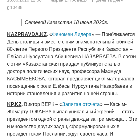
18.06.2020 12:00
Гимран ЕРГАЛИЕВ
День за днем
10488
Сетевой Казахстан 18 июня 2020г.
KAZPRAVDA
.
KZ
. «
Феномен Лидера
» — Приближается
День столицы и вместе с ним знаменательный юбилей –
80-летие Первого Президента Республики Казахстан –
Елбасы Нурсултана Абишевича НАЗАРБАЕВА. В связи
с этим «Казахстанская правда» публикует статью
доктора политических наук, профессора Махмуда
КАСЫМБЕКОВА, которая предваряет цикл материалов,
посвященных роли Елбасы Нурсултана Назарбаева в
истории становления и развития нашей страны.
KP
.
KZ
. Виктор ВЕРК – «
Запятая отсчета
» — Касым-
Жомарту ТОКАЕВУ выпал уникальный жребий — стать
президентом одной страны дважды за три месяца… Эти
и множество других задач, сформулированных в
президентском Послании, ждут своего часа. И