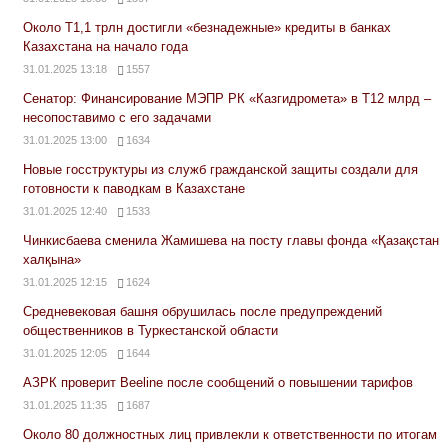
Около Т1,1 трлн достигли «безнадежные» кредиты в банках
Казахстана на начало года
31.01.2025 13:18
1557
Сенатор: Финансирование МЭПР РК «Казгидромета» в Т12 млрд –
несопоставимо с его задачами
31.01.2025 13:00
1634
Новые госструктуры из служб гражданской защиты создали для
готовности к паводкам в Казахстане
31.01.2025 12:40
1533
Чинкисбаева сменила Жамишева на посту главы фонда «Қазақстан
халқына»
31.01.2025 12:15
1624
Средневековая башня обрушилась после предупреждений
общественников в Туркестанской области
31.01.2025 12:05
1644
АЗРК проверит Beeline после сообщений о повышении тарифов
31.01.2025 11:35
1687
Около 80 должностных лиц привлекли к ответственности по итогам