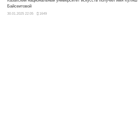
Казахский национальный университет искусств получил имя Куляш
Байсеитовой
30.01.2025 22:05
1649