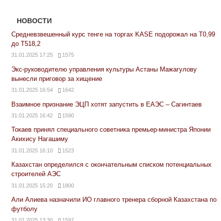
НОВОСТИ
Средневзвешенный курс тенге на торгах KASE подорожал на Т0,99
до Т518,2
31.01.2025 17:25
1575
Экс-руководителю управления культуры Астаны Мажагулову
вынесли приговор за хищение
31.01.2025 16:54
1642
Взаимное признание ЭЦП хотят запустить в ЕАЭС – Сагинтаев
31.01.2025 16:42
1590
Токаев принял специального советника премьер-министра Японии
Акихису Нагашиму
31.01.2025 16:10
1523
Казахстан определился с окончательным списком потенциальных
строителей АЭС
31.01.2025 15:20
1800
Али Алиева назначили ИО главного тренера сборной Казахстана по
футболу
31.01.2025 13:30
1597