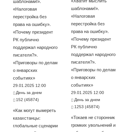
«Хватит мыслить
шаблонами!».
шаблонами!».
«Налоговая
«Налоговая
перестройка без
перестройка без
права на ошибку».
права на ошибку».
«Почему президент
«Почему президент
РК публично
РК публично
поддержал народного
поддержал народного
писателя?».
писателя?».
«Приговоры по делам
«Приговоры по делам
о январских
о январских
событиях»
событиях»
29.01.2025 12:00
День за днем
29.01.2025 12:00
152 (45874)
День за днем
1253 (45874)
«Как могут вымереть
«Токаев не сторонник
казахстанцы:
громких увольнений и
глобальные сценарии