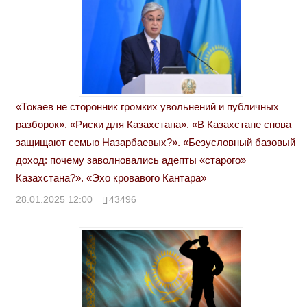
«Токаев не сторонник громких увольнений и публичных
разборок». «Риски для Казахстана». «В Казахстане снова
защищают семью Назарбаевых?». «Безусловный базовый
доход: почему заволновались адепты «старого»
Казахстана?». «Эхо кровавого Кантара»
28.01.2025 12:00
43496