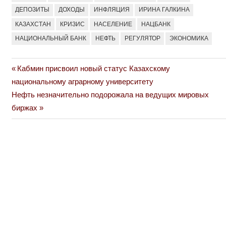
ДЕПОЗИТЫ
ДОХОДЫ
ИНФЛЯЦИЯ
ИРИНА ГАЛКИНА
КАЗАХСТАН
КРИЗИС
НАСЕЛЕНИЕ
НАЦБАНК
НАЦИОНАЛЬНЫЙ БАНК
НЕФТЬ
РЕГУЛЯТОР
ЭКОНОМИКА
Previous
Кабмин присвоил новый статус Казахскому
Навигация
Post:
национальному аграрному университету
по
Next
Нефть незначительно подорожала на ведущих мировых
Post:
биржах
записям