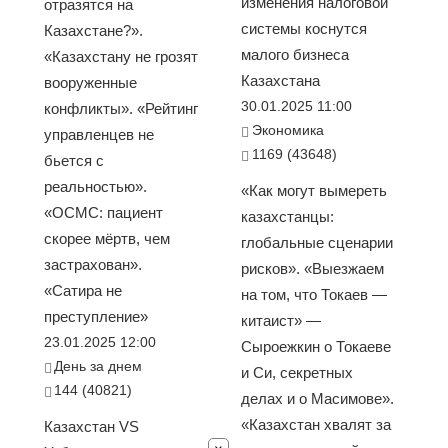
изменения налоговой
отразятся на
системы коснутся
Казахстане?».
малого бизнеса
«Казахстану не грозят
Казахстана
вооруженные
30.01.2025 11:00
конфликты». «Рейтинг
Экономика
управленцев не
1169 (43648)
бьется с
реальностью».
«Как могут вымереть
«ОСМС: пациент
казахстанцы:
скорее мёртв, чем
глобальные сценарии
застрахован».
рисков». «Выезжаем
«Сатира не
на том, что Токаев —
преступление»
китаист» —
23.01.2025 12:00
Сыроежкин о Токаеве
День за днем
и Си, секретных
144 (40821)
делах и о Масимове».
«Казахстан хвалят за
Казахстан VS