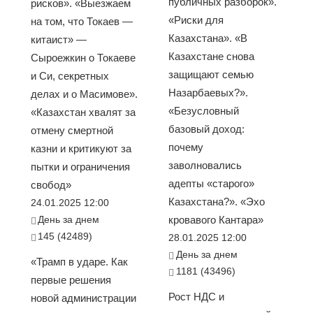
публичных разборок».
рисков». «Выезжаем
«Риски для
на том, что Токаев —
Казахстана». «В
китаист» —
Казахстане снова
Сыроежкин о Токаеве
защищают семью
и Си, секретных
Назарбаевых?».
делах и о Масимове».
«Безусловный
«Казахстан хвалят за
базовый доход:
отмену смертной
почему
казни и критикуют за
заволновались
пытки и ограничения
адепты «старого»
свобод»
Казахстана?». «Эхо
24.01.2025 12:00
День за днем
кровавого Кантара»
145 (42489)
28.01.2025 12:00
День за днем
«Трамп в ударе. Как
1181 (43496)
первые решения
Рост НДС и
новой администрации