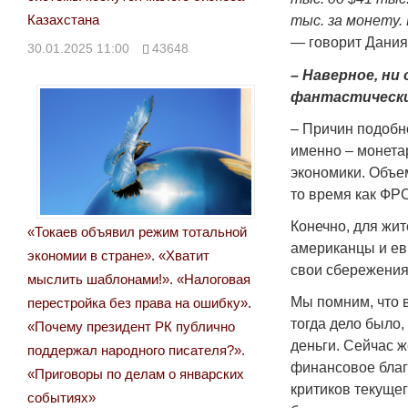
Казахстана
тыс. за монету.
— говорит Данияр
30.01.2025 11:00
43648
– Наверное, ни
фантастически
– Причин подобн
именно – монета
экономики. Объе
то время как ФР
Конечно, для жи
«Токаев объявил режим тотальной
американцы и ев
экономии в стране». «Хватит
свои сбережения
мыслить шаблонами!». «Налоговая
Мы помним, что в
перестройка без права на ошибку».
тогда дело было,
«Почему президент РК публично
деньги. Сейчас 
поддержал народного писателя?».
финансовое благ
«Приговоры по делам о январских
критиков текуще
событиях»