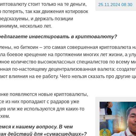
иптовалюту стоит только на те деньги,
25.11.2024 08:30
 потерять, так как движения котировок
едсказуемы, и держать позиции
инимум, несколько лет.
предлагаете инвестировать в криптовалюту?
влены, но биткоин – это самая совершенная криптовалюта н
ла боевое крещение на протяжении многих лет жизни, а ул
мное количество высококлассных специалистов по всему ми
енная по-настоящему децентрализованная валюта: создател
ают влияния на ее работу. Чего нельзя сказать про другие
нке появляются новые криптовалюты,
се из них пропадают с радаров уже
ев или же используются для каких-то
хем.
емся к нашему вопросу. В чем
лан действий для «сумасшедших»?