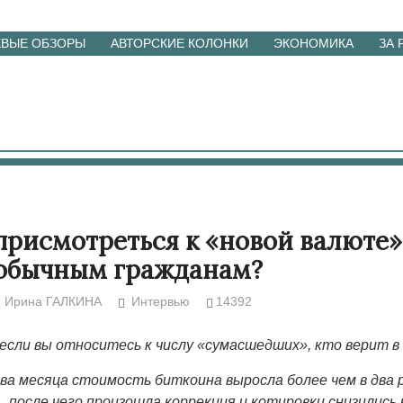
ЕВЫЕ ОБЗОРЫ
АВТОРСКИЕ КОЛОНКИ
ЭКОНОМИКА
ЗА
присмотреться к «новой валюте»
 обычным гражданам?
Ирина ГАЛКИНА
Интервью
14392
если вы относитесь к числу «сумасшедших», кто верит в
два месяца стоимость биткоина выросла более чем в два р
., после чего произошла коррекция и котировки снизились 