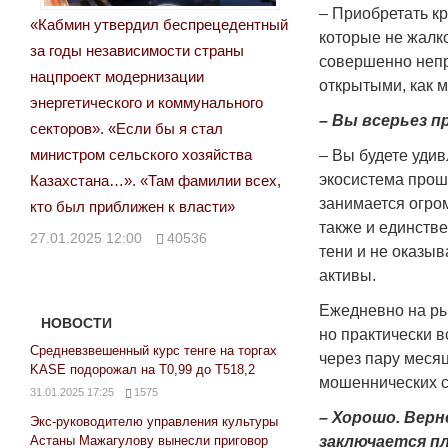
– Приобретать кр
«Кабмин утвердил беспрецедентный
которые не жалко
за годы независимости страны
совершенно непр
нацпроект модернизации
открытыми, как м
энергетического и коммунального
– Вы всерьез 
секторов». «Если бы я стал
министром сельского хозяйства
– Вы будете уди
экосистема прош
Казахстана…». «Там фамилии всех,
занимается огро
кто был приближен к власти»
также и единств
27.01.2025 12:00
40536
тени и не оказыв
активы.
Ежедневно на ры
НОВОСТИ
но практически в
Средневзвешенный курс тенге на торгах
через пару месяц
KASE подорожал на Т0,99 до Т518,2
мошеннических с
31.01.2025 17:25
1575
– Хорошо. Верн
Экс-руководителю управления культуры
Астаны Мажагулову вынесли приговор
заключается п