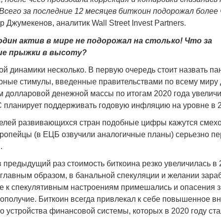
Народ выбрал свет
Странная заб
 Всего за последние 12 месяцев биткоин подорожал более 
Дарига не ждё
17.10.2024 17:00
29972
 Джумекенов, аналитик Wall Street Invest Partners.
Авиакомпании
 один актив в мире не подорожал на столько! Что за
мошенниками
е прыжки в высоту?
30.10.2024 14:
ой динамики несколько. В первую очередь стоит назвать па
рные стимулы, введенные правительствами по всему миру
м долларовой денежной массы по итогам 2020 года увеличи
С планирует поддерживать годовую инфляцию на уровне в 
телей развивающихся стран подобные цифры кажутся смех
Война Мир
ропейцы (в ЕЦБ озвучили аналогичные планы) серьезно п
.
 предыдущий раз стоимость биткоина резко увеличилась в 2
 главным образом, в банальной спекуляции и желании зараб
же к спекулятивным настроениям примешались и опасения з
ополучие. Биткоин всегда привлекал к себе повышенное в
го устройства финансовой системы, которых в 2020 году ст