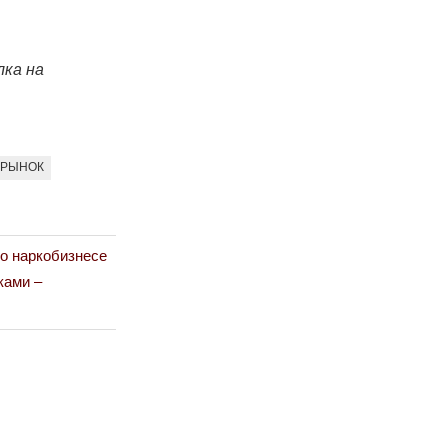
лка на
РЫНОК
 о наркобизнесе
ками –