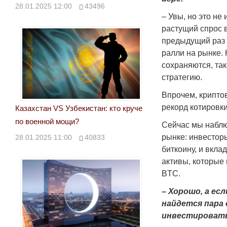
28.01.2025 12:00
43496
– Увы, но это не
растущий спрос 
предыдущий раз 
ралли на рынке.
сохраняются, та
стратегию.
Впрочем, крипто
рекорд котировки
Казахстан VS Узбекистан: кто круче
по военной мощи?
Сейчас мы наблю
рынке: инвестор
28.01.2025 11:00
40833
биткоину, и вкл
активы, которые
BTC.
– Хорошо, а ес
найдется пара
инвестировать