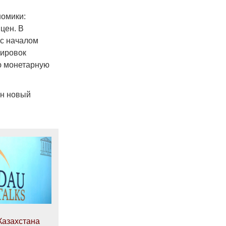
номики:
цен. В
 с началом
тировок
ою монетарную
ен новый
Казахстана