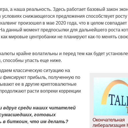
 игра, а наша реальность. Здесь работает базовый закон эко
в условиях снижающегося предложения способствует росту 
халвинг произошел в мае 2020 года, что в целом совпадает
 На данный момент предпосылки для дальнейшего роста ко
к как мировые центробанки не планируют как-то менять св
валюты крайне волатильны и перед тем как будет установл
, способны упасть еще ниже.
даем классическую ситуацию на
ы фиксируют прибыль, полученную по
адывают ее в другие криптовалютные
 продолжают расти вопреки коррекции
ли вдруг среди наших читателей
 сумасшедших, готовых
Окончательная
 в биткоин, что им делать?
либерализация 