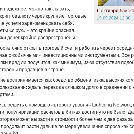
 и надежнее, можно так сказать,
6 октября близко
 криптовалюту через крупные торговые
19.09.2024 12:30
ые успели зарекомендовать себя.
ты «с рук» – это крайне опасная
ажи денег крайне распространены.
остаточно открыть торговый счет и работать через посредни
учае с «обычными» инвестиционными инструментами. Все р
пки вряд ли получится, как минимум, из-за отсутствия подо
стороны продавцов в стране.
не воспринимается как средство обмена, из-за высоких ком
пользовании: ждать перевода слишком долго в сравнении с
ртами.
сь решить с помощью «второго уровня» Lightning Network, 
ти популяризации расчетов в битках достигнуто не было. Да 
которая может вырасти в стоимости более чем в два раза за 
, продолжит расти дальше по мере увеличения спроса как с
мпаний?!