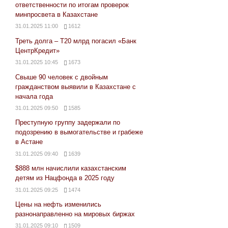
ответственности по итогам проверок
минпросвета в Казахстане
31.01.2025 11:00
1612
Треть долга – Т20 млрд погасил «Банк
ЦентрКредит»
31.01.2025 10:45
1673
Свыше 90 человек с двойным
гражданством выявили в Казахстане с
начала года
31.01.2025 09:50
1585
Преступную группу задержали по
подозрению в вымогательстве и грабеже
в Астане
31.01.2025 09:40
1639
$888 млн начислили казахстанским
детям из Нацфонда в 2025 году
31.01.2025 09:25
1474
Цены на нефть изменились
разнонаправленно на мировых биржах
31.01.2025 09:10
1509