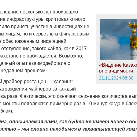
оследние несколько лет произошло
Война Миров.
ие инфраструктуры криптовалютного
Сороса
лило принять участие в инвестициях не
им лицам, но и серьезным финансовым
08.11.2024 09:
е обеспокоенным инфляцией.
отступление, такого хайпа, как в 2017
азахстане не наблюдается. Возможно,
дачный опыт взаимодействия с
«Видение Казахс
 недавнем прошлом.
вне видимости
21.11.2024 08:30
 драйвер роста цен — халвинг:
аграждения майнеров за каждый
ва раза. Фактически, это означает снижения количества в
 монеты появляются примерно раз в 10 минут, когда в бло
блок).
ина, описываемая вами, как будто не имеет ничего об
стью – мы словно находимся в захватывающей ко