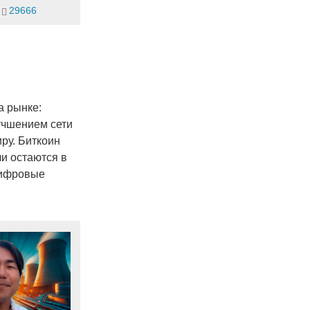
29666
а рынке:
учшением сети
ру. Биткоин
и остаются в
 цифровые