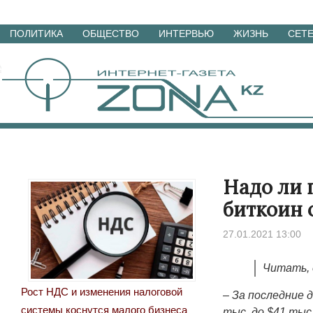
Перейти
ПОЛИТИКА
ОБЩЕСТВО
ИНТЕРВЬЮ
ЖИЗНЬ
СЕТ
к
материалам
Надо ли 
биткоин
27.01.2021 13:00
Читать, 
Рост НДС и изменения налоговой
– За последние 
системы коснутся малого бизнеса
тыс. до $41 тыс