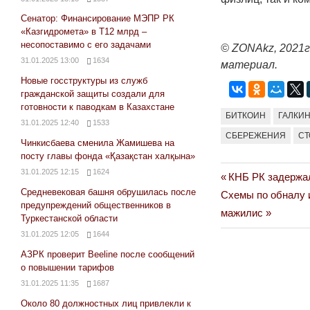
Сенатор: Финансирование МЭПР РК
«Казгидромета» в Т12 млрд –
несопоставимо с его задачами
© ZONAkz, 2021г
31.01.2025 13:00
1634
материал.
Новые госструктуры из служб
гражданской защиты создали для
готовности к паводкам в Казахстане
БИТКОИН
ГАЛКИ
31.01.2025 12:40
1533
СБЕРЕЖЕНИЯ
С
Чинкисбаева сменила Жамишева на
посту главы фонда «Қазақстан халқына»
31.01.2025 12:15
1624
Previous
КНБ РК задержал
Навигация
Средневековая башня обрушилась после
Next
Post:
Схемы по обналу 
по
предупреждений общественников в
Post:
мажилис
Туркестанской области
записям
31.01.2025 12:05
1644
АЗРК проверит Beeline после сообщений
о повышении тарифов
31.01.2025 11:35
1687
Около 80 должностных лиц привлекли к