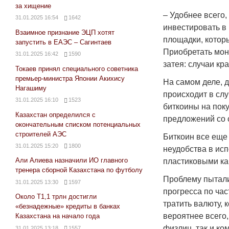
за хищение
– Удобнее всего,
31.01.2025 16:54
1642
инвестировать в
Взаимное признание ЭЦП хотят
площадки, котор
запустить в ЕАЭС – Сагинтаев
Приобретать моне
31.01.2025 16:42
1590
затея: случаи кр
Токаев принял специального советника
премьер-министра Японии Акихису
На самом деле, д
Нагашиму
происходит в сл
31.01.2025 16:10
1523
биткоины на поку
Казахстан определился с
предложений со 
окончательным списком потенциальных
строителей АЭС
Биткоин все еще 
31.01.2025 15:20
1800
неудобства в ис
Али Алиева назначили ИО главного
пластиковыми ка
тренера сборной Казахстана по футболу
Проблему пытали
31.01.2025 13:30
1597
прогресса по час
Около Т1,1 трлн достигли
тратить валюту, 
«безнадежные» кредиты в банках
вероятнее всего
Казахстана на начало года
физлиц, так и ко
31.01.2025 13:18
1557