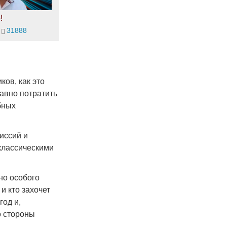
!
31888
ков, как это
авно потратить
бных
иссий и
 классическими
но особого
и кто захочет
год и,
о стороны