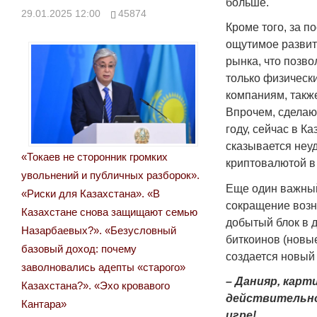
больше.
29.01.2025 12:00
45874
Кроме того, за п
ощутимое развит
рынка, что позво
только физическ
компаниям, такж
Впрочем, сделаю 
году, сейчас в К
сказывается неу
«Токаев не сторонник громких
криптовалютой в
увольнений и публичных разборок».
Еще один важный
«Риски для Казахстана». «В
сокращение возн
Казахстане снова защищают семью
добытый блок в д
Назарбаевых?». «Безусловный
биткоинов (новые
базовый доход: почему
создается новый 
заволновались адепты «старого»
– Данияр, карт
Казахстана?». «Эхо кровавого
действительно
Кантара»
игре!