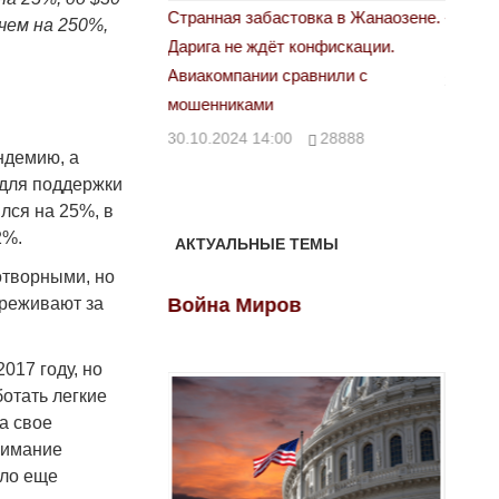
астовка в Жанаозене.
«Новый Казахстан не говорит всей
Лондон
чем на 250%,
т конфискации.
правды»
28.10.
 сравнили с
29.10.2024 09:00
39623
00
28888
ндемию, а
 для поддержки
лся на 25%, в
2%.
АКТУАЛЬНЫЕ ТЕМЫ
отворными, но
ов
Война Миров
Войн
ереживают за
017 году, но
отать легкие
а свое
нимание
ало еще