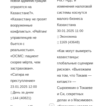
Рост НДС и
новой администрации
изменения налоговой
отразятся на
системы коснутся
Казахстане?».
малого бизнеса
«Казахстану не грозят
Казахстана
вооруженные
30.01.2025 11:00
конфликты». «Рейтинг
Экономика
управленцев не
1169 (43648)
бьется с
реальностью».
«Как могут вымереть
«ОСМС: пациент
казахстанцы:
скорее мёртв, чем
глобальные сценарии
застрахован».
рисков». «Выезжаем
«Сатира не
на том, что Токаев —
преступление»
китаист» —
23.01.2025 12:00
Сыроежкин о Токаеве
День за днем
и Си, секретных
144 (40821)
делах и о Масимове».