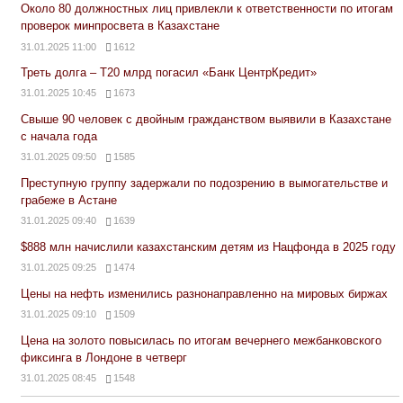
Около 80 должностных лиц привлекли к ответственности по итогам
проверок минпросвета в Казахстане
31.01.2025 11:00
1612
Треть долга – Т20 млрд погасил «Банк ЦентрКредит»
31.01.2025 10:45
1673
Свыше 90 человек с двойным гражданством выявили в Казахстане
с начала года
31.01.2025 09:50
1585
Преступную группу задержали по подозрению в вымогательстве и
грабеже в Астане
31.01.2025 09:40
1639
$888 млн начислили казахстанским детям из Нацфонда в 2025 году
31.01.2025 09:25
1474
Цены на нефть изменились разнонаправленно на мировых биржах
31.01.2025 09:10
1509
Цена на золото повысилась по итогам вечернего межбанковского
фиксинга в Лондоне в четверг
31.01.2025 08:45
1548