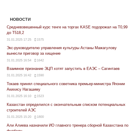
НОВОСТИ
Средневзвешенный курс тенге на торгах KASE подорожал на Т0,99
до Т518,2
31.01.2025 17:25
1575
Экс-руководителю управления культуры Астаны Мажагулову
вынесли приговор за хищение
31.01.2025 16:54
1642
Взаимное признание ЭЦП хотят запустить в ЕАЭС – Сагинтаев
31.01.2025 16:42
1590
Токаев принял специального советника премьер-министра Японии
Акихису Нагашиму
31.01.2025 16:10
1523
Казахстан определился с окончательным списком потенциальных
строителей АЭС
31.01.2025 15:20
1800
Али Алиева назначили ИО главного тренера сборной Казахстана по
футболу