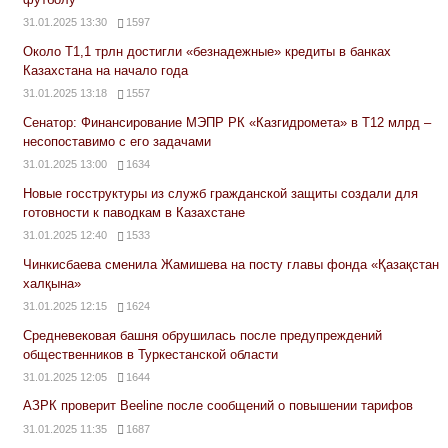
31.01.2025 13:30
1597
Около Т1,1 трлн достигли «безнадежные» кредиты в банках
Казахстана на начало года
31.01.2025 13:18
1557
Сенатор: Финансирование МЭПР РК «Казгидромета» в Т12 млрд –
несопоставимо с его задачами
31.01.2025 13:00
1634
Новые госструктуры из служб гражданской защиты создали для
готовности к паводкам в Казахстане
31.01.2025 12:40
1533
Чинкисбаева сменила Жамишева на посту главы фонда «Қазақстан
халқына»
31.01.2025 12:15
1624
Средневековая башня обрушилась после предупреждений
общественников в Туркестанской области
31.01.2025 12:05
1644
АЗРК проверит Beeline после сообщений о повышении тарифов
31.01.2025 11:35
1687