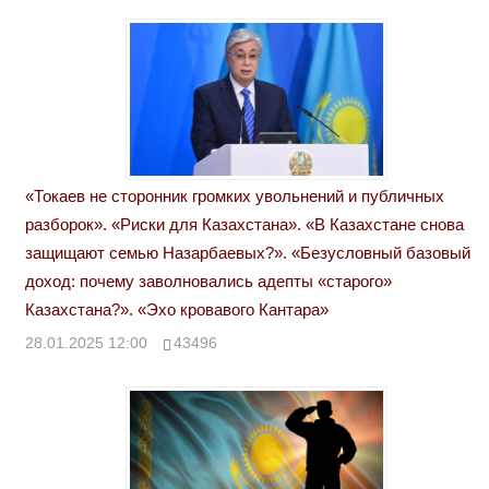
«Токаев не сторонник громких увольнений и публичных
разборок». «Риски для Казахстана». «В Казахстане снова
защищают семью Назарбаевых?». «Безусловный базовый
доход: почему заволновались адепты «старого»
Казахстана?». «Эхо кровавого Кантара»
28.01.2025 12:00
43496