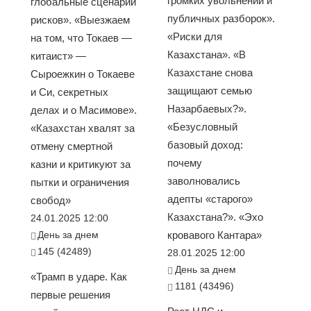
громких увольнений и
глобальные сценарии
публичных разборок».
рисков». «Выезжаем
«Риски для
на том, что Токаев —
Казахстана». «В
китаист» —
Казахстане снова
Сыроежкин о Токаеве
защищают семью
и Си, секретных
Назарбаевых?».
делах и о Масимове».
«Безусловный
«Казахстан хвалят за
базовый доход:
отмену смертной
почему
казни и критикуют за
заволновались
пытки и ограничения
адепты «старого»
свобод»
Казахстана?». «Эхо
24.01.2025 12:00
День за днем
кровавого Кантара»
145 (42489)
28.01.2025 12:00
День за днем
«Трамп в ударе. Как
1181 (43496)
первые решения