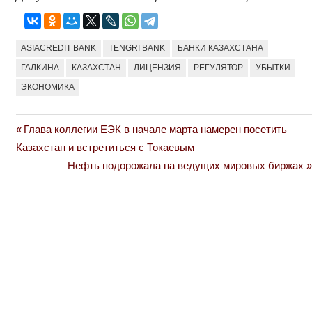
ASIACREDIT BANK
TENGRI BANK
БАНКИ КАЗАХСТАНА
ГАЛКИНА
КАЗАХСТАН
ЛИЦЕНЗИЯ
РЕГУЛЯТОР
УБЫТКИ
ЭКОНОМИКА
Previous
Глава коллегии ЕЭК в начале марта намерен посетить
Навигация
Post:
Казахстан и встретиться с Токаевым
по
Next
Нефть подорожала на ведущих мировых биржах
Post:
записям