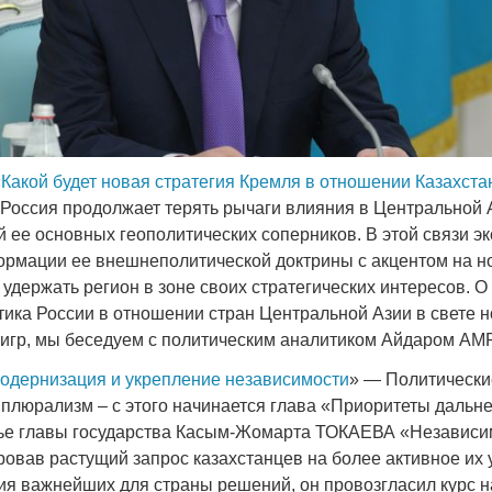
«
Какой будет новая стратегия Кремля в отношении Казахста
 Россия продолжает терять рычаги влияния в Центральной 
й ее основных геополитических соперников. В этой связи э
рмации ее внешнеполитической доктрины с акцентом на 
ы удержать регион в зоне своих стратегических интересов. О
тика России в отношении стран Центральной Азии в свете 
 игр, мы беседуем с политическим аналитиком Айдаром 
одернизация и укрепление независимости
» — Политическ
 плюрализм – c этого начинается глава «Приоритеты дальн
тье главы государства Касым-Жомарта ТОКАЕВА «Независ
ровав растущий запрос казахстанцев на более активное их 
ия важнейших для страны решений, он провозгласил курс 