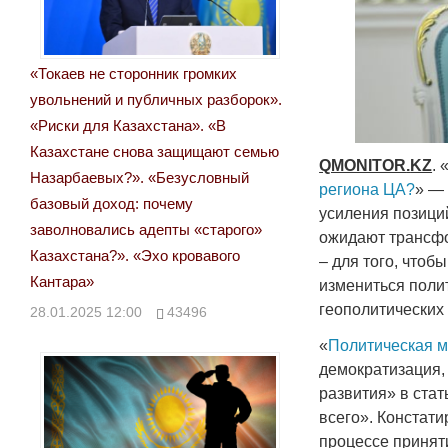
«Токаев не сторонник громких
увольнений и публичных разборок».
«Риски для Казахстана». «В
Казахстане снова защищают семью
QMONITOR
.
KZ
. 
Назарбаевых?». «Безусловный
региона ЦА?
» —
базовый доход: почему
усиления позици
заволновались адепты «старого»
ожидают трансфо
Казахстана?». «Эхо кровавого
– для того, чтоб
Кантара»
измениться поли
геополитических
28.01.2025 12:00
43496
«
Политическая м
демократизация,
развития» в ста
всего». Констати
процессе принят