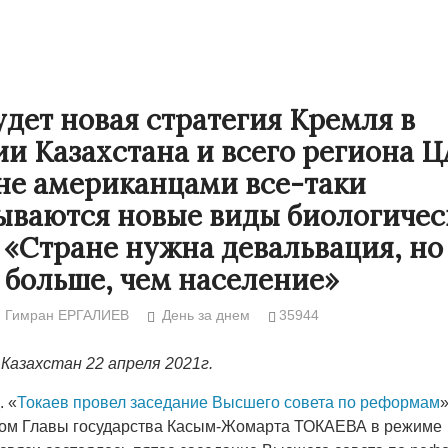
удет новая стратегия Кремля в
и Казахстана и всего региона ЦА
не американцами все-таки
ываются новые виды биологичес
 «Стране нужна девальвация, но
е больше, чем население»
Народ выбрал свет
Странная заб
Гимран ЕРГАЛИЕВ
День за днем
35944
Дарига не ждё
17.10.2024 17:00
29972
Казахстан 22 апреля 2021г.
Авиакомпании
мошенниками
Z
. «
Токаев провел заседание Высшего cовета по реформам
30.10.2024 14:
вом Главы государства Касым-Жомарта ТОКАЕВА в режиме