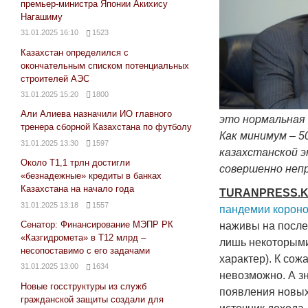
премьер-министра Японии Акихису
Нагашиму
31.01.2025 16:10
1523
Казахстан определился с
окончательным списком потенциальных
строителей АЭС
31.01.2025 15:20
1800
Али Алиева назначили ИО главного
это нормальная 
тренера сборной Казахстана по футболу
Как минимум – 5
31.01.2025 13:30
1597
казахстанской э
Около Т1,1 трлн достигли
совершенно непр
«безнадежные» кредиты в банках
Казахстана на начало года
TURANPRESS
.
31.01.2025 13:18
1557
пандемии корон
Сенатор: Финансирование МЭПР РК
наживы на после
«Казгидромета» в Т12 млрд –
лишь некоторыми
несопоставимо с его задачами
характер). К сож
31.01.2025 13:00
1634
невозможно. А з
Новые госструктуры из служб
появления новых
гражданской защиты создали для