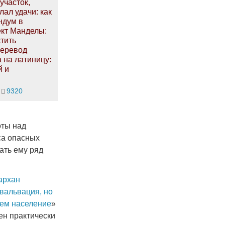
участок,
ал удачи: как
ндум в
кт Манделы:
стить
Перевод
а на латиницу:
й и
9320
оты над
са опасных
ать ему ряд
архан
вальвация, но
чем население
»
ен практически