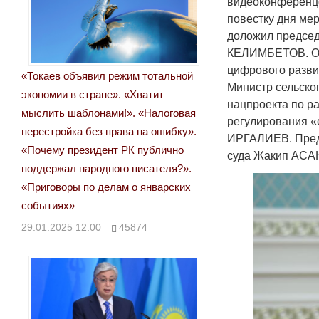
видеоконференцс
повестку дня ме
доложил председ
КЕЛИМБЕТОВ. О 
цифрового разви
«Токаев объявил режим тотальной
Министр сельско
экономии в стране». «Хватит
нацпроекта по р
мыслить шаблонами!». «Налоговая
регулирования «
перестройка без права на ошибку».
ИРГАЛИЕВ. Пред
«Почему президент РК публично
суда Жакип АСА
поддержал народного писателя?».
«Приговоры по делам о январских
событиях»
29.01.2025 12:00
45874