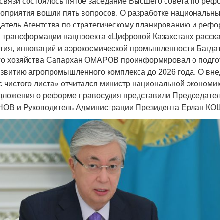
вязи состоялось пятое заседание Высшего cовета по реф
роприятия вошли пять вопросов. О разработке национальны
атель Агентства по стратегическому планированию и реф
трансформации нацпроекта «Цифровой Казахстан» расска
тия, инноваций и аэрокосмической промышленности Багд
го хозяйства Сапархан ОМАРОВ проинформировал о подго
Война Мир
азвитию агропромышленного комплекса до 2026 года. О вн
с чистого листа» отчитался министр национальной экономик
ложения о реформе правосудия представили Председател
НОВ и Руководитель Администрации Президента Ерлан К
Война Миров.
Сороса
08.11.2024 09: