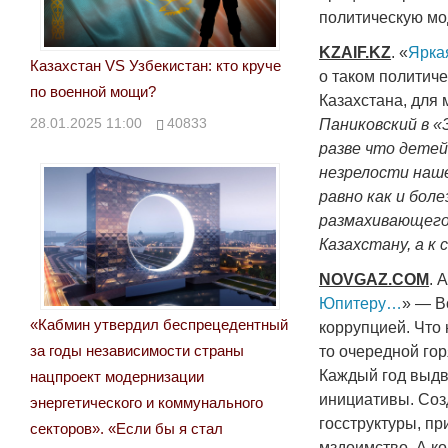
политическую мо
KZAIF
.
KZ
. «
Ярка
Казахстан VS Узбекистан: кто круче
о таком политич
по военной мощи?
Казахстана, для
28.01.2025 11:00
40833
Паниковский в «
разве что детей
незрелости наше
равно как и бол
размахивающего 
Казахстану, а к
NOVGAZ.COM
. 
Юпитеру…
» — В
«Кабмин утвердил беспрецедентный
коррупцией. Что
за годы независимости страны
то очередной гор
Каждый год выдв
нацпроект модернизации
инициативы. Соз
энергетического и коммунального
госструктуры, п
секторов». «Если бы я стал
мздоимство. А к