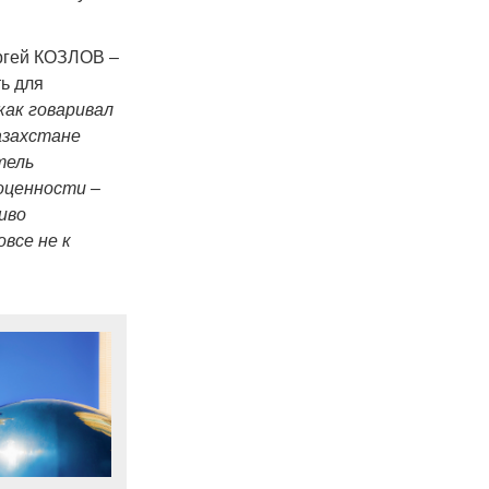
ргей КОЗЛОВ –
ь для
как говаривал
азахстане
тель
ноценности –
иво
все не к