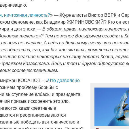
дернизацию.
я, ничтожная личность?
» — Журналисты Виктор ВЕРК и Се
еском феномене, как Владимир ЖИРИНОВСКИЙ? Кто он ест
 мира и для эпохи —
В общем, яркая, ничтожная личность, 
Золотом теленке»? Тем не менее Вольфычем сегодня в К
 на ночь не пугают. А ведь по большому счету это показа
го общества, его, как бы это сказать, комплекса непол
езненная реакция некоторых на Сашу Бората Коэна, глумл
флажком Казахстана. Ведь и тот и другой адресуются во
 своим соотечественникам.
Амиржан КОСАНОВ – «
Что дозволено
озьмем проблему борьбы с
 ни выступление елбасы и президента,
ячий призыв искоренить это зло.
игаются квазикреативные
даются и реорганизовываются
ризванные победить взяточничество и
оррупционный воз и ныне там. Почему?