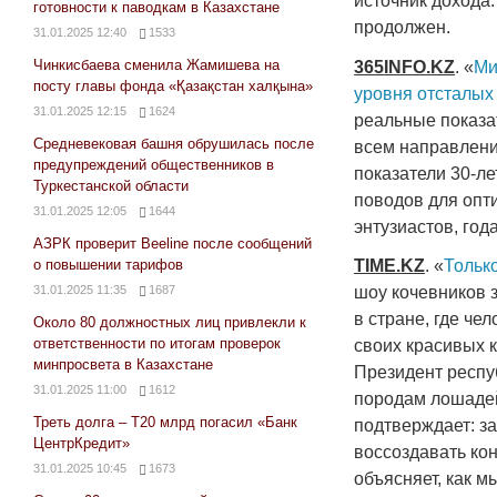
источник дохода.
готовности к паводкам в Казахстане
продолжен.
31.01.2025 12:40
1533
Чинкисбаева сменила Жамишева на
365
INFO
.
KZ
. «
Ми
посту главы фонда «Қазақстан халқына»
уровня отсталых
31.01.2025 12:15
1624
реальные показа
Средневековая башня обрушилась после
всем направления
предупреждений общественников в
показатели 30-ле
Туркестанской области
поводов для опт
31.01.2025 12:05
1644
энтузиастов, го
АЗРК проверит Beeline после сообщений
TIME
.
KZ
. «
Тольк
о повышении тарифов
шоу кочевников 
31.01.2025 11:35
1687
в стране, где че
Около 80 должностных лиц привлекли к
ответственности по итогам проверок
своих красивых к
минпросвета в Казахстане
Президент респу
31.01.2025 11:00
1612
породам лошад
Треть долга – Т20 млрд погасил «Банк
подтверждает: за
ЦентрКредит»
воссоздавать кон
31.01.2025 10:45
1673
объясняет, как м