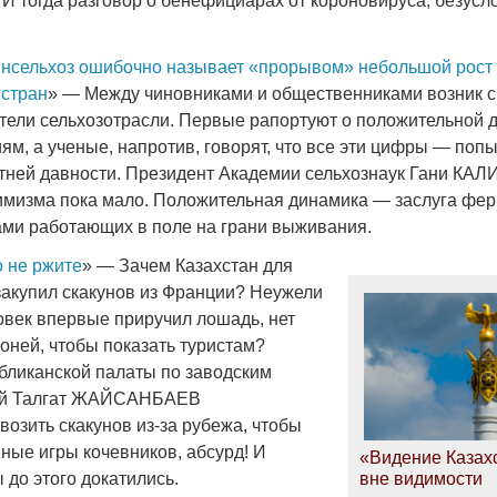
 И тогда разговор о бенефициарах от короновируса, безусло
нсельхоз ошибочно называет «прорывом» небольшой рост 
 стран
» — Между чиновниками и общественниками возник с
тели сельхозотрасли. Первые рапортуют о положительной 
м, а ученые, напротив, говорят, что все эти цифры — попы
тней давности. Президент Академии сельхознаук Гани КАЛИ
имизма пока мало. Положительная динамика — заслуга фе
дами работающих в поле на грани выживания.
о не ржите
» — Зачем Казахстан для
закупил скакунов из Франции? Неужели
ловек впервые приручил лошадь, нет
оней, чтобы показать туристам?
бликанской палаты по заводским
ей Талгат ЖАЙСАНБАЕВ
возить скакунов из-за рубежа, чтобы
ные игры кочевников, абсурд! И
«Видение Казахс
ы до этого докатились.
вне видимости