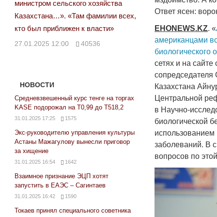
министром сельского хозяйства
Ответ ясен: воро
Казахстана…». «Там фамилии всех,
EHONEWS
.
KZ
. «
кто был приближен к власти»
американцами вс
27.01.2025 12:00
40536
биологического 
сетях и на сайте
сопредседателя 
НОВОСТИ
Казахстана Айну
Центральной реф
Средневзвешенный курс тенге на торгах
KASE подорожал на Т0,99 до Т518,2
в Научно-исслед
31.01.2025 17:25
1575
биологической б
Экс-руководителю управления культуры
использованием 
Астаны Мажагулову вынесли приговор
заболеваний. В с
за хищение
вопросов по этой
31.01.2025 16:54
1642
Взаимное признание ЭЦП хотят
запустить в ЕАЭС – Сагинтаев
31.01.2025 16:42
1590
Токаев принял специального советника