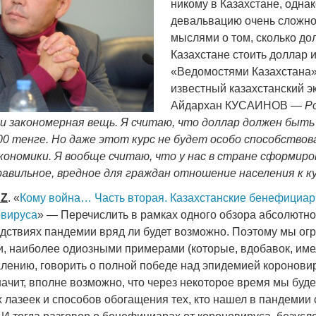
никому в Казахстане, одна
девальвацию очень сложно
мыслями о том, сколько до
Казахстане стоить доллар и
«Ведомостями Казахстана»
известный казахстанский э
Айдархан КУСАИНОВ —
Р
и закономерная вещь. Я считаю, что доллар должен быть
00 тенге. Но даже этот курс не будет особо способство
кономики. Я вообще считаю, что у нас в стране сформиро
авильное, вредное для граждан отношение населения к к
KZ
. «
Кому война… Часть вторая. Казахстанские бенефициар
овируса
» — Перечислить в рамках одного обзора абсолютно
дствиях пандемии вряд ли будет возможно. Поэтому мы ог
, наиболее одиозными примерами (которые, вдобавок, им
алению, говорить о полной победе над эпидемией коронови
начит, вполне возможно, что через некоторое время мы буд
 лазеек и способов обогащения тех, кто нашел в пандемии