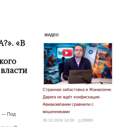
ВИДЕО
?». «В
кого
 власти
астовка в Жанаозене.
«Новый Казахстан не говорит всей
Лондон
т конфискации.
правды»
28.10.
 сравнили с
29.10.2024 09:00
39623
» — Под
00
28888