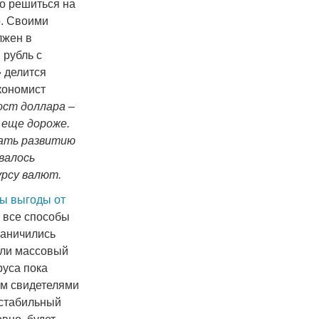
ко решиться на
. Своими
лжен в
 рубль с
 делится
кономист
ост доллара –
 еще дороже.
вать развитию
валось
урсу валют.
ы выгоды от
 все способы
раничились
ели массовый
руса пока
ем свидетелями
 стабильный