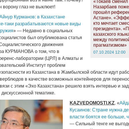
«Токаев сменил 
н ворону глаз не выклюет!
Назарбаев пожел
прошёл рефере
Айнур Курманов: в Казахстане
Астане». «Эффе
кто мечтает сме
е-таки разрабатываются новые виды
президента». «
оружия
» — Недавно в социальных
казахского язык
 социалистов был опубликована статья
между политико
Социалистического движения
прагматизмом»
ра КУРМАНОВА о том, что в
07.10.2024 12:00
еренс-лаборатории (ЦРЛ) в Алматы и
овательский Институт проблем
езопасности из Казахстана в Жамбылской области идут раб
верблюдов в качестве возможных контейнеров для перено
вязи с этим «Эхо Казахстана» решило взять интервью и зад
 дискуссионной тематике.
KAZVEDOMOSTI
.
KZ
. «
Айд
Кусаинов: Стране нужна де
власти боятся ее больше, 
— Сильный тенге не выгод