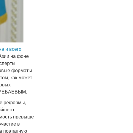
на и всего
Азии на фоне
ксперты
новые форматы
 том, как может
новых
АМРЕБАЕВЫМ.
ие реформы,
ейшего
имость превыше
участие в
на поэтапную