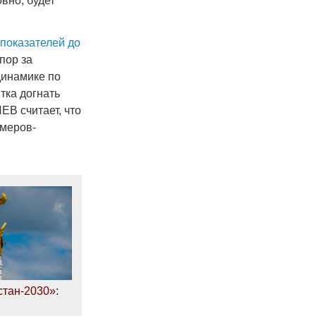
вно, будет
показателей до
пор за
динамике по
тка догнать
ЕВ считает, что
рмеров-
тан-2030»: