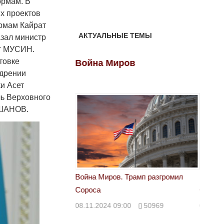
ормам. В
х проектов
ормам Кайрат
АКТУАЛЬНЫЕ ТЕМЫ
зал министр
ат МУСИН.
товке
ов
Война Миров
Войн
едрении
и Асет
ь Верховного
ОШАНОВ.
 Трамп разгромил
Война Миров. Трамп разгромил
Война 
Сороса
Сорос
00
50969
08.11.2024 09:00
50969
08.11.