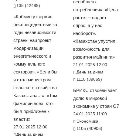
всеобщего
135 (42489)
потребления». «Цена
«Кабмин утвердил
растет – падает
беспрецедентный за
спрос, а у нас
годы независимости
наоборот».
страны нацпроект
«Казахстан упустил
модернизации
возможность для
энергетического и
развития майнинга»
коммунального
21.01.2025 12:00
секторов». «Если бы
День за днем
1118 (39669)
я стал министром
сельского хозяйства
БРИКС отвоёвывает
Казахстана…». «Там
долю в мировой
фамилии всех, кто
экономике у стран G7
был приближен к
24.01.2025 11:00
власти»
Экономика
27.01.2025 12:00
1105 (40906)
День за днем