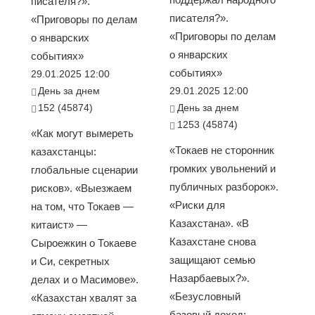
писателя?».
писателя?».
«Приговоры по делам
«Приговоры по делам
о январских
о январских
событиях»
событиях»
29.01.2025 12:00
День за днем
29.01.2025 12:00
152 (45874)
День за днем
1253 (45874)
«Как могут вымереть
«Токаев не сторонник
казахстанцы:
громких увольнений и
глобальные сценарии
публичных разборок».
рисков». «Выезжаем
«Риски для
на том, что Токаев —
Казахстана». «В
китаист» —
Казахстане снова
Сыроежкин о Токаеве
защищают семью
и Си, секретных
Назарбаевых?».
делах и о Масимове».
«Безусловный
«Казахстан хвалят за
базовый доход: