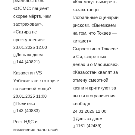
реальностью».
«Как могут вымереть
«ОСМС: пациент
казахстанцы:
скорее мёртв, чем
глобальные сценарии
застрахован».
рисков». «Выезжаем
«Сатира не
на том, что Токаев —
преступление»
китаист» —
23.01.2025 12:00
Сыроежкин о Токаеве
День за днем
и Си, секретных
144 (40821)
делах и о Масимове».
«Казахстан хвалят за
Казахстан VS
отмену смертной
Узбекистан: кто круче
казни и критикуют за
по военной мощи?
пытки и ограничения
28.01.2025 11:00
Политика
свобод»
143 (40833)
24.01.2025 12:00
День за днем
Рост НДС и
1161 (42489)
изменения налоговой