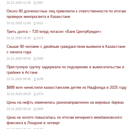
31.01.2025 11:35
1687
Около 80 должностных лиц привлекли к ответственности по итогам
проверок минпросвета в Казахстане
31.01.2025 11:00
1612
Треть долга – Т20 млрд погасил «Банк ЦентрКредит»
31.01.2025 10:45
1673
Свыше 90 человек с двойным гражданством выявили в Казахстане
с начала года
31.01.2025 09:50
1585
Преступную группу задержали по подозрению в вымогательстве и
грабеже в Астане
31.01.2025 09:40
1639
$888 млн начислили казахстанским детям из Нацфонда в 2025 году
31.01.2025 09:25
1474
Цены на нефть изменились разнонаправленно на мировых биржах
31.01.2025 09:10
1509
Цена на золото повысилась по итогам вечернего межбанковского
фиксинга в Лондоне в четверг