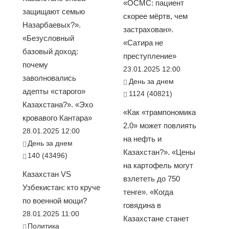
«ОСМС: пациент
защищают семью
скорее мёртв, чем
Назарбаевых?».
застрахован».
«Безусловный
«Сатира не
базовый доход:
преступление»
почему
23.01.2025 12:00
заволновались
День за днем
адепты «старого»
1124 (40821)
Казахстана?». «Эхо
«Как «трампономика
кровавого Кантара»
2.0» может повлиять
28.01.2025 12:00
на нефть и
День за днем
Казахстан?». «Цены
140 (43496)
на картофель могут
Казахстан VS
взлететь до 750
Узбекистан: кто круче
тенге». «Когда
по военной мощи?
говядина в
28.01.2025 11:00
Казахстане станет
Политика