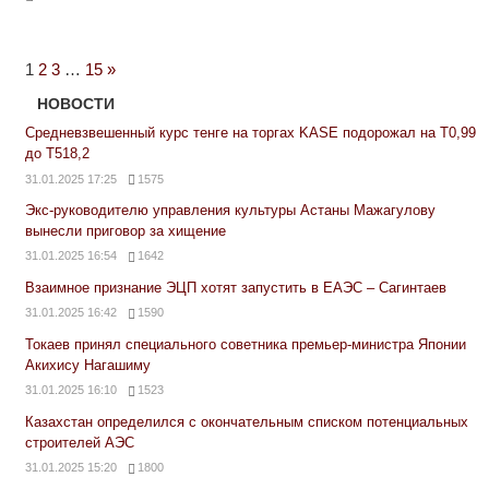
Next
1
2
3
…
15
»
Posts
НОВОСТИ
Средневзвешенный курс тенге на торгах KASE подорожал на Т0,99
до Т518,2
31.01.2025 17:25
1575
Экс-руководителю управления культуры Астаны Мажагулову
вынесли приговор за хищение
31.01.2025 16:54
1642
Взаимное признание ЭЦП хотят запустить в ЕАЭС – Сагинтаев
31.01.2025 16:42
1590
Токаев принял специального советника премьер-министра Японии
Акихису Нагашиму
31.01.2025 16:10
1523
Казахстан определился с окончательным списком потенциальных
строителей АЭС
31.01.2025 15:20
1800