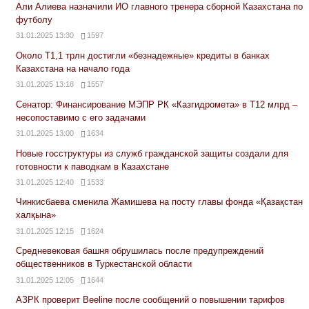
Али Алиева назначили ИО главного тренера сборной Казахстана по
футболу
31.01.2025 13:30
1597
Около Т1,1 трлн достигли «безнадежные» кредиты в банках
Казахстана на начало года
31.01.2025 13:18
1557
Сенатор: Финансирование МЭПР РК «Казгидромета» в Т12 млрд –
несопоставимо с его задачами
31.01.2025 13:00
1634
Новые госструктуры из служб гражданской защиты создали для
готовности к паводкам в Казахстане
31.01.2025 12:40
1533
Чинкисбаева сменила Жамишева на посту главы фонда «Қазақстан
халқына»
31.01.2025 12:15
1624
Средневековая башня обрушилась после предупреждений
общественников в Туркестанской области
31.01.2025 12:05
1644
АЗРК проверит Beeline после сообщений о повышении тарифов