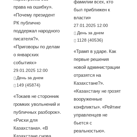
фамилии всех, кто
права на ошибку».
был приближен к
«Почему президент
власти»
РК публично
27.01.2025 12:00
поддержал народного
День за днем
писателя?».
1128 (40536)
«Приговоры по делам
«Трамп в ударе. Как
о январских
первые решения
событиях»
новой администрации
29.01.2025 12:00
отразятся на
День за днем
Казахстане?».
149 (45874)
«Казахстану не грозят
«Токаев не сторонник
вооруженные
громких увольнений и
конфликты». «Рейтинг
публичных разборок».
управленцев не
«Риски для
бьется с
Казахстана». «В
реальностью».
Казахстане снова