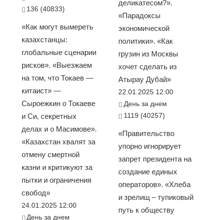
деликатесом?».
136 (40833)
«Парадоксы
«Как могут вымереть
экономической
казахстанцы:
политики». «Как
глобальные сценарии
грузин из Москвы
рисков». «Выезжаем
хочет сделать из
на том, что Токаев —
Атырау Дубай»
китаист» —
22.01.2025 12:00
Сыроежкин о Токаеве
День за днем
1119 (40257)
и Си, секретных
делах и о Масимове».
«Правительство
«Казахстан хвалят за
упорно игнорирует
отмену смертной
запрет президента на
казни и критикуют за
создание единых
пытки и ограничения
операторов». «Хлеба
свобод»
и зрелищ – тупиковый
24.01.2025 12:00
путь к обществу
День за днем