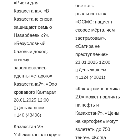
«Риски для
бьется с
Казахстана». «В
реальностью».
Казахстане снова
«ОСМС: пациент
защищают семью
скорее мёртв, чем
Назарбаевых?».
застрахован».
«Безусловный
«Сатира не
базовый доход:
преступление»
почему
23.01.2025 12:00
заволновались
День за днем
адепты «старого»
1124 (40821)
Казахстана?». «Эхо
«Как «трампономика
кровавого Кантара»
2.0» может повлиять
28.01.2025 12:00
на нефть и
День за днем
Казахстан?». «Цены
140 (43496)
на картофель могут
Казахстан VS
взлететь до 750
Узбекистан: кто круче
тенге». «Когда