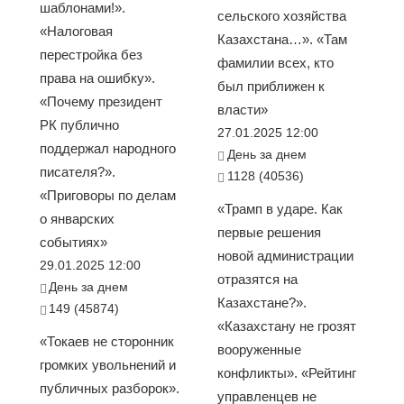
шаблонами!».
сельского хозяйства
«Налоговая
Казахстана…». «Там
перестройка без
фамилии всех, кто
права на ошибку».
был приближен к
«Почему президент
власти»
РК публично
27.01.2025 12:00
поддержал народного
День за днем
писателя?».
1128 (40536)
«Приговоры по делам
«Трамп в ударе. Как
о январских
первые решения
событиях»
новой администрации
29.01.2025 12:00
отразятся на
День за днем
Казахстане?».
149 (45874)
«Казахстану не грозят
«Токаев не сторонник
вооруженные
громких увольнений и
конфликты». «Рейтинг
публичных разборок».
управленцев не