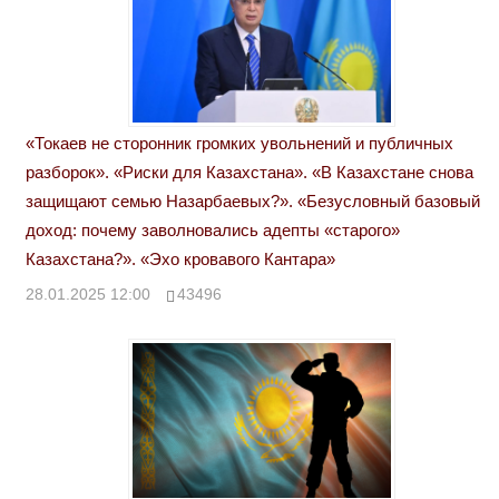
«Токаев не сторонник громких увольнений и публичных
разборок». «Риски для Казахстана». «В Казахстане снова
защищают семью Назарбаевых?». «Безусловный базовый
доход: почему заволновались адепты «старого»
Казахстана?». «Эхо кровавого Кантара»
28.01.2025 12:00
43496