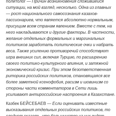
политолог —
Причин возникновения сложившейся
ситуации, на мой взгляд, несколько. Одна из главных
— рост национального самосознания казахов-
пассионариев, что является абсолютно нормальным,
присущим всем странам явлением. Вместе с тем, на
него накладываются и другие факторы. В частности,
желание отдельных формальных и маргинальных
политиков заработать политические очки и набрать
веса. Также усилению противоречий способствуют
игра внешних сил, включая Турцию, по расширению
своего политико-культурного влияния, и затяжной
экономический кризис. При этом безответственная
риторика российских политиков, становящаяся все
более заметной ксенофобия, расизм и шовинизм со
стороны части комментаторов в Сети лишь
усиливают антироссийские настроения в Казахстане.
Казбек БЕЙСЕБАЕВ —
Если оценивать известные
высказывания отдельных российских политиков, то
следует сказать, что большинство из них видят