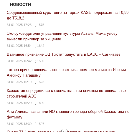
НОВОСТИ
Средневзвешенный курс тенге на торгах KASE подорожал на Т0,99
до Т518,2
31.01.2025 17:25
1575
Экс-руководителю управления культуры Астаны Мажагулову
вынесли приговор за хищение
31.01.2025 16:54
1642
Взаимное признание ЭЦП хотят запустить в ЕАЭС – Сагинтаев
31.01.2025 16:42
1590
Токаев принял специального советника премьер-министра Японии
Акихису Нагашиму
31.01.2025 16:10
1523
Казахстан определился с окончательным списком потенциальных
строителей АЭС
31.01.2025 15:20
1800
Али Алиева назначили ИО главного тренера сборной Казахстана по
футболу
31.01.2025 13:30
1597