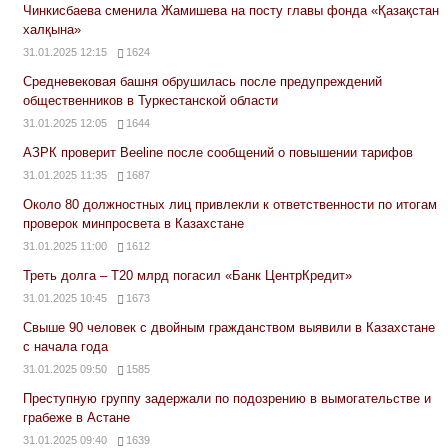
Чинкисбаева сменила Жамишева на посту главы фонда «Қазақстан
халқына»
31.01.2025 12:15
1624
Средневековая башня обрушилась после предупреждений
общественников в Туркестанской области
31.01.2025 12:05
1644
АЗРК проверит Beeline после сообщений о повышении тарифов
31.01.2025 11:35
1687
Около 80 должностных лиц привлекли к ответственности по итогам
проверок минпросвета в Казахстане
31.01.2025 11:00
1612
Треть долга – Т20 млрд погасил «Банк ЦентрКредит»
31.01.2025 10:45
1673
Свыше 90 человек с двойным гражданством выявили в Казахстане
с начала года
31.01.2025 09:50
1585
Преступную группу задержали по подозрению в вымогательстве и
грабеже в Астане
31.01.2025 09:40
1639