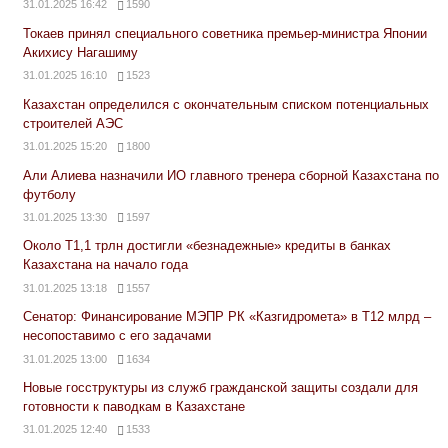
31.01.2025 16:42
1590
Токаев принял специального советника премьер-министра Японии
Акихису Нагашиму
31.01.2025 16:10
1523
Казахстан определился с окончательным списком потенциальных
строителей АЭС
31.01.2025 15:20
1800
Али Алиева назначили ИО главного тренера сборной Казахстана по
футболу
31.01.2025 13:30
1597
Около Т1,1 трлн достигли «безнадежные» кредиты в банках
Казахстана на начало года
31.01.2025 13:18
1557
Сенатор: Финансирование МЭПР РК «Казгидромета» в Т12 млрд –
несопоставимо с его задачами
31.01.2025 13:00
1634
Новые госструктуры из служб гражданской защиты создали для
готовности к паводкам в Казахстане
31.01.2025 12:40
1533