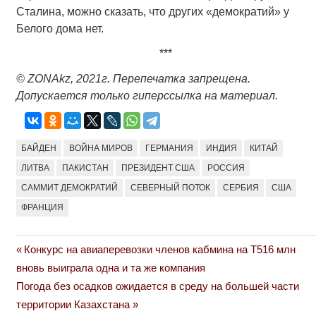
Сталина, можно сказать, что других «демократий» у
Белого дома нет.
***
© ZONAkz, 2021г. Перепечатка запрещена.
Допускается только гиперссылка на материал.
БАЙДЕН
ВОЙНА МИРОВ
ГЕРМАНИЯ
ИНДИЯ
КИТАЙ
ЛИТВА
ПАКИСТАН
ПРЕЗИДЕНТ США
РОССИЯ
САММИТ ДЕМОКРАТИЙ
СЕВЕРНЫЙ ПОТОК
СЕРБИЯ
США
ФРАНЦИЯ
Previous
Конкурс на авиаперевозки членов кабмина на Т516 млн
Навигация
Post:
вновь выиграла одна и та же компания
по
Next
Погода без осадков ожидается в среду на большей части
Post:
территории Казахстана
записям