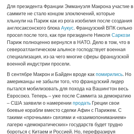
Для президента Франции Эммануэля Макрона участие в
саммите не стало концом злоключений, которые
хлынули на Париж как из рога изобилия после создания
англосаксонского блока
Аукус
. Французский ВПК сильно
просел после того, как при президенте Николя
Саркози
Париж полноценно вернулся в НАТО. Дело в том, что в
североатлантическом альянсе господствует военная
специализация, из-за чего многие сферы французской
военной индустрии просели.
В сентябре Макрон и Байден вроде как
помирились
. Но
американцы не забыли того, что французский лидер
пытался мобилизовать для похода на Вашингтон весь
Евросоюз. Теперь – уже после Саммита за демократию
– США заявили о намерении
продать
Греции свои
боевые корабли вместо сделки Афин с Парижем. С
такими «прочными» связями и «взаимопониманием»
лагерю «демократических» государств будет трудно
бороться с Китаем и Россией. Но, перефразируя