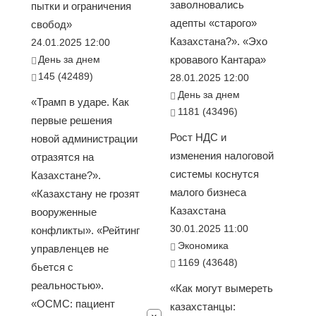
заволновались
пытки и ограничения
адепты «старого»
свобод»
Казахстана?». «Эхо
24.01.2025 12:00
День за днем
кровавого Кантара»
145 (42489)
28.01.2025 12:00
День за днем
«Трамп в ударе. Как
1181 (43496)
первые решения
Рост НДС и
новой администрации
изменения налоговой
отразятся на
системы коснутся
Казахстане?».
малого бизнеса
«Казахстану не грозят
Казахстана
вооруженные
30.01.2025 11:00
конфликты». «Рейтинг
Экономика
управленцев не
1169 (43648)
бьется с
реальностью».
«Как могут вымереть
«ОСМС: пациент
казахстанцы: