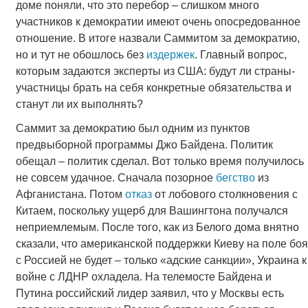
доме поняли, что это перебор – слишком много
участников к демократии имеют очень опосредованное
отношение. В итоге назвали Саммитом за демократию,
но и тут не обошлось без
издержек
. Главный вопрос,
которым задаются эксперты из США: будут ли страны-
участницы брать на себя конкретные обязательства и
станут ли их выполнять?
Саммит за демократию был одним из пунктов
предвыборной программы Джо Байдена. Политик
обещал – политик сделал. Вот только время получилось
не совсем удачное. Сначала позорное
бегство
из
Афганистана. Потом
отказ
от лобового столкновения с
Китаем, поскольку ущерб для Вашингтона получался
неприемлемым. После того, как из Белого дома внятно
сказали, что американской поддержки Киеву на поле боя
с Россией не будет – только «адские санкции», Украина к
войне с ЛДНР охладела. На телемосте Байдена и
Путина российский лидер заявил, что у Москвы есть