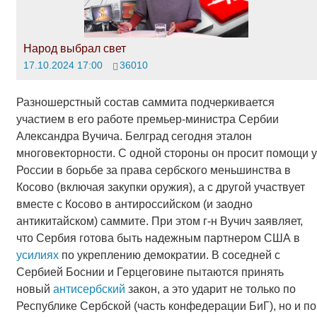
Народ выбрал свет
17.10.2024 17:00
36010
Разношерстный состав саммита подчеркивается
участием в его работе премьер-министра Сербии
Александра Вучича. Белград сегодня эталон
многовекторности. С одной стороны он просит помощи у
России в борьбе за права сербского меньшинства в
Косово (включая закупки оружия), а с другой участвует
вместе с Косово в антироссийском (и заодно
антикитайском) саммите. При этом г-н Вучич заявляет,
что Сербия готова быть надежным партнером США в
усилиях
по укреплению демократии. В соседней с
Сербией Боснии и Герцеговине пытаются принять
новый
антисербский
закон, а это ударит не только по
Республике Сербской (часть конфедерации БиГ), но и по