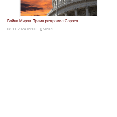
Война Миров. Трамп разгромил Сороса
Вой
08.11.2024 09:00
50969
08.