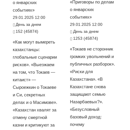
«Приговоры по делам
о январских
о январских
событиях»
событиях»
29.01.2025 12:00
День за днем
29.01.2025 12:00
152 (45874)
День за днем
1253 (45874)
«Как могут вымереть
«Токаев не сторонник
казахстанцы:
громких увольнений и
глобальные сценарии
публичных разборок».
рисков». «Выезжаем
«Риски для
на том, что Токаев —
Казахстана». «В
китаист» —
Казахстане снова
Сыроежкин о Токаеве
защищают семью
и Си, секретных
Назарбаевых?».
делах и о Масимове».
«Безусловный
«Казахстан хвалят за
базовый доход:
отмену смертной
почему
казни и критикуют за