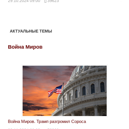
29.10.2024 09:00
39623
28.
АКТУАЛЬНЫЕ ТЕМЫ
Война Миров
Во
Война Миров. Трамп разгромил Сороса
Вой