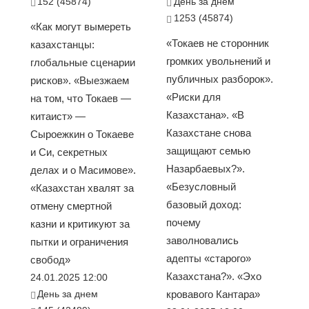
152 (45874)
День за днем
1253 (45874)
«Как могут вымереть
«Токаев не сторонник
казахстанцы:
громких увольнений и
глобальные сценарии
публичных разборок».
рисков». «Выезжаем
«Риски для
на том, что Токаев —
Казахстана». «В
китаист» —
Казахстане снова
Сыроежкин о Токаеве
защищают семью
и Си, секретных
Назарбаевых?».
делах и о Масимове».
«Безусловный
«Казахстан хвалят за
базовый доход:
отмену смертной
почему
казни и критикуют за
заволновались
пытки и ограничения
адепты «старого»
свобод»
Казахстана?». «Эхо
24.01.2025 12:00
День за днем
кровавого Кантара»