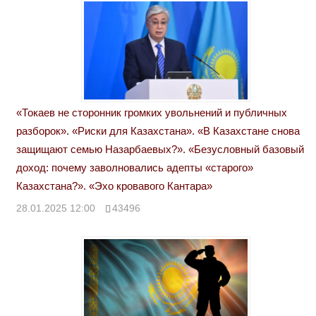
«Токаев не сторонник громких увольнений и публичных
разборок». «Риски для Казахстана». «В Казахстане снова
защищают семью Назарбаевых?». «Безусловный базовый
доход: почему заволновались адепты «старого»
Казахстана?». «Эхо кровавого Кантара»
28.01.2025 12:00
43496