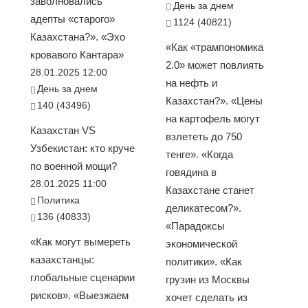
заволновались
День за днем
адепты «старого»
1124 (40821)
Казахстана?». «Эхо
«Как «трампономика
кровавого Кантара»
2.0» может повлиять
28.01.2025 12:00
на нефть и
День за днем
Казахстан?». «Цены
140 (43496)
на картофель могут
Казахстан VS
взлететь до 750
Узбекистан: кто круче
тенге». «Когда
по военной мощи?
говядина в
28.01.2025 11:00
Казахстане станет
Политика
деликатесом?».
136 (40833)
«Парадоксы
«Как могут вымереть
экономической
казахстанцы:
политики». «Как
глобальные сценарии
грузин из Москвы
рисков». «Выезжаем
хочет сделать из