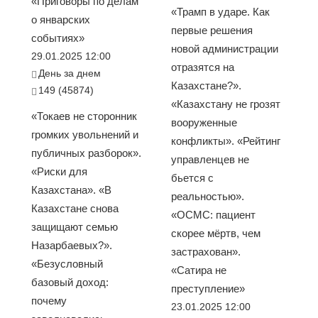
«Приговоры по делам
«Трамп в ударе. Как
о январских
первые решения
событиях»
новой администрации
29.01.2025 12:00
отразятся на
День за днем
Казахстане?».
149 (45874)
«Казахстану не грозят
«Токаев не сторонник
вооруженные
громких увольнений и
конфликты». «Рейтинг
публичных разборок».
управленцев не
«Риски для
бьется с
Казахстана». «В
реальностью».
Казахстане снова
«ОСМС: пациент
защищают семью
скорее мёртв, чем
Назарбаевых?».
застрахован».
«Безусловный
«Сатира не
базовый доход:
преступление»
почему
23.01.2025 12:00