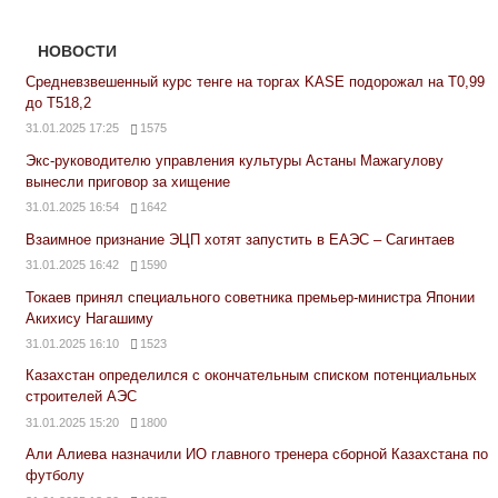
НОВОСТИ
Средневзвешенный курс тенге на торгах KASE подорожал на Т0,99
до Т518,2
31.01.2025 17:25
1575
Экс-руководителю управления культуры Астаны Мажагулову
вынесли приговор за хищение
31.01.2025 16:54
1642
Взаимное признание ЭЦП хотят запустить в ЕАЭС – Сагинтаев
31.01.2025 16:42
1590
Токаев принял специального советника премьер-министра Японии
Акихису Нагашиму
31.01.2025 16:10
1523
Казахстан определился с окончательным списком потенциальных
строителей АЭС
31.01.2025 15:20
1800
Али Алиева назначили ИО главного тренера сборной Казахстана по
футболу