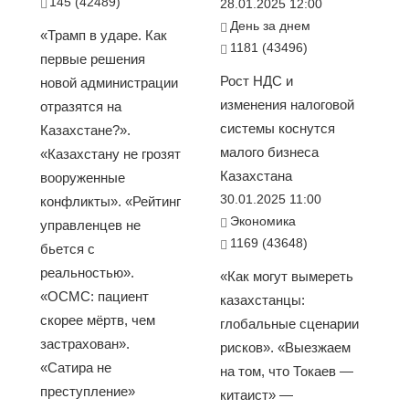
145 (42489)
28.01.2025 12:00
День за днем
«Трамп в ударе. Как
1181 (43496)
первые решения
Рост НДС и
новой администрации
изменения налоговой
отразятся на
системы коснутся
Казахстане?».
малого бизнеса
«Казахстану не грозят
Казахстана
вооруженные
30.01.2025 11:00
конфликты». «Рейтинг
Экономика
управленцев не
1169 (43648)
бьется с
реальностью».
«Как могут вымереть
«ОСМС: пациент
казахстанцы:
скорее мёртв, чем
глобальные сценарии
застрахован».
рисков». «Выезжаем
«Сатира не
на том, что Токаев —
преступление»
китаист» —