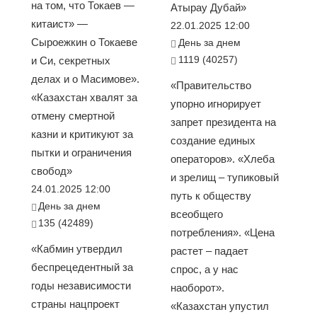
на том, что Токаев —
Атырау Дубай»
китаист» —
22.01.2025 12:00
Сыроежкин о Токаеве
День за днем
1119 (40257)
и Си, секретных
делах и о Масимове».
«Правительство
«Казахстан хвалят за
упорно игнорирует
отмену смертной
запрет президента на
казни и критикуют за
создание единых
пытки и ограничения
операторов». «Хлеба
свобод»
и зрелищ – тупиковый
24.01.2025 12:00
путь к обществу
День за днем
всеобщего
135 (42489)
потребления». «Цена
«Кабмин утвердил
растет – падает
беспрецедентный за
спрос, а у нас
годы независимости
наоборот».
страны нацпроект
«Казахстан упустил