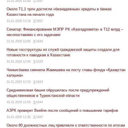
31.01.2025 13:30
1597
Около Т1,1 трлн достигли «безнадежные» кредиты в банках
Казахстана на начало года
31.01.2025 13:18
1557
Сенатор: Финансирование МЭПР РК «Казгидромета» в Т12 млрд –
несопоставимо с его задачами
31.01.2025 13:00
1634
Новые госструктуры из служб гражданской защиты создали для
готовности к паводкам в Казахстане
31.01.2025 12:40
1533
Чинкисбаева сменила Жамишева на посту главы фонда «Қазақстан
халқына»
31.01.2025 12:15
1624
Средневековая башня обрушилась после предупреждений
общественников в Туркестанской области
31.01.2025 12:05
1644
АЗРК проверит Beeline после сообщений о повышении тарифов
31.01.2025 11:35
1687
Около 80 должностных лиц привлекли к ответственности по итогам