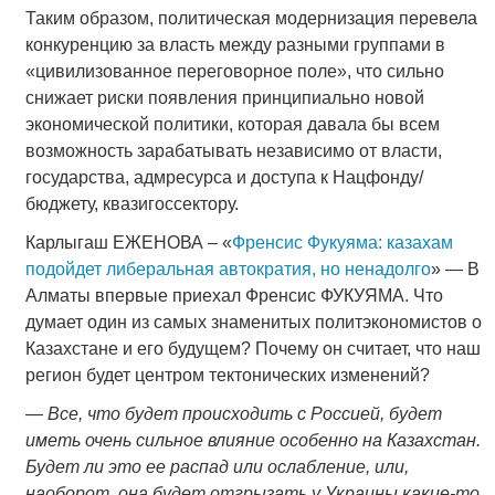
Таким образом, политическая модернизация перевела
конкуренцию за власть между разными группами в
«цивилизованное переговорное поле», что сильно
снижает риски появления принципиально новой
экономической политики, которая давала бы всем
возможность зарабатывать независимо от власти,
государства, адмресурса и доступа к Нацфонду/
бюджету, квазигоссектору.
Карлыгаш ЕЖЕНОВА – «
Френсис Фукуяма: казахам
подойдет либеральная автократия, но ненадолго
» — В
Алматы впервые приехал Френсис ФУКУЯМА. Что
думает один из самых знаменитых политэкономистов о
Казахстане и его будущем? Почему он считает, что наш
регион будет центром тектонических изменений?
—
Все, что будет происходить с Россией, будет
иметь очень сильное влияние особенно на Казахстан.
Будет ли это ее распад или ослабление, или,
наоборот, она будет отгрызать у Украины какие-то