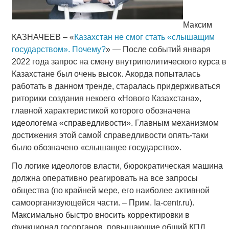
Максим
КАЗНАЧЕЕВ – «
Казахстан не смог стать «слышащим
государством». Почему?
» — После событий января
2022 года запрос на смену внутриполитического курса в
Казахстане был очень высок. Акорда попыталась
работать в данном тренде, старалась придерживаться
риторики создания некоего «Нового Казахстана»,
главной характеристикой которого обозначена
идеологема «справедливости». Главным механизмом
достижения этой самой справедливости опять-таки
было обозначено «слышащее государство».
По логике идеологов власти, бюрократическая машина
должна оперативно реагировать на все запросы
общества (по крайней мере, его наиболее активной
самоорганизующейся части. – Прим. Ia-centr.ru).
Максимально быстро вносить корректировки в
функционал госорганов, повышающие общий КПД