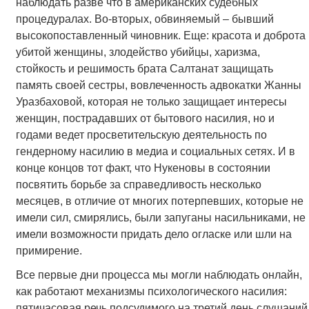
наблюдать разве что в американских судебных
процедуралах. Во-вторых, обвиняемый – бывший
высокопоставленный чиновник. Еще: красота и доброта
убитой женщины, злодейство убийцы, харизма,
стойкость и решимость брата Салтанат защищать
память своей сестры, вовлеченность адвокатки Жанны
Уразбаховой, которая не только защищает интересы
женщин, пострадавших от бытового насилия, но и
годами ведет просветительскую деятельность по
гендерному насилию в медиа и социальных сетях. И в
конце концов тот факт, что Нукеновы в состоянии
посвятить борьбе за справедливость несколько
месяцев, в отличие от многих потерпевших, которые не
имели сил, смирялись, были запуганы насильниками, не
имели возможности придать дело огласке или шли на
примирение.
Все первые дни процесса мы могли наблюдать онлайн,
как работают механизмы психологического насилия:
пятичасовая речь подсудимого на третий день слушаний