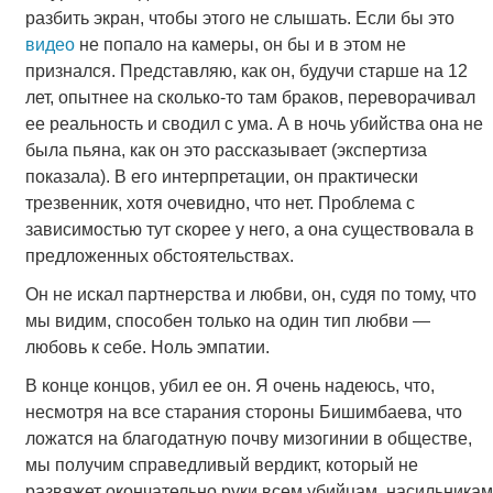
разбить экран, чтобы этого не слышать. Если бы это
видео
не попало на камеры, он бы и в этом не
признался. Представляю, как он, будучи старше на 12
лет, опытнее на сколько-то там браков, переворачивал
ее реальность и сводил с ума. А в ночь убийства она не
была пьяна, как он это рассказывает (экспертиза
показала). В его интерпретации, он практически
трезвенник, хотя очевидно, что нет. Проблема с
зависимостью тут скорее у него, а она существовала в
предложенных обстоятельствах.
Он не искал партнерства и любви, он, судя по тому, что
мы видим, способен только на один тип любви —
любовь к себе. Ноль эмпатии.
В конце концов, убил ее он. Я очень надеюсь, что,
несмотря на все старания стороны Бишимбаева, что
ложатся на благодатную почву мизогинии в обществе,
мы получим справедливый вердикт, который не
развяжет окончательно руки всем убийцам, насильникам