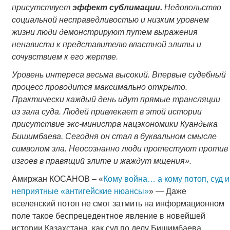
присутствует
эффект сублимации.
Недовольство
социальной несправедливостью и низким уровнем
жизни люди демонстрируют путем выражения
ненависти к представителю властной элиты и
сочувствием к его жертве.
Уровень интереса весьма высокий. Впервые судебный
процесс проводится максимально открыто.
Практически каждый день идут прямые трансляции
из зала суда. Людей привлекает в этой истории
присутствие экс-министра нацэкономики Куандыка
Бишимбаева. Сегодня он стал в буквальном смысле
символом зла. Неосознанно люди протестуют против
изгоев в правящий элите и жаждут мщения».
Амиржан КОСАНОВ – «
Кому война… а кому потоп, суд и
неприятные «антигейские нюансы»
» — Даже
вселенский потоп не смог затмить на информационном
поле такое беспрецедентное явление в новейшей
истории Казахстана, как суд по делу Бишимбаева.