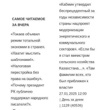
«Кабмин утвердил
беспрецедентный за
годы независимости
САМОЕ ЧИТАЕМОЕ
страны нацпроект
ЗА ВЧЕРА
модернизации
«Токаев объявил
энергетического и
режим тотальной
коммунального
экономии в стране».
секторов». «Если бы
«Хватит мыслить
я стал министром
шаблонами!».
сельского хозяйства
«Налоговая
Казахстана…». «Там
перестройка без
фамилии всех, кто
права на ошибку».
был приближен к
«Почему президент
власти»
РК публично
27.01.2025 12:00
поддержал народного
День за днем
писателя?».
1128 (40536)