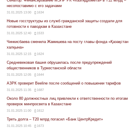
Сенатор: Финансирование МЭПР РК «Казгидромета» в Т12 млрд –
несопоставимо с его задачами
31.01.2025 13:00
1634
Новые госструктуры из служб гражданской защиты создали для
готовности к паводкам в Казахстане
31.01.2025 12:40
1533
Чинкисбаева сменила Жамишева на посту главы фонда «Қазақстан
халқына»
31.01.2025 12:15
1624
Средневековая башня обрушилась после предупреждений
общественников в Туркестанской области
31.01.2025 12:05
1644
АЗРК проверит Beeline после сообщений о повышении тарифов
31.01.2025 11:35
1687
Около 80 должностных лиц привлекли к ответственности по итогам
проверок минпросвета в Казахстане
31.01.2025 11:00
1612
Треть долга – Т20 млрд погасил «Банк ЦентрКредит»
31.01.2025 10:45
1673