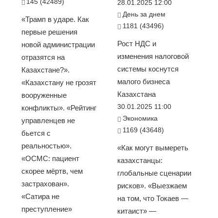
145 (42489)
28.01.2025 12:00
День за днем
«Трамп в ударе. Как
1181 (43496)
первые решения
Рост НДС и
новой администрации
изменения налоговой
отразятся на
системы коснутся
Казахстане?».
малого бизнеса
«Казахстану не грозят
Казахстана
вооруженные
30.01.2025 11:00
конфликты». «Рейтинг
Экономика
управленцев не
1169 (43648)
бьется с
реальностью».
«Как могут вымереть
«ОСМС: пациент
казахстанцы:
скорее мёртв, чем
глобальные сценарии
застрахован».
рисков». «Выезжаем
«Сатира не
на том, что Токаев —
преступление»
китаист» —