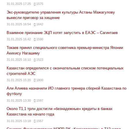
31.01.2025 17:25
1575
Экс-руководителю управления культуры Астаны Мажагулову
вынесли приговор за хищение
31.01.2025 16:54
1642
Взаимное признание ЭЦП хотят запустить в ЕАЭС – Сагинтаев
31.01.2025 16:42
1590
Токаев принял специального советника премьер-министра Японии
Акихису Нагашиму
31.01.2025 16:10
1523
Казахстан определился с окончательным списком потенциальных
строителей АЭС
31.01.2025 15:20
1800
Али Алиева назначили ИО главного тренера сборной Казахстана по
футболу
31.01.2025 13:30
1597
Около Т1,1 трлн достигли «безнадежные» кредиты в банках
Казахстана на начало года
31.01.2025 13:18
1557