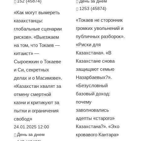
152 (45874)
День за днем
1253 (45874)
«Как могут вымереть
«Токаев не сторонник
казахстанцы:
громких увольнений и
глобальные сценарии
публичных разборок».
рисков». «Выезжаем
«Риски для
на том, что Токаев —
Казахстана». «В
китаист» —
Казахстане снова
Сыроежкин о Токаеве
защищают семью
и Си, секретных
Назарбаевых?».
делах и о Масимове».
«Безусловный
«Казахстан хвалят за
базовый доход:
отмену смертной
почему
казни и критикуют за
заволновались
пытки и ограничения
адепты «старого»
свобод»
Казахстана?». «Эхо
24.01.2025 12:00
День за днем
кровавого Кантара»