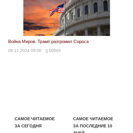
Война Миров. Трамп разгромил Сороса
Вой
08.11.2024 09:00
50969
08.
САМОЕ ЧИТАЕМОЕ
САМОЕ ЧИТАЕМОЕ
ЗА СЕГОДНЯ
ЗА ПОСЛЕДНИЕ 10
ДНЕЙ