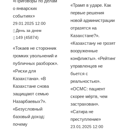
«Приговоры по делам
«Трамп в ударе. Как
о январских
первые решения
событиях»
новой администрации
29.01.2025 12:00
отразятся на
День за днем
Казахстане?».
149 (45874)
«Казахстану не грозят
«Токаев не сторонник
вооруженные
громких увольнений и
конфликты». «Рейтинг
публичных разборок».
управленцев не
«Риски для
бьется с
Казахстана». «В
реальностью».
Казахстане снова
«ОСМС: пациент
защищают семью
скорее мёртв, чем
Назарбаевых?».
застрахован».
«Безусловный
«Сатира не
базовый доход:
преступление»
почему
23.01.2025 12:00