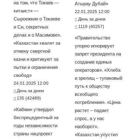
на том, что Токаев —
Атырау Дубай»
китаист» —
22.01.2025 12:00
Сыроежкин о Токаеве
День за днем
1119 (40257)
и Си, секретных
делах и о Масимове».
«Правительство
«Казахстан хвалят за
упорно игнорирует
отмену смертной
запрет президента на
казни и критикуют за
создание единых
пытки и ограничения
операторов». «Хлеба
свобод»
и зрелищ – тупиковый
24.01.2025 12:00
путь к обществу
День за днем
всеобщего
135 (42489)
потребления». «Цена
«Кабмин утвердил
растет – падает
беспрецедентный за
спрос, а у нас
годы независимости
наоборот».
страны нацпроект
«Казахстан упустил