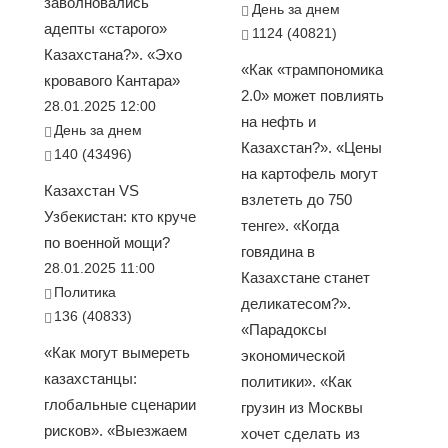
заволновались
День за днем
адепты «старого»
1124 (40821)
Казахстана?». «Эхо
«Как «трампономика
кровавого Кантара»
2.0» может повлиять
28.01.2025 12:00
на нефть и
День за днем
Казахстан?». «Цены
140 (43496)
на картофель могут
Казахстан VS
взлететь до 750
Узбекистан: кто круче
тенге». «Когда
по военной мощи?
говядина в
28.01.2025 11:00
Казахстане станет
Политика
деликатесом?».
136 (40833)
«Парадоксы
«Как могут вымереть
экономической
казахстанцы:
политики». «Как
глобальные сценарии
грузин из Москвы
рисков». «Выезжаем
хочет сделать из