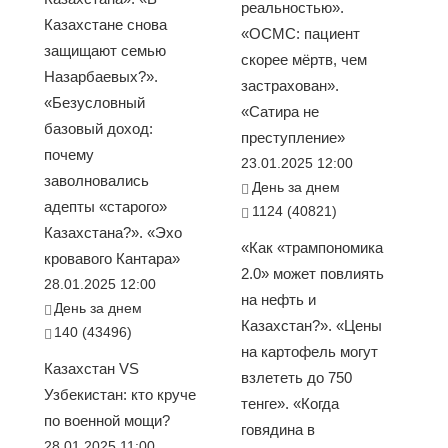
реальностью».
Казахстане снова
«ОСМС: пациент
защищают семью
скорее мёртв, чем
Назарбаевых?».
застрахован».
«Безусловный
«Сатира не
базовый доход:
преступление»
почему
23.01.2025 12:00
заволновались
День за днем
адепты «старого»
1124 (40821)
Казахстана?». «Эхо
«Как «трампономика
кровавого Кантара»
2.0» может повлиять
28.01.2025 12:00
на нефть и
День за днем
Казахстан?». «Цены
140 (43496)
на картофель могут
Казахстан VS
взлететь до 750
Узбекистан: кто круче
тенге». «Когда
по военной мощи?
говядина в
28.01.2025 11:00