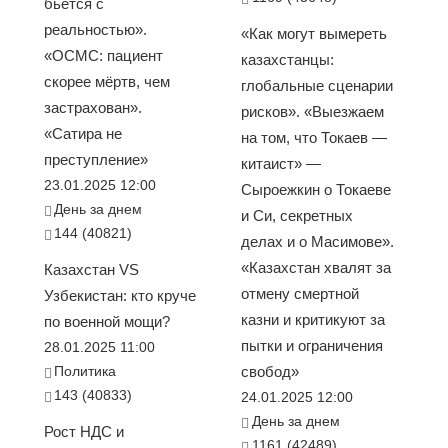
бьется с
реальностью».
«Как могут вымереть
«ОСМС: пациент
казахстанцы:
скорее мёртв, чем
глобальные сценарии
застрахован».
рисков». «Выезжаем
«Сатира не
на том, что Токаев —
преступление»
китаист» —
23.01.2025 12:00
Сыроежкин о Токаеве
День за днем
и Си, секретных
144 (40821)
делах и о Масимове».
«Казахстан хвалят за
Казахстан VS
отмену смертной
Узбекистан: кто круче
казни и критикуют за
по военной мощи?
пытки и ограничения
28.01.2025 11:00
Политика
свобод»
143 (40833)
24.01.2025 12:00
День за днем
Рост НДС и
1161 (42489)