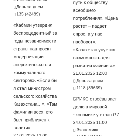
путь к обществу
День за днем
всеобщего
135 (42489)
потребления». «Цена
«Кабмин утвердил
растет – падает
беспрецедентный за
спрос, а у нас
годы независимости
наоборот».
страны нацпроект
«Казахстан упустил
модернизации
возможность для
энергетического и
развития майнинга»
коммунального
21.01.2025 12:00
секторов». «Если бы
День за днем
1118 (39669)
я стал министром
сельского хозяйства
БРИКС отвоёвывает
Казахстана…». «Там
долю в мировой
фамилии всех, кто
экономике у стран G7
был приближен к
24.01.2025 11:00
власти»
Экономика
27.01.2025 12:00