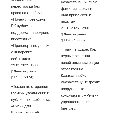
Казахстана…». «Там
перестройка без
фамилии всех, кто
права на ошибку».
был приближен к
«Почему президент
власти»
РК публично
27.01.2025 12:00
поддержал народного
День за днем
писателя?».
1128 (40536)
«Приговоры по делам
«Трамп в ударе. Как
о январских
первые решения
событиях»
новой администрации
29.01.2025 12:00
отразятся на
День за днем
Казахстане?».
149 (45874)
«Казахстану не грозят
«Токаев не сторонник
вооруженные
громких увольнений и
конфликты». «Рейтинг
публичных разборок».
управленцев не
«Риски для
бьется с
Казахстана». «В