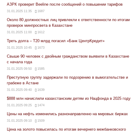
АЗРК проверит Beeline после сообщений о повышении тарифов
31.01.2025 11:35
1687
Около 80 должностных лиц привлекли к ответственности по итогам
проверок минпросвета в Казахстане
31.01.2025 11:00
1612
Треть долга – Т20 млрд погасил «Банк ЦентрКредит»
31.01.2025 10:45
1673
Свыше 90 человек с двойным гражданством выявили в Казахстане
с начала года
31.01.2025 09:50
1585
Преступную группу задержали по подозрению в вымогательстве и
грабеже в Астане
31.01.2025 09:40
1639
$888 млн начислили казахстанским детям из Нацфонда в 2025 году
31.01.2025 09:25
1474
Цены на нефть изменились разнонаправленно на мировых биржах
31.01.2025 09:10
1509
Цена на золото повысилась по итогам вечернего межбанковского