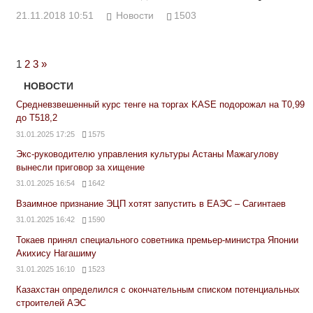
21.11.2018 10:51
Новости
1503
Next
1
2
3
»
Posts
НОВОСТИ
Средневзвешенный курс тенге на торгах KASE подорожал на Т0,99
до Т518,2
31.01.2025 17:25
1575
Экс-руководителю управления культуры Астаны Мажагулову
вынесли приговор за хищение
31.01.2025 16:54
1642
Взаимное признание ЭЦП хотят запустить в ЕАЭС – Сагинтаев
31.01.2025 16:42
1590
Токаев принял специального советника премьер-министра Японии
Акихису Нагашиму
31.01.2025 16:10
1523
Казахстан определился с окончательным списком потенциальных
строителей АЭС