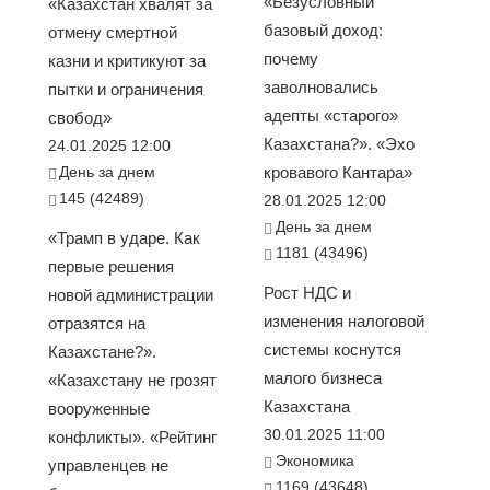
«Безусловный
«Казахстан хвалят за
базовый доход:
отмену смертной
почему
казни и критикуют за
заволновались
пытки и ограничения
адепты «старого»
свобод»
Казахстана?». «Эхо
24.01.2025 12:00
День за днем
кровавого Кантара»
145 (42489)
28.01.2025 12:00
День за днем
«Трамп в ударе. Как
1181 (43496)
первые решения
Рост НДС и
новой администрации
изменения налоговой
отразятся на
системы коснутся
Казахстане?».
малого бизнеса
«Казахстану не грозят
Казахстана
вооруженные
30.01.2025 11:00
конфликты». «Рейтинг
Экономика
управленцев не
1169 (43648)