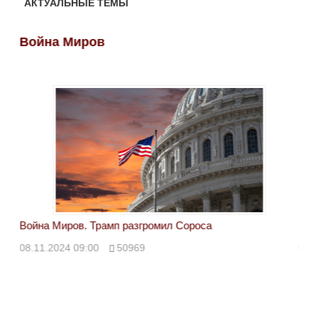
АКТУАЛЬНЫЕ ТЕМЫ
Война Миров
Во
Война Миров. Трамп разгромил Сороса
Вой
08.11.2024 09:00
50969
08.