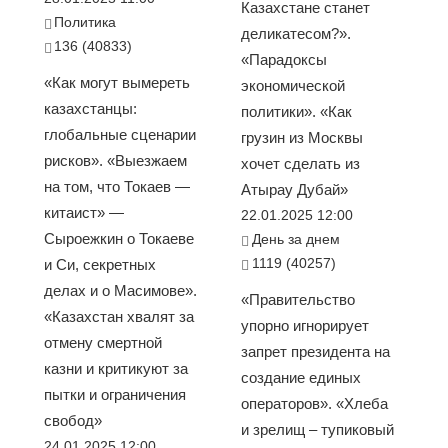
Казахстане станет
Политика
деликатесом?».
136 (40833)
«Парадоксы
«Как могут вымереть
экономической
казахстанцы:
политики». «Как
глобальные сценарии
грузин из Москвы
рисков». «Выезжаем
хочет сделать из
на том, что Токаев —
Атырау Дубай»
китаист» —
22.01.2025 12:00
Сыроежкин о Токаеве
День за днем
1119 (40257)
и Си, секретных
делах и о Масимове».
«Правительство
«Казахстан хвалят за
упорно игнорирует
отмену смертной
запрет президента на
казни и критикуют за
создание единых
пытки и ограничения
операторов». «Хлеба
свобод»
и зрелищ – тупиковый
24.01.2025 12:00