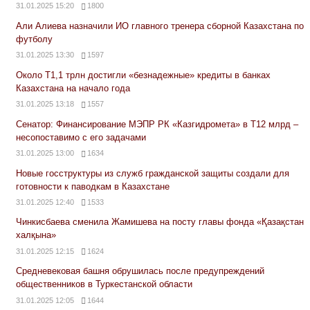
31.01.2025 15:20
1800
Али Алиева назначили ИО главного тренера сборной Казахстана по
футболу
31.01.2025 13:30
1597
Около Т1,1 трлн достигли «безнадежные» кредиты в банках
Казахстана на начало года
31.01.2025 13:18
1557
Сенатор: Финансирование МЭПР РК «Казгидромета» в Т12 млрд –
несопоставимо с его задачами
31.01.2025 13:00
1634
Новые госструктуры из служб гражданской защиты создали для
готовности к паводкам в Казахстане
31.01.2025 12:40
1533
Чинкисбаева сменила Жамишева на посту главы фонда «Қазақстан
халқына»
31.01.2025 12:15
1624
Средневековая башня обрушилась после предупреждений
общественников в Туркестанской области
31.01.2025 12:05
1644