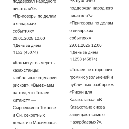
РК публично
поддержал народного
поддержал народного
писателя?».
писателя?».
«Приговоры по делам
«Приговоры по делам
о январских
о январских
событиях»
событиях»
29.01.2025 12:00
День за днем
29.01.2025 12:00
152 (45874)
День за днем
1253 (45874)
«Как могут вымереть
«Токаев не сторонник
казахстанцы:
громких увольнений и
глобальные сценарии
публичных разборок».
рисков». «Выезжаем
«Риски для
на том, что Токаев —
Казахстана». «В
китаист» —
Казахстане снова
Сыроежкин о Токаеве
защищают семью
и Си, секретных
Назарбаевых?».
делах и о Масимове».