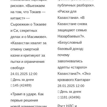
публичных разборок».
рисков». «Выезжаем
«Риски для
на том, что Токаев —
Казахстана». «В
китаист» —
Казахстане снова
Сыроежкин о Токаеве
защищают семью
и Си, секретных
Назарбаевых?».
делах и о Масимове».
«Безусловный
«Казахстан хвалят за
базовый доход:
отмену смертной
почему
казни и критикуют за
заволновались
пытки и ограничения
адепты «старого»
свобод»
Казахстана?». «Эхо
24.01.2025 12:00
День за днем
кровавого Кантара»
145 (42489)
28.01.2025 12:00
День за днем
«Трамп в ударе. Как
1181 (43496)
первые решения
Рост НДС и
новой администрации