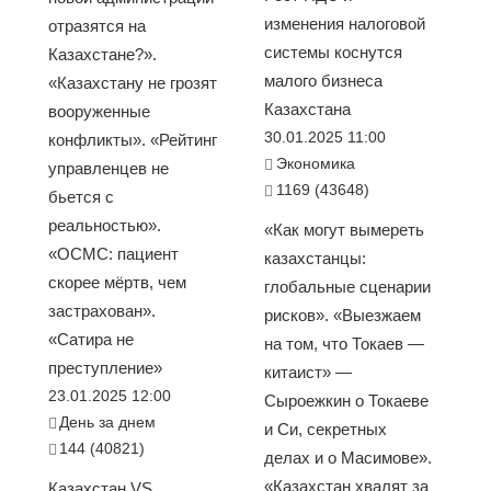
изменения налоговой
отразятся на
системы коснутся
Казахстане?».
малого бизнеса
«Казахстану не грозят
Казахстана
вооруженные
30.01.2025 11:00
конфликты». «Рейтинг
Экономика
управленцев не
1169 (43648)
бьется с
реальностью».
«Как могут вымереть
«ОСМС: пациент
казахстанцы:
скорее мёртв, чем
глобальные сценарии
застрахован».
рисков». «Выезжаем
«Сатира не
на том, что Токаев —
преступление»
китаист» —
23.01.2025 12:00
Сыроежкин о Токаеве
День за днем
и Си, секретных
144 (40821)
делах и о Масимове».
«Казахстан хвалят за
Казахстан VS