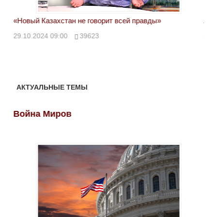
«Новый Казахстан не говорит всей правды»
Лон
ми
29.10.2024 09:00
39623
28.
АКТУАЛЬНЫЕ ТЕМЫ
Война Миров
Во