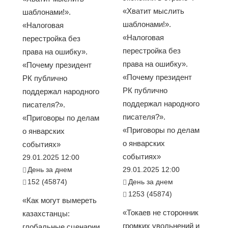
«Хватит мыслить
шаблонами!».
шаблонами!».
«Налоговая
«Налоговая
перестройка без
перестройка без
права на ошибку».
права на ошибку».
«Почему президент
«Почему президент
РК публично
РК публично
поддержал народного
поддержал народного
писателя?».
писателя?».
«Приговоры по делам
«Приговоры по делам
о январских
о январских
событиях»
событиях»
29.01.2025 12:00
День за днем
29.01.2025 12:00
152 (45874)
День за днем
1253 (45874)
«Как могут вымереть
«Токаев не сторонник
казахстанцы:
громких увольнений и
глобальные сценарии