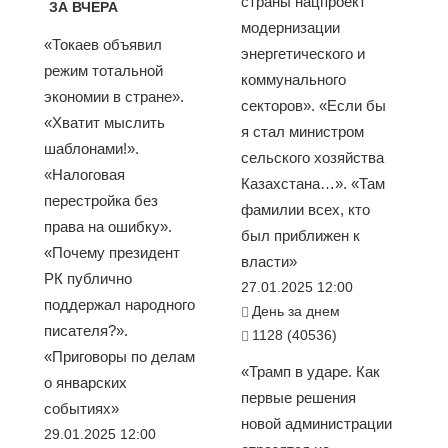
страны нацпроект
ЗА ВЧЕРА
модернизации
«Токаев объявил
энергетического и
режим тотальной
коммунального
экономии в стране».
секторов». «Если бы
«Хватит мыслить
я стал министром
шаблонами!».
сельского хозяйства
«Налоговая
Казахстана…». «Там
перестройка без
фамилии всех, кто
права на ошибку».
был приближен к
«Почему президент
власти»
РК публично
27.01.2025 12:00
поддержал народного
День за днем
писателя?».
1128 (40536)
«Приговоры по делам
«Трамп в ударе. Как
о январских
первые решения
событиях»
новой администрации
29.01.2025 12:00