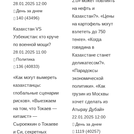
2.0» может повлиять
28.01.2025 12:00
на нефть и
День за днем
Казахстан?». «Цены
140 (43496)
на картофель могут
Казахстан VS
взлететь до 750
Узбекистан: кто круче
тенге». «Когда
по военной мощи?
говядина в
28.01.2025 11:00
Казахстане станет
Политика
деликатесом?».
136 (40833)
«Парадоксы
«Как могут вымереть
экономической
казахстанцы:
политики». «Как
глобальные сценарии
грузин из Москвы
рисков». «Выезжаем
хочет сделать из
на том, что Токаев —
Атырау Дубай»
китаист» —
22.01.2025 12:00
Сыроежкин о Токаеве
День за днем
1119 (40257)
и Си, секретных