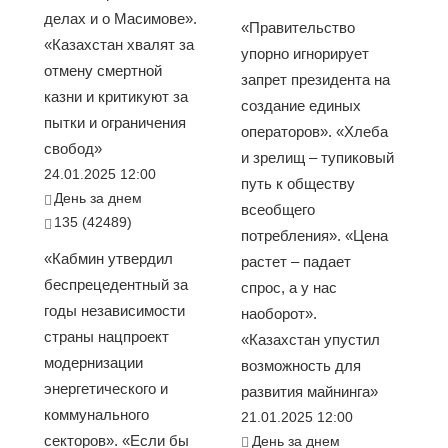
делах и о Масимове».
«Правительство
«Казахстан хвалят за
упорно игнорирует
отмену смертной
запрет президента на
казни и критикуют за
создание единых
пытки и ограничения
операторов». «Хлеба
свобод»
и зрелищ – тупиковый
24.01.2025 12:00
путь к обществу
День за днем
всеобщего
135 (42489)
потребления». «Цена
«Кабмин утвердил
растет – падает
беспрецедентный за
спрос, а у нас
годы независимости
наоборот».
страны нацпроект
«Казахстан упустил
модернизации
возможность для
энергетического и
развития майнинга»
коммунального
21.01.2025 12:00
секторов». «Если бы
День за днем