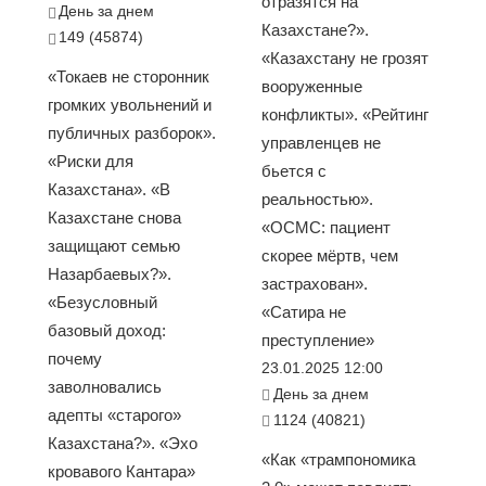
отразятся на
День за днем
Казахстане?».
149 (45874)
«Казахстану не грозят
«Токаев не сторонник
вооруженные
громких увольнений и
конфликты». «Рейтинг
публичных разборок».
управленцев не
«Риски для
бьется с
Казахстана». «В
реальностью».
Казахстане снова
«ОСМС: пациент
защищают семью
скорее мёртв, чем
Назарбаевых?».
застрахован».
«Безусловный
«Сатира не
базовый доход:
преступление»
почему
23.01.2025 12:00
заволновались
День за днем
адепты «старого»
1124 (40821)
Казахстана?». «Эхо
«Как «трампономика
кровавого Кантара»