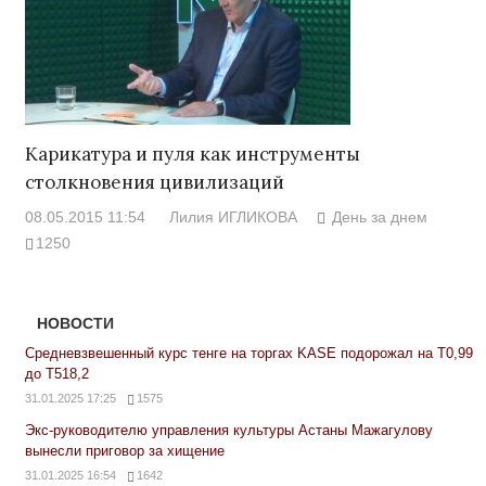
Карикатура и пуля как инструменты
столкновения цивилизаций
08.05.2015 11:54
Лилия ИГЛИКОВА
День за днем
1250
НОВОСТИ
Средневзвешенный курс тенге на торгах KASE подорожал на Т0,99
до Т518,2
31.01.2025 17:25
1575
Экс-руководителю управления культуры Астаны Мажагулову
вынесли приговор за хищение
31.01.2025 16:54
1642