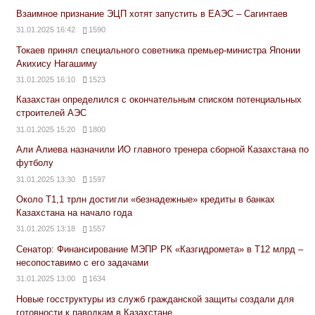
Взаимное признание ЭЦП хотят запустить в ЕАЭС – Сагинтаев
31.01.2025 16:42
1590
Токаев принял специального советника премьер-министра Японии
Акихису Нагашиму
31.01.2025 16:10
1523
Казахстан определился с окончательным списком потенциальных
строителей АЭС
31.01.2025 15:20
1800
Али Алиева назначили ИО главного тренера сборной Казахстана по
футболу
31.01.2025 13:30
1597
Около Т1,1 трлн достигли «безнадежные» кредиты в банках
Казахстана на начало года
31.01.2025 13:18
1557
Сенатор: Финансирование МЭПР РК «Казгидромета» в Т12 млрд –
несопоставимо с его задачами
31.01.2025 13:00
1634
Новые госструктуры из служб гражданской защиты создали для
готовности к паводкам в Казахстане