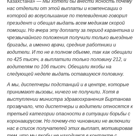
Казахстана» —
Мы хотели бы внести ясность почему
нас отделили от этой выплаты и компенсации о
которой во всеуслышание по телевидению говорил
президент и обещал выдать всем медикам скорой
помощи. Но вчера эту доплату за период карантина и
чрезвычайного положения получили только выездные
бригады, а именно врачи, средние работники и
водители. И то не в полном объеме, так как обещали
по 425 тысяч, а выплатили только половину 212, и
водителям по 106 тысяч. Обещали якобы на
следующей неделе выдать оставшуюся половину.
А мы, диспетчеры подстанций и в центре, которые
принимают вызовы, ничего не получили. Хотя в
выступлении министра здравоохранения Биртанова
прозвучало, что диспетчеры и водители относятся к
третьей категории опасности в ситуации борьбы с
коронавирусом. Но почему-то чиновники не включили
нас в список получателей этих выплат, мотивировав
тем, что мы якобы не находимся в контакте с