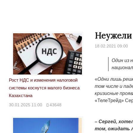
Неужели 
18.02.2021 09:00
Один из 
национа
«
Одни лишь реше
Рост НДС и изменения налоговой
том числе и пад
системы коснутся малого бизнеса
кризисные проя
Казахстана
«ТелеТрейд» Сер
30.01.2025 11:00
43648
– Сергей, хоте
том, ожидать л