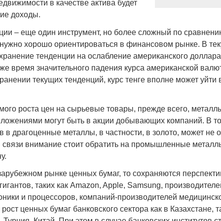
едвижимости в качестве актива будет
ие доходы.
ии – еще один инструмент, но более сложный по сравнени
нужно хорошо ориентироваться в финансовом рынке. В те
охранение тенденции на ослабление американского доллара
о же время значительного падения курса американской валю
охранении текущих тенденций, курс тенге вполне может уйти 
мого роста цен на сырьевые товары, прежде всего, металл
ложениями могут быть в акции добывающих компаний. В т
 в драгоценные металлы, в частности, в золото, может не 
й связи внимание стоит обратить на промышленные металлы
у.
 зарубежном рынке ценных бумаг, то сохраняются перспекти
гигантов, таких как Amazon, Apple, Samsung, производител
оники и процессоров, компаний-производителей медицинско
рост ценных бумаг банковского сектора как в Казахстане, та
 Турция, Китай. При этом в случае банковских институтов с