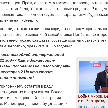
захстанцев. Прежде всего, это касается товаров длительно
ны, автомобили, а также лекарственные средства. Рост цен
енные товары, импортируемые в страну, также будет оказ
вление на инфляцию.
но ожидать как расширения коридора ставок Национального
ачительного повышения базовой ставки Нацбанка во второ
етственно, можно ожидать и роста депозитных ставок в тен
там, вероятно, превысит 10,5% годовых.
тать выгодной альтернативой
21 году? Какие финансовые
вы бы посоветовали рассмотреть
весторам? На что стоит
енное внимание?
по-прежнему остается в ряду
естиционных инструментов. Более
Война Миров. В
и с инвестиционной точки зрения
и выбор презид
и. Рынок аренды также будет расти, и
20.03.2024 08:30