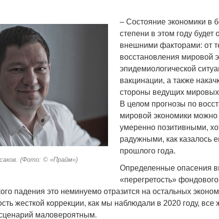
– Состояние экономики в 
степени в этом году будет
внешними факторами: от 
восстановления мировой э
Война Мир
эпидемиологической ситуа
вакцинации, а также накач
стороны ведущих мировых
В целом прогнозы по восс
мировой экономики можно 
умеренно позитивными, хо
радужными, как казалось е
прошлого года.
саков. (Фото: © «Прайм»)
Определенные опасения 
Война Миров.
«перегретость» фондового
Сороса
кого падения это неминуемо отразится на остальных эконом
08.11.2024 09:
сть жесткой коррекции, как мы наблюдали в 2020 году, все 
 сценарий маловероятным.