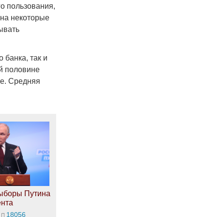
го пользования,
 на некоторые
ывать
 банка, так и
й половине
ге. Средняя
ыборы Путина
ента
18056