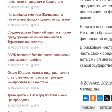
готовности к паводкам в Казахстане
предпочтение те
31.01.2025 12:40
1533
инвестиции на ф
Чинкисбаева сменила Жамишева на
рынки.
посту главы фонда «Қазақстан халқына»
31.01.2025 12:15
1624
Если же вы начи
Средневековая башня обрушилась после
Не стоит сбрасыв
предупреждений общественников в
финансовой поду
Туркестанской области
В рисковые инст
31.01.2025 12:05
1644
часть своих сред
АЗРК проверит Beeline после сообщений
есть смысл инве
о повышении тарифов
квазигосударств
31.01.2025 11:35
1687
Около 80 должностных лиц привлекли к
ответственности по итогам проверок
минпросвета в Казахстане
© ZONAkz, 2021г
31.01.2025 11:00
1612
материал.
Треть долга – Т20 млрд погасил «Банк
ЦентрКредит»
31.01.2025 10:45
1673
ГАЛКИНА
ДЕПОЗ