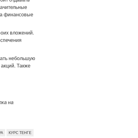
начительные
 на финансовые
воих вложений.
еспечения
ывать небольшую
 акций. Также
лка на
РА
КУРС ТЕНГЕ