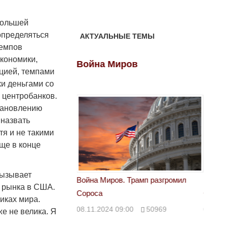
большей
 определяться
АКТУАЛЬНЫЕ ТЕМЫ
темпов
кономики,
ов
Война Миров
Войн
цией, темпами
ки деньгами со
 центробанков.
тановлению
назвать
тя и не такими
ще в конце
вызывает
 Трамп разгромил
Война Миров. Трамп разгромил
Война 
 рынка в США.
Сороса
Сорос
иках мира.
00
50969
08.11.2024 09:00
50969
08.11.
же не велика. Я