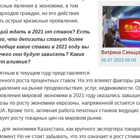
исные явления в экономике, в том
доходов граждан, но его действия
ть острые кризисные проявления.
ций ждать в 2021 от ставок? Есть
то, что депозиты станут более
бще какие ставки в 2021 году вы
Витрина Синьцз
чего они будут зависеть? Какие
06.07.2023 09:00
т влияние?
ятным в текущем году представляется
енного роста процентных ставок. На это влияют факторы р
авления на рынке продовольствия, услуг, недвижимости. 
новления мировой экономики в 2021 году оказались завыш
озы по росту экономики еврозоны, напряженной остается с
ША. Кроме того, активная работа печатных станков ведущи
вует росту товарных цен на мировом рынке.
 для экономики Казахстана, как крупного экспортера товаро
мент. Но не стоит забывать, что это означает и рост стои