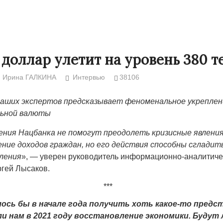
доллар улетит на уровень 380 т
Ирина ГАЛКИНА
Интервью
38106
наших экспертов предсказывает феноменальное укреплен
льной валюты
ния Нацбанка не помогут преодолеть кризисные явления 
ение доходов граждан, но его действия способны сглади
вления
», — уверен руководитель информационно-аналитиче
Народ выбрал свет
Странная заб
гей Лысаков.
Дарига не ждё
17.10.2024 17:00
29972
Авиакомпании
***
мошенниками
лось бы в начале года получить хоть какое-то предс
30.10.2024 14:
и нам в 2021 году восстановление экономики. Будут 