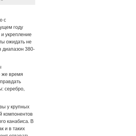
ю с
кущем году
 и укрепление
ты ожидать не
в диапазон 380-
ы
о же время
оправдать
: серебро,
вы у крупных
ей компонентов
го канабиса. В
к и в таких
тоит отдавать