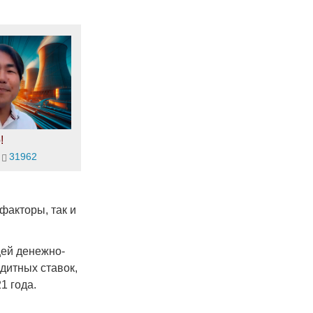
!
31962
факторы, так и
щей денежно-
дитных ставок,
1 года.