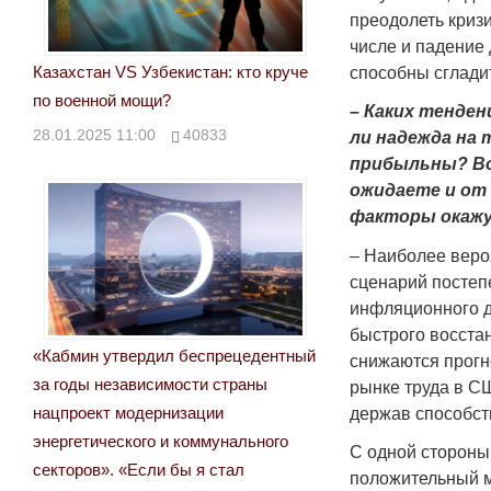
преодолеть криз
числе и падение 
Казахстан VS Узбекистан: кто круче
способны сглади
по военной мощи?
– Каких тенден
28.01.2025 11:00
40833
ли надежда на 
прибыльны? Воо
ожидаете и от 
факторы окажу
– Наиболее веро
сценарий постеп
инфляционного д
быстрого восста
«Кабмин утвердил беспрецедентный
снижаются прогн
за годы независимости страны
рынке труда в С
нацпроект модернизации
держав способст
энергетического и коммунального
С одной стороны,
секторов». «Если бы я стал
положительный мо