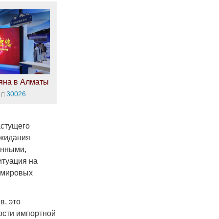
яна в Алматы
30026
астущего
Ожидания
енными,
итуация на
х мировых
в, это
мости импортной