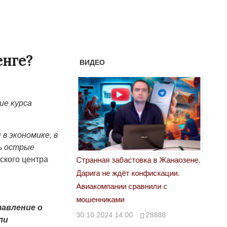
енге?
ВИДЕО
ие курса
в экономике, в
ть острые
ского центра
астовка в Жанаозене.
«Новый Казахстан не говорит всей
Лондон
т конфискации.
правды»
28.10.
 сравнили с
29.10.2024 09:00
39623
тавление о
00
28888
ли