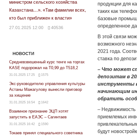
министром сельского хозяйства
продукции для ка
Казахстана…». «Там фамилии всех,
таких как телефо
кто был приближен к власти»
базовые промышл
определенное да
27.01.2025 12:00
40536
В этой связи мож
возможного незн
2021 года. Соотв
НОВОСТИ
ставка по депози
Средневзвешенный курс тенге на торгах
KASE подорожал на Т0,99 до Т518,2
– Что может с
31.01.2025 17:25
1575
депозитам в 20
Экс-руководителю управления культуры
инструменты 
Астаны Мажагулову вынесли приговор
начинающим ин
за хищение
обратить особ
31.01.2025 16:54
1642
– Недвижимость 
Взаимное признание ЭЦП хотят
приемлемых инв
запустить в ЕАЭС – Сагинтаев
привлекательным
31.01.2025 16:42
1590
будут новостройк
Токаев принял специального советника