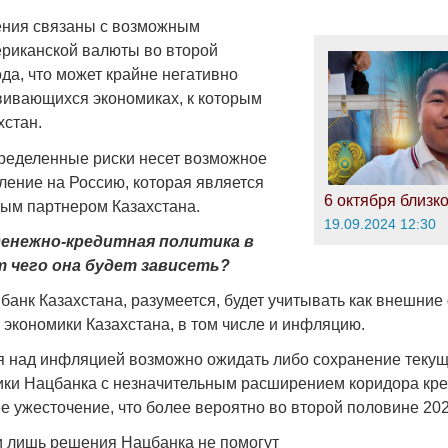
ения связаны с возможным
риканской валюты во второй
да, что может крайне негативно
звивающихся экономиках, к которым
хстан.
определенные риски несет возможное
ление на Россию, которая является
6 октября близко
ым партнером Казахстана.
19.09.2024 12:30
денежно-кредитная политика в
 чего она будет зависеть?
анк Казахстана, разумеется, будет учитывать как внешние 
 экономики Казахстана, в том числе и инфляцию.
я над инфляцией возможно ожидать либо сохранение теку
ики Нацбанка с незначительным расширением коридора кре
е ужесточение, что более вероятно во второй половине 202
и лишь решения Нацбанка не помогут