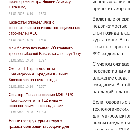
использование н
премьер-министра Японии Акихису
Нагашиму
приносить хорош
31.01.2025 16:10
1523
Валютные операц
Казахстан определился с
недвижимостью: 
окончательным списком потенциальных
стоит ожидать с
строителей АЭС
курса тенге. В т
31.01.2025 15:20
1800
стоит, но, при с
Али Алиева назначили ИО главного
390 за доллар.
тренера сборной Казахстана по футболу
31.01.2025 13:30
1597
С учетом ожидае
Около Т1,1 трлн достигли
перспективным в
«безнадежные» кредиты в банках
вложение средств
Казахстана на начало года
ожидания. В это
31.01.2025 13:18
1557
палладий, платин
Сенатор: Финансирование МЭПР РК
«Казгидромета» в Т12 млрд –
Если говорить о
несопоставимо с его задачами
технологических 
31.01.2025 13:00
1634
для микроэлектр
Новые госструктуры из служб
целом ожидается 
гражданской защиты создали для
странах как США,