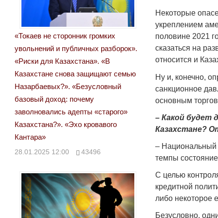
Некоторые опас
укреплением аме
«Токаев не сторонник громких
половине 2021 го
сказаться на ра
увольнений и публичных разборок».
относится и Каза
«Риски для Казахстана». «В
Казахстане снова защищают семью
Ну и, конечно, 
Назарбаевых?». «Безусловный
санкционное дав
базовый доход: почему
основным торгов
заволновались адепты «старого»
– Какой будет 
Казахстана?». «Эхо кровавого
Казахстане? От
Кантара»
– Национальный б
28.01.2025 12:00
43496
темпы состояние
С целью контрол
кредитной полит
либо некоторое е
Безусловно, одн