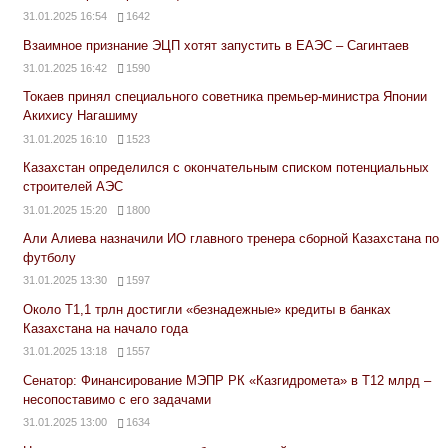
31.01.2025 16:54
1642
Взаимное признание ЭЦП хотят запустить в ЕАЭС – Сагинтаев
31.01.2025 16:42
1590
Токаев принял специального советника премьер-министра Японии
Акихису Нагашиму
31.01.2025 16:10
1523
Казахстан определился с окончательным списком потенциальных
строителей АЭС
31.01.2025 15:20
1800
Али Алиева назначили ИО главного тренера сборной Казахстана по
футболу
31.01.2025 13:30
1597
Около Т1,1 трлн достигли «безнадежные» кредиты в банках
Казахстана на начало года
31.01.2025 13:18
1557
Сенатор: Финансирование МЭПР РК «Казгидромета» в Т12 млрд –
несопоставимо с его задачами
31.01.2025 13:00
1634