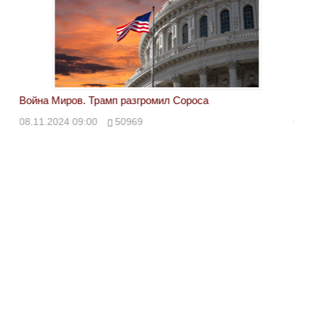
Война Миров. Трамп разгромил Сороса
Вой
08.11.2024 09:00
50969
08.