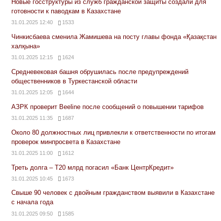
Новые госструктуры из служб гражданской защиты создали для
готовности к паводкам в Казахстане
31.01.2025 12:40
1533
Чинкисбаева сменила Жамишева на посту главы фонда «Қазақстан
халқына»
31.01.2025 12:15
1624
Средневековая башня обрушилась после предупреждений
общественников в Туркестанской области
31.01.2025 12:05
1644
АЗРК проверит Beeline после сообщений о повышении тарифов
31.01.2025 11:35
1687
Около 80 должностных лиц привлекли к ответственности по итогам
проверок минпросвета в Казахстане
31.01.2025 11:00
1612
Треть долга – Т20 млрд погасил «Банк ЦентрКредит»
31.01.2025 10:45
1673
Свыше 90 человек с двойным гражданством выявили в Казахстане
с начала года
31.01.2025 09:50
1585