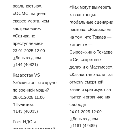
реальностью».
«Как могут вымереть
«ОСМС: пациент
казахстанцы:
скорее мёртв, чем
глобальные сценарии
застрахован».
рисков». «Выезжаем
«Сатира не
на том, что Токаев —
преступление»
китаист» —
23.01.2025 12:00
Сыроежкин о Токаеве
День за днем
и Си, секретных
144 (40821)
делах и о Масимове».
«Казахстан хвалят за
Казахстан VS
отмену смертной
Узбекистан: кто круче
казни и критикуют за
по военной мощи?
пытки и ограничения
28.01.2025 11:00
Политика
свобод»
143 (40833)
24.01.2025 12:00
День за днем
Рост НДС и
1161 (42489)