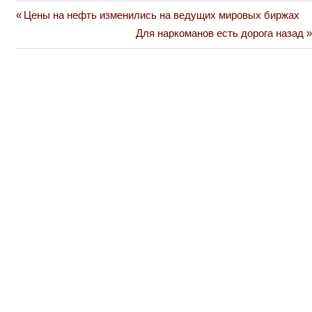
Previous
Цены на нефть изменились на ведущих мировых биржах
Навигация
Post:
Next
Для наркоманов есть дорога назад
по
Post:
записям