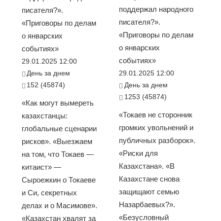
поддержал народного
писателя?».
писателя?».
«Приговоры по делам
«Приговоры по делам
о январских
о январских
событиях»
событиях»
29.01.2025 12:00
День за днем
29.01.2025 12:00
152 (45874)
День за днем
1253 (45874)
«Как могут вымереть
«Токаев не сторонник
казахстанцы:
громких увольнений и
глобальные сценарии
публичных разборок».
рисков». «Выезжаем
«Риски для
на том, что Токаев —
Казахстана». «В
китаист» —
Казахстане снова
Сыроежкин о Токаеве
защищают семью
и Си, секретных
Назарбаевых?».
делах и о Масимове».
«Безусловный
«Казахстан хвалят за