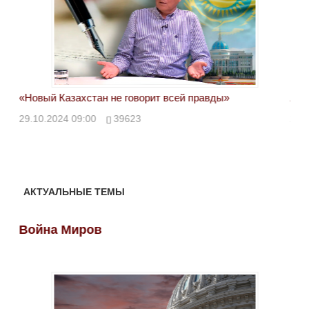
«Новый Казахстан не говорит всей правды»
Лон
ми
29.10.2024 09:00
39623
28.
АКТУАЛЬНЫЕ ТЕМЫ
Война Миров
Во