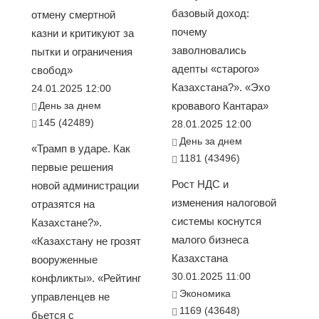
базовый доход:
отмену смертной
почему
казни и критикуют за
заволновались
пытки и ограничения
адепты «старого»
свобод»
Казахстана?». «Эхо
24.01.2025 12:00
День за днем
кровавого Кантара»
145 (42489)
28.01.2025 12:00
День за днем
«Трамп в ударе. Как
1181 (43496)
первые решения
Рост НДС и
новой администрации
изменения налоговой
отразятся на
системы коснутся
Казахстане?».
малого бизнеса
«Казахстану не грозят
Казахстана
вооруженные
30.01.2025 11:00
конфликты». «Рейтинг
Экономика
управленцев не
1169 (43648)
бьется с