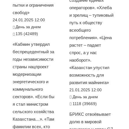
создание единых
пытки и ограничения
операторов». «Хлеба
свобод»
и зрелищ – тупиковый
24.01.2025 12:00
путь к обществу
День за днем
всеобщего
135 (42489)
потребления». «Цена
«Кабмин утвердил
растет – падает
беспрецедентный за
спрос, а у нас
годы независимости
наоборот».
страны нацпроект
«Казахстан упустил
модернизации
возможность для
энергетического и
развития майнинга»
коммунального
21.01.2025 12:00
секторов». «Если бы
День за днем
1118 (39669)
я стал министром
сельского хозяйства
БРИКС отвоёвывает
Казахстана…». «Там
долю в мировой
фамилии всех, кто