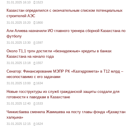
31.01.2025 16:10
1523
Казахстан определился с окончательным списком потенциальных
строителей АЭС
31.01.2025 15:20
1800
Али Алиева назначили ИО главного тренера сборной Казахстана по
футболу
31.01.2025 13:30
1597
Около Т1,1 трлн достигли «безнадежные» кредиты в банках
Казахстана на начало года
31.01.2025 13:18
1557
Сенатор: Финансирование МЭПР РК «Казгидромета» в Т12 млрд –
несопоставимо с его задачами
31.01.2025 13:00
1634
Новые госструктуры из служб гражданской защиты создали для
готовности к паводкам в Казахстане
31.01.2025 12:40
1533
Чинкисбаева сменила Жамишева на посту главы фонда «Қазақстан
халқына»
31.01.2025 12:15
1624