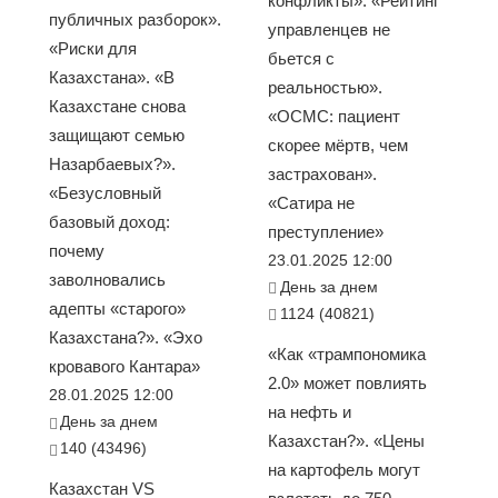
конфликты». «Рейтинг
публичных разборок».
управленцев не
«Риски для
бьется с
Казахстана». «В
реальностью».
Казахстане снова
«ОСМС: пациент
защищают семью
скорее мёртв, чем
Назарбаевых?».
застрахован».
«Безусловный
«Сатира не
базовый доход:
преступление»
почему
23.01.2025 12:00
заволновались
День за днем
адепты «старого»
1124 (40821)
Казахстана?». «Эхо
«Как «трампономика
кровавого Кантара»
2.0» может повлиять
28.01.2025 12:00
на нефть и
День за днем
Казахстан?». «Цены
140 (43496)
на картофель могут
Казахстан VS