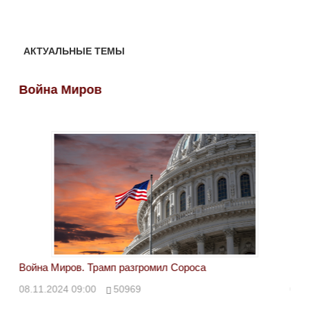
АКТУАЛЬНЫЕ ТЕМЫ
Война Миров
Во
Война Миров. Трамп разгромил Сороса
Вой
08.11.2024 09:00
50969
08.