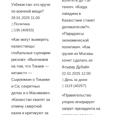
взлететь до 750
Узбекистан: кто круче
тенге». «Когда
по военной мощи?
говядина в
28.01.2025 11:00
Казахстане станет
Политика
деликатесом?».
136 (40833)
«Парадоксы
«Как могут вымереть
экономической
казахстанцы:
политики». «Как
глобальные сценарии
грузин из Москвы
рисков». «Выезжаем
хочет сделать из
на том, что Токаев —
Атырау Дубай»
китаист» —
22.01.2025 12:00
Сыроежкин о Токаеве
День за днем
1119 (40257)
и Си, секретных
делах и о Масимове».
«Правительство
«Казахстан хвалят за
упорно игнорирует
отмену смертной
запрет президента на
казни и критикуют за