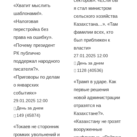
секторов». «Если бы
«Хватит мыслить
я стал министром
шаблонами!».
сельского хозяйства
«Налоговая
Казахстана…». «Там
перестройка без
фамилии всех, кто
права на ошибку».
был приближен к
«Почему президент
власти»
РК публично
27.01.2025 12:00
поддержал народного
День за днем
писателя?».
1128 (40536)
«Приговоры по делам
«Трамп в ударе. Как
о январских
первые решения
событиях»
новой администрации
29.01.2025 12:00
отразятся на
День за днем
Казахстане?».
149 (45874)
«Казахстану не грозят
«Токаев не сторонник
вооруженные
громких увольнений и