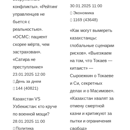
30.01.2025 11:00
конфликты». «Рейтинг
Экономика
управленцев не
1169 (43648)
бьется с
реальностью».
«Как могут вымереть
«ОСМС: пациент
казахстанцы:
скорее мёртв, чем
глобальные сценарии
застрахован».
рисков». «Выезжаем
«Сатира не
на том, что Токаев —
преступление»
китаист» —
23.01.2025 12:00
Сыроежкин о Токаеве
День за днем
и Си, секретных
144 (40821)
делах и о Масимове».
«Казахстан хвалят за
Казахстан VS
отмену смертной
Узбекистан: кто круче
казни и критикуют за
по военной мощи?
пытки и ограничения
28.01.2025 11:00
Политика
свобод»