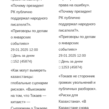
права на ошибку».
«Почему президент
«Почему президент
РК публично
РК публично
поддержал народного
поддержал народного
писателя?».
писателя?».
«Приговоры по делам
«Приговоры по делам
о январских
о январских
событиях»
событиях»
29.01.2025 12:00
День за днем
29.01.2025 12:00
152 (45874)
День за днем
1253 (45874)
«Как могут вымереть
«Токаев не сторонник
казахстанцы:
громких увольнений и
глобальные сценарии
публичных разборок».
рисков». «Выезжаем
«Риски для
на том, что Токаев —
Казахстана». «В
китаист» —
Казахстане снова
Сыроежкин о Токаеве