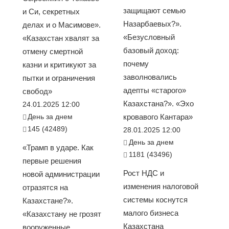
защищают семью
и Си, секретных
Назарбаевых?».
делах и о Масимове».
«Безусловный
«Казахстан хвалят за
базовый доход:
отмену смертной
почему
казни и критикуют за
заволновались
пытки и ограничения
адепты «старого»
свобод»
Казахстана?». «Эхо
24.01.2025 12:00
День за днем
кровавого Кантара»
145 (42489)
28.01.2025 12:00
День за днем
«Трамп в ударе. Как
1181 (43496)
первые решения
Рост НДС и
новой администрации
изменения налоговой
отразятся на
системы коснутся
Казахстане?».
малого бизнеса
«Казахстану не грозят
Казахстана
вооруженные