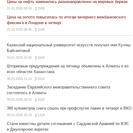
Цены на нефть изменились разнонаправленно на мировых биржах
31.01.2025 09:10
1509
Цена на золото повысилась по итогам вечернего межбанковского
фиксинга в Лондоне в четверг
31.01.2025 08:45
1548
Казахский национальный университет искусств получил имя Куляш
Байсеитовой
30.01.2025 22:05
1649
Штормовые предупреждения на пятницу объявлены в Алматы и во
всех областях Казахстана
30.01.2025 21:10
1514
Заседание Евразийского межправительственного совета
состоялось в Алматы
30.01.2025 20:15
1520
380 кубометров снега сошло при профспуске лавин в четверг в ВКО
30.01.2025 20:10
1319
Стали известны детали соглашения с Саудовской Аравией по ВЭС
в Джунгарских воротах