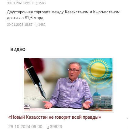
30.01.2025 19:10
1588
Двусторонняя торговля между Казахстаном и Кыргызстаном
достигла $1,6 млрд
30.01.2025 18:57
1482
ВИДЕО
«Новый Казахстан не говорит всей правды»
Лон
ми
29.10.2024 09:00
39623
28.