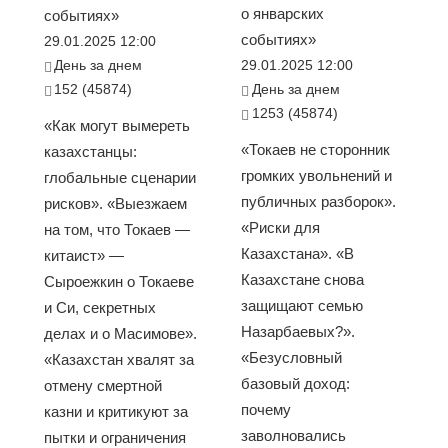
о январских
событиях»
событиях»
29.01.2025 12:00
День за днем
29.01.2025 12:00
152 (45874)
День за днем
1253 (45874)
«Как могут вымереть
«Токаев не сторонник
казахстанцы:
громких увольнений и
глобальные сценарии
публичных разборок».
рисков». «Выезжаем
«Риски для
на том, что Токаев —
Казахстана». «В
китаист» —
Казахстане снова
Сыроежкин о Токаеве
защищают семью
и Си, секретных
Назарбаевых?».
делах и о Масимове».
«Безусловный
«Казахстан хвалят за
базовый доход:
отмену смертной
почему
казни и критикуют за
заволновались
пытки и ограничения