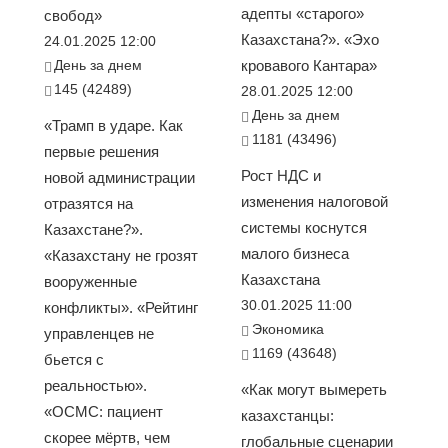
адепты «старого»
свобод»
Казахстана?». «Эхо
24.01.2025 12:00
День за днем
кровавого Кантара»
145 (42489)
28.01.2025 12:00
День за днем
«Трамп в ударе. Как
1181 (43496)
первые решения
Рост НДС и
новой администрации
изменения налоговой
отразятся на
системы коснутся
Казахстане?».
малого бизнеса
«Казахстану не грозят
Казахстана
вооруженные
30.01.2025 11:00
конфликты». «Рейтинг
Экономика
управленцев не
1169 (43648)
бьется с
реальностью».
«Как могут вымереть
«ОСМС: пациент
казахстанцы:
скорее мёртв, чем
глобальные сценарии