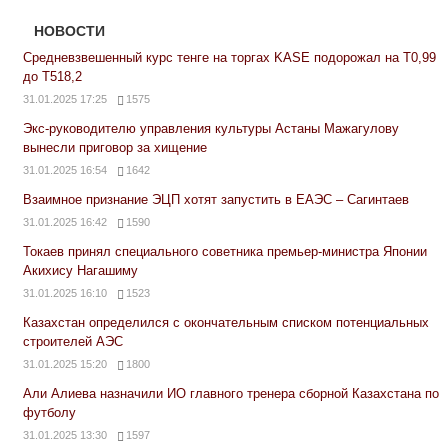
НОВОСТИ
Средневзвешенный курс тенге на торгах KASE подорожал на Т0,99
до Т518,2
31.01.2025 17:25
1575
Экс-руководителю управления культуры Астаны Мажагулову
вынесли приговор за хищение
31.01.2025 16:54
1642
Взаимное признание ЭЦП хотят запустить в ЕАЭС – Сагинтаев
31.01.2025 16:42
1590
Токаев принял специального советника премьер-министра Японии
Акихису Нагашиму
31.01.2025 16:10
1523
Казахстан определился с окончательным списком потенциальных
строителей АЭС
31.01.2025 15:20
1800
Али Алиева назначили ИО главного тренера сборной Казахстана по
футболу
31.01.2025 13:30
1597