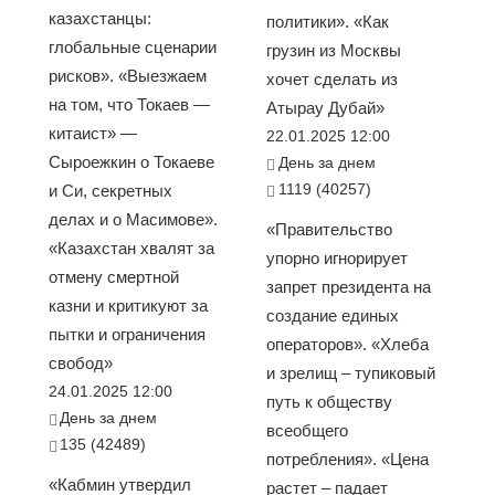
казахстанцы:
политики». «Как
глобальные сценарии
грузин из Москвы
рисков». «Выезжаем
хочет сделать из
на том, что Токаев —
Атырау Дубай»
китаист» —
22.01.2025 12:00
Сыроежкин о Токаеве
День за днем
1119 (40257)
и Си, секретных
делах и о Масимове».
«Правительство
«Казахстан хвалят за
упорно игнорирует
отмену смертной
запрет президента на
казни и критикуют за
создание единых
пытки и ограничения
операторов». «Хлеба
свобод»
и зрелищ – тупиковый
24.01.2025 12:00
путь к обществу
День за днем
всеобщего
135 (42489)
потребления». «Цена
«Кабмин утвердил
растет – падает