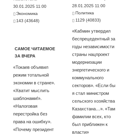
28.01.2025 11:00
30.01.2025 11:00
Политика
Экономика
1129 (40833)
143 (43648)
«Кабмин утвердил
беспрецедентный за
годы независимости
САМОЕ ЧИТАЕМОЕ
страны нацпроект
ЗА ВЧЕРА
модернизации
«Токаев объявил
энергетического и
режим тотальной
коммунального
экономии в стране».
секторов». «Если бы
«Хватит мыслить
я стал министром
шаблонами!».
сельского хозяйства
«Налоговая
Казахстана…». «Там
перестройка без
фамилии всех, кто
права на ошибку».
был приближен к
«Почему президент
власти»