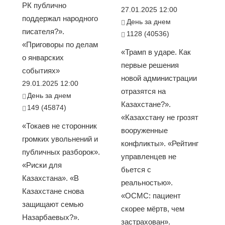
РК публично
27.01.2025 12:00
поддержал народного
День за днем
писателя?».
1128 (40536)
«Приговоры по делам
«Трамп в ударе. Как
о январских
первые решения
событиях»
новой администрации
29.01.2025 12:00
отразятся на
День за днем
Казахстане?».
149 (45874)
«Казахстану не грозят
«Токаев не сторонник
вооруженные
громких увольнений и
конфликты». «Рейтинг
публичных разборок».
управленцев не
«Риски для
бьется с
Казахстана». «В
реальностью».
Казахстане снова
«ОСМС: пациент
защищают семью
скорее мёртв, чем
Назарбаевых?».
застрахован».