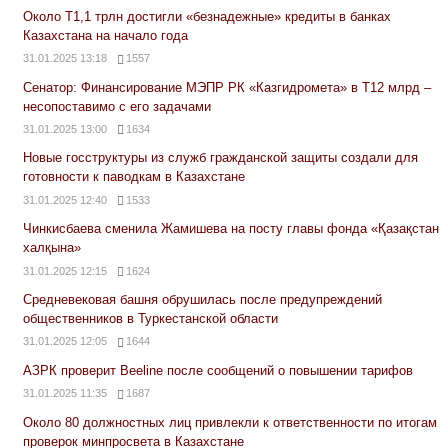
Около Т1,1 трлн достигли «безнадежные» кредиты в банках
Казахстана на начало года
31.01.2025 13:18
1557
Сенатор: Финансирование МЭПР РК «Казгидромета» в Т12 млрд –
несопоставимо с его задачами
31.01.2025 13:00
1634
Новые госструктуры из служб гражданской защиты создали для
готовности к паводкам в Казахстане
31.01.2025 12:40
1533
Чинкисбаева сменила Жамишева на посту главы фонда «Қазақстан
халқына»
31.01.2025 12:15
1624
Средневековая башня обрушилась после предупреждений
общественников в Туркестанской области
31.01.2025 12:05
1644
АЗРК проверит Beeline после сообщений о повышении тарифов
31.01.2025 11:35
1687
Около 80 должностных лиц привлекли к ответственности по итогам
проверок минпросвета в Казахстане