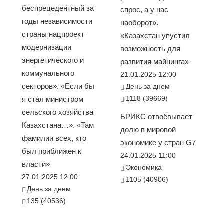
беспрецедентный за
спрос, а у нас
годы независимости
наоборот».
страны нацпроект
«Казахстан упустил
модернизации
возможность для
энергетического и
развития майнинга»
коммунального
21.01.2025 12:00
секторов». «Если бы
День за днем
1118 (39669)
я стал министром
сельского хозяйства
БРИКС отвоёвывает
Казахстана…». «Там
долю в мировой
фамилии всех, кто
экономике у стран G7
был приближен к
24.01.2025 11:00
власти»
Экономика
27.01.2025 12:00
1105 (40906)
День за днем
135 (40536)