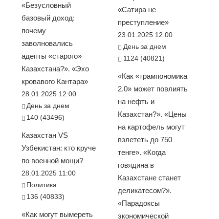
«Безусловный
«Сатира не
базовый доход:
преступление»
почему
23.01.2025 12:00
заволновались
День за днем
адепты «старого»
1124 (40821)
Казахстана?». «Эхо
«Как «трампономика
кровавого Кантара»
2.0» может повлиять
28.01.2025 12:00
на нефть и
День за днем
Казахстан?». «Цены
140 (43496)
на картофель могут
Казахстан VS
взлететь до 750
Узбекистан: кто круче
тенге». «Когда
по военной мощи?
говядина в
28.01.2025 11:00
Казахстане станет
Политика
деликатесом?».
136 (40833)
«Парадоксы
«Как могут вымереть
экономической