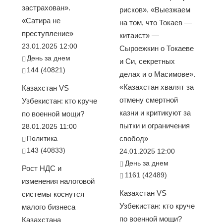
застрахован».
рисков». «Выезжаем
«Сатира не
на том, что Токаев —
преступление»
китаист» —
23.01.2025 12:00
Сыроежкин о Токаеве
День за днем
и Си, секретных
144 (40821)
делах и о Масимове».
«Казахстан хвалят за
Казахстан VS
отмену смертной
Узбекистан: кто круче
казни и критикуют за
по военной мощи?
пытки и ограничения
28.01.2025 11:00
Политика
свобод»
143 (40833)
24.01.2025 12:00
День за днем
Рост НДС и
1161 (42489)
изменения налоговой
Казахстан VS
системы коснутся
Узбекистан: кто круче
малого бизнеса
по военной мощи?
Казахстана