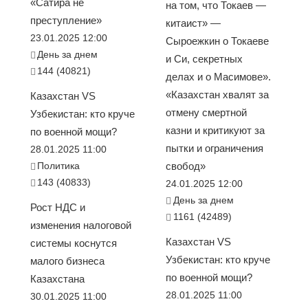
«Сатира не
на том, что Токаев —
преступление»
китаист» —
23.01.2025 12:00
Сыроежкин о Токаеве
День за днем
и Си, секретных
144 (40821)
делах и о Масимове».
«Казахстан хвалят за
Казахстан VS
отмену смертной
Узбекистан: кто круче
казни и критикуют за
по военной мощи?
пытки и ограничения
28.01.2025 11:00
Политика
свобод»
143 (40833)
24.01.2025 12:00
День за днем
Рост НДС и
1161 (42489)
изменения налоговой
Казахстан VS
системы коснутся
Узбекистан: кто круче
малого бизнеса
по военной мощи?
Казахстана
28.01.2025 11:00
30.01.2025 11:00