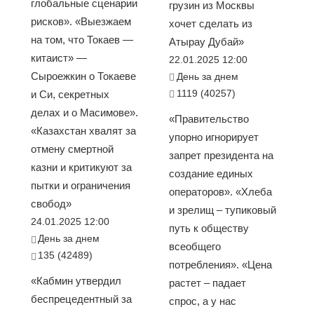
глобальные сценарии
грузин из Москвы
рисков». «Выезжаем
хочет сделать из
на том, что Токаев —
Атырау Дубай»
китаист» —
22.01.2025 12:00
Сыроежкин о Токаеве
День за днем
1119 (40257)
и Си, секретных
делах и о Масимове».
«Правительство
«Казахстан хвалят за
упорно игнорирует
отмену смертной
запрет президента на
казни и критикуют за
создание единых
пытки и ограничения
операторов». «Хлеба
свобод»
и зрелищ – тупиковый
24.01.2025 12:00
путь к обществу
День за днем
всеобщего
135 (42489)
потребления». «Цена
«Кабмин утвердил
растет – падает
беспрецедентный за
спрос, а у нас