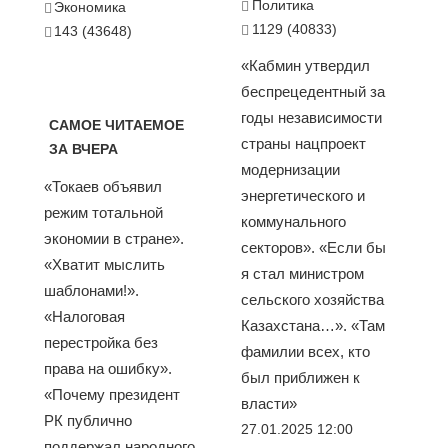
Политика
Экономика
1129 (40833)
143 (43648)
«Кабмин утвердил
беспрецедентный за
годы независимости
САМОЕ ЧИТАЕМОЕ
страны нацпроект
ЗА ВЧЕРА
модернизации
«Токаев объявил
энергетического и
режим тотальной
коммунального
экономии в стране».
секторов». «Если бы
«Хватит мыслить
я стал министром
шаблонами!».
сельского хозяйства
«Налоговая
Казахстана…». «Там
перестройка без
фамилии всех, кто
права на ошибку».
был приближен к
«Почему президент
власти»
РК публично
27.01.2025 12:00
поддержал народного