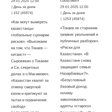
событиях»
29.01.2025 12:00
День за днем
29.01.2025 12:00
152 (45874)
День за днем
1253 (45874)
«Как могут вымереть
«Токаев не сторонник
казахстанцы:
громких увольнений и
глобальные сценарии
публичных разборок».
рисков». «Выезжаем
«Риски для
на том, что Токаев —
Казахстана». «В
китаист» —
Казахстане снова
Сыроежкин о Токаеве
защищают семью
и Си, секретных
Назарбаевых?».
делах и о Масимове».
«Безусловный
«Казахстан хвалят за
базовый доход:
отмену смертной
почему
казни и критикуют за
заволновались
пытки и ограничения
адепты «старого»
свобод»