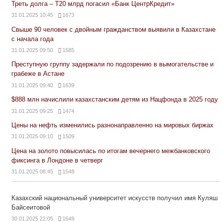
Треть долга – Т20 млрд погасил «Банк ЦентрКредит»
31.01.2025 10:45
1673
Свыше 90 человек с двойным гражданством выявили в Казахстане
с начала года
31.01.2025 09:50
1585
Преступную группу задержали по подозрению в вымогательстве и
грабеже в Астане
31.01.2025 09:40
1639
$888 млн начислили казахстанским детям из Нацфонда в 2025 году
31.01.2025 09:25
1474
Цены на нефть изменились разнонаправленно на мировых биржах
31.01.2025 09:10
1509
Цена на золото повысилась по итогам вечернего межбанковского
фиксинга в Лондоне в четверг
31.01.2025 08:45
1548
Казахский национальный университет искусств получил имя Куляш
Байсеитовой
30.01.2025 22:05
1649