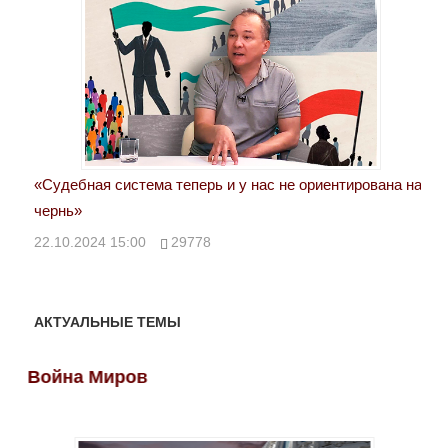
ги-
«Судебная система теперь и у нас не ориентирована на
Пос
чернь»
инт
22.10.2024 15:00
29778
21.
АКТУАЛЬНЫЕ ТЕМЫ
Война Миров
Во