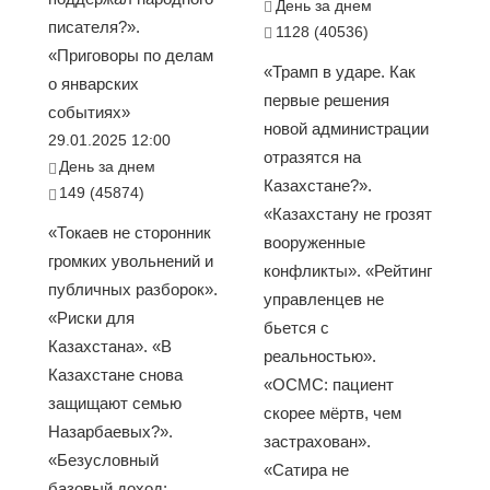
День за днем
писателя?».
1128 (40536)
«Приговоры по делам
«Трамп в ударе. Как
о январских
первые решения
событиях»
новой администрации
29.01.2025 12:00
отразятся на
День за днем
Казахстане?».
149 (45874)
«Казахстану не грозят
«Токаев не сторонник
вооруженные
громких увольнений и
конфликты». «Рейтинг
публичных разборок».
управленцев не
«Риски для
бьется с
Казахстана». «В
реальностью».
Казахстане снова
«ОСМС: пациент
защищают семью
скорее мёртв, чем
Назарбаевых?».
застрахован».
«Безусловный
«Сатира не
базовый доход: