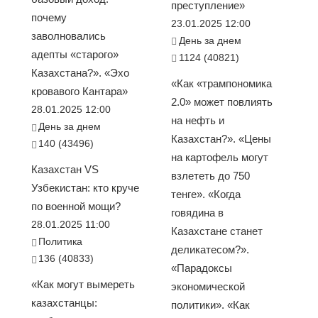
преступление»
почему
23.01.2025 12:00
заволновались
День за днем
адепты «старого»
1124 (40821)
Казахстана?». «Эхо
«Как «трампономика
кровавого Кантара»
2.0» может повлиять
28.01.2025 12:00
на нефть и
День за днем
Казахстан?». «Цены
140 (43496)
на картофель могут
Казахстан VS
взлететь до 750
Узбекистан: кто круче
тенге». «Когда
по военной мощи?
говядина в
28.01.2025 11:00
Казахстане станет
Политика
деликатесом?».
136 (40833)
«Парадоксы
«Как могут вымереть
экономической
казахстанцы:
политики». «Как