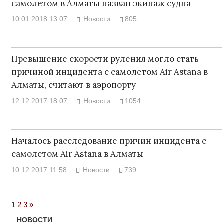
самолетом в Алматы назван экипаж судна
10.01.2018 13:07
Новости
805
Превышение скорости руления могло стать
причиной инцидента с самолетом Air Astana в
Алматы, считают в аэропорту
12.12.2017 18:07
Новости
1054
Началось расследование причин инцидента с
самолетом Air Astana в Алматы
10.12.2017 11:58
Новости
739
Next
1
2
3
»
Posts
НОВОСТИ