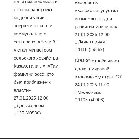
годы независимости
наоборот».
страны нацпроект
«Казахстан упустил
модернизации
возможность для
энергетического и
развития майнинга»
коммунального
21.01.2025 12:00
секторов». «Если бы
День за днем
1118 (39669)
я стал министром
сельского хозяйства
БРИКС отвоёвывает
Казахстана…». «Там
долю в мировой
фамилии всех, кто
экономике у стран G7
был приближен к
24.01.2025 11:00
власти»
Экономика
27.01.2025 12:00
1105 (40906)
День за днем
135 (40536)