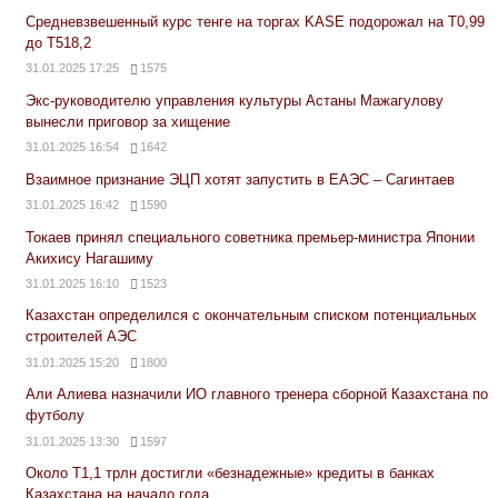
Средневзвешенный курс тенге на торгах KASE подорожал на Т0,99
до Т518,2
31.01.2025 17:25
1575
Экс-руководителю управления культуры Астаны Мажагулову
вынесли приговор за хищение
31.01.2025 16:54
1642
Взаимное признание ЭЦП хотят запустить в ЕАЭС – Сагинтаев
31.01.2025 16:42
1590
Токаев принял специального советника премьер-министра Японии
Акихису Нагашиму
31.01.2025 16:10
1523
Казахстан определился с окончательным списком потенциальных
строителей АЭС
31.01.2025 15:20
1800
Али Алиева назначили ИО главного тренера сборной Казахстана по
футболу
31.01.2025 13:30
1597
Около Т1,1 трлн достигли «безнадежные» кредиты в банках
Казахстана на начало года