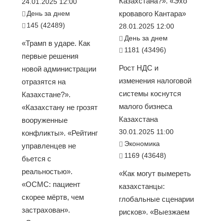
Казахстана?». «Эхо
24.01.2025 12:00
День за днем
кровавого Кантара»
145 (42489)
28.01.2025 12:00
День за днем
«Трамп в ударе. Как
1181 (43496)
первые решения
Рост НДС и
новой администрации
изменения налоговой
отразятся на
системы коснутся
Казахстане?».
малого бизнеса
«Казахстану не грозят
Казахстана
вооруженные
30.01.2025 11:00
конфликты». «Рейтинг
Экономика
управленцев не
1169 (43648)
бьется с
реальностью».
«Как могут вымереть
«ОСМС: пациент
казахстанцы:
скорее мёртв, чем
глобальные сценарии
застрахован».
рисков». «Выезжаем