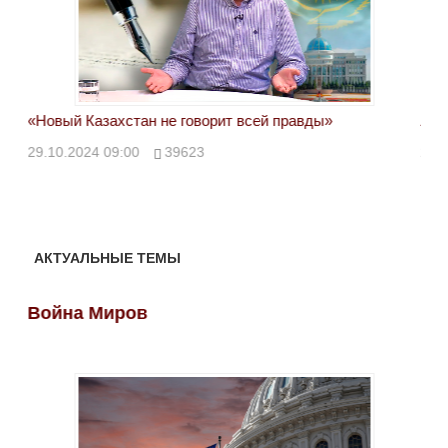
«Новый Казахстан не говорит всей правды»
Лон
ми
29.10.2024 09:00
39623
28.
АКТУАЛЬНЫЕ ТЕМЫ
Война Миров
Во