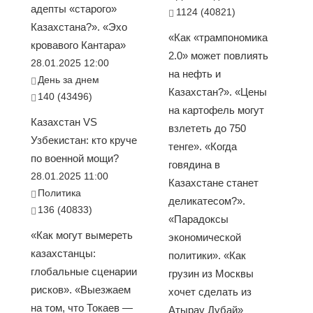
адепты «старого»
1124 (40821)
Казахстана?». «Эхо
«Как «трампономика
кровавого Кантара»
2.0» может повлиять
28.01.2025 12:00
на нефть и
День за днем
Казахстан?». «Цены
140 (43496)
на картофель могут
Казахстан VS
взлететь до 750
Узбекистан: кто круче
тенге». «Когда
по военной мощи?
говядина в
28.01.2025 11:00
Казахстане станет
Политика
деликатесом?».
136 (40833)
«Парадоксы
«Как могут вымереть
экономической
казахстанцы:
политики». «Как
глобальные сценарии
грузин из Москвы
рисков». «Выезжаем
хочет сделать из
на том, что Токаев —
Атырау Дубай»