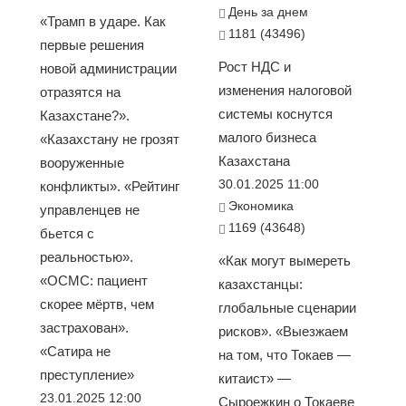
День за днем
«Трамп в ударе. Как
1181 (43496)
первые решения
Рост НДС и
новой администрации
изменения налоговой
отразятся на
системы коснутся
Казахстане?».
малого бизнеса
«Казахстану не грозят
Казахстана
вооруженные
30.01.2025 11:00
конфликты». «Рейтинг
Экономика
управленцев не
1169 (43648)
бьется с
реальностью».
«Как могут вымереть
«ОСМС: пациент
казахстанцы:
скорее мёртв, чем
глобальные сценарии
застрахован».
рисков». «Выезжаем
«Сатира не
на том, что Токаев —
преступление»
китаист» —
23.01.2025 12:00
Сыроежкин о Токаеве