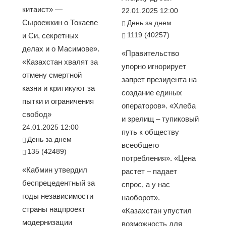
китаист» —
22.01.2025 12:00
Сыроежкин о Токаеве
День за днем
1119 (40257)
и Си, секретных
делах и о Масимове».
«Правительство
«Казахстан хвалят за
упорно игнорирует
отмену смертной
запрет президента на
казни и критикуют за
создание единых
пытки и ограничения
операторов». «Хлеба
свобод»
и зрелищ – тупиковый
24.01.2025 12:00
путь к обществу
День за днем
всеобщего
135 (42489)
потребления». «Цена
«Кабмин утвердил
растет – падает
беспрецедентный за
спрос, а у нас
годы независимости
наоборот».
страны нацпроект
«Казахстан упустил
модернизации
возможность для