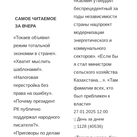
«Кабмин утвердил
беспрецедентный за
годы независимости
САМОЕ ЧИТАЕМОЕ
страны нацпроект
ЗА ВЧЕРА
модернизации
«Токаев объявил
энергетического и
режим тотальной
коммунального
экономии в стране».
секторов». «Если бы
«Хватит мыслить
я стал министром
шаблонами!».
сельского хозяйства
«Налоговая
Казахстана…». «Там
перестройка без
фамилии всех, кто
права на ошибку».
был приближен к
«Почему президент
власти»
РК публично
27.01.2025 12:00
поддержал народного
День за днем
писателя?».
1128 (40536)
«Приговоры по делам