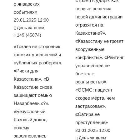
«Трамп в ударе. Как
о январских
первые решения
событиях»
новой администрации
29.01.2025 12:00
отразятся на
День за днем
Казахстане?».
149 (45874)
«Казахстану не грозят
«Токаев не сторонник
вооруженные
громких увольнений и
конфликты». «Рейтинг
публичных разборок».
управленцев не
«Риски для
бьется с
Казахстана». «В
реальностью».
Казахстане снова
«ОСМС: пациент
защищают семью
скорее мёртв, чем
Назарбаевых?».
застрахован».
«Безусловный
«Сатира не
базовый доход:
преступление»
почему
23.01.2025 12:00
заволновались
День за днем