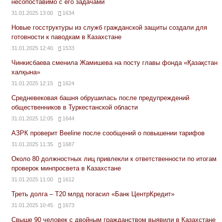
несопоставимо с его задачами
31.01.2025 13:00
1634
Новые госструктуры из служб гражданской защиты создали для
готовности к паводкам в Казахстане
31.01.2025 12:40
1533
Чинкисбаева сменила Жамишева на посту главы фонда «Қазақстан
халқына»
31.01.2025 12:15
1624
Средневековая башня обрушилась после предупреждений
общественников в Туркестанской области
31.01.2025 12:05
1644
АЗРК проверит Beeline после сообщений о повышении тарифов
31.01.2025 11:35
1687
Около 80 должностных лиц привлекли к ответственности по итогам
проверок минпросвета в Казахстане
31.01.2025 11:00
1612
Треть долга – Т20 млрд погасил «Банк ЦентрКредит»
31.01.2025 10:45
1673
Свыше 90 человек с двойным гражданством выявили в Казахстане