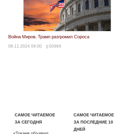
Война Миров. Трамп разгромил Сороса
Вой
08.11.2024 09:00
50969
08.
САМОЕ ЧИТАЕМОЕ
САМОЕ ЧИТАЕМОЕ
ЗА СЕГОДНЯ
ЗА ПОСЛЕДНИЕ 10
ДНЕЙ
«Токаев объявил