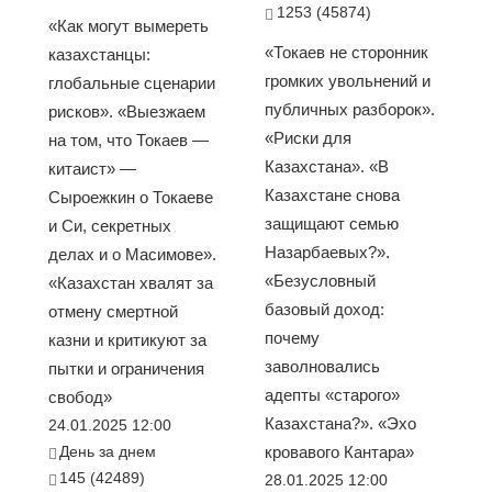
1253 (45874)
«Как могут вымереть
«Токаев не сторонник
казахстанцы:
громких увольнений и
глобальные сценарии
публичных разборок».
рисков». «Выезжаем
«Риски для
на том, что Токаев —
Казахстана». «В
китаист» —
Казахстане снова
Сыроежкин о Токаеве
защищают семью
и Си, секретных
Назарбаевых?».
делах и о Масимове».
«Безусловный
«Казахстан хвалят за
базовый доход:
отмену смертной
почему
казни и критикуют за
заволновались
пытки и ограничения
адепты «старого»
свобод»
Казахстана?». «Эхо
24.01.2025 12:00
День за днем
кровавого Кантара»
145 (42489)
28.01.2025 12:00