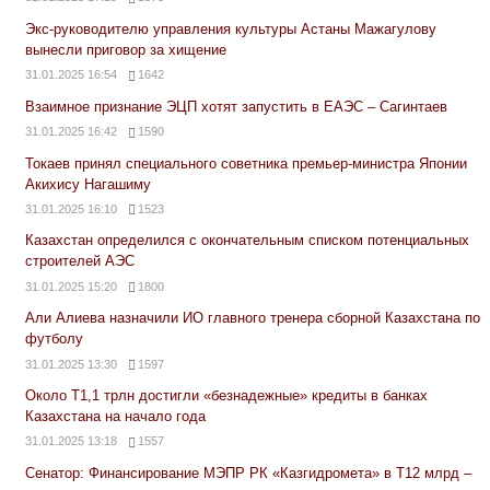
Экс-руководителю управления культуры Астаны Мажагулову
вынесли приговор за хищение
31.01.2025 16:54
1642
Взаимное признание ЭЦП хотят запустить в ЕАЭС – Сагинтаев
31.01.2025 16:42
1590
Токаев принял специального советника премьер-министра Японии
Акихису Нагашиму
31.01.2025 16:10
1523
Казахстан определился с окончательным списком потенциальных
строителей АЭС
31.01.2025 15:20
1800
Али Алиева назначили ИО главного тренера сборной Казахстана по
футболу
31.01.2025 13:30
1597
Около Т1,1 трлн достигли «безнадежные» кредиты в банках
Казахстана на начало года
31.01.2025 13:18
1557
Сенатор: Финансирование МЭПР РК «Казгидромета» в Т12 млрд –