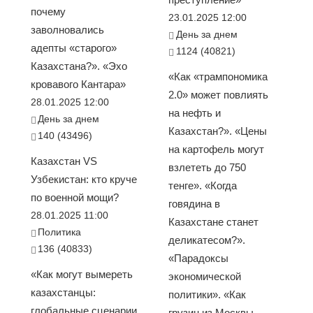
почему
23.01.2025 12:00
заволновались
День за днем
адепты «старого»
1124 (40821)
Казахстана?». «Эхо
«Как «трампономика
кровавого Кантара»
2.0» может повлиять
28.01.2025 12:00
на нефть и
День за днем
Казахстан?». «Цены
140 (43496)
на картофель могут
Казахстан VS
взлететь до 750
Узбекистан: кто круче
тенге». «Когда
по военной мощи?
говядина в
28.01.2025 11:00
Казахстане станет
Политика
деликатесом?».
136 (40833)
«Парадоксы
«Как могут вымереть
экономической
казахстанцы:
политики». «Как
глобальные сценарии
грузин из Москвы