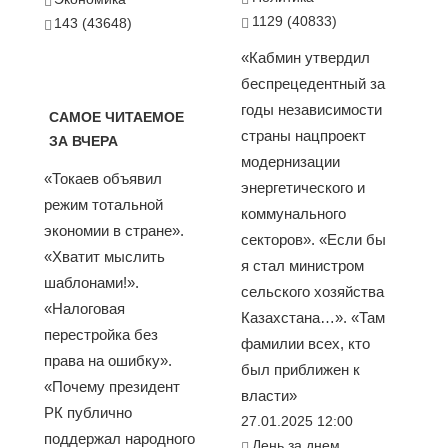
1129 (40833)
143 (43648)
«Кабмин утвердил
беспрецедентный за
годы независимости
САМОЕ ЧИТАЕМОЕ
страны нацпроект
ЗА ВЧЕРА
модернизации
«Токаев объявил
энергетического и
режим тотальной
коммунального
экономии в стране».
секторов». «Если бы
«Хватит мыслить
я стал министром
шаблонами!».
сельского хозяйства
«Налоговая
Казахстана…». «Там
перестройка без
фамилии всех, кто
права на ошибку».
был приближен к
«Почему президент
власти»
РК публично
27.01.2025 12:00
поддержал народного
День за днем