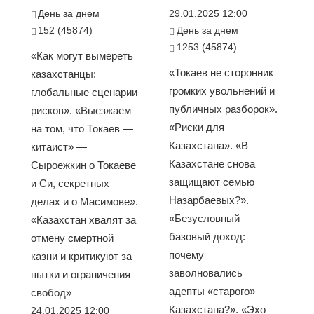
День за днем
29.01.2025 12:00
152 (45874)
День за днем
1253 (45874)
«Как могут вымереть
«Токаев не сторонник
казахстанцы:
громких увольнений и
глобальные сценарии
публичных разборок».
рисков». «Выезжаем
«Риски для
на том, что Токаев —
Казахстана». «В
китаист» —
Казахстане снова
Сыроежкин о Токаеве
защищают семью
и Си, секретных
Назарбаевых?».
делах и о Масимове».
«Безусловный
«Казахстан хвалят за
базовый доход:
отмену смертной
почему
казни и критикуют за
заволновались
пытки и ограничения
адепты «старого»
свобод»
Казахстана?». «Эхо
24.01.2025 12:00