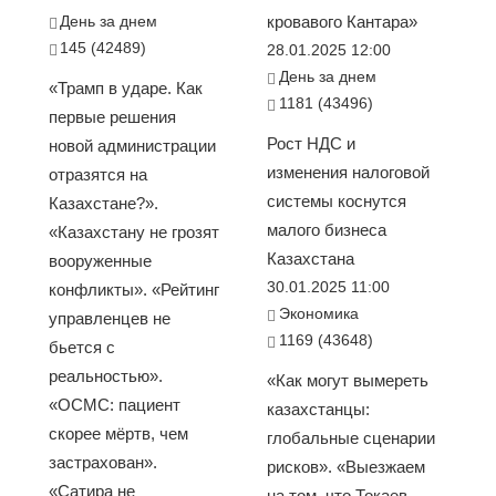
День за днем
кровавого Кантара»
145 (42489)
28.01.2025 12:00
День за днем
«Трамп в ударе. Как
1181 (43496)
первые решения
Рост НДС и
новой администрации
изменения налоговой
отразятся на
системы коснутся
Казахстане?».
малого бизнеса
«Казахстану не грозят
Казахстана
вооруженные
30.01.2025 11:00
конфликты». «Рейтинг
Экономика
управленцев не
1169 (43648)
бьется с
реальностью».
«Как могут вымереть
«ОСМС: пациент
казахстанцы:
скорее мёртв, чем
глобальные сценарии
застрахован».
рисков». «Выезжаем
«Сатира не
на том, что Токаев —