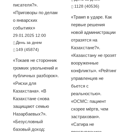
писателя?».
1128 (40536)
«Приговоры по делам
«Трамп в ударе. Как
о январских
первые решения
событиях»
новой администрации
29.01.2025 12:00
отразятся на
День за днем
Казахстане?».
149 (45874)
«Казахстану не грозят
«Токаев не сторонник
вооруженные
громких увольнений и
конфликты». «Рейтинг
публичных разборок».
управленцев не
«Риски для
бьется с
Казахстана». «В
реальностью».
Казахстане снова
«ОСМС: пациент
защищают семью
скорее мёртв, чем
Назарбаевых?».
застрахован».
«Безусловный
«Сатира не
базовый доход:
преступление»