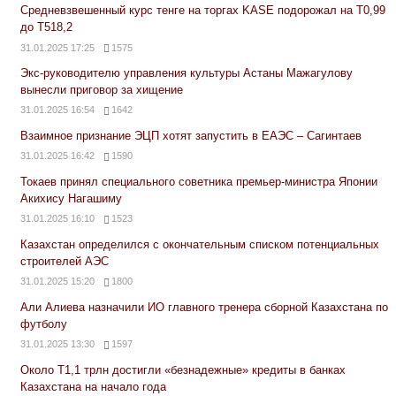
Средневзвешенный курс тенге на торгах KASE подорожал на Т0,99
до Т518,2
31.01.2025 17:25
1575
Экс-руководителю управления культуры Астаны Мажагулову
вынесли приговор за хищение
31.01.2025 16:54
1642
Взаимное признание ЭЦП хотят запустить в ЕАЭС – Сагинтаев
31.01.2025 16:42
1590
Токаев принял специального советника премьер-министра Японии
Акихису Нагашиму
31.01.2025 16:10
1523
Казахстан определился с окончательным списком потенциальных
строителей АЭС
31.01.2025 15:20
1800
Али Алиева назначили ИО главного тренера сборной Казахстана по
футболу
31.01.2025 13:30
1597
Около Т1,1 трлн достигли «безнадежные» кредиты в банках
Казахстана на начало года