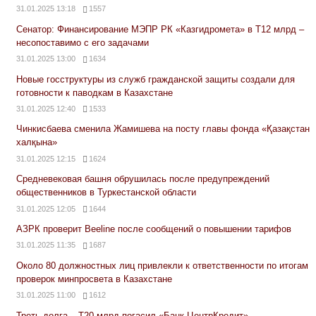
31.01.2025 13:18
1557
Сенатор: Финансирование МЭПР РК «Казгидромета» в Т12 млрд –
несопоставимо с его задачами
31.01.2025 13:00
1634
Новые госструктуры из служб гражданской защиты создали для
готовности к паводкам в Казахстане
31.01.2025 12:40
1533
Чинкисбаева сменила Жамишева на посту главы фонда «Қазақстан
халқына»
31.01.2025 12:15
1624
Средневековая башня обрушилась после предупреждений
общественников в Туркестанской области
31.01.2025 12:05
1644
АЗРК проверит Beeline после сообщений о повышении тарифов
31.01.2025 11:35
1687
Около 80 должностных лиц привлекли к ответственности по итогам
проверок минпросвета в Казахстане
31.01.2025 11:00
1612
Треть долга – Т20 млрд погасил «Банк ЦентрКредит»