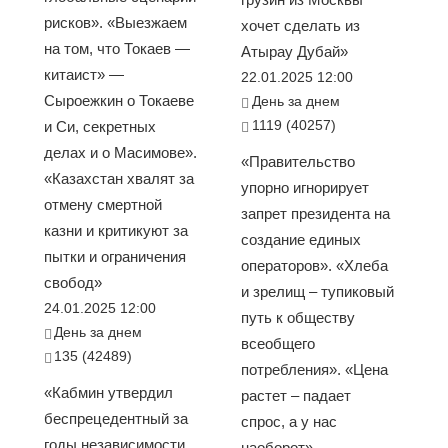
рисков». «Выезжаем
хочет сделать из
на том, что Токаев —
Атырау Дубай»
китаист» —
22.01.2025 12:00
Сыроежкин о Токаеве
День за днем
1119 (40257)
и Си, секретных
делах и о Масимове».
«Правительство
«Казахстан хвалят за
упорно игнорирует
отмену смертной
запрет президента на
казни и критикуют за
создание единых
пытки и ограничения
операторов». «Хлеба
свобод»
и зрелищ – тупиковый
24.01.2025 12:00
путь к обществу
День за днем
всеобщего
135 (42489)
потребления». «Цена
«Кабмин утвердил
растет – падает
беспрецедентный за
спрос, а у нас
годы независимости
наоборот».