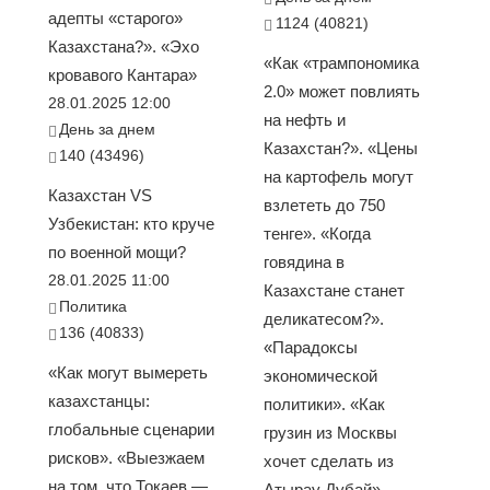
адепты «старого»
1124 (40821)
Казахстана?». «Эхо
«Как «трампономика
кровавого Кантара»
2.0» может повлиять
28.01.2025 12:00
на нефть и
День за днем
Казахстан?». «Цены
140 (43496)
на картофель могут
Казахстан VS
взлететь до 750
Узбекистан: кто круче
тенге». «Когда
по военной мощи?
говядина в
28.01.2025 11:00
Казахстане станет
Политика
деликатесом?».
136 (40833)
«Парадоксы
«Как могут вымереть
экономической
казахстанцы:
политики». «Как
глобальные сценарии
грузин из Москвы
рисков». «Выезжаем
хочет сделать из
на том, что Токаев —
Атырау Дубай»