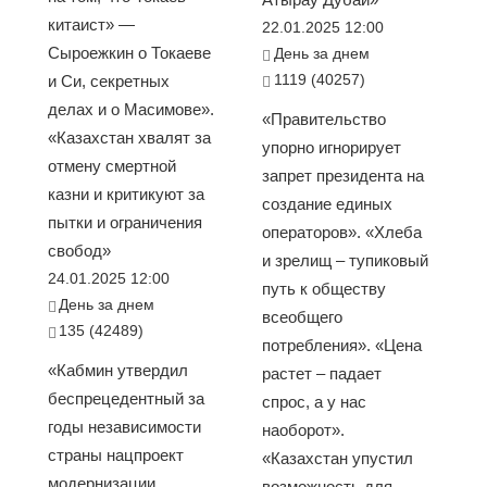
китаист» —
22.01.2025 12:00
Сыроежкин о Токаеве
День за днем
1119 (40257)
и Си, секретных
делах и о Масимове».
«Правительство
«Казахстан хвалят за
упорно игнорирует
отмену смертной
запрет президента на
казни и критикуют за
создание единых
пытки и ограничения
операторов». «Хлеба
свобод»
и зрелищ – тупиковый
24.01.2025 12:00
путь к обществу
День за днем
всеобщего
135 (42489)
потребления». «Цена
«Кабмин утвердил
растет – падает
беспрецедентный за
спрос, а у нас
годы независимости
наоборот».
страны нацпроект
«Казахстан упустил
модернизации
возможность для