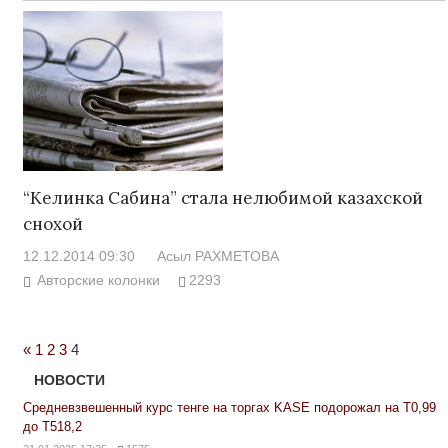
“Келинка Сабина” стала нелюбимой казахской
снохой
12.12.2014 09:30
Асыл РАХМЕТОВА
Авторские колонки
2293
Previous
«
1
2
3
4
Posts
НОВОСТИ
Средневзвешенный курс тенге на торгах KASE подорожал на Т0,99
до Т518,2