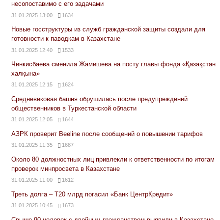
несопоставимо с его задачами
31.01.2025 13:00
1634
Новые госструктуры из служб гражданской защиты создали для
готовности к паводкам в Казахстане
31.01.2025 12:40
1533
Чинкисбаева сменила Жамишева на посту главы фонда «Қазақстан
халқына»
31.01.2025 12:15
1624
Средневековая башня обрушилась после предупреждений
общественников в Туркестанской области
31.01.2025 12:05
1644
АЗРК проверит Beeline после сообщений о повышении тарифов
31.01.2025 11:35
1687
Около 80 должностных лиц привлекли к ответственности по итогам
проверок минпросвета в Казахстане
31.01.2025 11:00
1612
Треть долга – Т20 млрд погасил «Банк ЦентрКредит»
31.01.2025 10:45
1673
Свыше 90 человек с двойным гражданством выявили в Казахстане