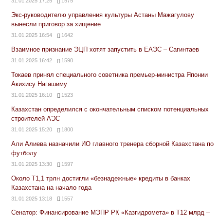
31.01.2025 17:25
1575
Экс-руководителю управления культуры Астаны Мажагулову
вынесли приговор за хищение
31.01.2025 16:54
1642
Взаимное признание ЭЦП хотят запустить в ЕАЭС – Сагинтаев
31.01.2025 16:42
1590
Токаев принял специального советника премьер-министра Японии
Акихису Нагашиму
31.01.2025 16:10
1523
Казахстан определился с окончательным списком потенциальных
строителей АЭС
31.01.2025 15:20
1800
Али Алиева назначили ИО главного тренера сборной Казахстана по
футболу
31.01.2025 13:30
1597
Около Т1,1 трлн достигли «безнадежные» кредиты в банках
Казахстана на начало года
31.01.2025 13:18
1557
Сенатор: Финансирование МЭПР РК «Казгидромета» в Т12 млрд –