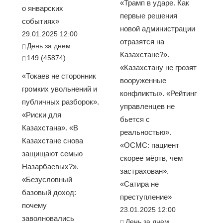
«Трамп в ударе. Как
о январских
первые решения
событиях»
новой администрации
29.01.2025 12:00
отразятся на
День за днем
Казахстане?».
149 (45874)
«Казахстану не грозят
«Токаев не сторонник
вооруженные
громких увольнений и
конфликты». «Рейтинг
публичных разборок».
управленцев не
«Риски для
бьется с
Казахстана». «В
реальностью».
Казахстане снова
«ОСМС: пациент
защищают семью
скорее мёртв, чем
Назарбаевых?».
застрахован».
«Безусловный
«Сатира не
базовый доход:
преступление»
почему
23.01.2025 12:00
заволновались
День за днем