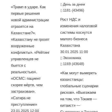
День за днем
«Трамп в ударе. Как
1181 (43496)
первые решения
Рост НДС и
новой администрации
изменения налоговой
отразятся на
системы коснутся
Казахстане?».
малого бизнеса
«Казахстану не грозят
Казахстана
вооруженные
30.01.2025 11:00
конфликты». «Рейтинг
Экономика
управленцев не
1169 (43648)
бьется с
реальностью».
«Как могут вымереть
«ОСМС: пациент
казахстанцы:
скорее мёртв, чем
глобальные сценарии
застрахован».
рисков». «Выезжаем
«Сатира не
на том, что Токаев —
преступление»
китаист» —
23.01.2025 12:00
Сыроежкин о Токаеве