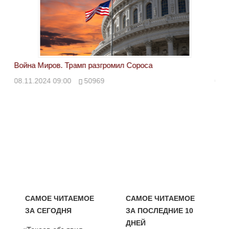
Война Миров. Трамп разгромил Сороса
Вой
08.11.2024 09:00
50969
08.
САМОЕ ЧИТАЕМОЕ
САМОЕ ЧИТАЕМОЕ
ЗА СЕГОДНЯ
ЗА ПОСЛЕДНИЕ 10
ДНЕЙ