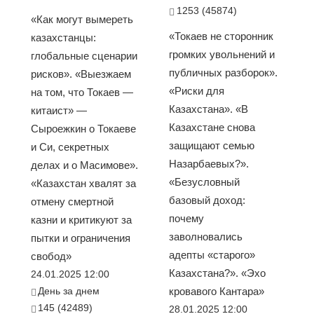
1253 (45874)
«Как могут вымереть
«Токаев не сторонник
казахстанцы:
громких увольнений и
глобальные сценарии
публичных разборок».
рисков». «Выезжаем
«Риски для
на том, что Токаев —
Казахстана». «В
китаист» —
Казахстане снова
Сыроежкин о Токаеве
защищают семью
и Си, секретных
Назарбаевых?».
делах и о Масимове».
«Безусловный
«Казахстан хвалят за
базовый доход:
отмену смертной
почему
казни и критикуют за
заволновались
пытки и ограничения
адепты «старого»
свобод»
Казахстана?». «Эхо
24.01.2025 12:00
День за днем
кровавого Кантара»
145 (42489)
28.01.2025 12:00