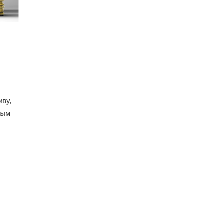
иву,
ным