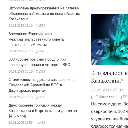
Штормовые предупреждения на пятницу
объявлены в Алматы и во всех областях
Казахстана
30.01.2025 21:10
1514
Заседание Евразийского
межправительственного совета
состоялось в Алматы
30.01.2025 20:15
1520
380 кубометров снега сошло при
профспуске лавин в четверг в ВКО
Кто владеет 
30.01.2025 20:10
1319
Казахстана?
Стали известны детали соглашения с
Саудовской Аравией по ВЭС в
26.09.2019 07:00
Джунгарских воротах
Общество
59
30.01.2025 19:10
1588
На самом деле, бо
Двусторонняя торговля между
Казахстаном и Кыргызстаном достигла
сверхбогачи. 162 
$1,6 млрд
узурпировали бол
30.01.2025 18:57
1482
благосостояния н