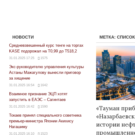
НОВОСТИ
МЕТКА:
СПИСОК
Средневзвешенный курс тенге на торгах
KASE подорожал на Т0,99 до Т518,2
31.01.2025 17:25
1575
Экс-руководителю управления культуры
Астаны Мажагулову вынесли приговор
за хищение
31.01.2025 16:54
1642
Взаимное признание ЭЦП хотят
запустить в ЕАЭС – Сагинтаев
31.01.2025 16:42
1590
«Тауман приб
«Назарбаевск
Токаев принял специального советника
премьер-министра Японии Акихису
истории неф
Нагашиму
промышленно
31.01.2025 16:10
1523