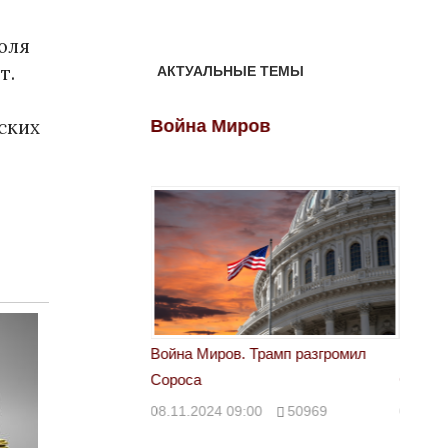
оля
т.
АКТУАЛЬНЫЕ ТЕМЫ
ских
ов
Война Миров
Войн
 Трамп разгромил
Война Миров. Трамп разгромил
Война 
Сороса
Сорос
00
50969
08.11.2024 09:00
50969
08.11.