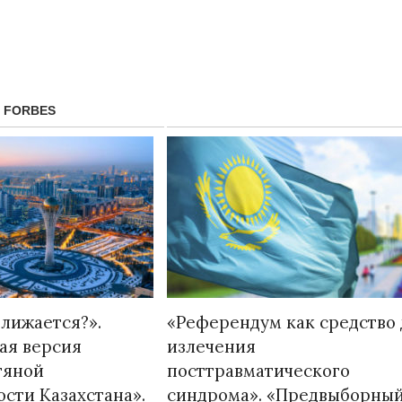
 FORBES
Народ выбрал свет
Странная заб
Дарига не ждё
17.10.2024 17:00
29972
лижается?».
«Референдум как средство 
Авиакомпании
ая версия
излечения
мошенниками
тяной
посттравматического
30.10.2024 14:
сти Казахстана».
синдрома». «Предвыборны