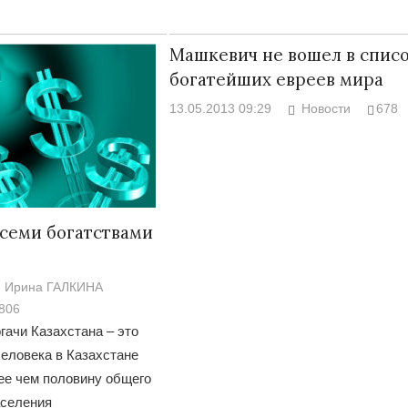
Машкевич не вошел в спис
богатейших евреев мира
13.05.2013 09:29
Новости
678
всеми богатствами
Ирина ГАЛКИНА
806
гачи Казахстана – это
человека в Казахстане
ее чем половину общего
аселения