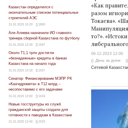
«Как правите
Казахстан определился с
разом игнори
окончательным списком потенциальных
строителей АЭС
Токаева». «Ш
31.01.2025 15:20
1800
Манипуляция
Али Алиева назначили ИО главного
то?». «Истоки
тренера сборной Казахстана по футболу
либеральног
31.01.2025 13:30
1597
Около Т1,1 трлн достигли
06.12.2023 12:00
«безнадежные» кредиты в банках
День за днем
Казахстана на начало года
Сетевой Казахстан
31.01.2025 13:18
1557
Сенатор: Финансирование МЭПР РК
«Казгидромета» в Т12 млрд –
несопоставимо с его задачами
31.01.2025 13:00
1634
Новые госструктуры из служб
гражданской защиты создали для
готовности к паводкам в Казахстане
31.01.2025 12:40
1533