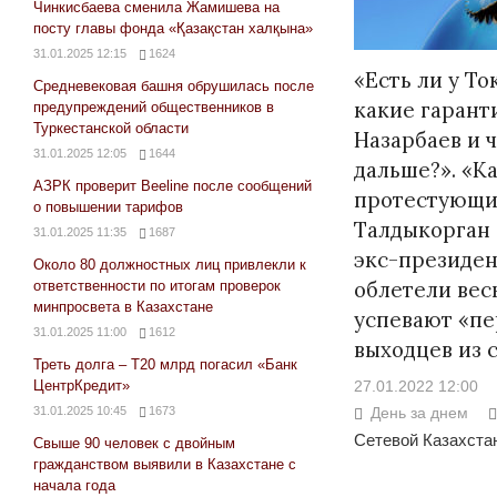
Чинкисбаева сменила Жамишева на
посту главы фонда «Қазақстан халқына»
31.01.2025 12:15
1624
«Есть ли у То
Средневековая башня обрушилась после
какие гарант
предупреждений общественников в
Туркестанской области
Назарбаев и ч
31.01.2025 12:05
1644
дальше?». «Ка
АЗРК проверит Beeline после сообщений
протестующи
о повышении тарифов
Талдыкорган 
31.01.2025 11:35
1687
экс-президен
Около 80 должностных лиц привлекли к
облетели вес
ответственности по итогам проверок
минпросвета в Казахстане
успевают «пе
31.01.2025 11:00
1612
выходцев из 
Треть долга – Т20 млрд погасил «Банк
27.01.2022 12:00
ЦентрКредит»
День за днем
31.01.2025 10:45
1673
Сетевой Казахстан
Свыше 90 человек с двойным
гражданством выявили в Казахстане с
начала года