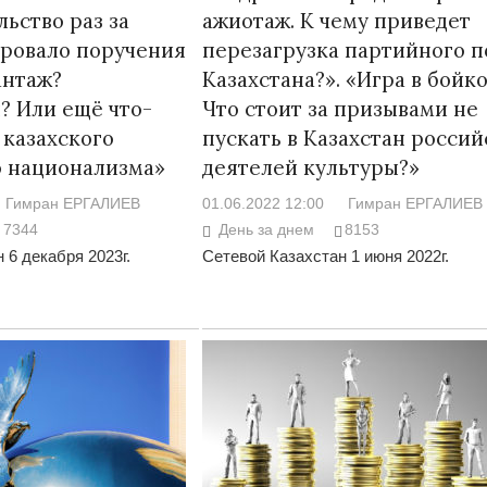
льство раз за
ажиотаж. К чему приведет
ровало поручения
перезагрузка партийного п
антаж?
Казахстана?». «Игра в бойко
? Или ещё что-
Что стоит за призывами не
 казахского
пускать в Казахстан россий
Война Мир
о национализма»
деятелей культуры?»
Гимран ЕРГАЛИЕВ
01.06.2022 12:00
Гимран ЕРГАЛИЕВ
7344
День за днем
8153
 6 декабря 2023г.
Сетевой Казахстан 1 июня 2022г.
Война Миров.
Сороса
08.11.2024 09: