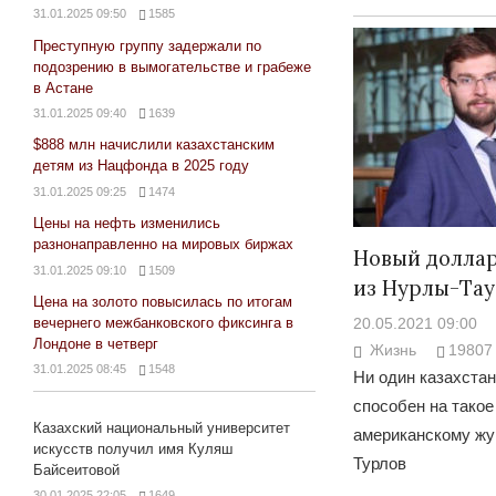
31.01.2025 09:50
1585
Преступную группу задержали по
подозрению в вымогательстве и грабеже
в Астане
31.01.2025 09:40
1639
$888 млн начислили казахстанским
детям из Нацфонда в 2025 году
31.01.2025 09:25
1474
Цены на нефть изменились
разнонаправленно на мировых биржах
Новый долла
31.01.2025 09:10
1509
из Нурлы-Тау
Цена на золото повысилась по итогам
20.05.2021 09:00
вечернего межбанковского фиксинга в
Лондоне в четверг
Жизнь
19807
31.01.2025 08:45
1548
Ни один казахста
способен на такое
Казахский национальный университет
американскому жу
искусств получил имя Куляш
Турлов
Байсеитовой
30.01.2025 22:05
1649