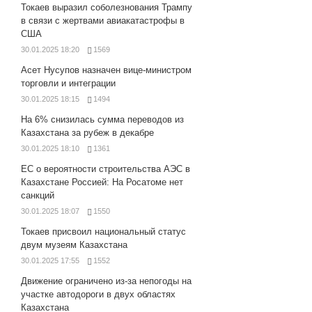
Токаев выразил соболезнования Трампу
в связи с жертвами авиакатастрофы в
США
30.01.2025 18:20
1569
Асет Нусупов назначен вице-министром
торговли и интеграции
30.01.2025 18:15
1494
На 6% снизилась сумма переводов из
Казахстана за рубеж в декабре
30.01.2025 18:10
1361
ЕС о вероятности строительства АЭС в
Казахстане Россией: На Росатоме нет
санкций
30.01.2025 18:07
1550
Токаев присвоил национальный статус
двум музеям Казахстана
30.01.2025 17:55
1552
Движение ограничено из-за непогоды на
участке автодороги в двух областях
Казахстана