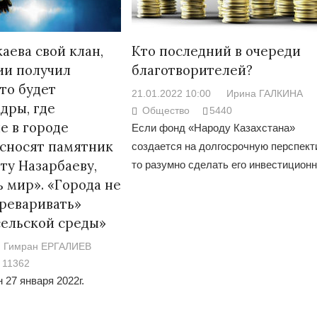
каева свой клан,
Кто последний в очереди
ии получил
благотворителей?
то будет
21.01.2022 10:00
Ирина ГАЛКИНА
дры, где
Общество
5440
е в городе
Если фонд «Народу Казахстана»
сносят памятник
создается на долгосрочную перспект
ту Назарбаеву,
то разумно сделать его инвестицион
ь мир». «Города не
реваривать»
сельской среды»
Гимран ЕРГАЛИЕВ
11362
 27 января 2022г.