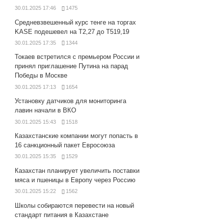
30.01.2025 17:46
1475
Средневзвешенный курс тенге на торгах
KASE подешевел на Т2,27 до Т519,19
30.01.2025 17:35
1344
Токаев встретился с премьером России и
принял приглашение Путина на парад
Победы в Москве
30.01.2025 17:13
1654
Установку датчиков для мониторинга
лавин начали в ВКО
30.01.2025 15:43
1518
Казахстанские компании могут попасть в
16 санкционный пакет Евросоюза
30.01.2025 15:35
1529
Казахстан планирует увеличить поставки
мяса и пшеницы в Европу через Россию
30.01.2025 15:22
1562
Школы собираются перевести на новый
стандарт питания в Казахстане