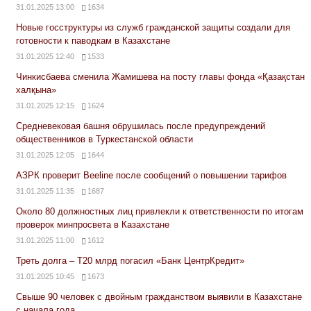
31.01.2025 13:00
1634
Новые госструктуры из служб гражданской защиты создали для
готовности к паводкам в Казахстане
31.01.2025 12:40
1533
Чинкисбаева сменила Жамишева на посту главы фонда «Қазақстан
халқына»
31.01.2025 12:15
1624
Средневековая башня обрушилась после предупреждений
общественников в Туркестанской области
31.01.2025 12:05
1644
АЗРК проверит Beeline после сообщений о повышении тарифов
31.01.2025 11:35
1687
Около 80 должностных лиц привлекли к ответственности по итогам
проверок минпросвета в Казахстане
31.01.2025 11:00
1612
Треть долга – Т20 млрд погасил «Банк ЦентрКредит»
31.01.2025 10:45
1673
Свыше 90 человек с двойным гражданством выявили в Казахстане
с начала года