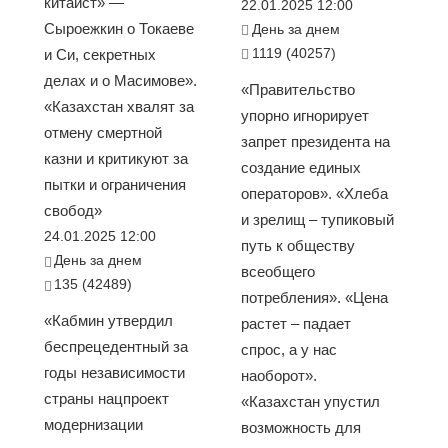
китаист» —
22.01.2025 12:00
Сыроежкин о Токаеве
День за днем
1119 (40257)
и Си, секретных
делах и о Масимове».
«Правительство
«Казахстан хвалят за
упорно игнорирует
отмену смертной
запрет президента на
казни и критикуют за
создание единых
пытки и ограничения
операторов». «Хлеба
свобод»
и зрелищ – тупиковый
24.01.2025 12:00
путь к обществу
День за днем
всеобщего
135 (42489)
потребления». «Цена
«Кабмин утвердил
растет – падает
беспрецедентный за
спрос, а у нас
годы независимости
наоборот».
страны нацпроект
«Казахстан упустил
модернизации
возможность для