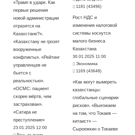
«Трамп в ударе. Как
1181 (43496)
первые решения
Рост НДС и
новой администрации
изменения налоговой
отразятся на
системы коснутся
Казахстане?».
малого бизнеса
«Казахстану не грозят
Казахстана
вооруженные
30.01.2025 11:00
конфликты». «Рейтинг
Экономика
управленцев не
1169 (43648)
бьется с
реальностью».
«Как могут вымереть
«ОСМС: пациент
казахстанцы:
скорее мёртв, чем
глобальные сценарии
застрахован».
рисков». «Выезжаем
«Сатира не
на том, что Токаев —
преступление»
китаист» —
23.01.2025 12:00
Сыроежкин о Токаеве
День за днем