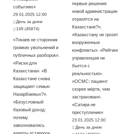
первые решения
событиях»
новой администрации
29.01.2025 12:00
отразятся на
День за днем
Казахстане?».
149 (45874)
«Казахстану не грозят
«Токаев не сторонник
вооруженные
громких увольнений и
конфликты». «Рейтинг
публичных разборок».
управленцев не
«Риски для
бьется с
Казахстана». «В
реальностью».
Казахстане снова
«ОСМС: пациент
защищают семью
скорее мёртв, чем
Назарбаевых?».
застрахован».
«Безусловный
«Сатира не
базовый доход:
преступление»
почему
23.01.2025 12:00
заволновались
День за днем
адепты «старого»