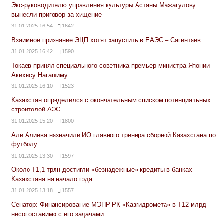
Экс-руководителю управления культуры Астаны Мажагулову
вынесли приговор за хищение
31.01.2025 16:54
1642
Взаимное признание ЭЦП хотят запустить в ЕАЭС – Сагинтаев
31.01.2025 16:42
1590
Токаев принял специального советника премьер-министра Японии
Акихису Нагашиму
31.01.2025 16:10
1523
Казахстан определился с окончательным списком потенциальных
строителей АЭС
31.01.2025 15:20
1800
Али Алиева назначили ИО главного тренера сборной Казахстана по
футболу
31.01.2025 13:30
1597
Около Т1,1 трлн достигли «безнадежные» кредиты в банках
Казахстана на начало года
31.01.2025 13:18
1557
Сенатор: Финансирование МЭПР РК «Казгидромета» в Т12 млрд –
несопоставимо с его задачами