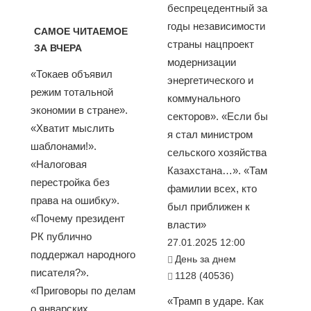
беспрецедентный за
годы независимости
САМОЕ ЧИТАЕМОЕ
страны нацпроект
ЗА ВЧЕРА
модернизации
«Токаев объявил
энергетического и
режим тотальной
коммунального
экономии в стране».
секторов». «Если бы
«Хватит мыслить
я стал министром
шаблонами!».
сельского хозяйства
«Налоговая
Казахстана…». «Там
перестройка без
фамилии всех, кто
права на ошибку».
был приближен к
«Почему президент
власти»
РК публично
27.01.2025 12:00
поддержал народного
День за днем
писателя?».
1128 (40536)
«Приговоры по делам
«Трамп в ударе. Как
о январских