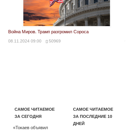
Война Миров. Трамп разгромил Сороса
Вой
08.11.2024 09:00
50969
08.
САМОЕ ЧИТАЕМОЕ
САМОЕ ЧИТАЕМОЕ
ЗА СЕГОДНЯ
ЗА ПОСЛЕДНИЕ 10
ДНЕЙ
«Токаев объявил