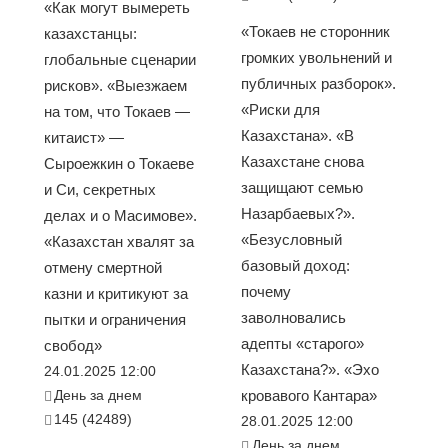
«Как могут вымереть
«Токаев не сторонник
казахстанцы:
громких увольнений и
глобальные сценарии
публичных разборок».
рисков». «Выезжаем
«Риски для
на том, что Токаев —
Казахстана». «В
китаист» —
Казахстане снова
Сыроежкин о Токаеве
защищают семью
и Си, секретных
Назарбаевых?».
делах и о Масимове».
«Безусловный
«Казахстан хвалят за
базовый доход:
отмену смертной
почему
казни и критикуют за
заволновались
пытки и ограничения
адепты «старого»
свобод»
Казахстана?». «Эхо
24.01.2025 12:00
День за днем
кровавого Кантара»
145 (42489)
28.01.2025 12:00
День за днем