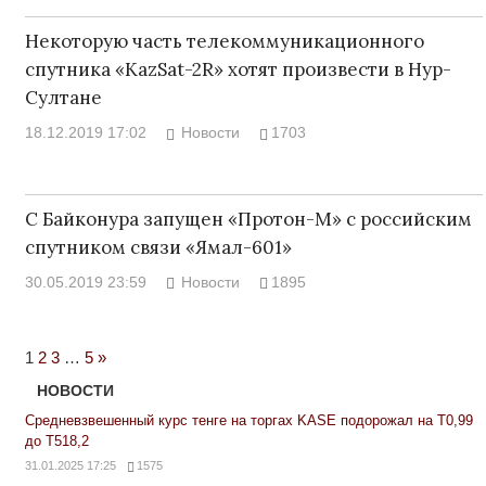
Некоторую часть телекоммуникационного
спутника «KazSat-2R» хотят произвести в Нур-
Султане
18.12.2019 17:02
Новости
1703
С Байконура запущен «Протон-М» с российским
спутником связи «Ямал-601»
30.05.2019 23:59
Новости
1895
Next
1
2
3
…
5
»
Posts
НОВОСТИ
Средневзвешенный курс тенге на торгах KASE подорожал на Т0,99
до Т518,2
31.01.2025 17:25
1575