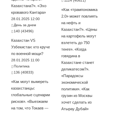
1124 (40821)
Казахстана?». «Эхо
«Как «трампономика
кровавого Кантара»
2.0» может повлиять
28.01.2025 12:00
на нефть и
День за днем
Казахстан?». «Цены
140 (43496)
на картофель могут
Казахстан VS
взлететь до 750
Узбекистан: кто круче
тенге». «Когда
по военной мощи?
говядина в
28.01.2025 11:00
Казахстане станет
Политика
деликатесом?».
136 (40833)
«Парадоксы
«Как могут вымереть
экономической
казахстанцы:
политики». «Как
глобальные сценарии
грузин из Москвы
рисков». «Выезжаем
хочет сделать из
на том, что Токаев —
Атырау Дубай»