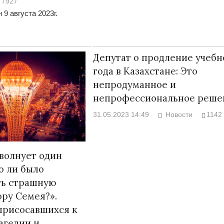
7927
 9 августа 2023г.
Депутат о продление учебн
года в Казахстане: Это
непродуманное и
непрофессиональное реше
31.05.2023 14:49
Новости
1142
 волнует один
о ли было
ть страшную
ору Семея?».
присосавшихся к
агедии и