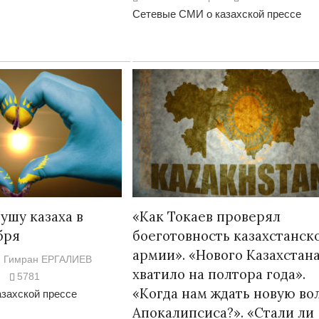
Сетевые СМИ о казахской прессе
Война Мир
ушу казаха в
«Как Токаев проверял
бря
боеготовность казахстанск
Война Миров.
армии». «Нового Казахстан
Гимран ЕРГАЛИЕВ
Сороса
хватило на полтора года».
5781
«Когда нам ждать новую во
08.11.2024 09:
захской прессе
Апокалипсиса?». «Стали ли