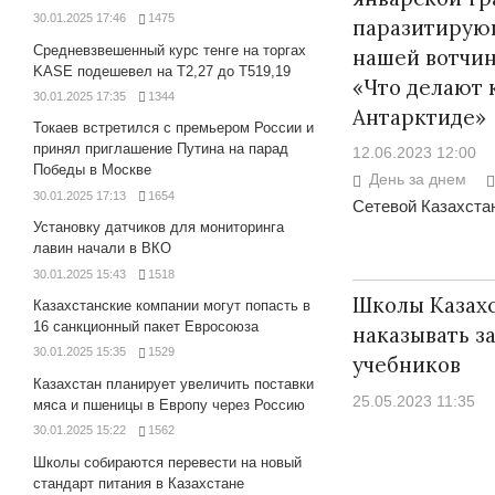
30.01.2025 17:46
1475
паразитирующ
Средневзвешенный курс тенге на торгах
нашей вотчин
KASE подешевел на Т2,27 до Т519,19
«Что делают 
30.01.2025 17:35
1344
Антарктиде»
Токаев встретился с премьером России и
принял приглашение Путина на парад
12.06.2023 12:00
Победы в Москве
День за днем
30.01.2025 17:13
1654
Сетевой Казахстан
Установку датчиков для мониторинга
лавин начали в ВКО
30.01.2025 15:43
1518
Школы Казахс
Казахстанские компании могут попасть в
16 санкционный пакет Евросоюза
наказывать з
30.01.2025 15:35
1529
учебников
Казахстан планирует увеличить поставки
25.05.2023 11:35
мяса и пшеницы в Европу через Россию
30.01.2025 15:22
1562
Школы собираются перевести на новый
стандарт питания в Казахстане