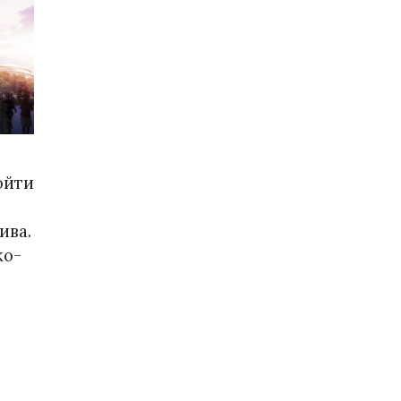
ойти
ива.
ко-