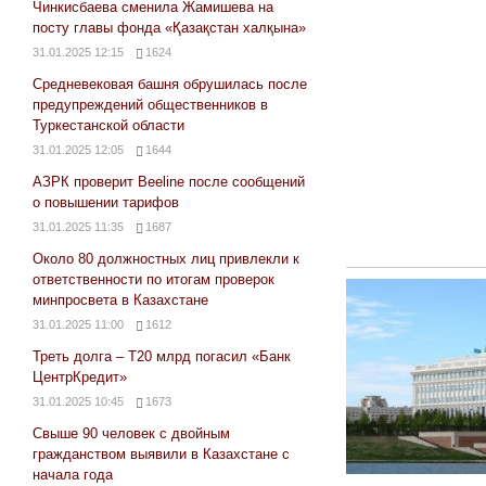
Чинкисбаева сменила Жамишева на
посту главы фонда «Қазақстан халқына»
31.01.2025 12:15
1624
Средневековая башня обрушилась после
предупреждений общественников в
Туркестанской области
31.01.2025 12:05
1644
АЗРК проверит Beeline после сообщений
о повышении тарифов
31.01.2025 11:35
1687
Около 80 должностных лиц привлекли к
ответственности по итогам проверок
минпросвета в Казахстане
31.01.2025 11:00
1612
Треть долга – Т20 млрд погасил «Банк
ЦентрКредит»
31.01.2025 10:45
1673
Свыше 90 человек с двойным
гражданством выявили в Казахстане с
начала года