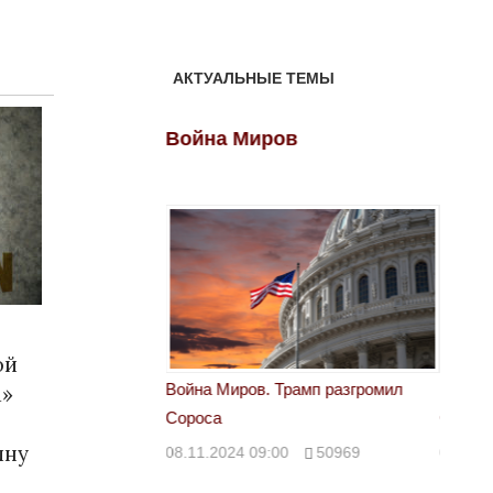
АКТУАЛЬНЫЕ ТЕМЫ
ов
Война Миров
Войн
ой
 Трамп разгромил
Война Миров. Трамп разгромил
Война 
а»
Сороса
Сорос
лну
00
50969
08.11.2024 09:00
50969
08.11.