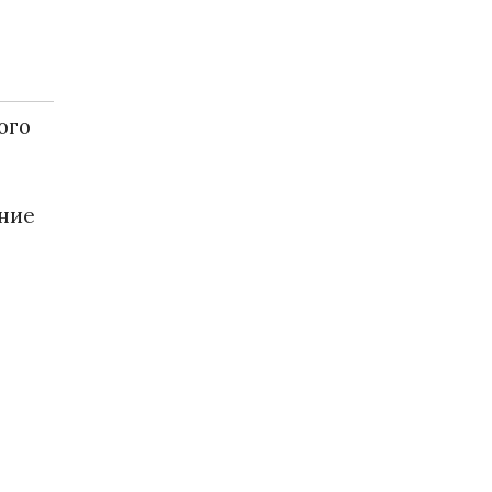
ого
ние