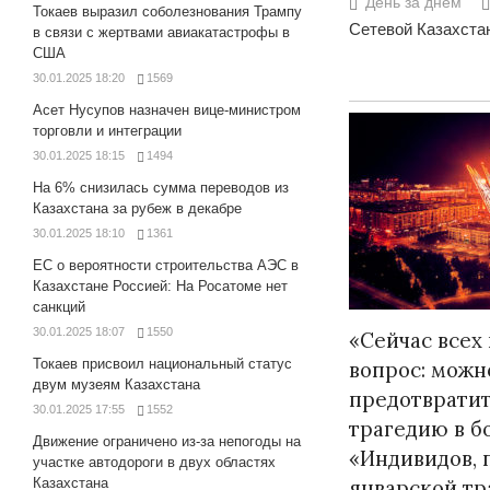
День за днем
Токаев выразил соболезнования Трампу
Сетевой Казахстан
в связи с жертвами авиакатастрофы в
США
30.01.2025 18:20
1569
Асет Нусупов назначен вице-министром
торговли и интеграции
30.01.2025 18:15
1494
На 6% снизилась сумма переводов из
Казахстана за рубеж в декабре
30.01.2025 18:10
1361
ЕС о вероятности строительства АЭС в
Казахстане Россией: На Росатоме нет
санкций
30.01.2025 18:07
1550
«Сейчас всех
Токаев присвоил национальный статус
вопрос: можн
двум музеям Казахстана
предотврати
30.01.2025 17:55
1552
трагедию в б
Движение ограничено из-за непогоды на
«Индивидов, 
участке автодороги в двух областях
Казахстана
январской тр