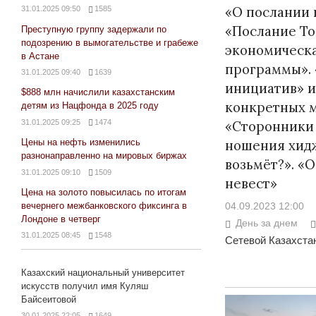
«О послании 
31.01.2025 09:50
1585
«Послание То
Преступную группу задержали по
подозрению в вымогательстве и грабеже
экономическа
в Астане
программы».
31.01.2025 09:40
1639
инициатив» и
$888 млн начислили казахстанским
конкретных м
детям из Нацфонда в 2025 году
31.01.2025 09:25
1474
«Сторонники
ношения хидж
Цены на нефть изменились
разнонаправленно на мировых биржах
возьмёт?». «О
31.01.2025 09:10
1509
невест»
Цена на золото повысилась по итогам
04.09.2023 12:00
вечернего межбанковского фиксинга в
Лондоне в четверг
День за днем
31.01.2025 08:45
1548
Сетевой Казахстан
Казахский национальный университет
искусств получил имя Куляш
Байсеитовой
30.01.2025 22:05
1649