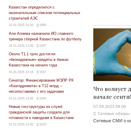
Казахстан определился с
окончательным списком потенциальных
строителей АЭС
31.01.2025 15:20
1800
Али Алиева назначили ИО главного
тренера сборной Казахстана по футболу
31.01.2025 13:30
1597
Около Т1,1 трлн достигли
«безнадежные» кредиты в банках
Казахстана на начало года
31.01.2025 13:18
1557
Сенатор: Финансирование МЭПР РК
«Казгидромета» в Т12 млрд –
Что волнует д
несопоставимо с его задачами
начале сентя
31.01.2025 13:00
1634
07.09.2023 08:00
Новые госструктуры из служб
гражданской защиты создали для
Сетевые обзоры
готовности к паводкам в Казахстане
Сетевые СМИ о ка
31.01.2025 12:40
1533