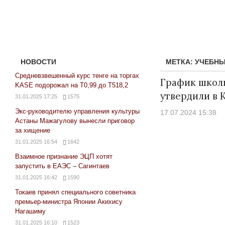
НОВОСТИ
МЕТКА:
УЧЕБНЫ
Средневзвешенный курс тенге на торгах
График школ
KASE подорожал на Т0,99 до Т518,2
утвердили в 
31.01.2025 17:25
1575
Экс-руководителю управления культуры
17.07.2024 15:38
Астаны Мажагулову вынесли приговор
за хищение
31.01.2025 16:54
1642
Взаимное признание ЭЦП хотят
запустить в ЕАЭС – Сагинтаев
31.01.2025 16:42
1590
Токаев принял специального советника
премьер-министра Японии Акихису
Нагашиму
31.01.2025 16:10
1523