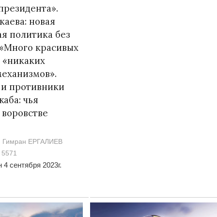
президента».
каева: новая
я политика без
 «Много красивых
 «никаких
еханизмов».
 и противники
аба: чья
 воровстве
Гимран ЕРГАЛИЕВ
5571
 4 сентября 2023г.