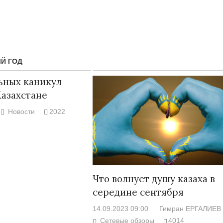
Й ГОД
ьных каникул
Казахстане
Новости
2022
Народ выбрал свет
Странная заб
Дарига не ждё
17.10.2024 17:00
29972
Что волнует душу казаха в
Авиакомпании
середине сентября
мошенниками
14.09.2023 09:00
Гимран ЕРГАЛИЕВ
30.10.2024 14:
Сетевые обзоры
4014