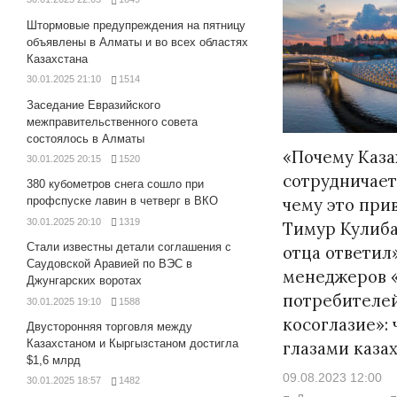
Штормовые предупреждения на пятницу
объявлены в Алматы и во всех областях
Казахстана
30.01.2025 21:10
1514
Заседание Евразийского
межправительственного совета
состоялось в Алматы
«Почему Каза
30.01.2025 20:15
1520
сотрудничает
380 кубометров снега сошло при
чему это прив
профспуске лавин в четверг в ВКО
30.01.2025 20:10
1319
Тимур Кулиба
Стали известны детали соглашения с
отца ответил
Саудовской Аравией по ВЭС в
менеджеров «
Джунгарских воротах
потребителей
30.01.2025 19:10
1588
косоглазие»: 
Двусторонняя торговля между
Казахстаном и Кыргызстаном достигла
глазами каза
$1,6 млрд
09.08.2023 12:00
30.01.2025 18:57
1482