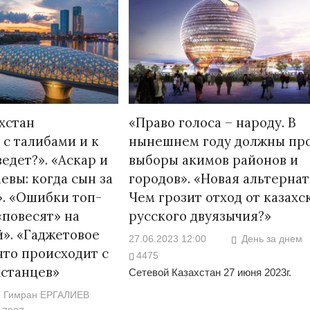
хстан
«Право голоса – народу. В
 с талибами и к
нынешнем году должны пр
едет?». «Аскар и
выборы акимов районов и
евы: когда сын за
городов». «Новая альтернат
». «Ошибки топ-
Чем грозит отход от казахс
повесят» на
русского двуязычия?»
». «Гаджетовое
27.06.2023 12:00
День за днем
что происходит с
4475
хстанцев»
Сетевой Казахстан 27 июня 2023г.
Гимран ЕРГАЛИЕВ