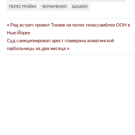
ПЕРЕСТРОЙКА
ЧЕРНИЧЕНКО
ЩАЦКИХ
Previous
Ряд встреч провел Токаев на полях генассамблеи ООН в
Навигация
Post:
Нью-Йорке
по
Next
Суд санкционировал арест главврача алматинской
Post:
горбольницы на два месяца
записям