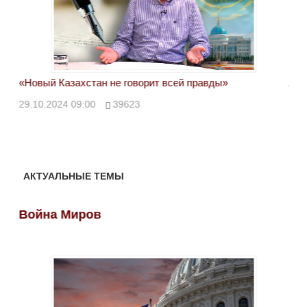
«Новый Казахстан не говорит всей правды»
Лон
ми
29.10.2024 09:00
39623
28.
АКТУАЛЬНЫЕ ТЕМЫ
Война Миров
Во