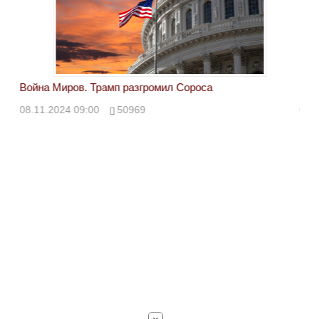
Война Миров. Трамп разгромил Сороса
Вой
08.11.2024 09:00
50969
08.