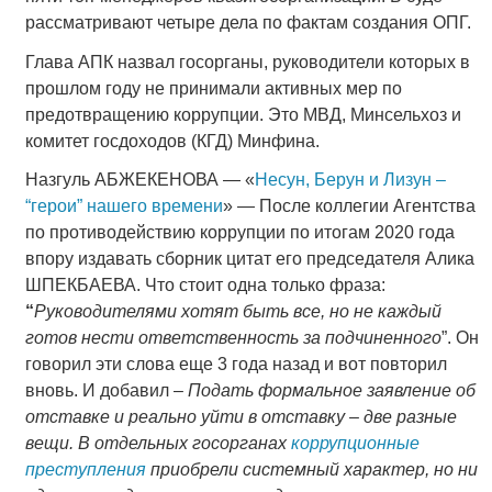
рассматривают четыре дела по фактам создания ОПГ.
Глава АПК назвал госорганы, руководители которых в
прошлом году не принимали активных мер по
предотвращению коррупции. Это МВД, Минсельхоз и
комитет госдоходов (КГД) Минфина.
Назгуль АБЖЕКЕНОВА — «
Несун, Берун и Лизун –
“герои” нашего времени
» — После коллегии Агентства
по противодействию коррупции по итогам 2020 года
впору издавать сборник цитат его председателя Алика
ШПЕКБАЕВА. Что стоит одна только фраза:
“
Руководителями хотят быть все, но не каждый
готов нести ответственность за подчиненного
”. Он
говорил эти слова еще 3 года назад и вот повторил
вновь. И добавил –
Подать формальное заявление об
отставке и реально уйти в отставку – две разные
вещи. В отдельных госорганах
коррупционные
преступления
приобрели системный характер, но ни