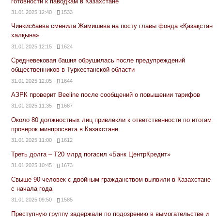
готовности к паводкам в Казахстане
31.01.2025 12:40
1533
Чинкисбаева сменила Жамишева на посту главы фонда «Қазақстан
халқына»
31.01.2025 12:15
1624
Средневековая башня обрушилась после предупреждений
общественников в Туркестанской области
31.01.2025 12:05
1644
АЗРК проверит Beeline после сообщений о повышении тарифов
31.01.2025 11:35
1687
Около 80 должностных лиц привлекли к ответственности по итогам
проверок минпросвета в Казахстане
31.01.2025 11:00
1612
Треть долга – Т20 млрд погасил «Банк ЦентрКредит»
31.01.2025 10:45
1673
Свыше 90 человек с двойным гражданством выявили в Казахстане
с начала года
31.01.2025 09:50
1585
Преступную группу задержали по подозрению в вымогательстве и