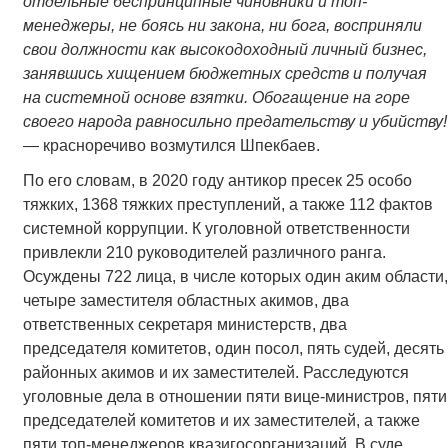
отдельные беспринципные чиновники и топ-
менеджеры, не боясь ни закона, ни бога, восприняли
свои должности как высокодоходный личный бизнес,
занявшись хищением бюджетных средств и получая
на системной основе взятки. Обогащение на горе
своего народа равносильно предательству и убийству!
— красноречиво возмутился Шпекбаев.
По его словам, в 2020 году антикор пресек 25 особо
тяжких, 1368 тяжких преступлений, а также 112 фактов
системной коррупции. К уголовной ответственности
привлекли 210 руководителей различного ранга.
Осуждены 722 лица, в числе которых один аким области,
четыре заместителя областных акимов, два
ответственных секретаря министерств, два
председателя комитетов, один посол, пять судей, десять
районных акимов и их заместителей. Расследуются
уголовные дела в отношении пяти вице-министров, пяти
председателей комитетов и их заместителей, а также
пяти топ-менеджеров квазигосорганизаций. В суде