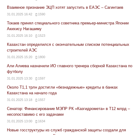
Взаимное признание ЭЦП хотят запустить в ЕАЭС – Сагинтаев
31.01.2025 16:42
1590
Токаев принял специального советника премьер-министра Японии
Акихису Нагашиму
31.01.2025 16:10
1523
Казахстан определился с окончательным списком потенциальных
строителей АЭС
31.01.2025 15:20
1800
Али Алиева назначили ИО главного тренера сборной Казахстана по
футболу
31.01.2025 13:30
1597
Около Т1,1 трлн достигли «безнадежные» кредиты в банках
Казахстана на начало года
31.01.2025 13:18
1557
Сенатор: Финансирование МЭПР РК «Казгидромета» в Т12 млрд –
несопоставимо с его задачами
31.01.2025 13:00
1634
Новые госструктуры из служб гражданской защиты создали для