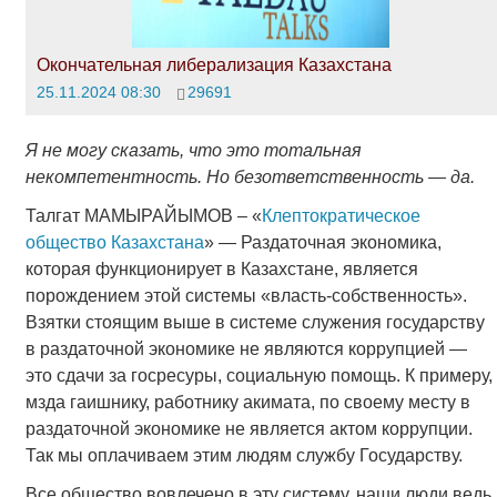
Окончательная либерализация Казахстана
25.11.2024 08:30
29691
Я не могу сказать, что это тотальная
некомпетентность. Но безответственность — да.
Талгат МАМЫРАЙЫМОВ – «
Клептократическое
общество Казахстана
» — Раздаточная экономика,
которая функционирует в Казахстане, является
порождением этой системы «власть-собственность».
Взятки стоящим выше в системе служения государству
в раздаточной экономике не являются коррупцией —
это сдачи за госресуры, социальную помощь. К примеру,
мзда гаишнику, работнику акимата, по своему месту в
раздаточной экономике не является актом коррупции.
Так мы оплачиваем этим людям службу Государству.
Все общество вовлечено в эту систему, наши люди ведь