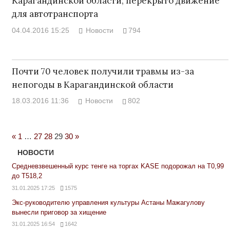
Карагандинской области; перекрыто движение
для автотранспорта
04.04.2016 15:25
Новости
794
Почти 70 человек получили травмы из-за
непогоды в Карагандинской области
18.03.2016 11:36
Новости
802
Previous
Next
«
1
…
27
28
29
30
»
Posts
Posts
НОВОСТИ
Средневзвешенный курс тенге на торгах KASE подорожал на Т0,99
до Т518,2
31.01.2025 17:25
1575
Экс-руководителю управления культуры Астаны Мажагулову
вынесли приговор за хищение
31.01.2025 16:54
1642