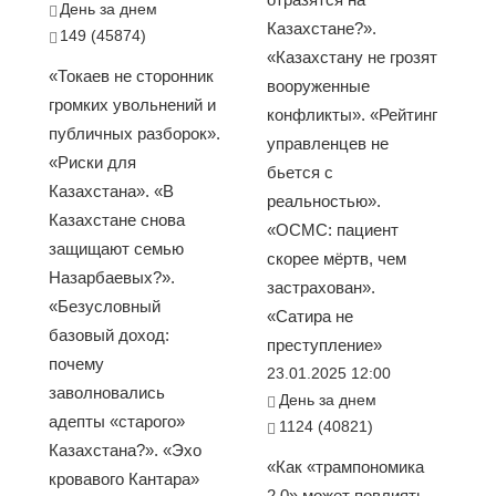
День за днем
Казахстане?».
149 (45874)
«Казахстану не грозят
«Токаев не сторонник
вооруженные
громких увольнений и
конфликты». «Рейтинг
публичных разборок».
управленцев не
«Риски для
бьется с
Казахстана». «В
реальностью».
Казахстане снова
«ОСМС: пациент
защищают семью
скорее мёртв, чем
Назарбаевых?».
застрахован».
«Безусловный
«Сатира не
базовый доход:
преступление»
почему
23.01.2025 12:00
заволновались
День за днем
адепты «старого»
1124 (40821)
Казахстана?». «Эхо
«Как «трампономика
кровавого Кантара»
2.0» может повлиять