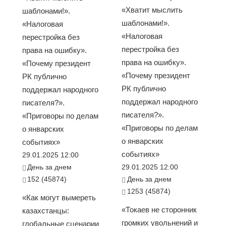
«Хватит мыслить
шаблонами!».
шаблонами!».
«Налоговая
«Налоговая
перестройка без
перестройка без
права на ошибку».
права на ошибку».
«Почему президент
«Почему президент
РК публично
РК публично
поддержал народного
поддержал народного
писателя?».
писателя?».
«Приговоры по делам
«Приговоры по делам
о январских
о январских
событиях»
событиях»
29.01.2025 12:00
День за днем
29.01.2025 12:00
152 (45874)
День за днем
1253 (45874)
«Как могут вымереть
«Токаев не сторонник
казахстанцы:
громких увольнений и
глобальные сценарии