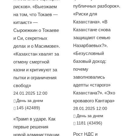
публичных разборок».
рисков». «Выезжаем
«Риски для
на том, что Токаев —
Казахстана». «В
китаист» —
Казахстане снова
Сыроежкин о Токаеве
защищают семью
и Си, секретных
Назарбаевых?».
делах и о Масимове».
«Безусловный
«Казахстан хвалят за
базовый доход:
отмену смертной
почему
казни и критикуют за
заволновались
пытки и ограничения
адепты «старого»
свобод»
Казахстана?». «Эхо
24.01.2025 12:00
День за днем
кровавого Кантара»
145 (42489)
28.01.2025 12:00
День за днем
«Трамп в ударе. Как
1181 (43496)
первые решения
Рост НДС и
новой администрации