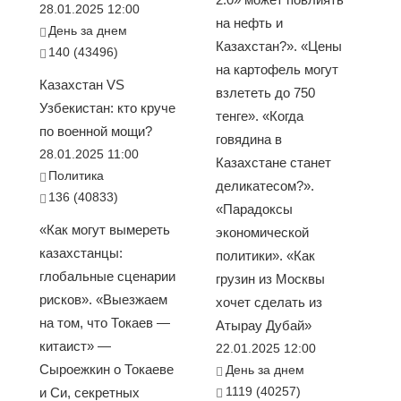
28.01.2025 12:00
на нефть и
День за днем
Казахстан?». «Цены
140 (43496)
на картофель могут
Казахстан VS
взлететь до 750
Узбекистан: кто круче
тенге». «Когда
по военной мощи?
говядина в
28.01.2025 11:00
Казахстане станет
Политика
деликатесом?».
136 (40833)
«Парадоксы
«Как могут вымереть
экономической
казахстанцы:
политики». «Как
глобальные сценарии
грузин из Москвы
рисков». «Выезжаем
хочет сделать из
на том, что Токаев —
Атырау Дубай»
китаист» —
22.01.2025 12:00
Сыроежкин о Токаеве
День за днем
1119 (40257)
и Си, секретных