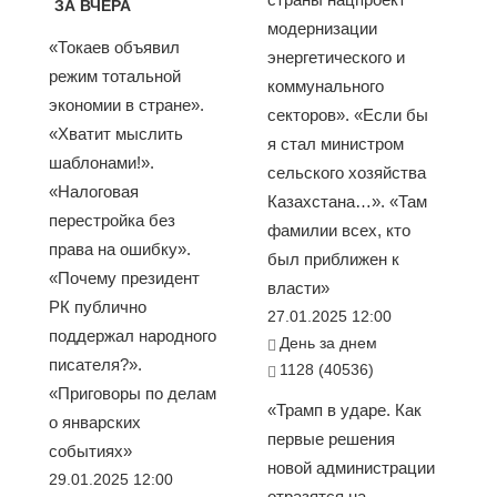
ЗА ВЧЕРА
модернизации
«Токаев объявил
энергетического и
режим тотальной
коммунального
экономии в стране».
секторов». «Если бы
«Хватит мыслить
я стал министром
шаблонами!».
сельского хозяйства
«Налоговая
Казахстана…». «Там
перестройка без
фамилии всех, кто
права на ошибку».
был приближен к
«Почему президент
власти»
РК публично
27.01.2025 12:00
поддержал народного
День за днем
писателя?».
1128 (40536)
«Приговоры по делам
«Трамп в ударе. Как
о январских
первые решения
событиях»
новой администрации
29.01.2025 12:00
отразятся на