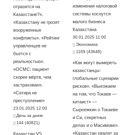
изменения налоговой
отразятся на
системы коснутся
Казахстане?».
малого бизнеса
«Казахстану не грозят
Казахстана
вооруженные
30.01.2025 11:00
конфликты». «Рейтинг
Экономика
управленцев не
1169 (43648)
бьется с
реальностью».
«Как могут вымереть
«ОСМС: пациент
казахстанцы:
скорее мёртв, чем
глобальные сценарии
застрахован».
рисков». «Выезжаем
«Сатира не
на том, что Токаев —
преступление»
китаист» —
23.01.2025 12:00
Сыроежкин о Токаеве
День за днем
и Си, секретных
144 (40821)
делах и о Масимове».
«Казахстан хвалят за
Казахстан VS