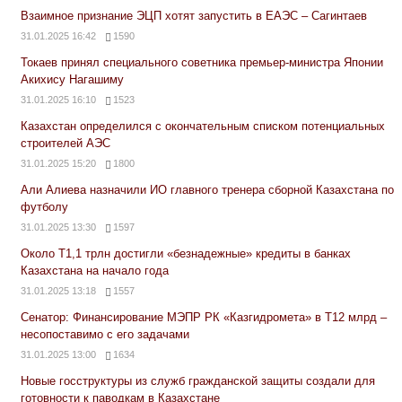
Взаимное признание ЭЦП хотят запустить в ЕАЭС – Сагинтаев
31.01.2025 16:42
1590
Токаев принял специального советника премьер-министра Японии
Акихису Нагашиму
31.01.2025 16:10
1523
Казахстан определился с окончательным списком потенциальных
строителей АЭС
31.01.2025 15:20
1800
Али Алиева назначили ИО главного тренера сборной Казахстана по
футболу
31.01.2025 13:30
1597
Около Т1,1 трлн достигли «безнадежные» кредиты в банках
Казахстана на начало года
31.01.2025 13:18
1557
Сенатор: Финансирование МЭПР РК «Казгидромета» в Т12 млрд –
несопоставимо с его задачами
31.01.2025 13:00
1634
Новые госструктуры из служб гражданской защиты создали для
готовности к паводкам в Казахстане