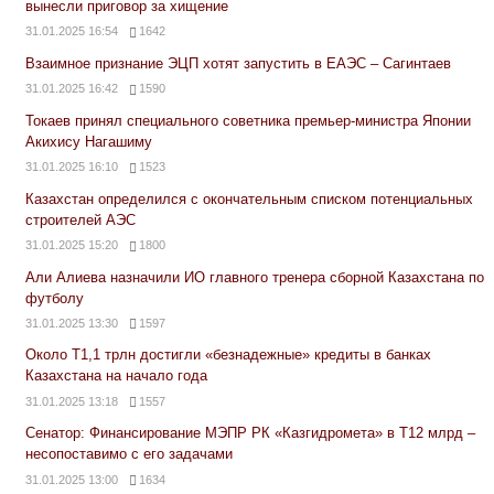
вынесли приговор за хищение
31.01.2025 16:54
1642
Взаимное признание ЭЦП хотят запустить в ЕАЭС – Сагинтаев
31.01.2025 16:42
1590
Токаев принял специального советника премьер-министра Японии
Акихису Нагашиму
31.01.2025 16:10
1523
Казахстан определился с окончательным списком потенциальных
строителей АЭС
31.01.2025 15:20
1800
Али Алиева назначили ИО главного тренера сборной Казахстана по
футболу
31.01.2025 13:30
1597
Около Т1,1 трлн достигли «безнадежные» кредиты в банках
Казахстана на начало года
31.01.2025 13:18
1557
Сенатор: Финансирование МЭПР РК «Казгидромета» в Т12 млрд –
несопоставимо с его задачами
31.01.2025 13:00
1634