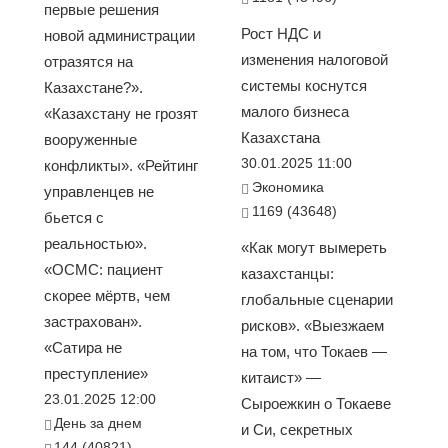
первые решения
Рост НДС и
новой администрации
изменения налоговой
отразятся на
системы коснутся
Казахстане?».
малого бизнеса
«Казахстану не грозят
Казахстана
вооруженные
30.01.2025 11:00
конфликты». «Рейтинг
Экономика
управленцев не
1169 (43648)
бьется с
реальностью».
«Как могут вымереть
«ОСМС: пациент
казахстанцы:
скорее мёртв, чем
глобальные сценарии
застрахован».
рисков». «Выезжаем
«Сатира не
на том, что Токаев —
преступление»
китаист» —
23.01.2025 12:00
Сыроежкин о Токаеве
День за днем
и Си, секретных
144 (40821)