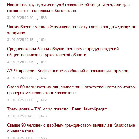
Новые госструктуры из служб гражданской защиты создали для
готовности к паводкам в Казахстане
31.01.2025 12:40
1533
Чинкисбаева сменила Жамишева на посту главы фонда «Қазақстан
халқына»
31.01.2025 12:15
1624
Средневековая башня обрушилась после предупреждений
общественников в Туркестанской области
31.01.2025 12:05
1644
АЗРК проверит Beeline после сообщений о повышении тарифов
31.01.2025 11:35
1687
Около 80 должностных лиц привлекли к ответственности по итогам
проверок минпросвета в Казахстане
31.01.2025 11:00
1612
Треть долга – Т20 млрд погасил «Банк ЦентрКредит»
31.01.2025 10:45
1673
Свыше 90 человек с двойным гражданством выявили в Казахстане
с начала года
31.01.2025 09:50
1585