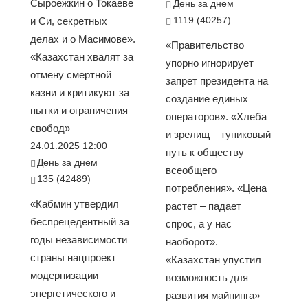
Сыроежкин о Токаеве
День за днем
1119 (40257)
и Си, секретных
делах и о Масимове».
«Правительство
«Казахстан хвалят за
упорно игнорирует
отмену смертной
запрет президента на
казни и критикуют за
создание единых
пытки и ограничения
операторов». «Хлеба
свобод»
и зрелищ – тупиковый
24.01.2025 12:00
путь к обществу
День за днем
всеобщего
135 (42489)
потребления». «Цена
«Кабмин утвердил
растет – падает
беспрецедентный за
спрос, а у нас
годы независимости
наоборот».
страны нацпроект
«Казахстан упустил
модернизации
возможность для
энергетического и
развития майнинга»