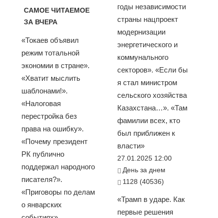
годы независимости
САМОЕ ЧИТАЕМОЕ
страны нацпроект
ЗА ВЧЕРА
модернизации
«Токаев объявил
энергетического и
режим тотальной
коммунального
экономии в стране».
секторов». «Если бы
«Хватит мыслить
я стал министром
шаблонами!».
сельского хозяйства
«Налоговая
Казахстана…». «Там
перестройка без
фамилии всех, кто
права на ошибку».
был приближен к
«Почему президент
власти»
РК публично
27.01.2025 12:00
поддержал народного
День за днем
писателя?».
1128 (40536)
«Приговоры по делам
«Трамп в ударе. Как
о январских
первые решения
событиях»