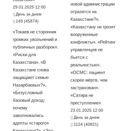
новой администрации
29.01.2025 12:00
отразятся на
День за днем
Казахстане?».
149 (45874)
«Казахстану не грозят
«Токаев не сторонник
вооруженные
громких увольнений и
конфликты». «Рейтинг
публичных разборок».
управленцев не
«Риски для
бьется с
Казахстана». «В
реальностью».
Казахстане снова
«ОСМС: пациент
защищают семью
скорее мёртв, чем
Назарбаевых?».
застрахован».
«Безусловный
«Сатира не
базовый доход:
преступление»
почему
23.01.2025 12:00
заволновались
День за днем
адепты «старого»
1124 (40821)
Казахстана?». «Эхо