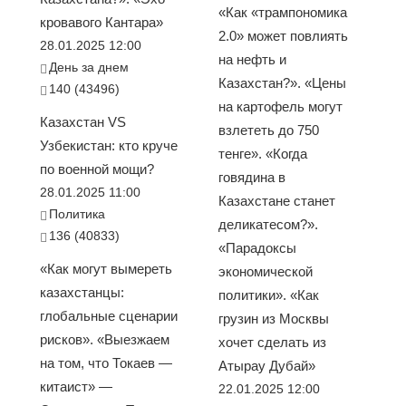
«Как «трампономика
кровавого Кантара»
2.0» может повлиять
28.01.2025 12:00
на нефть и
День за днем
Казахстан?». «Цены
140 (43496)
на картофель могут
Казахстан VS
взлететь до 750
Узбекистан: кто круче
тенге». «Когда
по военной мощи?
говядина в
28.01.2025 11:00
Казахстане станет
Политика
деликатесом?».
136 (40833)
«Парадоксы
«Как могут вымереть
экономической
казахстанцы:
политики». «Как
глобальные сценарии
грузин из Москвы
рисков». «Выезжаем
хочет сделать из
на том, что Токаев —
Атырау Дубай»
китаист» —
22.01.2025 12:00