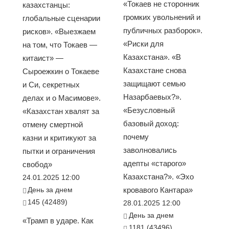
«Токаев не сторонник
казахстанцы:
громких увольнений и
глобальные сценарии
публичных разборок».
рисков». «Выезжаем
«Риски для
на том, что Токаев —
Казахстана». «В
китаист» —
Казахстане снова
Сыроежкин о Токаеве
защищают семью
и Си, секретных
Назарбаевых?».
делах и о Масимове».
«Безусловный
«Казахстан хвалят за
базовый доход:
отмену смертной
почему
казни и критикуют за
заволновались
пытки и ограничения
адепты «старого»
свобод»
Казахстана?». «Эхо
24.01.2025 12:00
День за днем
кровавого Кантара»
145 (42489)
28.01.2025 12:00
День за днем
«Трамп в ударе. Как
1181 (43496)