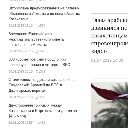
Штормовые предупреждения на пятницу
объявлены в Алматы и во всех областях
Глава арабск
Казахстана
30.01.2025 21:10
1514
извинился пе
Заседание Евразийского
казахстанцам
межправительственного совета
спровоциров
состоялось в Алматы
видео
30.01.2025 20:15
1520
380 кубометров снега сошло при
01.07.2019 14:30
профспуске лавин в четверг в ВКО
30.01.2025 20:10
1319
Стали известны детали соглашения с
Саудовской Аравией по ВЭС в
Джунгарских воротах
30.01.2025 19:10
1588
Двусторонняя торговля между
Казахстаном и Кыргызстаном достигла
$1,6 млрд
30.01.2025 18:57
1482