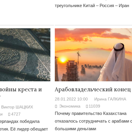
треугольнике Китай – Россия – Иран
Война Мир
«войны креста и
Арабовладельческий конец
?
28.01.2022 10:00
Ирина ГАЛКИНА
Война Миров.
Экономика
11039
Виктор ШАЦКИХ
Сороса
Почему правительство Казахстана
ки
4727
отказалось сотрудничать с арабами 
ерландах победила
08.11.2024 09:
большими деньгами
ртия. Её лидер обещает