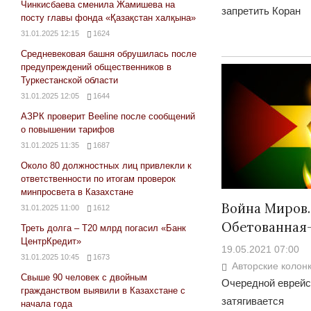
Чинкисбаева сменила Жамишева на
запретить Коран
посту главы фонда «Қазақстан халқына»
31.01.2025 12:15
1624
Средневековая башня обрушилась после
предупреждений общественников в
Туркестанской области
31.01.2025 12:05
1644
АЗРК проверит Beeline после сообщений
о повышении тарифов
31.01.2025 11:35
1687
Около 80 должностных лиц привлекли к
ответственности по итогам проверок
минпросвета в Казахстане
Война Миров.
31.01.2025 11:00
1612
Обетованная
Треть долга – Т20 млрд погасил «Банк
ЦентрКредит»
19.05.2021 07:00
31.01.2025 10:45
1673
Авторские колон
Свыше 90 человек с двойным
Очередной еврейс
гражданством выявили в Казахстане с
затягивается
начала года