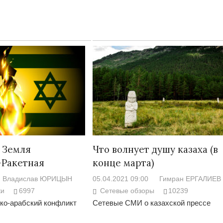
 Земля
Что волнует душу казаха (в
-Ракетная
конце марта)
Владислав ЮРИЦЫН
05.04.2021 09:00
Гимран ЕРГАЛИЕВ
ки
6997
Сетевые обзоры
10239
ко-арабский конфликт
Сетевые СМИ о казахской прессе