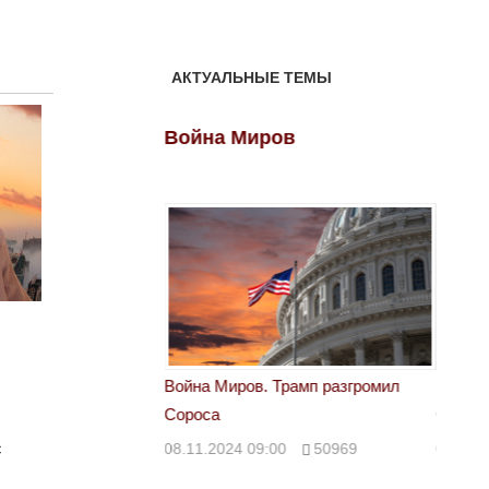
АКТУАЛЬНЫЕ ТЕМЫ
ов
Война Миров
Войн
 Трамп разгромил
Война Миров. Трамп разгромил
Война 
Сороса
Сорос
с
00
50969
08.11.2024 09:00
50969
08.11.