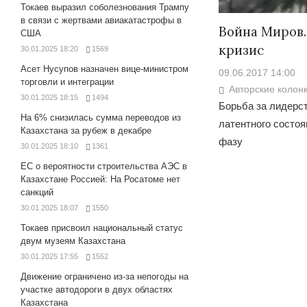
Токаев выразил соболезнования Трампу
в связи с жертвами авиакатастрофы в
Война Миров.
США
кризис
30.01.2025 18:20
1569
Асет Нусупов назначен вице-министром
09.06.2017 14:00
торговли и интеграции
Авторские колон
30.01.2025 18:15
1494
Борьба за лидерст
На 6% снизилась сумма переводов из
латентного состо
Казахстана за рубеж в декабре
фазу
30.01.2025 18:10
1361
ЕС о вероятности строительства АЭС в
Казахстане Россией: На Росатоме нет
санкций
30.01.2025 18:07
1550
Токаев присвоил национальный статус
двум музеям Казахстана
30.01.2025 17:55
1552
Движение ограничено из-за непогоды на
участке автодороги в двух областях
Казахстана