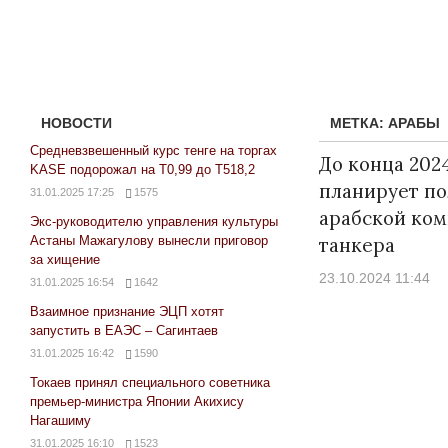
НОВОСТИ
МЕТКА:
АРАБЫ
Средневзвешенный курс тенге на торгах
До конца 202
KASE подорожал на Т0,99 до Т518,2
планирует по
31.01.2025 17:25
1575
арабской ком
Экс-руководителю управления культуры
Астаны Мажагулову вынесли приговор
танкера
за хищение
23.10.2024 11:44
31.01.2025 16:54
1642
Взаимное признание ЭЦП хотят
запустить в ЕАЭС – Сагинтаев
31.01.2025 16:42
1590
Токаев принял специального советника
премьер-министра Японии Акихису
Нагашиму
31.01.2025 16:10
1523