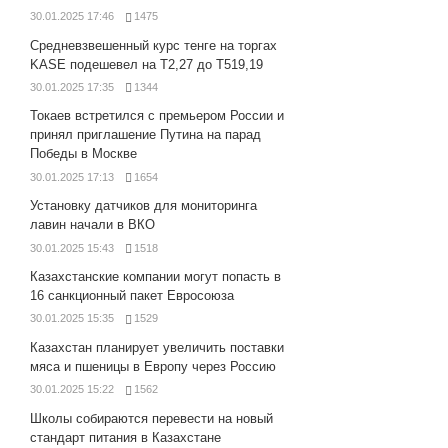
30.01.2025 17:46
1475
Средневзвешенный курс тенге на торгах
KASE подешевел на Т2,27 до Т519,19
30.01.2025 17:35
1344
Токаев встретился с премьером России и
принял приглашение Путина на парад
Победы в Москве
30.01.2025 17:13
1654
Установку датчиков для мониторинга
лавин начали в ВКО
30.01.2025 15:43
1518
Казахстанские компании могут попасть в
16 санкционный пакет Евросоюза
30.01.2025 15:35
1529
Казахстан планирует увеличить поставки
мяса и пшеницы в Европу через Россию
30.01.2025 15:22
1562
Школы собираются перевести на новый
стандарт питания в Казахстане