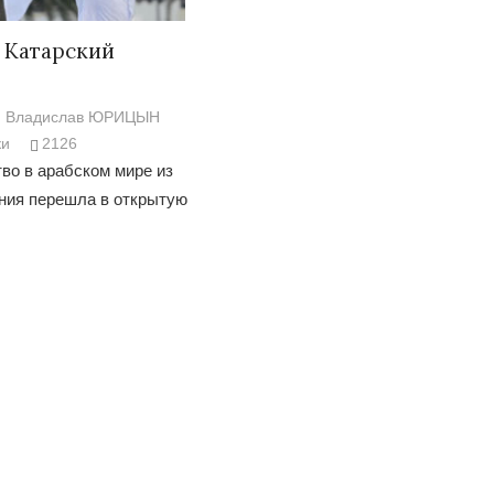
 Катарский
Владислав ЮРИЦЫН
ки
2126
во в арабском мире из
яния перешла в открытую