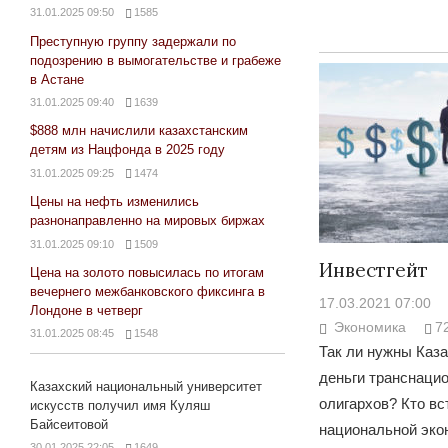
31.01.2025 09:50
1585
Преступную группу задержали по
подозрению в вымогательстве и грабеже
в Астане
31.01.2025 09:40
1639
$888 млн начислили казахстанским
детям из Нацфонда в 2025 году
31.01.2025 09:25
1474
Цены на нефть изменились
разнонаправленно на мировых биржах
31.01.2025 09:10
1509
Инвестгейт
Цена на золото повысилась по итогам
вечернего межбанковского фиксинга в
17.03.2021 07:00
Лондоне в четверг
Экономика
7
31.01.2025 08:45
1548
Так ли нужны Каз
деньги транснаци
Казахский национальный университет
олигархов? Кто вс
искусств получил имя Куляш
Байсеитовой
национальной эко
30.01.2025 22:05
1649