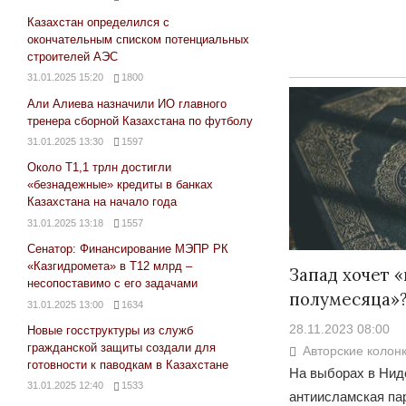
Казахстан определился с
окончательным списком потенциальных
строителей АЭС
31.01.2025 15:20
1800
Али Алиева назначили ИО главного
тренера сборной Казахстана по футболу
31.01.2025 13:30
1597
Около Т1,1 трлн достигли
«безнадежные» кредиты в банках
Казахстана на начало года
31.01.2025 13:18
1557
Сенатор: Финансирование МЭПР РК
«Казгидромета» в Т12 млрд –
Запад хочет 
несопоставимо с его задачами
полумесяца»
31.01.2025 13:00
1634
28.11.2023 08:00
Новые госструктуры из служб
гражданской защиты создали для
Авторские колон
готовности к паводкам в Казахстане
На выборах в Нид
31.01.2025 12:40
1533
антиисламская па