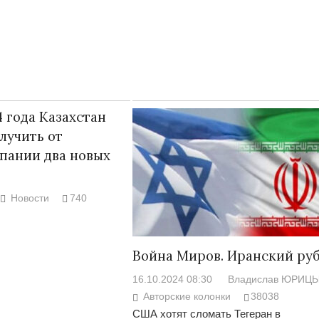
4 года Казахстан
лучить от
пании два новых
Новости
740
Народ выбрал свет
Странная заб
Дарига не ждё
17.10.2024 17:00
29972
Война Миров. Иранский ру
Авиакомпании
16.10.2024 08:30
Владислав ЮРИЦ
мошенниками
Авторские колонки
38038
30.10.2024 14:
США хотят сломать Тегеран в