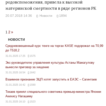
родовспоможения, привела к высокой
материнской смертности в ряде регионов РК
20.07.2018 14:36
Новости
1894
Next
1
2
»
Posts
НОВОСТИ
Средневзвешенный курс тенге на торгах KASE подорожал на Т0,99
до Т518,2
31.01.2025 17:25
1575
Экс-руководителю управления культуры Астаны Мажагулову
вынесли приговор за хищение
31.01.2025 16:54
1642
Взаимное признание ЭЦП хотят запустить в ЕАЭС – Сагинтаев
31.01.2025 16:42
1590
Токаев принял специального советника премьер-министра Японии
Акихису Нагашиму
31.01.2025 16:10
1523