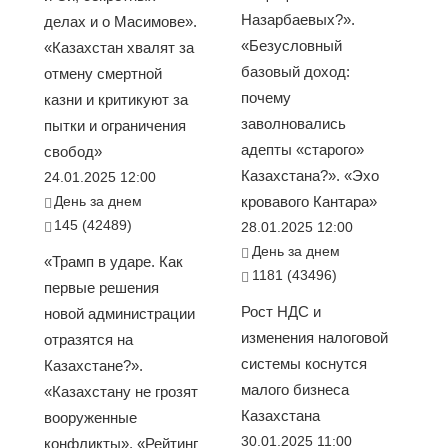
Назарбаевых?».
делах и о Масимове».
«Безусловный
«Казахстан хвалят за
базовый доход:
отмену смертной
почему
казни и критикуют за
заволновались
пытки и ограничения
адепты «старого»
свобод»
Казахстана?». «Эхо
24.01.2025 12:00
День за днем
кровавого Кантара»
145 (42489)
28.01.2025 12:00
День за днем
«Трамп в ударе. Как
1181 (43496)
первые решения
Рост НДС и
новой администрации
изменения налоговой
отразятся на
системы коснутся
Казахстане?».
малого бизнеса
«Казахстану не грозят
Казахстана
вооруженные
30.01.2025 11:00
конфликты». «Рейтинг