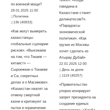
по военной мощи?
говядина в
28.01.2025 11:00
Казахстане станет
Политика
деликатесом?».
136 (40833)
«Парадоксы
«Как могут вымереть
экономической
казахстанцы:
политики». «Как
глобальные сценарии
грузин из Москвы
рисков». «Выезжаем
хочет сделать из
на том, что Токаев —
Атырау Дубай»
китаист» —
22.01.2025 12:00
Сыроежкин о Токаеве
День за днем
1119 (40257)
и Си, секретных
делах и о Масимове».
«Правительство
«Казахстан хвалят за
упорно игнорирует
отмену смертной
запрет президента на
казни и критикуют за
создание единых
пытки и ограничения
операторов». «Хлеба