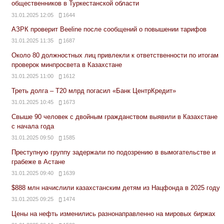
общественников в Туркестанской области
31.01.2025 12:05
1644
АЗРК проверит Beeline после сообщений о повышении тарифов
31.01.2025 11:35
1687
Около 80 должностных лиц привлекли к ответственности по итогам
проверок минпросвета в Казахстане
31.01.2025 11:00
1612
Треть долга – Т20 млрд погасил «Банк ЦентрКредит»
31.01.2025 10:45
1673
Свыше 90 человек с двойным гражданством выявили в Казахстане
с начала года
31.01.2025 09:50
1585
Преступную группу задержали по подозрению в вымогательстве и
грабеже в Астане
31.01.2025 09:40
1639
$888 млн начислили казахстанским детям из Нацфонда в 2025 году
31.01.2025 09:25
1474
Цены на нефть изменились разнонаправленно на мировых биржах