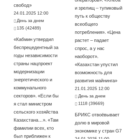
свобод»
и зрелищ – тупиковый
24.01.2025 12:00
путь к обществу
День за днем
всеобщего
135 (42489)
потребления». «Цена
«Кабмин утвердил
растет – падает
беспрецедентный за
спрос, а у нас
годы независимости
наоборот».
страны нацпроект
«Казахстан упустил
модернизации
возможность для
энергетического и
развития майнинга»
коммунального
21.01.2025 12:00
секторов». «Если бы
День за днем
1118 (39669)
я стал министром
сельского хозяйства
БРИКС отвоёвывает
Казахстана…». «Там
долю в мировой
фамилии всех, кто
экономике у стран G7
был приближен к
24.01.2025 11:00