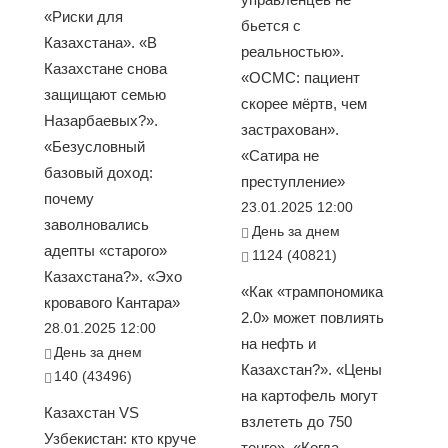
«Риски для
бьется с
Казахстана». «В
реальностью».
Казахстане снова
«ОСМС: пациент
защищают семью
скорее мёртв, чем
Назарбаевых?».
застрахован».
«Безусловный
«Сатира не
базовый доход:
преступление»
почему
23.01.2025 12:00
заволновались
День за днем
адепты «старого»
1124 (40821)
Казахстана?». «Эхо
«Как «трампономика
кровавого Кантара»
2.0» может повлиять
28.01.2025 12:00
на нефть и
День за днем
Казахстан?». «Цены
140 (43496)
на картофель могут
Казахстан VS
взлететь до 750
Узбекистан: кто круче
тенге». «Когда