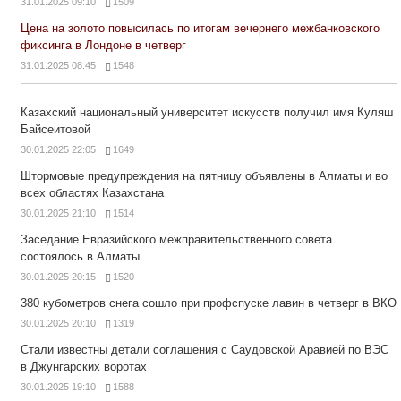
31.01.2025 09:10
1509
Цена на золото повысилась по итогам вечернего межбанковского
фиксинга в Лондоне в четверг
31.01.2025 08:45
1548
Казахский национальный университет искусств получил имя Куляш
Байсеитовой
30.01.2025 22:05
1649
Штормовые предупреждения на пятницу объявлены в Алматы и во
всех областях Казахстана
30.01.2025 21:10
1514
Заседание Евразийского межправительственного совета
состоялось в Алматы
30.01.2025 20:15
1520
380 кубометров снега сошло при профспуске лавин в четверг в ВКО
30.01.2025 20:10
1319
Стали известны детали соглашения с Саудовской Аравией по ВЭС
в Джунгарских воротах
30.01.2025 19:10
1588