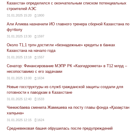
Казахстан определился с окончательным списком потенциальных
строителей АЭС
31.01.2025 15:20
1800
Али Алиева назначили ИО главного тренера сборной Казахстана по
футболу
31.01.2025 13:30
1597
Около Т1,1 трлн достигли «безнадежные» кредиты в банках
Казахстана на начало года
31.01.2025 13:18
1557
Сенатор: Финансирование МЭПР РК «Казгидромета» в Т12 млрд –
несопоставимо с его задачами
31.01.2025 13:00
1634
Новые госструктуры из служб гражданской защиты создали для
готовности к паводкам в Казахстане
31.01.2025 12:40
1533
Чинкисбаева сменила Жамишева на посту главы фонда «Қазақстан
халқына»
31.01.2025 12:15
1624
Средневековая башня обрушилась после предупреждений