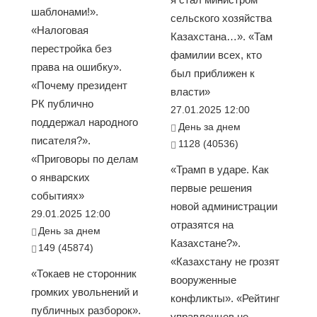
шаблонами!».
сельского хозяйства
«Налоговая
Казахстана…». «Там
перестройка без
фамилии всех, кто
права на ошибку».
был приближен к
«Почему президент
власти»
РК публично
27.01.2025 12:00
поддержал народного
День за днем
писателя?».
1128 (40536)
«Приговоры по делам
«Трамп в ударе. Как
о январских
первые решения
событиях»
новой администрации
29.01.2025 12:00
отразятся на
День за днем
Казахстане?».
149 (45874)
«Казахстану не грозят
«Токаев не сторонник
вооруженные
громких увольнений и
конфликты». «Рейтинг
публичных разборок».
управленцев не