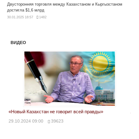
Двусторонняя торговля между Казахстаном и Кыргызстаном
достигла $1,6 млрд
30.01.2025 18:57
1482
ВИДЕО
«Новый Казахстан не говорит всей правды»
Лон
ми
29.10.2024 09:00
39623
28.