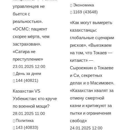
Экономика
управленцев не
1169 (43648)
бьется с
реальностью».
«Как могут вымереть
«ОСМС: пациент
казахстанцы:
скорее мёртв, чем
глобальные сценарии
застрахован».
рисков». «Выезжаем
«Сатира не
на том, что Токаев —
преступление»
китаист» —
23.01.2025 12:00
Сыроежкин о Токаеве
День за днем
и Си, секретных
144 (40821)
делах и о Масимове».
«Казахстан хвалят за
Казахстан VS
отмену смертной
Узбекистан: кто круче
казни и критикуют за
по военной мощи?
пытки и ограничения
28.01.2025 11:00
Политика
свобод»
143 (40833)
24.01.2025 12:00