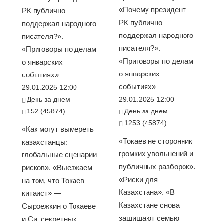
«Почему президент
РК публично
РК публично
поддержал народного
поддержал народного
писателя?».
писателя?».
«Приговоры по делам
«Приговоры по делам
о январских
о январских
событиях»
событиях»
29.01.2025 12:00
День за днем
29.01.2025 12:00
152 (45874)
День за днем
1253 (45874)
«Как могут вымереть
«Токаев не сторонник
казахстанцы:
громких увольнений и
глобальные сценарии
публичных разборок».
рисков». «Выезжаем
«Риски для
на том, что Токаев —
Казахстана». «В
китаист» —
Казахстане снова
Сыроежкин о Токаеве
защищают семью
и Си, секретных