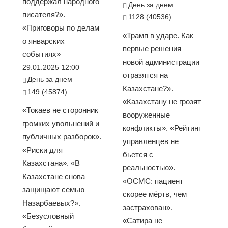
поддержал народного
День за днем
писателя?».
1128 (40536)
«Приговоры по делам
«Трамп в ударе. Как
о январских
первые решения
событиях»
новой администрации
29.01.2025 12:00
отразятся на
День за днем
Казахстане?».
149 (45874)
«Казахстану не грозят
«Токаев не сторонник
вооруженные
громких увольнений и
конфликты». «Рейтинг
публичных разборок».
управленцев не
«Риски для
бьется с
Казахстана». «В
реальностью».
Казахстане снова
«ОСМС: пациент
защищают семью
скорее мёртв, чем
Назарбаевых?».
застрахован».
«Безусловный
«Сатира не