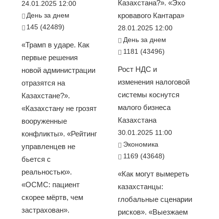
Казахстана?». «Эхо
24.01.2025 12:00
День за днем
кровавого Кантара»
145 (42489)
28.01.2025 12:00
День за днем
«Трамп в ударе. Как
1181 (43496)
первые решения
Рост НДС и
новой администрации
изменения налоговой
отразятся на
системы коснутся
Казахстане?».
малого бизнеса
«Казахстану не грозят
Казахстана
вооруженные
30.01.2025 11:00
конфликты». «Рейтинг
Экономика
управленцев не
1169 (43648)
бьется с
реальностью».
«Как могут вымереть
«ОСМС: пациент
казахстанцы:
скорее мёртв, чем
глобальные сценарии
застрахован».
рисков». «Выезжаем