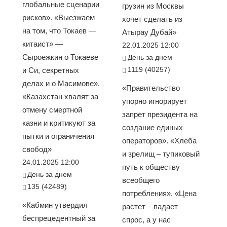
глобальные сценарии
грузин из Москвы
рисков». «Выезжаем
хочет сделать из
на том, что Токаев —
Атырау Дубай»
китаист» —
22.01.2025 12:00
Сыроежкин о Токаеве
День за днем
1119 (40257)
и Си, секретных
делах и о Масимове».
«Правительство
«Казахстан хвалят за
упорно игнорирует
отмену смертной
запрет президента на
казни и критикуют за
создание единых
пытки и ограничения
операторов». «Хлеба
свобод»
и зрелищ – тупиковый
24.01.2025 12:00
путь к обществу
День за днем
всеобщего
135 (42489)
потребления». «Цена
«Кабмин утвердил
растет – падает
беспрецедентный за
спрос, а у нас