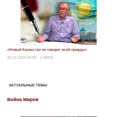
«Новый Казахстан не говорит всей правды»
Лон
ми
29.10.2024 09:00
39623
28.
АКТУАЛЬНЫЕ ТЕМЫ
Война Миров
Во