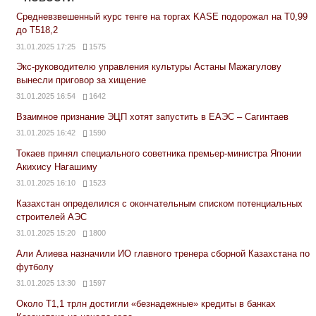
Средневзвешенный курс тенге на торгах KASE подорожал на Т0,99
до Т518,2
31.01.2025 17:25
1575
Экс-руководителю управления культуры Астаны Мажагулову
вынесли приговор за хищение
31.01.2025 16:54
1642
Взаимное признание ЭЦП хотят запустить в ЕАЭС – Сагинтаев
31.01.2025 16:42
1590
Токаев принял специального советника премьер-министра Японии
Акихису Нагашиму
31.01.2025 16:10
1523
Казахстан определился с окончательным списком потенциальных
строителей АЭС
31.01.2025 15:20
1800
Али Алиева назначили ИО главного тренера сборной Казахстана по
футболу
31.01.2025 13:30
1597
Около Т1,1 трлн достигли «безнадежные» кредиты в банках