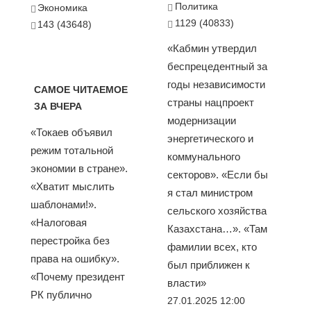
Политика
Экономика
1129 (40833)
143 (43648)
«Кабмин утвердил
беспрецедентный за
годы независимости
САМОЕ ЧИТАЕМОЕ
страны нацпроект
ЗА ВЧЕРА
модернизации
«Токаев объявил
энергетического и
режим тотальной
коммунального
экономии в стране».
секторов». «Если бы
«Хватит мыслить
я стал министром
шаблонами!».
сельского хозяйства
«Налоговая
Казахстана…». «Там
перестройка без
фамилии всех, кто
права на ошибку».
был приближен к
«Почему президент
власти»
РК публично
27.01.2025 12:00