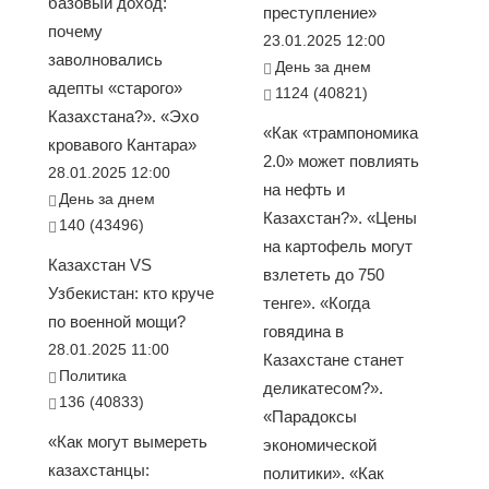
базовый доход:
преступление»
почему
23.01.2025 12:00
заволновались
День за днем
адепты «старого»
1124 (40821)
Казахстана?». «Эхо
«Как «трампономика
кровавого Кантара»
2.0» может повлиять
28.01.2025 12:00
на нефть и
День за днем
Казахстан?». «Цены
140 (43496)
на картофель могут
Казахстан VS
взлететь до 750
Узбекистан: кто круче
тенге». «Когда
по военной мощи?
говядина в
28.01.2025 11:00
Казахстане станет
Политика
деликатесом?».
136 (40833)
«Парадоксы
«Как могут вымереть
экономической
казахстанцы:
политики». «Как