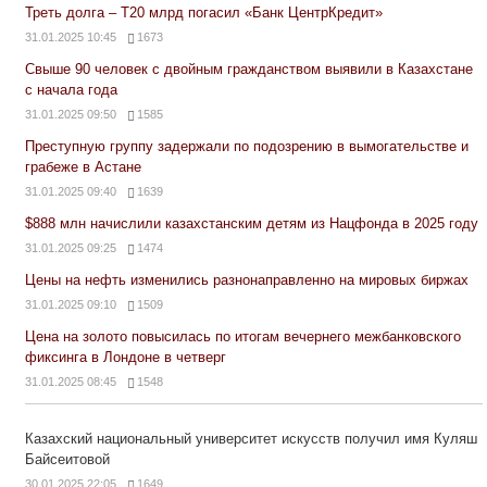
Треть долга – Т20 млрд погасил «Банк ЦентрКредит»
31.01.2025 10:45
1673
Свыше 90 человек с двойным гражданством выявили в Казахстане
с начала года
31.01.2025 09:50
1585
Преступную группу задержали по подозрению в вымогательстве и
грабеже в Астане
31.01.2025 09:40
1639
$888 млн начислили казахстанским детям из Нацфонда в 2025 году
31.01.2025 09:25
1474
Цены на нефть изменились разнонаправленно на мировых биржах
31.01.2025 09:10
1509
Цена на золото повысилась по итогам вечернего межбанковского
фиксинга в Лондоне в четверг
31.01.2025 08:45
1548
Казахский национальный университет искусств получил имя Куляш
Байсеитовой
30.01.2025 22:05
1649