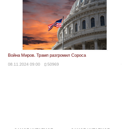
Война Миров. Трамп разгромил Сороса
Вой
08.11.2024 09:00
50969
08.