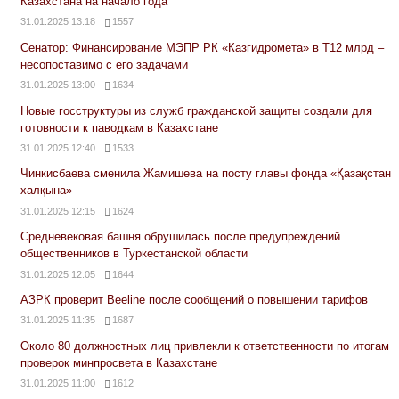
Казахстана на начало года
31.01.2025 13:18
1557
Сенатор: Финансирование МЭПР РК «Казгидромета» в Т12 млрд –
несопоставимо с его задачами
31.01.2025 13:00
1634
Новые госструктуры из служб гражданской защиты создали для
готовности к паводкам в Казахстане
31.01.2025 12:40
1533
Чинкисбаева сменила Жамишева на посту главы фонда «Қазақстан
халқына»
31.01.2025 12:15
1624
Средневековая башня обрушилась после предупреждений
общественников в Туркестанской области
31.01.2025 12:05
1644
АЗРК проверит Beeline после сообщений о повышении тарифов
31.01.2025 11:35
1687
Около 80 должностных лиц привлекли к ответственности по итогам
проверок минпросвета в Казахстане
31.01.2025 11:00
1612