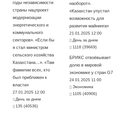
годы независимости
наоборот».
страны нацпроект
«Казахстан упустил
модернизации
возможность для
энергетического и
развития майнинга»
коммунального
21.01.2025 12:00
секторов». «Если бы
День за днем
1118 (39669)
я стал министром
сельского хозяйства
БРИКС отвоёвывает
Казахстана…». «Там
долю в мировой
фамилии всех, кто
экономике у стран G7
был приближен к
24.01.2025 11:00
власти»
Экономика
27.01.2025 12:00
1105 (40906)
День за днем
135 (40536)