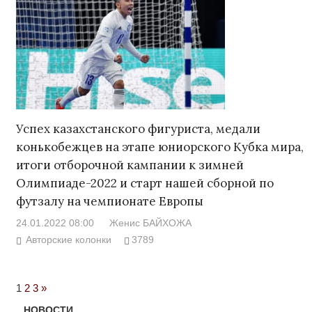
Успех казахстанского фигуриста, медали
конькобежцев на этапе юниорского Кубка мира,
итоги отборочной кампании к зимней
Олимпиаде-2022 и старт нашей сборной по
футзалу на чемпионате Европы
24.01.2022 08:00
Женис БАЙХОЖА
Авторские колонки
3789
Next
1
2
3
»
Posts
НОВОСТИ