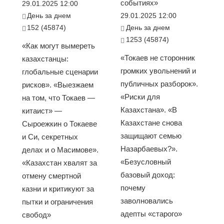
событиях»
29.01.2025 12:00
День за днем
29.01.2025 12:00
152 (45874)
День за днем
1253 (45874)
«Как могут вымереть
«Токаев не сторонник
казахстанцы:
громких увольнений и
глобальные сценарии
публичных разборок».
рисков». «Выезжаем
«Риски для
на том, что Токаев —
Казахстана». «В
китаист» —
Казахстане снова
Сыроежкин о Токаеве
защищают семью
и Си, секретных
Назарбаевых?».
делах и о Масимове».
«Безусловный
«Казахстан хвалят за
базовый доход:
отмену смертной
почему
казни и критикуют за
заволновались
пытки и ограничения
адепты «старого»
свобод»