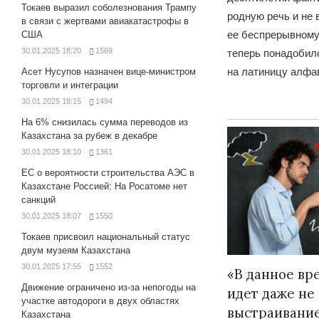
Токаев выразил соболезнования Трампу
родную речь и не
в связи с жертвами авиакатастрофы в
ее беспрерывному
США
30.01.2025 18:20
1569
теперь понадобил
на латиницу алфав
Асет Нусупов назначен вице-министром
торговли и интеграции
30.01.2025 18:15
1494
На 6% снизилась сумма переводов из
Казахстана за рубеж в декабре
30.01.2025 18:10
1361
ЕС о вероятности строительства АЭС в
Казахстане Россией: На Росатоме нет
санкций
30.01.2025 18:07
1550
Токаев присвоил национальный статус
двум музеям Казахстана
30.01.2025 17:55
1552
«В данное вр
Движение ограничено из-за непогоды на
идет даже не
участке автодороги в двух областях
выстраивани
Казахстана