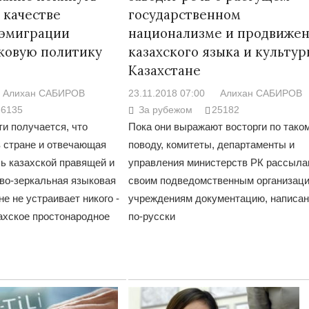
 качестве
государственном
 эмиграции
национализме и продвиже
ковую политику
казахского языка и культур
Казахстане
Алихан САБИРОВ
23.11.2018 07:00
Алихан САБИРОВ
36135
За рубежом
25182
и получается, что
Пока они выражают восторги по тако
 стране и отвечающая
поводу, комитеты, департаменты и
ь казахской правящей и
управления министерств РК рассыла
во-зеркальная языковая
своим подведомственным организаци
не не устраивает никого -
учреждениям документацию, написа
захское простонародное
по-русски