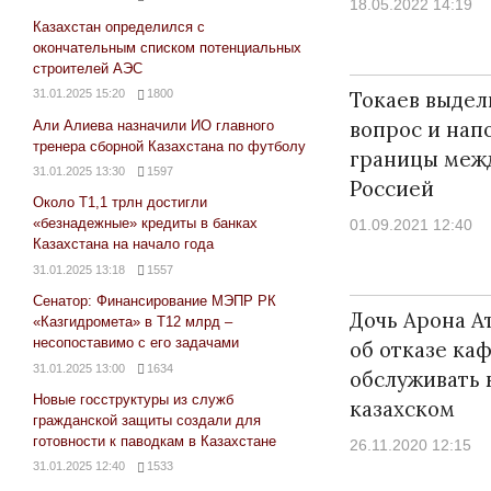
18.05.2022 14:19
Казахстан определился с
окончательным списком потенциальных
строителей АЭС
31.01.2025 15:20
1800
Токаев выдел
вопрос и нап
Али Алиева назначили ИО главного
тренера сборной Казахстана по футболу
границы межд
31.01.2025 13:30
1597
Россией
Около Т1,1 трлн достигли
«безнадежные» кредиты в банках
01.09.2021 12:40
Казахстана на начало года
31.01.2025 13:18
1557
Сенатор: Финансирование МЭПР РК
Дочь Арона А
«Казгидромета» в Т12 млрд –
несопоставимо с его задачами
об отказе ка
31.01.2025 13:00
1634
обслуживать 
Новые госструктуры из служб
казахском
гражданской защиты создали для
готовности к паводкам в Казахстане
26.11.2020 12:15
31.01.2025 12:40
1533