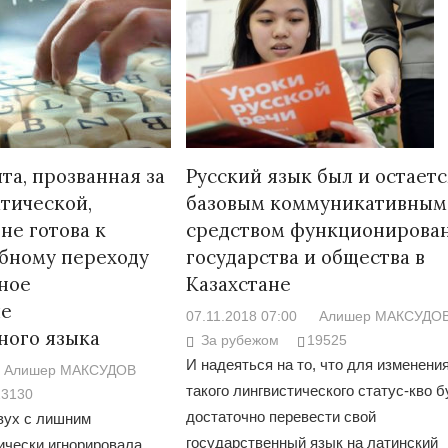
та, прозванная за
Русский язык был и остаетс
атической,
базовым коммуникативным
не готова к
средством функционирова
бному переходу
государства и общества в
ное
Казахстане
ие
07.11.2018 07:00
Алишер МАКСУДО
ного языка
За рубежом
19525
И надеяться на то, что для изменени
Алишер МАКСУДОВ
такого лингвистического статус-кво б
23130
достаточно перевести свой
двух с лишним
государственный язык на латинский
ически игнорировала