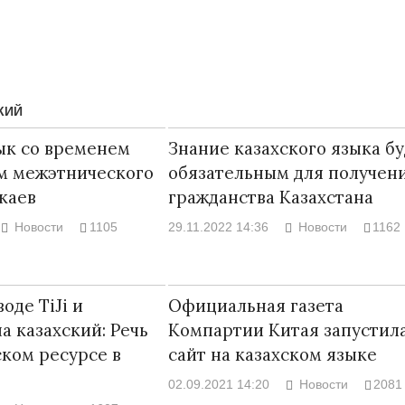
КИЙ
ык со временем
Знание казахского языка б
м межэтнического
обязательным для получен
каев
гражданства Казахстана
Новости
1105
29.11.2022 14:36
Новости
1162
Народ выбрал свет
Странная заб
оде TiJi и
Официальная газета
Дарига не жд
17.10.2024 17:00
29972
а казахский: Речь
Компартии Китая запустил
Авиакомпании
ском ресурсе в
сайт на казахском языке
мошенниками
30.10.2024 14
02.09.2021 14:20
Новости
2081