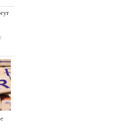
огут
2
ще