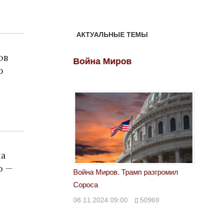
АКТУАЛЬНЫЕ ТЕМЫ
ов
ов
Война Миров
Войн
р
на
о —
 Трамп разгромил
Война Миров. Трамп разгромил
Война 
Сороса
Сорос
00
50969
08.11.2024 09:00
50969
08.11.