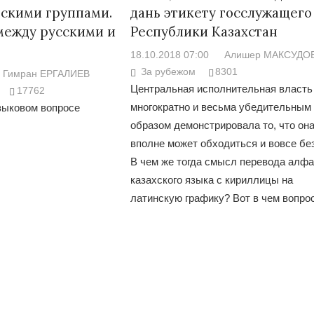
скими группами.
дань этикету госслужащего
 между русскими и
Республики Казахстан
18.10.2018 07:00
Алишер МАКСУДО
За рубежом
8301
Гимран ЕРГАЛИЕВ
Центральная исполнительная власть
17762
многократно и весьма убедительным
зыковом вопросе
образом демонстрировала то, что он
вполне может обходиться и вовсе без
В чем же тогда смысл перевода алфа
казахского языка с кириллицы на
латинскую графику? Вот в чем вопро