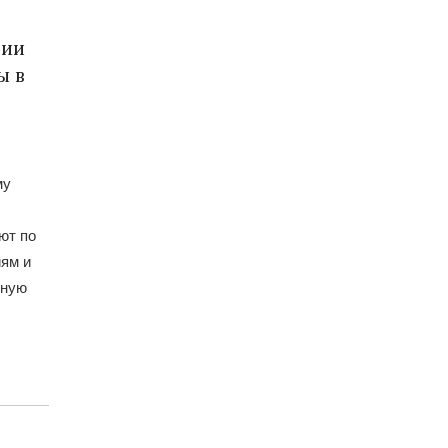
нии
ы в
му
ют по
ям и
нную