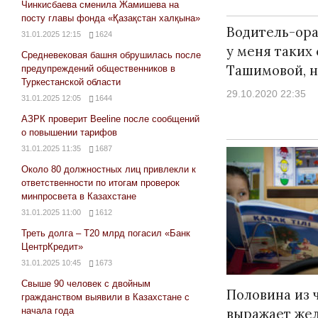
Чинкисбаева сменила Жамишева на
посту главы фонда «Қазақстан халқына»
Водитель-ора
31.01.2025 12:15
1624
у меня таких 
Средневековая башня обрушилась после
Ташимовой, н
предупреждений общественников в
Туркестанской области
29.10.2020 22:35
31.01.2025 12:05
1644
АЗРК проверит Beeline после сообщений
о повышении тарифов
31.01.2025 11:35
1687
Около 80 должностных лиц привлекли к
ответственности по итогам проверок
минпросвета в Казахстане
31.01.2025 11:00
1612
Треть долга – Т20 млрд погасил «Банк
ЦентрКредит»
31.01.2025 10:45
1673
Свыше 90 человек с двойным
Половина из ч
гражданством выявили в Казахстане с
начала года
выражает же