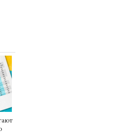
гают
о