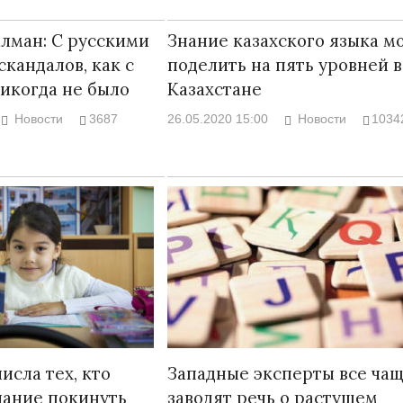
лман: С русскими
Знание казахского языка м
скандалов, как с
поделить на пять уровней в
икогда не было
Казахстане
Новости
3687
26.05.2020 15:00
Новости
1034
исла тех, кто
Западные эксперты все ча
лание покинуть
заводят речь о растущем