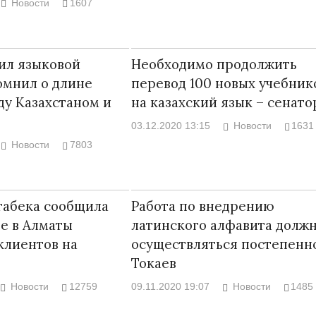
Новости
1607
ил языковой
Необходимо продолжить
омнил о длине
перевод 100 новых учебник
Война Мир
у Казахстаном и
на казахский язык – сенато
03.12.2020 13:15
Новости
1631
Новости
7803
табека сообщила
Работа по внедрению
фе в Алматы
латинского алфавита долж
клиентов на
осуществляться постепенн
Война Миров.
Токаев
Сороса
Новости
12759
09.11.2020 19:07
Новости
1485
08.11.2024 09: