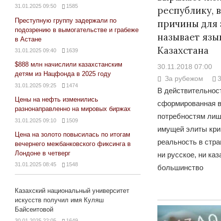
31.01.2025 09:50
1585
республику, в
Преступную группу задержали по
причины для
подозрению в вымогательстве и грабеже
называет язы
в Астане
Казахстана
31.01.2025 09:40
1639
$888 млн начислили казахстанским
30.11.2018 07:00
детям из Нацфонда в 2025 году
За рубежом
31.01.2025 09:25
1474
В действительност
Цены на нефть изменились
сформированная в
разнонаправленно на мировых биржах
потребностям лиш
31.01.2025 09:10
1509
имущей элиты кри
Цена на золото повысилась по итогам
реальность в стра
вечернего межбанковского фиксинга в
Лондоне в четверг
ни русское, ни ка
31.01.2025 08:45
1548
большинство
Казахский национальный университет
искусств получил имя Куляш
Байсеитовой
30.01.2025 22:05
1649