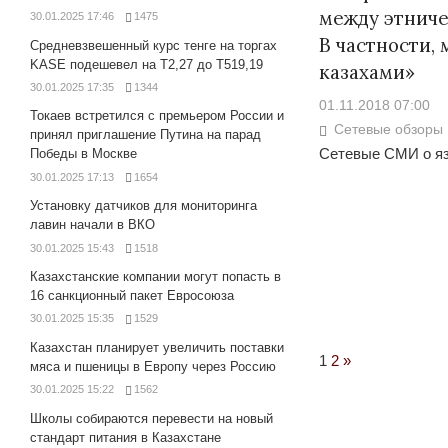
между этниче
30.01.2025 17:46
1475
В частности,
Средневзвешенный курс тенге на торгах
KASE подешевел на Т2,27 до Т519,19
казахами»
30.01.2025 17:35
1344
01.11.2018 07:00
Токаев встретился с премьером России и
Сетевые обзоры
принял приглашение Путина на парад
Сетевые СМИ о я
Победы в Москве
30.01.2025 17:13
1654
Установку датчиков для мониторинга
лавин начали в ВКО
30.01.2025 15:43
1518
Казахстанские компании могут попасть в
16 санкционный пакет Евросоюза
30.01.2025 15:35
1529
Казахстан планирует увеличить поставки
Next
1
2
»
мяса и пшеницы в Европу через Россию
Posts
30.01.2025 15:22
1562
Школы собираются перевести на новый
стандарт питания в Казахстане