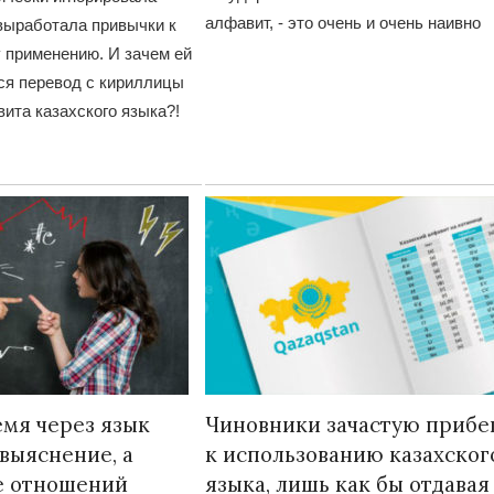
алфавит, - это очень и очень наивно
 выработала привычки к
 применению. И зачем ей
ся перевод с кириллицы
ита казахского языка?!
емя через язык
Чиновники зачастую прибе
 выяснение, а
к использованию казахског
е отношений
языка, лишь как бы отдавая