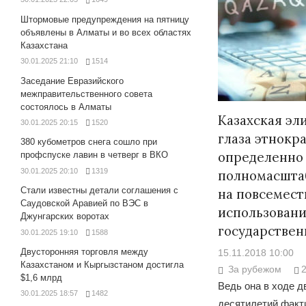
Штормовые предупреждения на пятницу
объявлены в Алматы и во всех областях
Казахстана
30.01.2025 21:10
1514
Заседание Евразийского
межправительственного совета
состоялось в Алматы
Казахская эли
30.01.2025 20:15
1520
глаза этнокр
380 кубометров снега сошло при
определенно 
профспуске лавин в четверг в ВКО
30.01.2025 20:10
1319
полномасшта
Стали известны детали соглашения с
на повсемест
Саудовской Аравией по ВЭС в
использован
Джунгарских воротах
государствен
30.01.2025 19:10
1588
Двусторонняя торговля между
15.11.2018 10:00
Казахстаном и Кыргызстаном достигла
За рубежом
$1,6 млрд
Ведь она в ходе 
30.01.2025 18:57
1482
десятилетий факт