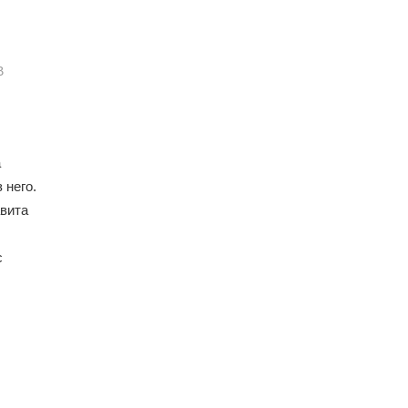
В
а
 него.
вита
с