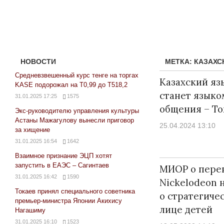
НОВОСТИ
МЕТКА:
КАЗАХС
Средневзвешенный курс тенге на торгах
Казахский яз
KASE подорожал на Т0,99 до Т518,2
станет языко
31.01.2025 17:25
1575
общения – То
Экс-руководителю управления культуры
Астаны Мажагулову вынесли приговор
25.04.2024 13:10
за хищение
31.01.2025 16:54
1642
Взаимное признание ЭЦП хотят
запустить в ЕАЭС – Сагинтаев
МИОР о перев
31.01.2025 16:42
1590
Nickelodeon н
Токаев принял специального советника
о стратегиче
премьер-министра Японии Акихису
лице детей
Нагашиму
31.01.2025 16:10
1523