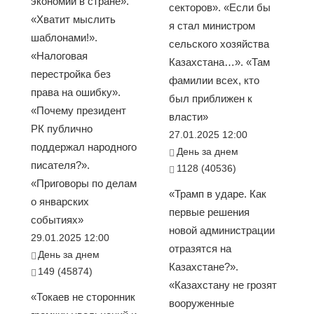
экономии в стране».
секторов». «Если бы
«Хватит мыслить
я стал министром
шаблонами!».
сельского хозяйства
«Налоговая
Казахстана…». «Там
перестройка без
фамилии всех, кто
права на ошибку».
был приближен к
«Почему президент
власти»
РК публично
27.01.2025 12:00
поддержал народного
День за днем
писателя?».
1128 (40536)
«Приговоры по делам
«Трамп в ударе. Как
о январских
первые решения
событиях»
новой администрации
29.01.2025 12:00
отразятся на
День за днем
Казахстане?».
149 (45874)
«Казахстану не грозят
«Токаев не сторонник
вооруженные