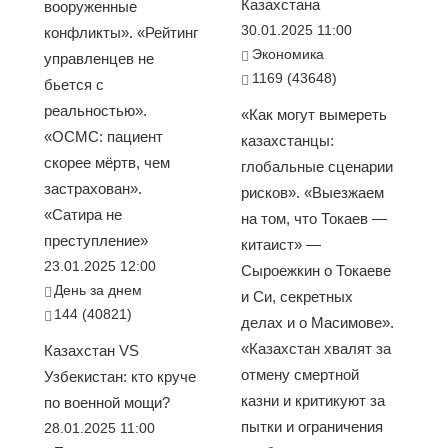
Казахстана
вооруженные
30.01.2025 11:00
конфликты». «Рейтинг
Экономика
управленцев не
1169 (43648)
бьется с
реальностью».
«Как могут вымереть
«ОСМС: пациент
казахстанцы:
скорее мёртв, чем
глобальные сценарии
застрахован».
рисков». «Выезжаем
«Сатира не
на том, что Токаев —
преступление»
китаист» —
23.01.2025 12:00
Сыроежкин о Токаеве
День за днем
и Си, секретных
144 (40821)
делах и о Масимове».
«Казахстан хвалят за
Казахстан VS
отмену смертной
Узбекистан: кто круче
казни и критикуют за
по военной мощи?
пытки и ограничения
28.01.2025 11:00