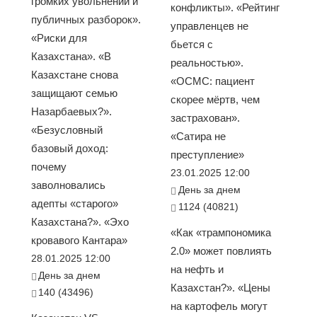
громких увольнений и
конфликты». «Рейтинг
публичных разборок».
управленцев не
«Риски для
бьется с
Казахстана». «В
реальностью».
Казахстане снова
«ОСМС: пациент
защищают семью
скорее мёртв, чем
Назарбаевых?».
застрахован».
«Безусловный
«Сатира не
базовый доход:
преступление»
почему
23.01.2025 12:00
заволновались
День за днем
адепты «старого»
1124 (40821)
Казахстана?». «Эхо
«Как «трампономика
кровавого Кантара»
2.0» может повлиять
28.01.2025 12:00
на нефть и
День за днем
Казахстан?». «Цены
140 (43496)
на картофель могут