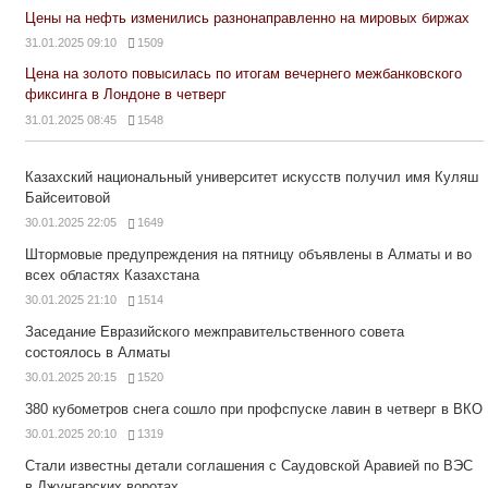
Цены на нефть изменились разнонаправленно на мировых биржах
31.01.2025 09:10
1509
Цена на золото повысилась по итогам вечернего межбанковского
фиксинга в Лондоне в четверг
31.01.2025 08:45
1548
Казахский национальный университет искусств получил имя Куляш
Байсеитовой
30.01.2025 22:05
1649
Штормовые предупреждения на пятницу объявлены в Алматы и во
всех областях Казахстана
30.01.2025 21:10
1514
Заседание Евразийского межправительственного совета
состоялось в Алматы
30.01.2025 20:15
1520
380 кубометров снега сошло при профспуске лавин в четверг в ВКО
30.01.2025 20:10
1319
Стали известны детали соглашения с Саудовской Аравией по ВЭС
в Джунгарских воротах