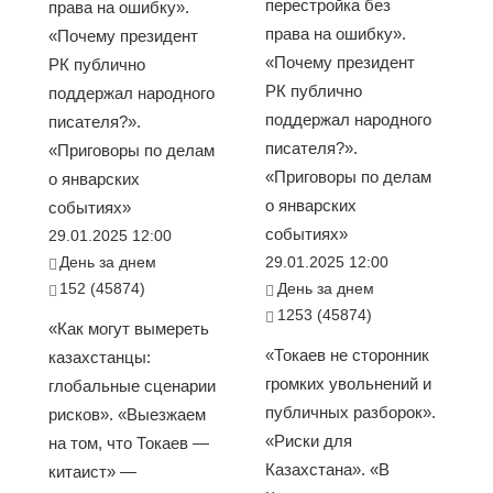
перестройка без
права на ошибку».
права на ошибку».
«Почему президент
«Почему президент
РК публично
РК публично
поддержал народного
поддержал народного
писателя?».
писателя?».
«Приговоры по делам
«Приговоры по делам
о январских
о январских
событиях»
событиях»
29.01.2025 12:00
День за днем
29.01.2025 12:00
152 (45874)
День за днем
1253 (45874)
«Как могут вымереть
«Токаев не сторонник
казахстанцы:
громких увольнений и
глобальные сценарии
публичных разборок».
рисков». «Выезжаем
«Риски для
на том, что Токаев —
Казахстана». «В
китаист» —