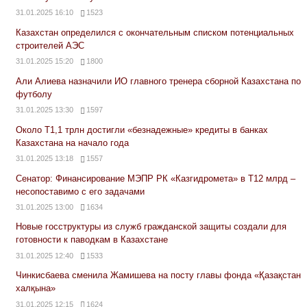
31.01.2025 16:10
1523
Казахстан определился с окончательным списком потенциальных
строителей АЭС
31.01.2025 15:20
1800
Али Алиева назначили ИО главного тренера сборной Казахстана по
футболу
31.01.2025 13:30
1597
Около Т1,1 трлн достигли «безнадежные» кредиты в банках
Казахстана на начало года
31.01.2025 13:18
1557
Сенатор: Финансирование МЭПР РК «Казгидромета» в Т12 млрд –
несопоставимо с его задачами
31.01.2025 13:00
1634
Новые госструктуры из служб гражданской защиты создали для
готовности к паводкам в Казахстане
31.01.2025 12:40
1533
Чинкисбаева сменила Жамишева на посту главы фонда «Қазақстан
халқына»
31.01.2025 12:15
1624