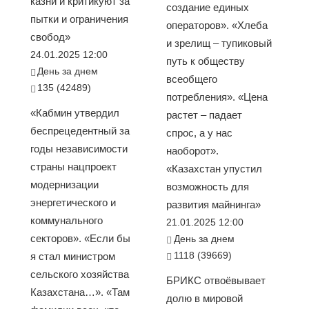
казни и критикуют за
создание единых
пытки и ограничения
операторов». «Хлеба
свобод»
и зрелищ – тупиковый
24.01.2025 12:00
путь к обществу
День за днем
всеобщего
135 (42489)
потребления». «Цена
«Кабмин утвердил
растет – падает
беспрецедентный за
спрос, а у нас
годы независимости
наоборот».
страны нацпроект
«Казахстан упустил
модернизации
возможность для
энергетического и
развития майнинга»
коммунального
21.01.2025 12:00
секторов». «Если бы
День за днем
1118 (39669)
я стал министром
сельского хозяйства
БРИКС отвоёвывает
Казахстана…». «Там
долю в мировой