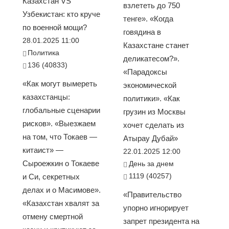
Казахстан VS
взлететь до 750
Узбекистан: кто круче
тенге». «Когда
по военной мощи?
говядина в
28.01.2025 11:00
Казахстане станет
Политика
деликатесом?».
136 (40833)
«Парадоксы
«Как могут вымереть
экономической
казахстанцы:
политики». «Как
глобальные сценарии
грузин из Москвы
рисков». «Выезжаем
хочет сделать из
на том, что Токаев —
Атырау Дубай»
китаист» —
22.01.2025 12:00
Сыроежкин о Токаеве
День за днем
1119 (40257)
и Си, секретных
делах и о Масимове».
«Правительство
«Казахстан хвалят за
упорно игнорирует
отмену смертной
запрет президента на