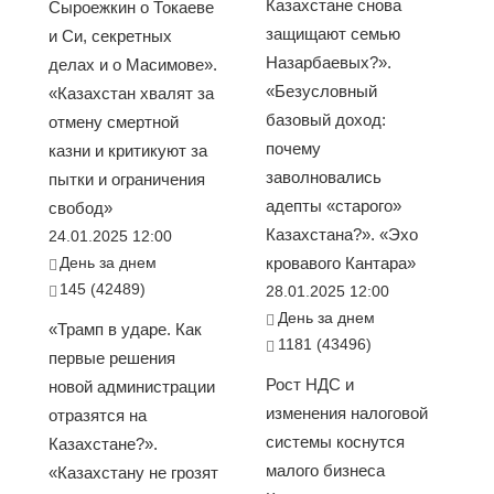
Казахстане снова
Сыроежкин о Токаеве
защищают семью
и Си, секретных
Назарбаевых?».
делах и о Масимове».
«Безусловный
«Казахстан хвалят за
базовый доход:
отмену смертной
почему
казни и критикуют за
заволновались
пытки и ограничения
адепты «старого»
свобод»
Казахстана?». «Эхо
24.01.2025 12:00
День за днем
кровавого Кантара»
145 (42489)
28.01.2025 12:00
День за днем
«Трамп в ударе. Как
1181 (43496)
первые решения
Рост НДС и
новой администрации
изменения налоговой
отразятся на
системы коснутся
Казахстане?».
малого бизнеса
«Казахстану не грозят