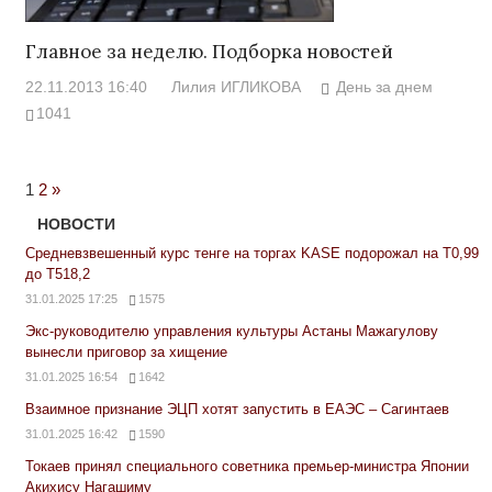
Главное за неделю. Подборка новостей
22.11.2013 16:40
Лилия ИГЛИКОВА
День за днем
1041
Next
1
2
»
Posts
НОВОСТИ
Средневзвешенный курс тенге на торгах KASE подорожал на Т0,99
до Т518,2
31.01.2025 17:25
1575
Экс-руководителю управления культуры Астаны Мажагулову
вынесли приговор за хищение
31.01.2025 16:54
1642
Взаимное признание ЭЦП хотят запустить в ЕАЭС – Сагинтаев
31.01.2025 16:42
1590
Токаев принял специального советника премьер-министра Японии
Акихису Нагашиму