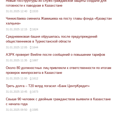
Новые госструктуры из служб гражданской защиты создали для
готовности к паводкам в Казахстане
31.01.2025 12:40
1533
Чинкисбаева сменила Жамишева на посту главы фонда «Қазақстан
халқына»
31.01.2025 12:15
1624
Средневековая башня обрушилась после предупреждений
общественников в Туркестанской области
31.01.2025 12:05
1644
АЗРК проверит Beeline после сообщений о повышении тарифов
31.01.2025 11:35
1687
Около 80 должностных лиц привлекли к ответственности по итогам
проверок минпросвета в Казахстане
31.01.2025 11:00
1612
Треть долга – Т20 млрд погасил «Банк ЦентрКредит»
31.01.2025 10:45
1673
Свыше 90 человек с двойным гражданством выявили в Казахстане
с начала года
31.01.2025 09:50
1585