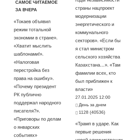
САМОЕ ЧИТАЕМОЕ
страны нацпроект
ЗА ВЧЕРА
модернизации
«Токаев объявил
энергетического и
режим тотальной
коммунального
экономии в стране».
секторов». «Если бы
«Хватит мыслить
я стал министром
шаблонами!».
сельского хозяйства
«Налоговая
Казахстана…». «Там
перестройка без
фамилии всех, кто
права на ошибку».
был приближен к
«Почему президент
власти»
РК публично
27.01.2025 12:00
поддержал народного
День за днем
писателя?».
1128 (40536)
«Приговоры по делам
«Трамп в ударе. Как
о январских
первые решения
событиях»
новой администрации