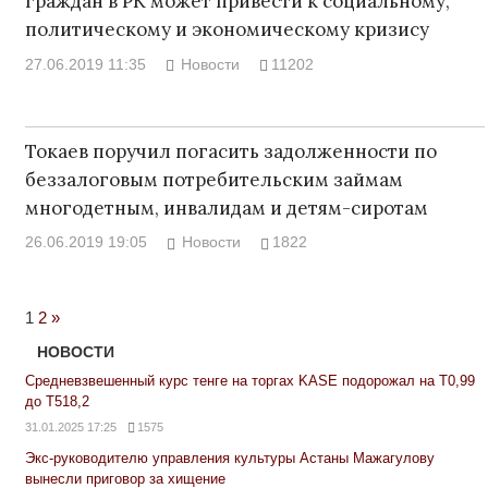
граждан в РК может привести к социальному,
политическому и экономическому кризису
27.06.2019 11:35
Новости
11202
Токаев поручил погасить задолженности по
беззалоговым потребительским займам
многодетным, инвалидам и детям-сиротам
26.06.2019 19:05
Новости
1822
Next
1
2
»
Posts
НОВОСТИ
Средневзвешенный курс тенге на торгах KASE подорожал на Т0,99
до Т518,2
31.01.2025 17:25
1575
Экс-руководителю управления культуры Астаны Мажагулову
вынесли приговор за хищение