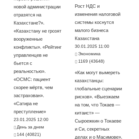
Рост НДС и
новой администрации
изменения налоговой
отразятся на
системы коснутся
Казахстане?».
малого бизнеса
«Казахстану не грозят
Казахстана
вооруженные
30.01.2025 11:00
конфликты». «Рейтинг
Экономика
управленцев не
1169 (43648)
бьется с
реальностью».
«Как могут вымереть
«ОСМС: пациент
казахстанцы:
скорее мёртв, чем
глобальные сценарии
застрахован».
рисков». «Выезжаем
«Сатира не
на том, что Токаев —
преступление»
китаист» —
23.01.2025 12:00
Сыроежкин о Токаеве
День за днем
и Си, секретных
144 (40821)
делах и о Масимове».