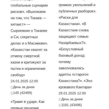
громких увольнений и
глобальные сценарии
публичных разборок».
рисков». «Выезжаем
«Риски для
на том, что Токаев —
Казахстана». «В
китаист» —
Казахстане снова
Сыроежкин о Токаеве
защищают семью
и Си, секретных
Назарбаевых?».
делах и о Масимове».
«Безусловный
«Казахстан хвалят за
базовый доход:
отмену смертной
почему
казни и критикуют за
заволновались
пытки и ограничения
адепты «старого»
свобод»
Казахстана?». «Эхо
24.01.2025 12:00
День за днем
кровавого Кантара»
145 (42489)
28.01.2025 12:00
День за днем
«Трамп в ударе. Как
1181 (43496)
первые решения