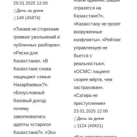
29.01.2025 12:00
отразятся на
День за днем
Казахстане?».
149 (45874)
«Казахстану не грозят
«Токаев не сторонник
вооруженные
громких увольнений и
конфликты». «Рейтинг
публичных разборок».
управленцев не
«Риски для
бьется с
Казахстана». «В
реальностью».
Казахстане снова
«ОСМС: пациент
защищают семью
скорее мёртв, чем
Назарбаевых?».
застрахован».
«Безусловный
«Сатира не
базовый доход:
преступление»
почему
23.01.2025 12:00
заволновались
День за днем
адепты «старого»
1124 (40821)
Казахстана?». «Эхо
«Как «трампономика