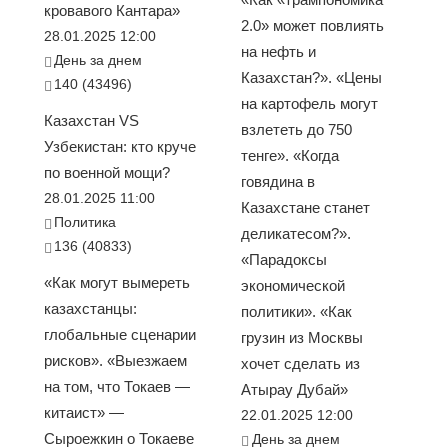
кровавого Кантара»
2.0» может повлиять
28.01.2025 12:00
на нефть и
День за днем
Казахстан?». «Цены
140 (43496)
на картофель могут
Казахстан VS
взлететь до 750
Узбекистан: кто круче
тенге». «Когда
по военной мощи?
говядина в
28.01.2025 11:00
Казахстане станет
Политика
деликатесом?».
136 (40833)
«Парадоксы
«Как могут вымереть
экономической
казахстанцы:
политики». «Как
глобальные сценарии
грузин из Москвы
рисков». «Выезжаем
хочет сделать из
на том, что Токаев —
Атырау Дубай»
китаист» —
22.01.2025 12:00
Сыроежкин о Токаеве
День за днем