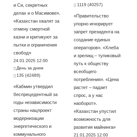
1119 (40257)
и Си, секретных
делах и о Масимове».
«Правительство
«Казахстан хвалят за
упорно игнорирует
отмену смертной
запрет президента на
казни и критикуют за
создание единых
пытки и ограничения
операторов». «Хлеба
свобод»
и зрелищ – тупиковый
24.01.2025 12:00
путь к обществу
День за днем
всеобщего
135 (42489)
потребления». «Цена
«Кабмин утвердил
растет – падает
беспрецедентный за
спрос, а у нас
годы независимости
наоборот».
страны нацпроект
«Казахстан упустил
модернизации
возможность для
энергетического и
развития майнинга»
коммунального
21.01.2025 12:00