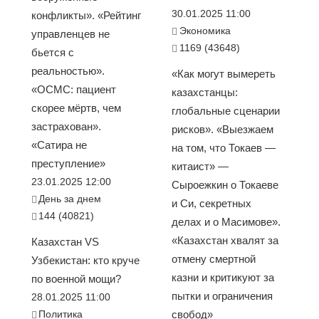
30.01.2025 11:00
конфликты». «Рейтинг
Экономика
управленцев не
1169 (43648)
бьется с
реальностью».
«Как могут вымереть
«ОСМС: пациент
казахстанцы:
скорее мёртв, чем
глобальные сценарии
застрахован».
рисков». «Выезжаем
«Сатира не
на том, что Токаев —
преступление»
китаист» —
23.01.2025 12:00
Сыроежкин о Токаеве
День за днем
и Си, секретных
144 (40821)
делах и о Масимове».
«Казахстан хвалят за
Казахстан VS
отмену смертной
Узбекистан: кто круче
казни и критикуют за
по военной мощи?
пытки и ограничения
28.01.2025 11:00
Политика
свобод»