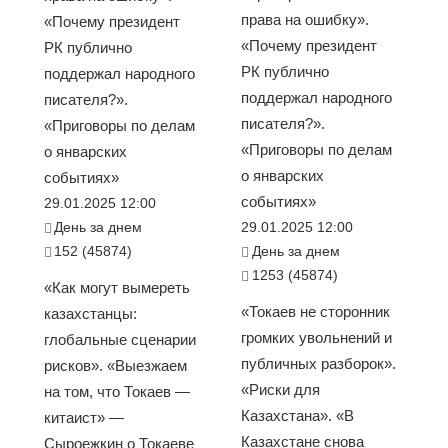
права на ошибку».
«Почему президент
«Почему президент
РК публично
РК публично
поддержал народного
поддержал народного
писателя?».
писателя?».
«Приговоры по делам
«Приговоры по делам
о январских
о январских
событиях»
событиях»
29.01.2025 12:00
День за днем
29.01.2025 12:00
152 (45874)
День за днем
1253 (45874)
«Как могут вымереть
«Токаев не сторонник
казахстанцы:
громких увольнений и
глобальные сценарии
публичных разборок».
рисков». «Выезжаем
«Риски для
на том, что Токаев —
Казахстана». «В
китаист» —
Казахстане снова
Сыроежкин о Токаеве