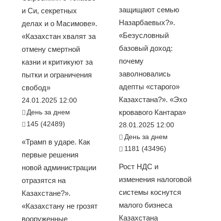
защищают семью
и Си, секретных
Назарбаевых?».
делах и о Масимове».
«Безусловный
«Казахстан хвалят за
базовый доход:
отмену смертной
почему
казни и критикуют за
заволновались
пытки и ограничения
адепты «старого»
свобод»
Казахстана?». «Эхо
24.01.2025 12:00
День за днем
кровавого Кантара»
145 (42489)
28.01.2025 12:00
День за днем
«Трамп в ударе. Как
1181 (43496)
первые решения
Рост НДС и
новой администрации
изменения налоговой
отразятся на
системы коснутся
Казахстане?».
малого бизнеса
«Казахстану не грозят
Казахстана
вооруженные