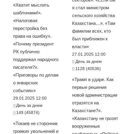
«Хватит мыслить
я стал министром
шаблонами!».
сельского хозяйства
«Налоговая
Казахстана…». «Там
перестройка без
фамилии всех, кто
права на ошибку».
был приближен к
«Почему президент
власти»
РК публично
27.01.2025 12:00
поддержал народного
День за днем
писателя?».
1128 (40536)
«Приговоры по делам
«Трамп в ударе. Как
о январских
первые решения
событиях»
новой администрации
29.01.2025 12:00
отразятся на
День за днем
Казахстане?».
149 (45874)
«Казахстану не грозят
«Токаев не сторонник
вооруженные
громких увольнений и
конфликты». «Рейтинг