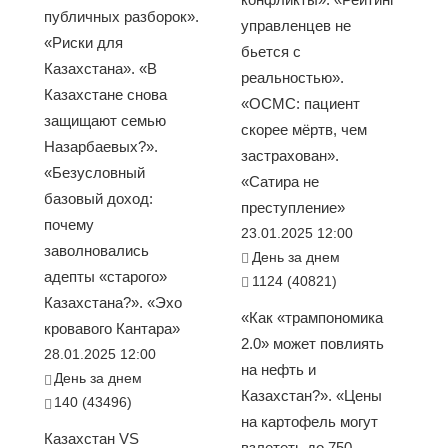
публичных разборок».
управленцев не
«Риски для
бьется с
Казахстана». «В
реальностью».
Казахстане снова
«ОСМС: пациент
защищают семью
скорее мёртв, чем
Назарбаевых?».
застрахован».
«Безусловный
«Сатира не
базовый доход:
преступление»
почему
23.01.2025 12:00
заволновались
День за днем
адепты «старого»
1124 (40821)
Казахстана?». «Эхо
«Как «трампономика
кровавого Кантара»
2.0» может повлиять
28.01.2025 12:00
на нефть и
День за днем
Казахстан?». «Цены
140 (43496)
на картофель могут
Казахстан VS
взлететь до 750