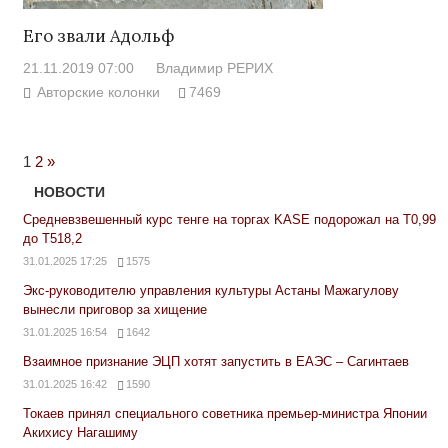
Его звали Адольф
21.11.2019 07:00
Владимир РЕРИХ
Авторские колонки
7469
Next
1
2
»
Posts
НОВОСТИ
Средневзвешенный курс тенге на торгах KASE подорожал на Т0,99
до Т518,2
31.01.2025 17:25
1575
Экс-руководителю управления культуры Астаны Мажагулову
вынесли приговор за хищение
31.01.2025 16:54
1642
Взаимное признание ЭЦП хотят запустить в ЕАЭС – Сагинтаев
31.01.2025 16:42
1590
Токаев принял специального советника премьер-министра Японии
Акихису Нагашиму