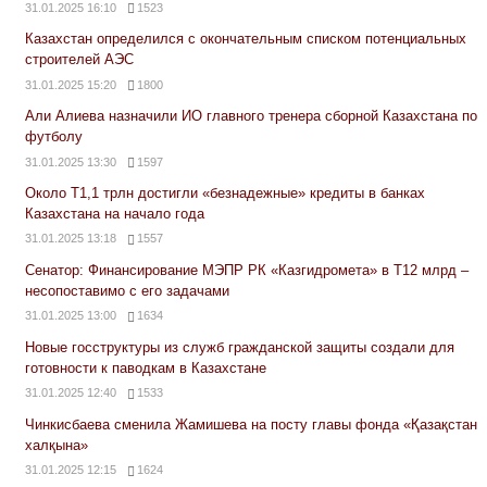
31.01.2025 16:10
1523
Казахстан определился с окончательным списком потенциальных
строителей АЭС
31.01.2025 15:20
1800
Али Алиева назначили ИО главного тренера сборной Казахстана по
футболу
31.01.2025 13:30
1597
Около Т1,1 трлн достигли «безнадежные» кредиты в банках
Казахстана на начало года
31.01.2025 13:18
1557
Сенатор: Финансирование МЭПР РК «Казгидромета» в Т12 млрд –
несопоставимо с его задачами
31.01.2025 13:00
1634
Новые госструктуры из служб гражданской защиты создали для
готовности к паводкам в Казахстане
31.01.2025 12:40
1533
Чинкисбаева сменила Жамишева на посту главы фонда «Қазақстан
халқына»
31.01.2025 12:15
1624