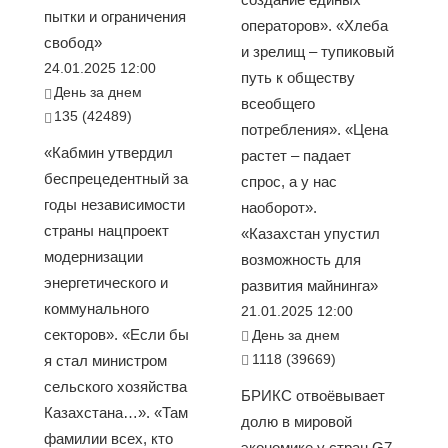
пытки и ограничения
операторов». «Хлеба
свобод»
и зрелищ – тупиковый
24.01.2025 12:00
путь к обществу
День за днем
всеобщего
135 (42489)
потребления». «Цена
«Кабмин утвердил
растет – падает
беспрецедентный за
спрос, а у нас
годы независимости
наоборот».
страны нацпроект
«Казахстан упустил
модернизации
возможность для
энергетического и
развития майнинга»
коммунального
21.01.2025 12:00
секторов». «Если бы
День за днем
1118 (39669)
я стал министром
сельского хозяйства
БРИКС отвоёвывает
Казахстана…». «Там
долю в мировой
фамилии всех, кто
экономике у стран G7