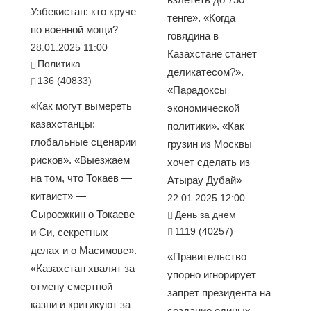
Узбекистан: кто круче
тенге». «Когда
по военной мощи?
говядина в
28.01.2025 11:00
Казахстане станет
Политика
деликатесом?».
136 (40833)
«Парадоксы
«Как могут вымереть
экономической
казахстанцы:
политики». «Как
глобальные сценарии
грузин из Москвы
рисков». «Выезжаем
хочет сделать из
на том, что Токаев —
Атырау Дубай»
китаист» —
22.01.2025 12:00
Сыроежкин о Токаеве
День за днем
1119 (40257)
и Си, секретных
делах и о Масимове».
«Правительство
«Казахстан хвалят за
упорно игнорирует
отмену смертной
запрет президента на
казни и критикуют за
создание единых