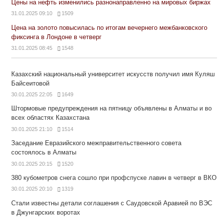
Цены на нефть изменились разнонаправленно на мировых биржах
31.01.2025 09:10
1509
Цена на золото повысилась по итогам вечернего межбанковского
фиксинга в Лондоне в четверг
31.01.2025 08:45
1548
Казахский национальный университет искусств получил имя Куляш
Байсеитовой
30.01.2025 22:05
1649
Штормовые предупреждения на пятницу объявлены в Алматы и во
всех областях Казахстана
30.01.2025 21:10
1514
Заседание Евразийского межправительственного совета
состоялось в Алматы
30.01.2025 20:15
1520
380 кубометров снега сошло при профспуске лавин в четверг в ВКО
30.01.2025 20:10
1319
Стали известны детали соглашения с Саудовской Аравией по ВЭС
в Джунгарских воротах